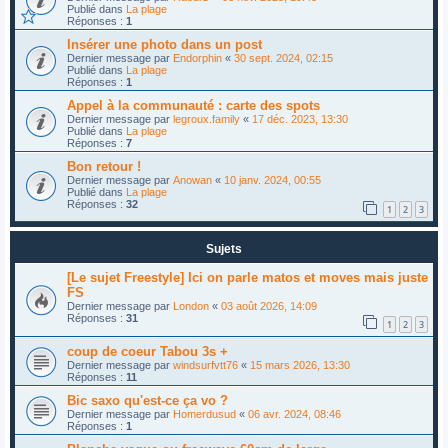
Publié dans
La plage
Réponses :
1
Insérer une photo dans un post
Dernier message par
Endorphin
«
30 sept. 2024, 02:15
Publié dans
La plage
Réponses :
1
Appel à la communauté : carte des spots
Dernier message par
legroux.family
«
17 déc. 2023, 13:30
Publié dans
La plage
Réponses :
7
Bon retour !
Dernier message par
Anowan
«
10 janv. 2024, 00:55
Publié dans
La plage
Réponses :
32
1
2
3
Sujets
[Le sujet Freestyle] Ici on parle matos et moves mais juste
FS
Dernier message par
London
«
03 août 2026, 14:09
Réponses :
31
1
2
3
coup de coeur Tabou 3s +
Dernier message par
windsurfvtt76
«
15 mars 2026, 13:30
Réponses :
11
Bic saxo qu'est-ce ça vo ?
Dernier message par
Homerdusud
«
06 avr. 2024, 08:46
Réponses :
1