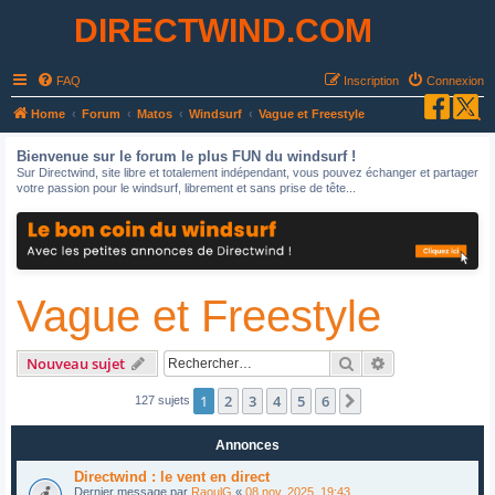
DIRECTWIND.COM
FAQ
Inscription
Connexion
R
Home
Forum
Matos
Windsurf
Vague et Freestyle
e
Bienvenue sur le forum le plus FUN du windsurf !
c
Sur Directwind, site libre et totalement indépendant, vous pouvez échanger et partager
votre passion pour le windsurf, librement et sans prise de tête...
h
e
r
c
Vague et Freestyle
h
e
r
Rechercher
Recherche avan
Nouveau sujet
1
2
3
4
5
6
Suivant
127 sujets
Annonces
Directwind : le vent en direct
Dernier message par
RaoulG
«
08 nov. 2025, 19:43