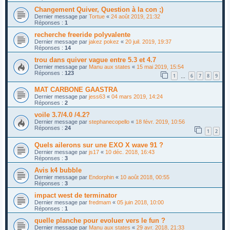
Changement Quiver, Question à la con ;)
Dernier message par
Tortue
«
24 août 2019, 21:32
Réponses :
1
recherche freeride polyvalente
Dernier message par
jakez pokez
«
20 juil. 2019, 19:37
Réponses :
14
trou dans quiver vague entre 5.3 et 4.7
Dernier message par
Manu aux states
«
15 mai 2019, 15:54
Réponses :
123
1
6
7
8
9
…
MAT CARBONE GAASTRA
Dernier message par
jess63
«
04 mars 2019, 14:24
Réponses :
2
voile 3.7/4.0 /4.2?
Dernier message par
stephanecopello
«
18 févr. 2019, 10:56
Réponses :
24
1
2
Quels ailerons sur une EXO X wave 91 ?
Dernier message par
js17
«
10 déc. 2018, 16:43
Réponses :
3
Avis k4 bubble
Dernier message par
Endorphin
«
10 août 2018, 00:55
Réponses :
3
impact west de terminator
Dernier message par
fredmam
«
05 juin 2018, 10:00
Réponses :
1
quelle planche pour evoluer vers le fun ?
Dernier message par
Manu aux states
«
29 avr. 2018, 21:33