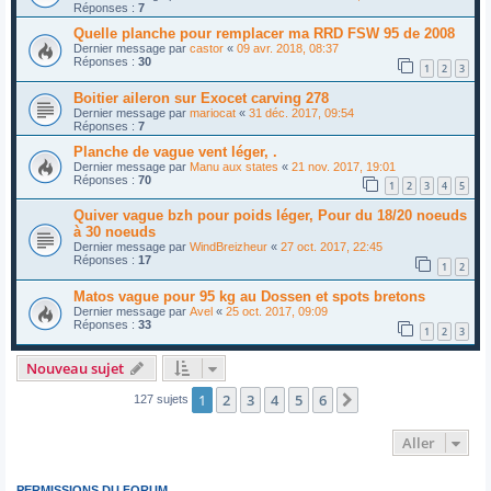
Réponses :
7
Quelle planche pour remplacer ma RRD FSW 95 de 2008
Dernier message par
castor
«
09 avr. 2018, 08:37
Réponses :
30
1
2
3
Boitier aileron sur Exocet carving 278
Dernier message par
mariocat
«
31 déc. 2017, 09:54
Réponses :
7
Planche de vague vent léger, .
Dernier message par
Manu aux states
«
21 nov. 2017, 19:01
Réponses :
70
1
2
3
4
5
Quiver vague bzh pour poids léger, Pour du 18/20 noeuds
à 30 noeuds
Dernier message par
WindBreizheur
«
27 oct. 2017, 22:45
Réponses :
17
1
2
Matos vague pour 95 kg au Dossen et spots bretons
Dernier message par
Avel
«
25 oct. 2017, 09:09
Réponses :
33
1
2
3
Nouveau sujet
1
2
3
4
5
6
Suivant
127 sujets
Aller
PERMISSIONS DU FORUM