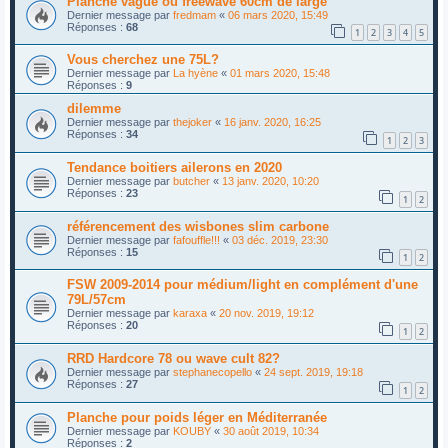
Planche vague ou freewave 60cm de large
Dernier message par
fredmam
«
06 mars 2020, 15:49
Réponses :
68
1
2
3
4
5
Vous cherchez une 75L?
Dernier message par
La hyène
«
01 mars 2020, 15:48
Réponses :
9
dilemme
Dernier message par
thejoker
«
16 janv. 2020, 16:25
Réponses :
34
1
2
3
Tendance boitiers ailerons en 2020
Dernier message par
butcher
«
13 janv. 2020, 10:20
Réponses :
23
1
2
référencement des wisbones slim carbone
Dernier message par
fafouffle!!!
«
03 déc. 2019, 23:30
Réponses :
15
1
2
FSW 2009-2014 pour médium/light en complément d'une
79L/57cm
Dernier message par
karaxa
«
20 nov. 2019, 19:12
Réponses :
20
1
2
RRD Hardcore 78 ou wave cult 82?
Dernier message par
stephanecopello
«
24 sept. 2019, 19:18
Réponses :
27
1
2
Planche pour poids léger en Méditerranée
Dernier message par
KOUBY
«
30 août 2019, 10:34
Réponses :
2