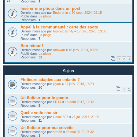
Réponses :
1
Insérer une photo dans un post
Dernier message par
Endorphin
«
30 sept. 2024, 02:15
Publié dans
La plage
Réponses :
1
Appel à la communauté : carte des spots
Dernier message par
legroux.family
«
17 déc. 2023, 13:30
Publié dans
La plage
Réponses :
7
Bon retour !
Dernier message par
Anowan
«
10 janv. 2024, 00:55
Publié dans
La plage
Réponses :
32
1
2
3
Sujets
Flotteurs adaptés aux enfants ?
Dernier message par
jayce
«
24 janv. 2018, 16:51
Réponses :
20
1
2
Un flotteur pour le gamin
Dernier message par
FR14
«
13 août 2017, 12:18
Réponses :
5
Quelle voile choisir
Dernier message par
Coco1507
«
21 juil. 2017, 21:06
Réponses :
11
Un flotteur pour ma crevette
Dernier message par
stef38
«
15 mai 2017, 07:32
Réponses :
9