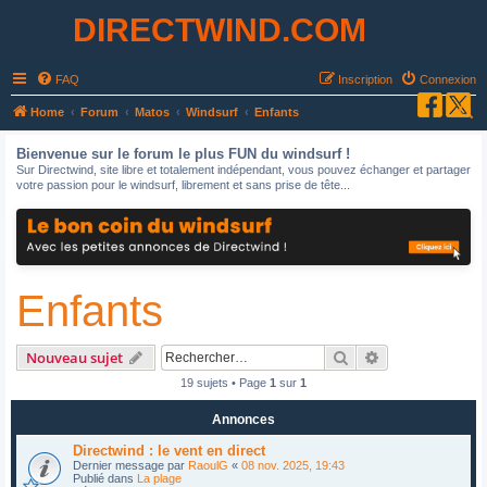
DIRECTWIND.COM
FAQ
Inscription
Connexion
R
Home
Forum
Matos
Windsurf
Enfants
e
Bienvenue sur le forum le plus FUN du windsurf !
c
Sur Directwind, site libre et totalement indépendant, vous pouvez échanger et partager
votre passion pour le windsurf, librement et sans prise de tête...
h
e
r
c
Enfants
h
e
r
Rechercher
Recherche avan
Nouveau sujet
19 sujets • Page
1
sur
1
Annonces
Directwind : le vent en direct
Dernier message par
RaoulG
«
08 nov. 2025, 19:43
Publié dans
La plage