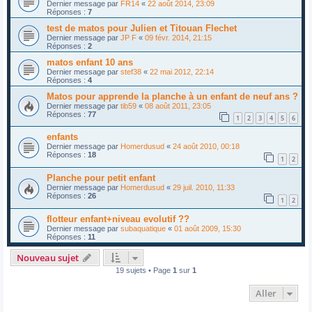
Dernier message par
FR14
«
22 août 2014, 23:09
Réponses :
7
test de matos pour Julien et Titouan Flechet
Dernier message par
JP F
«
09 févr. 2014, 21:15
Réponses :
2
matos enfant 10 ans
Dernier message par
stef38
«
22 mai 2012, 22:14
Réponses :
4
Matos pour apprende la planche à un enfant de neuf ans ?
Dernier message par
tib59
«
08 août 2011, 23:05
Réponses :
77
1
2
3
4
5
6
enfants
Dernier message par
Homerdusud
«
24 août 2010, 00:18
Réponses :
18
1
2
Planche pour petit enfant
Dernier message par
Homerdusud
«
29 juil. 2010, 11:33
Réponses :
26
1
2
flotteur enfant+niveau evolutif ??
Dernier message par
subaquatique
«
01 août 2009, 15:30
Réponses :
11
Nouveau sujet
19 sujets • Page
1
sur
1
Aller