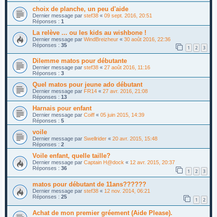
choix de planche, un peu d'aide
Dernier message par
stef38
«
09 sept. 2016, 20:51
Réponses :
1
La relève ... ou les kids au wishbone !
Dernier message par
WindBreizheur
«
30 août 2016, 22:36
Réponses :
35
1
2
3
Dilemme matos pour débutante
Dernier message par
stef38
«
27 août 2016, 11:16
Réponses :
3
Quel matos pour jeune ado débutant
Dernier message par
FR14
«
27 avr. 2016, 21:08
Réponses :
13
Harnais pour enfant
Dernier message par
Coiff
«
05 juin 2015, 14:39
Réponses :
5
voile
Dernier message par
Swellrider
«
20 avr. 2015, 15:48
Réponses :
2
Voile enfant, quelle taille?
Dernier message par
Captain H@dock
«
12 avr. 2015, 20:37
Réponses :
36
1
2
3
matos pour débutant de 11ans??????
Dernier message par
stef38
«
12 nov. 2014, 06:21
Réponses :
25
1
2
Achat de mon premier gréement (Aide Please).