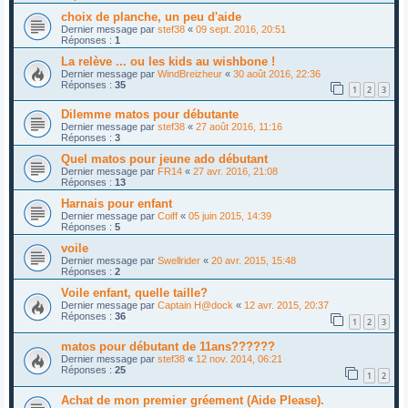
choix de planche, un peu d'aide
Dernier message par
stef38
«
09 sept. 2016, 20:51
Réponses :
1
La relève ... ou les kids au wishbone !
Dernier message par
WindBreizheur
«
30 août 2016, 22:36
Réponses :
35
1
2
3
Dilemme matos pour débutante
Dernier message par
stef38
«
27 août 2016, 11:16
Réponses :
3
Quel matos pour jeune ado débutant
Dernier message par
FR14
«
27 avr. 2016, 21:08
Réponses :
13
Harnais pour enfant
Dernier message par
Coiff
«
05 juin 2015, 14:39
Réponses :
5
voile
Dernier message par
Swellrider
«
20 avr. 2015, 15:48
Réponses :
2
Voile enfant, quelle taille?
Dernier message par
Captain H@dock
«
12 avr. 2015, 20:37
Réponses :
36
1
2
3
matos pour débutant de 11ans??????
Dernier message par
stef38
«
12 nov. 2014, 06:21
Réponses :
25
1
2
Achat de mon premier gréement (Aide Please).