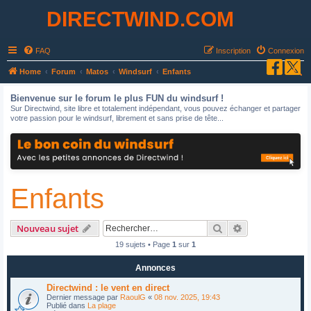
DIRECTWIND.COM
FAQ
Inscription
Connexion
R
Home
Forum
Matos
Windsurf
Enfants
e
Bienvenue sur le forum le plus FUN du windsurf !
c
Sur Directwind, site libre et totalement indépendant, vous pouvez échanger et partager
votre passion pour le windsurf, librement et sans prise de tête...
h
e
r
c
Enfants
h
e
r
Rechercher
Recherche avan
Nouveau sujet
19 sujets • Page
1
sur
1
Annonces
Directwind : le vent en direct
Dernier message par
RaoulG
«
08 nov. 2025, 19:43
Publié dans
La plage