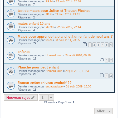
Dernier message par
FR14
«
22 août 2014, 23:09
Réponses :
7
test de matos pour Julien et Titouan Flechet
Dernier message par
JP F
«
09 févr. 2014, 21:15
Réponses :
2
matos enfant 10 ans
Dernier message par
stef38
«
22 mai 2012, 22:14
Réponses :
4
Matos pour apprende la planche à un enfant de neuf ans ?
Dernier message par
tib59
«
08 août 2011, 23:05
Réponses :
77
1
2
3
4
5
6
enfants
Dernier message par
Homerdusud
«
24 août 2010, 00:18
Réponses :
18
1
2
Planche pour petit enfant
Dernier message par
Homerdusud
«
29 juil. 2010, 11:33
Réponses :
26
1
2
flotteur enfant+niveau evolutif ??
Dernier message par
subaquatique
«
01 août 2009, 15:30
Réponses :
11
Nouveau sujet
19 sujets • Page
1
sur
1
Aller