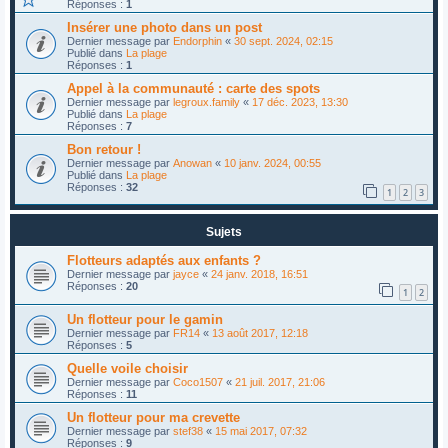
Réponses :
1
Insérer une photo dans un post
Dernier message par
Endorphin
«
30 sept. 2024, 02:15
Publié dans
La plage
Réponses :
1
Appel à la communauté : carte des spots
Dernier message par
legroux.family
«
17 déc. 2023, 13:30
Publié dans
La plage
Réponses :
7
Bon retour !
Dernier message par
Anowan
«
10 janv. 2024, 00:55
Publié dans
La plage
Réponses :
32
1
2
3
Sujets
Flotteurs adaptés aux enfants ?
Dernier message par
jayce
«
24 janv. 2018, 16:51
Réponses :
20
1
2
Un flotteur pour le gamin
Dernier message par
FR14
«
13 août 2017, 12:18
Réponses :
5
Quelle voile choisir
Dernier message par
Coco1507
«
21 juil. 2017, 21:06
Réponses :
11
Un flotteur pour ma crevette
Dernier message par
stef38
«
15 mai 2017, 07:32
Réponses :
9