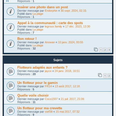
Réponses :
1
Insérer une photo dans un post
Dernier message par
Endorphin
«
30 sept. 2024, 02:15
Publié dans
La plage
Réponses :
1
Appel à la communauté : carte des spots
Dernier message par
legroux.family
«
17 déc. 2023, 13:30
Publié dans
La plage
Réponses :
7
Bon retour !
Dernier message par
Anowan
«
10 janv. 2024, 00:55
Publié dans
La plage
Réponses :
32
1
2
3
Sujets
Flotteurs adaptés aux enfants ?
Dernier message par
jayce
«
24 janv. 2018, 16:51
Réponses :
20
1
2
Un flotteur pour le gamin
Dernier message par
FR14
«
13 août 2017, 12:18
Réponses :
5
Quelle voile choisir
Dernier message par
Coco1507
«
21 juil. 2017, 21:06
Réponses :
11
Un flotteur pour ma crevette
Dernier message par
stef38
«
15 mai 2017, 07:32
Réponses :
9