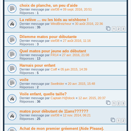
choix de planche, un peu d'aide
Dernier message par
stef38
«
09 sept. 2016, 20:51
Réponses :
1
La relève ... ou les kids au wishbone !
Dernier message par
WindBreizheur
«
30 août 2016, 22:36
Réponses :
35
1
2
3
Dilemme matos pour débutante
Dernier message par
stef38
«
27 août 2016, 11:16
Réponses :
3
Quel matos pour jeune ado débutant
Dernier message par
FR14
«
27 avr. 2016, 21:08
Réponses :
13
Harnais pour enfant
Dernier message par
Coiff
«
05 juin 2015, 14:39
Réponses :
5
voile
Dernier message par
Swellrider
«
20 avr. 2015, 15:48
Réponses :
2
Voile enfant, quelle taille?
Dernier message par
Captain H@dock
«
12 avr. 2015, 20:37
Réponses :
36
1
2
3
matos pour débutant de 11ans??????
Dernier message par
stef38
«
12 nov. 2014, 06:21
Réponses :
25
1
2
Achat de mon premier gréement (Aide Please).