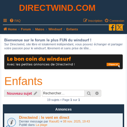
DIRECTWIND.COM
FAQ
Inscription
Connexion
R
Home
Forum
Matos
Windsurf
Enfants
e
Bienvenue sur le forum le plus FUN du windsurf !
c
Sur Directwind, site libre et totalement indépendant, vous pouvez échanger et partager
votre passion pour le windsurf, librement et sans prise de tête...
h
e
r
c
Enfants
h
e
r
Rechercher
Recherche avan
Nouveau sujet
19 sujets • Page
1
sur
1
Annonces
Directwind : le vent en direct
Dernier message par
RaoulG
«
08 nov. 2025, 19:43
Publié dans
La plage