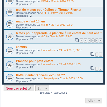
Dernier message par
FR14
«
22 août 2014, 23:09
Réponses :
7
test de matos pour Julien et Titouan Flechet
Dernier message par
JP F
«
09 févr. 2014, 21:15
Réponses :
2
matos enfant 10 ans
Dernier message par
stef38
«
22 mai 2012, 22:14
Réponses :
4
Matos pour apprende la planche à un enfant de neuf ans ?
Dernier message par
tib59
«
08 août 2011, 23:05
Réponses :
77
1
2
3
4
5
6
enfants
Dernier message par
Homerdusud
«
24 août 2010, 00:18
Réponses :
18
1
2
Planche pour petit enfant
Dernier message par
Homerdusud
«
29 juil. 2010, 11:33
Réponses :
26
1
2
flotteur enfant+niveau evolutif ??
Dernier message par
subaquatique
«
01 août 2009, 15:30
Réponses :
11
Nouveau sujet
19 sujets • Page
1
sur
1
Aller