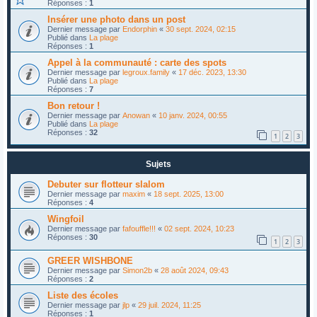
Réponses :
1
Insérer une photo dans un post
Dernier message par
Endorphin
«
30 sept. 2024, 02:15
Publié dans
La plage
Réponses :
1
Appel à la communauté : carte des spots
Dernier message par
legroux.family
«
17 déc. 2023, 13:30
Publié dans
La plage
Réponses :
7
Bon retour !
Dernier message par
Anowan
«
10 janv. 2024, 00:55
Publié dans
La plage
Réponses :
32
1
2
3
Sujets
Debuter sur flotteur slalom
Dernier message par
maxim
«
18 sept. 2025, 13:00
Réponses :
4
Wingfoil
Dernier message par
fafouffle!!!
«
02 sept. 2024, 10:23
Réponses :
30
1
2
3
GREER WISHBONE
Dernier message par
Simon2b
«
28 août 2024, 09:43
Réponses :
2
Liste des écoles
Dernier message par
jlp
«
29 juil. 2024, 11:25
Réponses :
1