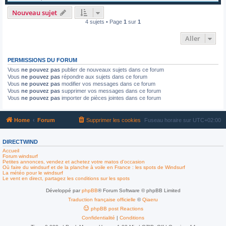
Nouveau sujet
4 sujets • Page
1
sur
1
Aller
PERMISSIONS DU FORUM
Vous
ne pouvez pas
publier de nouveaux sujets dans ce forum
Vous
ne pouvez pas
répondre aux sujets dans ce forum
Vous
ne pouvez pas
modifier vos messages dans ce forum
Vous
ne pouvez pas
supprimer vos messages dans ce forum
Vous
ne pouvez pas
importer de pièces jointes dans ce forum
Home
Forum
Supprimer les cookies
Fuseau horaire sur
UTC+02:00
DIRECTWIND
Accueil
Forum windsurf
Petites annonces, vendez et achetez votre matos d'occasion
Où faire du windsurf et de la planche à voile en France : les spots de Windsurf
La météo pour le windsurf
Le vent en direct, partagez les conditions sur les spots
Développé par
phpBB
® Forum Software © phpBB Limited
Traduction française officielle
©
Qiaeru
phpBB post Reactions
Confidentialité
|
Conditions