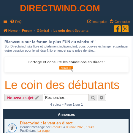
DIRECTWIND.COM
FAQ
Inscription
Connexion
R
Home
Forum
Général
Le coin des débutants
e
Bienvenue sur le forum le plus FUN du windsurf !
c
Sur Directwind, site libre et totalement indépendant, vous pouvez échanger et partager
votre passion pour le windsurf, librement et sans prise de tête...
h
e
r
c
Le coin des débutants
h
e
r
Rechercher
Recherche avan
Nouveau sujet
4 sujets • Page
1
sur
1
Annonces
Directwind : le vent en direct
Dernier message par
RaoulG
«
08 nov. 2025, 19:43
Publié dans
La plage