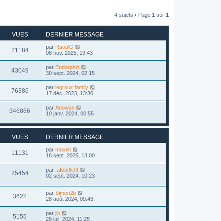
4 sujets • Page
1
sur
1
VUES
DERNIER MESSAGE
par
RaoulG
21184
08 nov. 2025, 19:43
par
Endorphin
43049
30 sept. 2024, 02:15
par
legroux.family
76386
17 déc. 2023, 13:30
par
Anowan
346866
10 janv. 2024, 00:55
VUES
DERNIER MESSAGE
par
maxim
11131
18 sept. 2025, 13:00
par
fafouffle!!!
25454
02 sept. 2024, 10:23
par
Simon2b
3622
28 août 2024, 09:43
par
jlp
5155
29 juil. 2024, 11:25