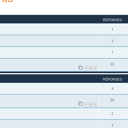
rcher
echerche avancée
RÉPONSES
1
1
7
32
1
2
3
RÉPONSES
4
30
1
2
3
2
1