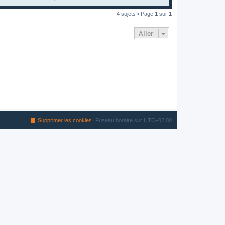
4 sujets • Page
1
sur
1
Aller
Supprimer les cookies
Fuseau horaire sur
UTC+02:00