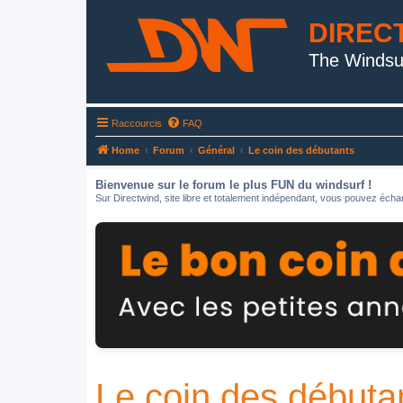
DIREC
The Windsu
Raccourcis
FAQ
Home
Forum
Général
Le coin des débutants
Bienvenue sur le forum le plus FUN du windsurf !
Sur Directwind, site libre et totalement indépendant, vous pouvez échan
Le coin des débuta