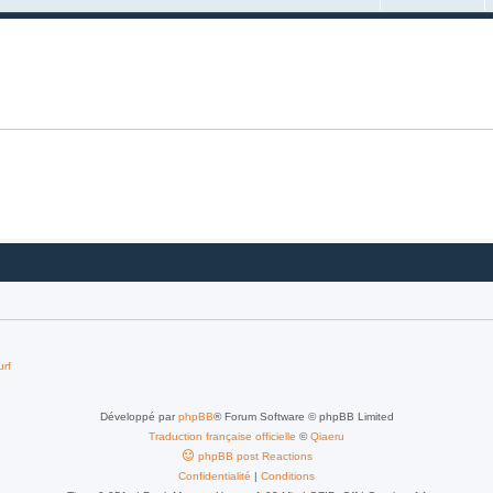
urf
Développé par
phpBB
® Forum Software © phpBB Limited
Traduction française officielle
©
Qiaeru
phpBB post Reactions
Confidentialité
|
Conditions