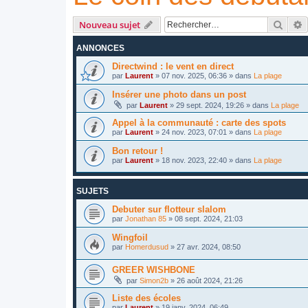
Reche
R
Nouveau sujet
ANNONCES
Directwind : le vent en direct
par
Laurent
»
07 nov. 2025, 06:36
» dans
La plage
Insérer une photo dans un post
par
Laurent
»
29 sept. 2024, 19:26
» dans
La plage
Appel à la communauté : carte des spots
par
Laurent
»
24 nov. 2023, 07:01
» dans
La plage
Bon retour !
par
Laurent
»
18 nov. 2023, 22:40
» dans
La plage
SUJETS
Debuter sur flotteur slalom
par
Jonathan 85
»
08 sept. 2024, 21:03
Wingfoil
par
Homerdusud
»
27 avr. 2024, 08:50
GREER WISHBONE
par
Simon2b
»
26 août 2024, 21:26
Liste des écoles
par
Laurent
»
19 janv. 2024, 06:49