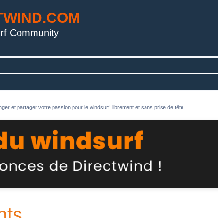
TWIND.COM
rf Community
ger et partager votre passion pour le windsurf, librement et sans prise de tête...
nts