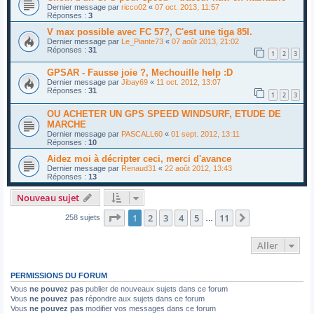
Dernier message par
ricco02
«
07 oct. 2013, 11:57
Réponses :
3
V max possible avec FC 57?, C'est une tiga 85l.
Dernier message par
Le_Piante73
«
07 août 2013, 21:02
Réponses :
31
1
2
3
GPSAR - Fausse joie ?, Mechouille help :D
Dernier message par
Jibay69
«
11 oct. 2012, 13:07
Réponses :
31
1
2
3
OU ACHETER UN GPS SPEED WINDSURF, ETUDE DE
MARCHE
Dernier message par
PASCALL60
«
01 sept. 2012, 13:11
Réponses :
10
Aidez moi à décripter ceci, merci d'avance
Dernier message par
Renaud31
«
22 août 2012, 13:43
Réponses :
13
Nouveau sujet
Page
1
sur
11
1
2
3
4
5
11
Suivant
258 sujets
…
Aller
PERMISSIONS DU FORUM
Vous
ne pouvez pas
publier de nouveaux sujets dans ce forum
Vous
ne pouvez pas
répondre aux sujets dans ce forum
Vous
ne pouvez pas
modifier vos messages dans ce forum