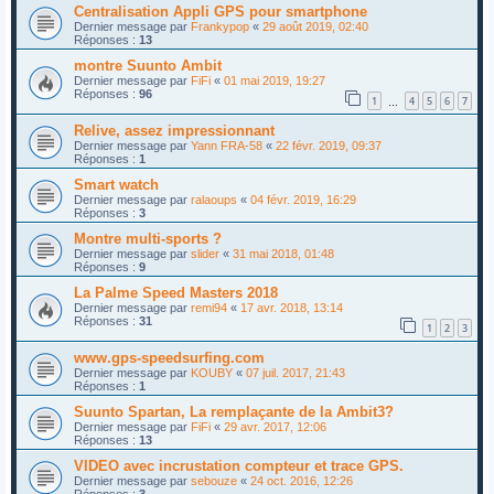
Centralisation Appli GPS pour smartphone
Dernier message par
Frankypop
«
29 août 2019, 02:40
Réponses :
13
montre Suunto Ambit
Dernier message par
FiFi
«
01 mai 2019, 19:27
Réponses :
96
1
4
5
6
7
…
Relive, assez impressionnant
Dernier message par
Yann FRA-58
«
22 févr. 2019, 09:37
Réponses :
1
Smart watch
Dernier message par
ralaoups
«
04 févr. 2019, 16:29
Réponses :
3
Montre multi-sports ?
Dernier message par
slider
«
31 mai 2018, 01:48
Réponses :
9
La Palme Speed Masters 2018
Dernier message par
remi94
«
17 avr. 2018, 13:14
Réponses :
31
1
2
3
www.gps-speedsurfing.com
Dernier message par
KOUBY
«
07 juil. 2017, 21:43
Réponses :
1
Suunto Spartan, La remplaçante de la Ambit3?
Dernier message par
FiFi
«
29 avr. 2017, 12:06
Réponses :
13
VIDEO avec incrustation compteur et trace GPS.
Dernier message par
sebouze
«
24 oct. 2016, 12:26
Réponses :
3