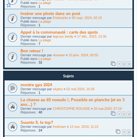
Publié dans
La plage
Réponses :
1
Insérer une photo dans un post
Dernier message par
Endorphin
«
30 sept. 2024, 02:15
Publié dans
La plage
Réponses :
1
Appel à la communauté : carte des spots
Dernier message par
legroux.family
«
17 déc. 2023, 13:30
Publié dans
La plage
Réponses :
7
Bon retour !
Dernier message par
Anowan
«
10 janv. 2024, 00:55
Publié dans
La plage
Réponses :
32
1
2
3
Sujets
montre gps 2024
Dernier message par
skplso
«
02 mai 2024, 10:26
Réponses :
1
La chasse au 65 noeuds !, Possible en planche (et en 3
ans...) ?
Dernier message par
CHRISTOPHE ROUSSE
«
26 mai 2020, 07:19
Réponses :
40
1
2
3
Suunto 9, le top?
Dernier message par
fredmam
«
12 nov. 2019, 11:22
Réponses :
24
1
2