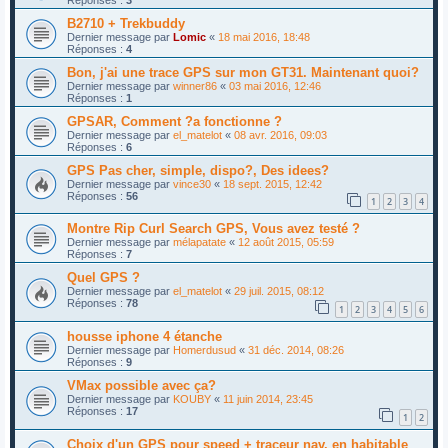
B2710 + Trekbuddy
Dernier message par
Lomic
«
18 mai 2016, 18:48
Réponses :
4
Bon, j'ai une trace GPS sur mon GT31. Maintenant quoi?
Dernier message par
winner86
«
03 mai 2016, 12:46
Réponses :
1
GPSAR, Comment ?a fonctionne ?
Dernier message par
el_matelot
«
08 avr. 2016, 09:03
Réponses :
6
GPS Pas cher, simple, dispo?, Des idees?
Dernier message par
vince30
«
18 sept. 2015, 12:42
Réponses :
56
1
2
3
4
Montre Rip Curl Search GPS, Vous avez testé ?
Dernier message par
mélapatate
«
12 août 2015, 05:59
Réponses :
7
Quel GPS ?
Dernier message par
el_matelot
«
29 juil. 2015, 08:12
Réponses :
78
1
2
3
4
5
6
housse iphone 4 étanche
Dernier message par
Homerdusud
«
31 déc. 2014, 08:26
Réponses :
9
VMax possible avec ça?
Dernier message par
KOUBY
«
11 juin 2014, 23:45
Réponses :
17
1
2
Choix d'un GPS pour speed + traceur nav. en habitable