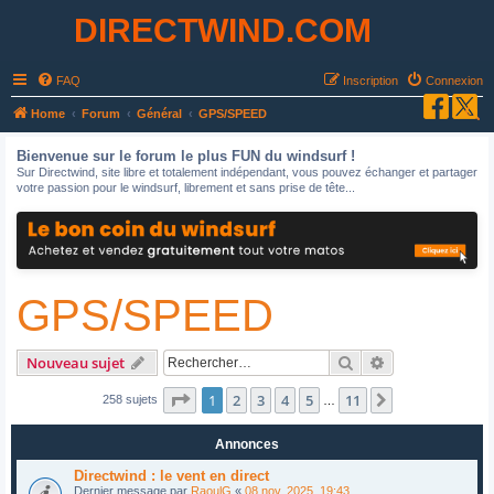
DIRECTWIND.COM
FAQ
Inscription
Connexion
R
Home
Forum
Général
GPS/SPEED
e
Bienvenue sur le forum le plus FUN du windsurf !
c
Sur Directwind, site libre et totalement indépendant, vous pouvez échanger et partager
votre passion pour le windsurf, librement et sans prise de tête...
h
e
r
c
GPS/SPEED
h
e
r
Rechercher
Recherche avan
Nouveau sujet
Page
1
sur
11
1
2
3
4
5
11
Suivant
258 sujets
…
Annonces
Directwind : le vent en direct
Dernier message par
RaoulG
«
08 nov. 2025, 19:43