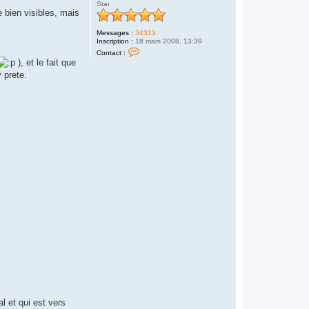
Star
o
 bien visibles, mais
Messages :
34313
Inscription :
18 mars 2008, 13:39
C
Contact :
o
), et le fait que
n
t
 prete.
a
c
t
e
r
H
o
m
e
r
d
u
s
u
d
al et qui est vers