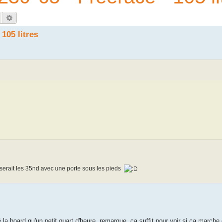
Rechercher
Recherche avancée
105 litres
sserait les 35nd avec une porte sous les pieds
té la board qu'un petit quart d'heure, remarque, ca suffit pour voir si ca march