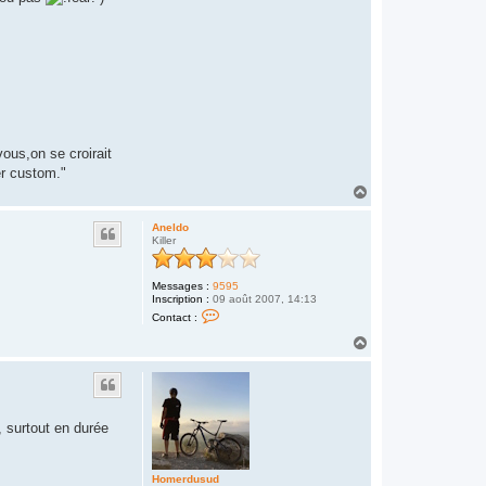
d
ous,on se croirait
per custom."
H
a
u
Aneldo
t
Killer
Messages :
9595
Inscription :
09 août 2007, 14:13
C
Contact :
o
n
H
t
a
a
u
c
t
t
e
r
, surtout en durée
A
n
e
l
Homerdusud
d