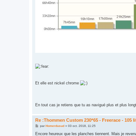
Et elle est nickel chrome
En tout cas je retiens que tu as navigué plus et plus lon
Re :Thommen Custom 230*65 - Freerace - 105 li
M
par
Homerdusud
»
03 oct. 2018, 11:25
e
s
Encore heureux que les planches tiennent. Mais je revena