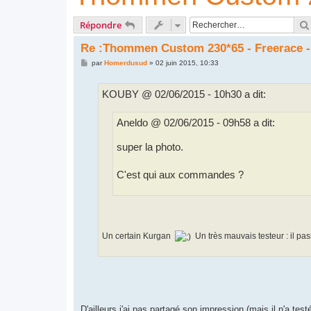
Répondre
Re :Thommen Custom 230*65 - Freerace - 
M
par
Homerdusud
»
02 juin 2015, 10:33
e
s
s
KOUBY @ 02/06/2015 - 10h30 a dit:
a
g
e
Aneldo @ 02/06/2015 - 09h58 a dit:
super la photo.
C'est qui aux commandes ?
Un certain Kurgan
Un très mauvais testeur : il pa
D'ailleurs j'ai pas partagé son impression (mais il n'a tes