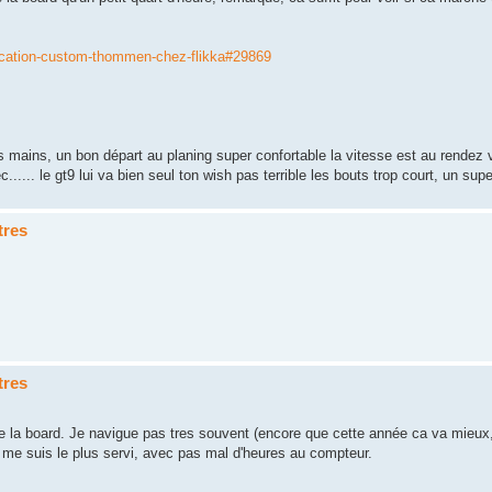
brication-custom-thommen-chez-flikka#29869
s mains, un bon départ au planing super confortable la vitesse est au rendez v
c...... le gt9 lui va bien seul ton wish pas terrible les bouts trop court, un su
tres
tres
 de la board. Je navigue pas tres souvent (encore que cette année ca va mieux
e me suis le plus servi, avec pas mal d'heures au compteur.