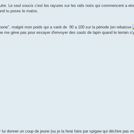
e. Le seul soucis c'est les rayures sur les rails noirs qui commencent a etre
and tu poses le matos.
carbone", malgré mon poids qui a varié de 90 a 100 sur la période (en rebaisse
ne me gène pas pour essayer d'envoyer des sauts de lapin quand le terrain s'y
r lui donner un coup de jeune (ou je la ferai faire par spigaw qui déchire pas m