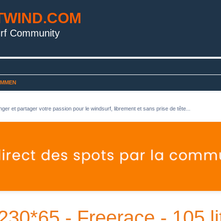
TWIND.COM
rf Community
OMMEN
ger et partager votre passion pour le windsurf, librement et sans prise de tête...
*65 - Freerace - 105 li