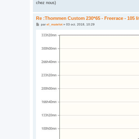
chez nous)
Re :Thommen Custom 230*65 - Freerace - 105 li
M
par
el_matelot
»
03 oct. 2018, 10:29
e
s
s
a
g
e