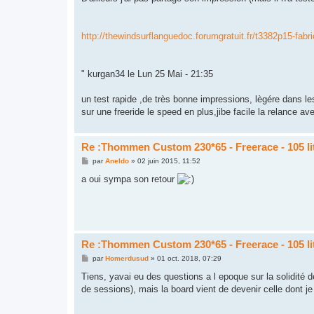
http://thewindsurflanguedoc.forumgratuit.fr/t3382p15-fa
" kurgan34 le Lun 25 Mai - 21:35
un test rapide ,de très bonne impressions, lègére dans le
sur une freeride le speed en plus,jibe facile la relance ave
Re :Thommen Custom 230*65 - Freerace - 105 li
M
par
Aneldo
»
02 juin 2015, 11:52
e
s
a oui sympa son retour
s
a
g
e
Re :Thommen Custom 230*65 - Freerace - 105 li
M
par
Homerdusud
»
01 oct. 2018, 07:29
e
s
Tiens, yavai eu des questions a l epoque sur la solidité
s
de sessions), mais la board vient de devenir celle dont j
a
g
e