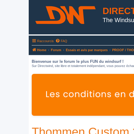
DIREC
The Windsu
Raccourcis
FAQ
Home
Forum
Essais et avis par marques
PROOF / TH
Bienvenue sur le forum le plus FUN du windsurf !
Sur Directwind, site libre et totalement indépendant, vous pouvez échan
Thommen Custom 230