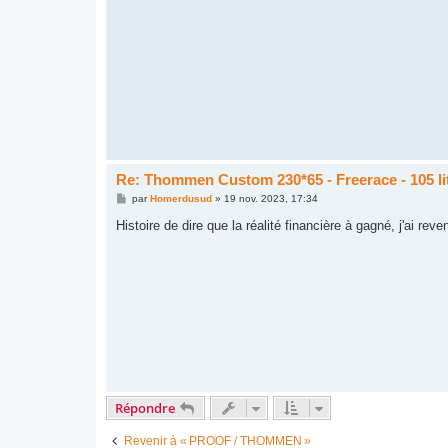
s
a
g
e
Re: Thommen Custom 230*65 - Freerace - 105 li
M
par
Homerdusud
»
19 nov. 2023, 17:34
e
s
Histoire de dire que la réalité financière à gagné, j'ai r
s
a
g
e
Répondre
Revenir à « PROOF / THOMMEN »