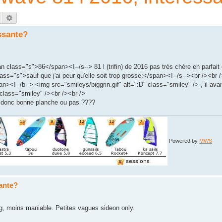
Rechercher
Recherche avancée
ssante?
 class="s">86</span><!--/s--> 81 l (trifin) de 2016 pas très chère en parfait 
ass="s">sauf que j'ai peur qu'elle soit trop grosse:</span><!--/s--><br /><br 
n><!--/b--> <img src="smileys/biggrin.gif" alt=":D" class="smiley" /> , il avai
 class="smiley" /><br /><br />
)... donc bonne planche ou pas ????
Powered by
MWS
sante?
g, moins maniable. Petites vagues sideon only.