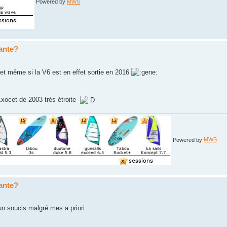
Powered by
MWS
sante?
 net même si la V6 est en effet sortie en 2016
Exocet de 2003 très étroite
Powered by
MWS
sante?
cun soucis malgré mes a priori.