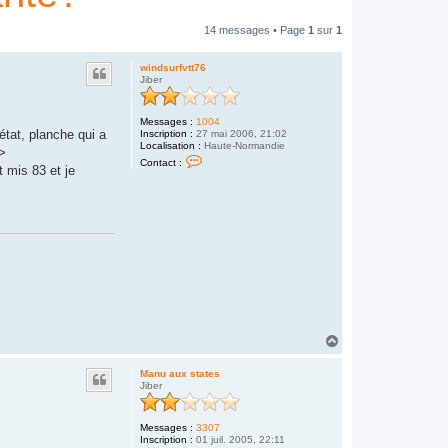
14 messages • Page
1
sur
1
windsurfvtt76
Jiber
Messages :
1004
état, planche qui a
Inscription :
27 mai 2006, 21:02
Localisation :
Haute-Normandie
/>
C
Contact :
o
t mis 83 et je
n
t
a
c
t
e
r
w
i
n
d
s
u
r
H
f
a
v
u
t
Manu aux states
t
t
Jiber
7
6
Messages :
3307
Inscription :
01 juil. 2005, 22:11