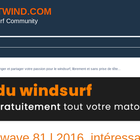
TWIND.COM
rf Community
ger et partager votre passion pour le windsurf, librement et sans prise de tête...
ewave 81 l 2016, intéress