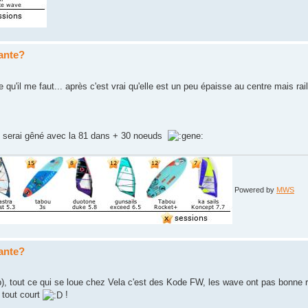
sante?
e qu'il me faut... après c'est vrai qu'elle est un peu épaisse au centre mais rail
 je serai gêné avec la 81 dans + 30 noeuds
Powered by
MWS
sante?
, tout ce qui se loue chez Vela c'est des Kode FW, les wave ont pas bonne r
 tout court
!