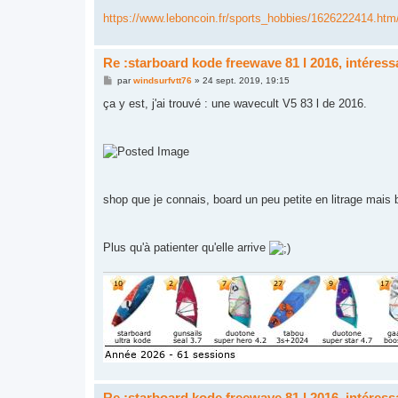
e
https://www.leboncoin.fr/sports_hobbies/1626222414.htm
Re :starboard kode freewave 81 l 2016, intéres
M
par
windsurfvtt76
»
24 sept. 2019, 19:15
e
s
ça y est, j'ai trouvé : une wavecult V5 83 l de 2016.
s
a
g
e
shop que je connais, board un peu petite en litrage mais 
Plus qu'à patienter qu'elle arrive
Re :starboard kode freewave 81 l 2016, intéres