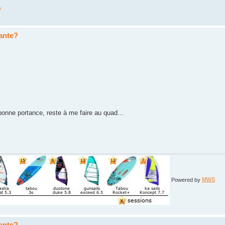
/
sante?
bonne portance, reste à me faire au quad...
Powered by
MWS
sante?