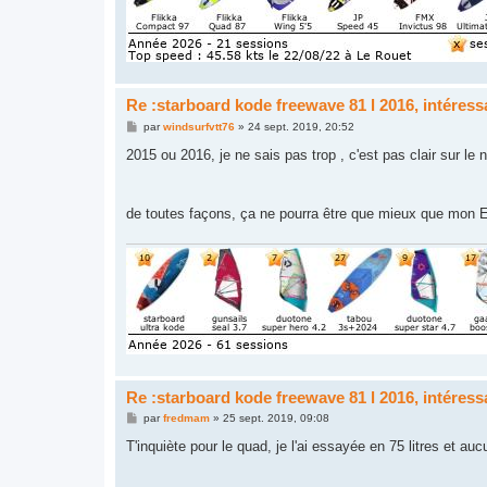
Re :starboard kode freewave 81 l 2016, intéres
M
par
windsurfvtt76
»
24 sept. 2019, 20:52
e
s
2015 ou 2016, je ne sais pas trop , c'est pas clair sur le
s
a
g
e
de toutes façons, ça ne pourra être que mieux que mon 
Re :starboard kode freewave 81 l 2016, intéres
M
par
fredmam
»
25 sept. 2019, 09:08
e
s
T'inquiète pour le quad, je l'ai essayée en 75 litres et au
s
a
g