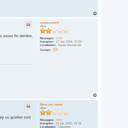
H
a
u
windsurfvtt76
t
Jiber
s assez fin derrière,
Messages :
1004
Inscription :
27 mai 2006, 21:02
Localisation :
Haute-Normandie
C
Contact :
o
n
t
a
c
t
e
r
w
i
n
d
s
H
u
a
r
u
f
Manu aux states
t
v
Jiber
t
t
7
ép vu qu'elles sont
Messages :
3307
6
Inscription :
01 juil. 2005, 22:11
Localisation :
Cabarete