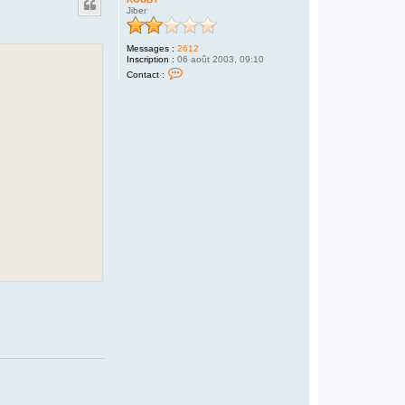
t
Jiber
Messages :
2612
Inscription :
06 août 2003, 09:10
C
Contact :
o
n
t
a
c
t
e
r
K
O
U
B
Y