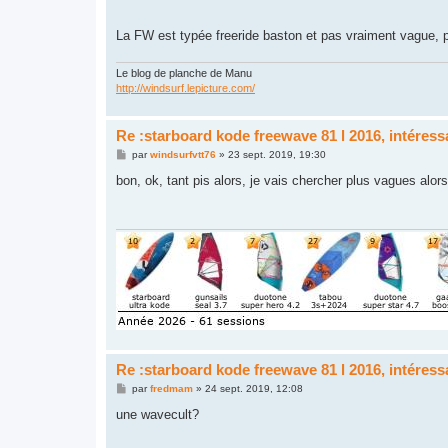
e
La FW est typée freeride baston et pas vraiment vague, p
Le blog de planche de Manu
http://windsurf.lepicture.com/
Re :starboard kode freewave 81 l 2016, intéres
M
par
windsurfvtt76
»
23 sept. 2019, 19:30
e
s
bon, ok, tant pis alors, je vais chercher plus vagues alors
s
a
g
e
Re :starboard kode freewave 81 l 2016, intéres
M
par
fredmam
»
24 sept. 2019, 12:08
e
s
une wavecult?
s
a
g