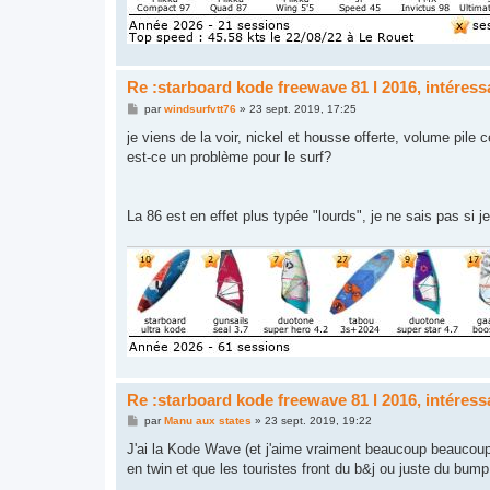
Re :starboard kode freewave 81 l 2016, intéres
M
par
windsurfvtt76
»
23 sept. 2019, 17:25
e
s
je viens de la voir, nickel et housse offerte, volume pile c
s
est-ce un problème pour le surf?
a
g
e
La 86 est en effet plus typée "lourds", je ne sais pas si
Re :starboard kode freewave 81 l 2016, intéres
M
par
Manu aux states
»
23 sept. 2019, 19:22
e
s
J'ai la Kode Wave (et j'aime vraiment beaucoup beaucoup)
s
en twin et que les touristes front du b&j ou juste du bump
a
g