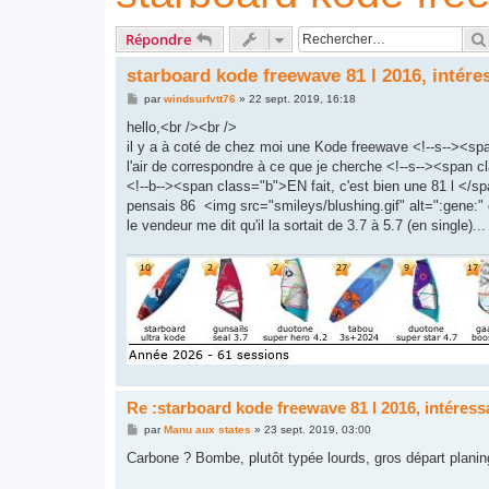
Répondre
starboard kode freewave 81 l 2016, intére
M
par
windsurfvtt76
»
22 sept. 2019, 16:18
e
s
hello,<br /><br />
s
il y a à coté de chez moi une Kode freewave <!--s--><span
a
g
l'air de correspondre à ce que je cherche <!--s--><span cl
e
<!--b--><span class="b">EN fait, c'est bien une 81 l </spa
pensais 86 <img src="smileys/blushing.gif" alt=":gene:"
le vendeur me dit qu'il la sortait de 3.7 à 5.7 (en single
Re :starboard kode freewave 81 l 2016, intéres
M
par
Manu aux states
»
23 sept. 2019, 03:00
e
s
Carbone ? Bombe, plutôt typée lourds, gros départ planin
s
a