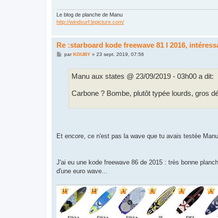
g
e
Le blog de planche de Manu
http://windsurf.lepicture.com/
Re :starboard kode freewave 81 l 2016, intéres
M
par
KOUBY
»
23 sept. 2019, 07:56
e
s
s
Manu aux states @ 23/09/2019 - 03h00 a dit:
a
g
e
Carbone ? Bombe, plutôt typée lourds, gros dé
Et encore, ce n'est pas la wave que tu avais testée Man
J'ai eu une kode freewave 86 de 2015 : très bonne planch
d'une euro wave...