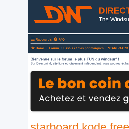
DIREC
The Windsu
Raccourcis
FAQ
Home
Forum
Essais et avis par marques
STARBOARD
Bienvenue sur le forum le plus FUN du windsurf !
Sur Directwind, site libre et totalement indépendant, vous pouvez échan
starboard kode fre