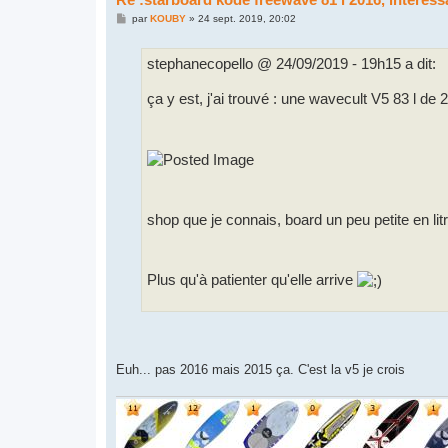
M
par
KOUBY
»
24 sept. 2019, 20:02
e
s
s
stephanecopello @ 24/09/2019 - 19h15 a dit:
a
g
e
ça y est, j'ai trouvé : une wavecult V5 83 l de 
shop que je connais, board un peu petite en li
Plus qu'à patienter qu'elle arrive
Euh... pas 2016 mais 2015 ça. C'est la v5 je crois