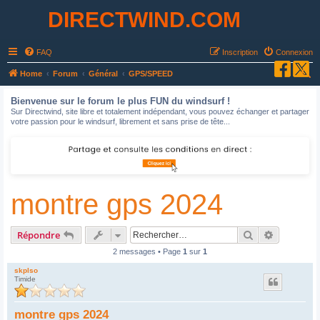
DIRECTWIND.COM
FAQ
Inscription
Connexion
R
Home
Forum
Général
GPS/SPEED
e
Bienvenue sur le forum le plus FUN du windsurf !
c
Sur Directwind, site libre et totalement indépendant, vous pouvez échanger et partager
votre passion pour le windsurf, librement et sans prise de tête...
h
e
r
c
montre gps 2024
h
e
r
Rechercher
Recherche
Répondre
2 messages • Page
1
sur
1
skplso
Timide
montre gps 2024