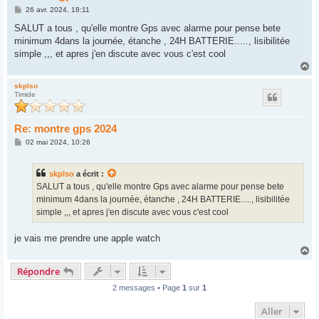
M
26 avr. 2024, 18:11
e
s
SALUT a tous , qu'elle montre Gps avec alarme pour pense bete
s
minimum 4dans la journée, étanche , 24H BATTERIE....., lisibilitée
a
g
simple ,,, et apres j'en discute avec vous c'est cool
e
H
a
u
skplso
Timide
t
Re: montre gps 2024
M
02 mai 2024, 10:26
e
s
s
skplso
a écrit :
a
g
SALUT a tous , qu'elle montre Gps avec alarme pour pense bete
e
minimum 4dans la journée, étanche , 24H BATTERIE....., lisibilitée
simple ,,, et apres j'en discute avec vous c'est cool
je vais me prendre une apple watch
H
a
Répondre
u
t
2 messages • Page
1
sur
1
Aller