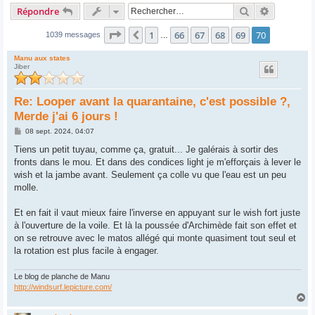
Rechercher
Recherche
Répondre
Page
70
sur
70
1
66
67
68
69
70
Précédent
1039 messages
…
Manu aux states
Jiber
Re: Looper avant la quarantaine, c'est possible ?,
Merde j'ai 6 jours !
M
08 sept. 2024, 04:07
e
s
Tiens un petit tuyau, comme ça, gratuit... Je galérais à sortir des
s
fronts dans le mou. Et dans des condices light je m'efforçais à lever le
a
g
wish et la jambe avant. Seulement ça colle vu que l'eau est un peu
e
molle.
Et en fait il vaut mieux faire l'inverse en appuyant sur le wish fort juste
à l'ouverture de la voile. Et là la poussée d'Archimède fait son effet et
on se retrouve avec le matos allégé qui monte quasiment tout seul et
la rotation est plus facile à engager.
Le blog de planche de Manu
http://windsurf.lepicture.com/
H
a