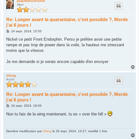
u
paquitomicorrazon
Jiber
t
Re: Looper avant la quarantaine, c'est possible ?, Merde
j'ai 6 jours !
M
24 sept. 2024, 15:55
e
s
Nickel ce petit Front Endorphin. Perso je préfère avoir une petite
s
rampe et pas trop de power dans la voile, la hauteur me stressant
a
g
moins que la vitesse.
e
Je me demande si je serais encore capable d'en envoyer
H
a
u
Viking
Accro
t
Re: Looper avant la quarantaine, c'est possible ?, Merde
j'ai 6 jours !
M
24 sept. 2024, 19:03
e
s
Non tu fais de la wing maintenant, tu es « over the hill »
s
a
g
e
Dernière modification par
Viking
le 26 sept. 2024, 13:27, modifié 1 fois.
H