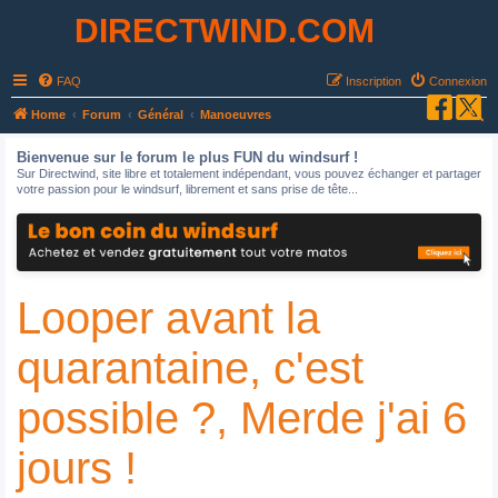
DIRECTWIND.COM
FAQ
Inscription
Connexion
R
Home
Forum
Général
Manoeuvres
e
Bienvenue sur le forum le plus FUN du windsurf !
c
Sur Directwind, site libre et totalement indépendant, vous pouvez échanger et partager
votre passion pour le windsurf, librement et sans prise de tête...
h
e
r
c
Looper avant la
h
e
quarantaine, c'est
r
possible ?, Merde j'ai 6
jours !