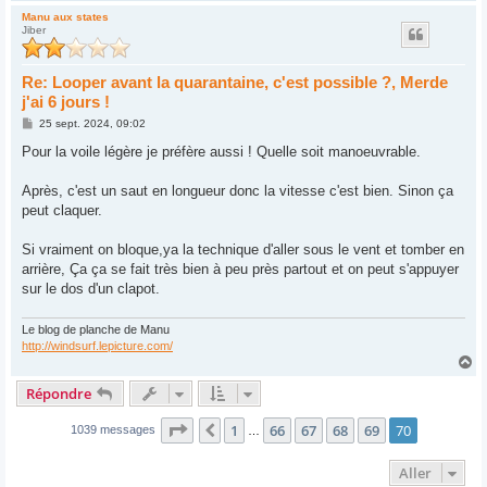
a
u
Manu aux states
Jiber
t
Re: Looper avant la quarantaine, c'est possible ?, Merde
j'ai 6 jours !
M
25 sept. 2024, 09:02
e
s
Pour la voile légère je préfère aussi ! Quelle soit manoeuvrable.
s
a
g
Après, c'est un saut en longueur donc la vitesse c'est bien. Sinon ça
e
peut claquer.
Si vraiment on bloque,ya la technique d'aller sous le vent et tomber en
arrière, Ça ça se fait très bien à peu près partout et on peut s'appuyer
sur le dos d'un clapot.
Le blog de planche de Manu
http://windsurf.lepicture.com/
H
a
Répondre
u
t
Page
70
sur
70
1
66
67
68
69
70
Précédent
1039 messages
…
Aller