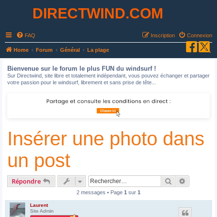
DIRECTWIND.COM
FAQ
Inscription
Connexion
R
Home
Forum
Général
La plage
e
Bienvenue sur le forum le plus FUN du windsurf !
c
Sur Directwind, site libre et totalement indépendant, vous pouvez échanger et partager
votre passion pour le windsurf, librement et sans prise de tête...
h
e
r
c
Insérer une photo dans
h
e
un post
r
Rechercher
Recherche
Répondre
2 messages • Page
1
sur
1
Laurent
Site Admin