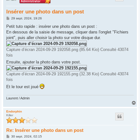
Insérer une photo dans un post
M
29 sept. 2024, 19:26
e
s
Petit tuto rapide : insérer une photo dans un post :
s
En dessous de la saisie de message, cliquer dans l'onglet "Fichiers
a
g
joint", puis aller choisir la photo sur votre disque dur.
e
Capture d’écran 2024-09-29 192058.png (85.64 Kio) Consulté 43074
fois
Ensuite, ajouter la photo dans votre post.
Capture d’écran 2024-09-29 192155.png (32.38 Kio) Consulté 43074
fois
Et le tour est joué
Laurent / Admin
H
a
u
Endorphin
Killer
t
Re: Insérer une photo dans un post
M
30 sept. 2024, 02:15
e