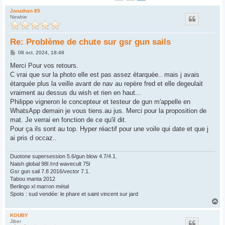
Jonathan 85
Newbie
Re: Problème de chute sur gsr gun sails
M
08 oct. 2024, 18:48
e
s
Merci Pour vos retours.
s
C vrai que sur la photo elle est pas assez étarquée.. mais j avais
a
g
étarquée plus la veille avant de nav au repère fred et elle degeulait
e
vraiment au dessus du wish et rien en haut...
Philippe vigneron le concepteur et testeur de gun m'appelle en
WhatsApp demain je vous tiens.au jus. Merci pour la proposition de
mat. Je verrai en fonction de ce qu'il dit.
Pour ça ils sont au top. Hyper réactif pour une voile qui date et que j
ai pris d occaz..
Duotone supersession 5.6/gun blow 4.7/4.1.
Naish global 98l /rrd wavecult 75l
Gsr gun sail 7.8 2016/vector 7.1.
Tabou manta 2012
Berlingo xl marron métal
Spots : sud vendée: le phare et saint vincent sur jard
H
a
u
KOUBY
Jiber
t