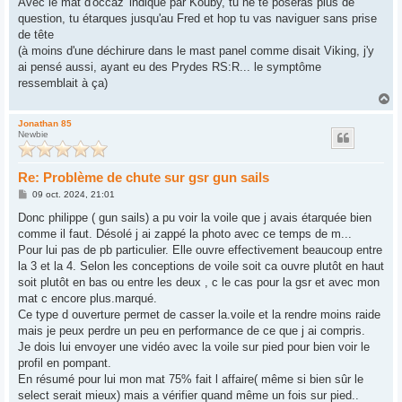
Avec le mat d'occaz' indiqué par Kouby, tu ne te poseras plus de
e
question, tu étarques jusqu'au Fred et hop tu vas naviguer sans prise
de tête
(à moins d'une déchirure dans le mast panel comme disait Viking, j'y
ai pensé aussi, ayant eu des Prydes RS:R... le symptôme
ressemblait à ça)
H
a
u
Jonathan 85
Newbie
t
Re: Problème de chute sur gsr gun sails
M
09 oct. 2024, 21:01
e
s
Donc philippe ( gun sails) a pu voir la voile que j avais étarquée bien
s
comme il faut. Désolé j ai zappé la photo avec ce temps de m...
a
g
Pour lui pas de pb particulier. Elle ouvre effectivement beaucoup entre
e
la 3 et la 4. Selon les conceptions de voile soit ca ouvre plutôt en haut
soit plutôt en bas ou entre les deux , c le cas pour la gsr et avec mon
mat c encore plus.marqué.
Ce type d ouverture permet de casser la.voile et la rendre moins raide
mais je peux perdre un peu en performance de ce que j ai compris.
Je dois lui envoyer une vidéo avec la voile sur pied pour bien voir le
profil en pompant.
En résumé pour lui mon mat 75% fait l affaire( même si bien sûr le
select serait mieux) mais a vérifier quand même un fois sur pied..