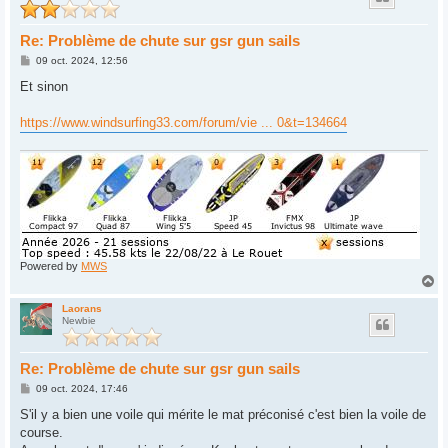
Re: Problème de chute sur gsr gun sails
M
09 oct. 2024, 12:56
e
s
Et sinon
s
a
g
https://www.windsurfing33.com/forum/vie ... 0&t=134664
e
Powered by
MWS
H
a
u
Laorans
Newbie
t
Re: Problème de chute sur gsr gun sails
M
09 oct. 2024, 17:46
e
s
S'il y a bien une voile qui mérite le mat préconisé c'est bien la voile de
s
course.
a
g