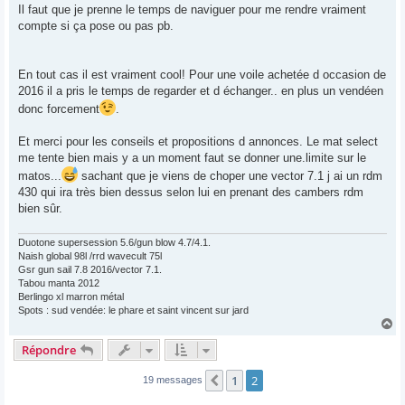
Il faut que je prenne le temps de naviguer pour me rendre vraiment
compte si ça pose ou pas pb.
En tout cas il est vraiment cool! Pour une voile achetée d occasion de
2016 il a pris le temps de regarder et d échanger.. en plus un vendéen
donc forcement
.
Et merci pour les conseils et propositions d annonces. Le mat select
me tente bien mais y a un moment faut se donner une.limite sur le
matos...
sachant que je viens de choper une vector 7.1 j ai un rdm
430 qui ira très bien dessus selon lui en prenant des cambers rdm
bien sûr.
Duotone supersession 5.6/gun blow 4.7/4.1.
Naish global 98l /rrd wavecult 75l
Gsr gun sail 7.8 2016/vector 7.1.
Tabou manta 2012
Berlingo xl marron métal
Spots : sud vendée: le phare et saint vincent sur jard
H
a
Répondre
u
t
1
2
Précédent
19 messages