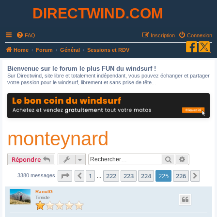
DIRECTWIND.COM
FAQ
Inscription
Connexion
R
Home
Forum
Général
Sessions et RDV
e
Bienvenue sur le forum le plus FUN du windsurf !
c
Sur Directwind, site libre et totalement indépendant, vous pouvez échanger et partager
votre passion pour le windsurf, librement et sans prise de tête...
h
e
r
c
monteynard
h
e
r
Rechercher
Recherche
Répondre
Page
225
sur
226
1
222
223
224
225
226
Précédent
Suiv
3380 messages
…
RaoulG
Timide