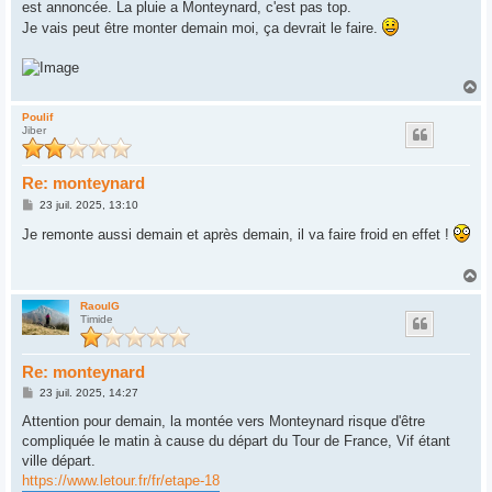
est annoncée. La pluie a Monteynard, c'est pas top.
Je vais peut être monter demain moi, ça devrait le faire.
H
a
u
Poulif
Jiber
t
Re: monteynard
M
23 juil. 2025, 13:10
e
s
Je remonte aussi demain et après demain, il va faire froid en effet !
s
a
g
H
e
a
u
RaoulG
Timide
t
Re: monteynard
M
23 juil. 2025, 14:27
e
s
Attention pour demain, la montée vers Monteynard risque d'être
s
compliquée le matin à cause du départ du Tour de France, Vif étant
a
g
ville départ.
e
https://www.letour.fr/fr/etape-18