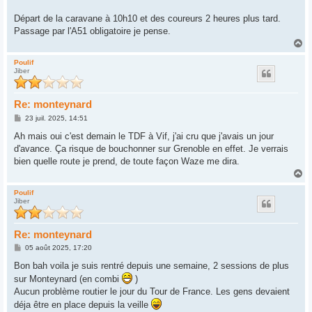
Départ de la caravane à 10h10 et des coureurs 2 heures plus tard.
Passage par l'A51 obligatoire je pense.
H
a
u
Poulif
Jiber
t
Re: monteynard
M
23 juil. 2025, 14:51
e
s
Ah mais oui c'est demain le TDF à Vif, j'ai cru que j'avais un jour
s
d'avance. Ça risque de bouchonner sur Grenoble en effet. Je verrais
a
g
bien quelle route je prend, de toute façon Waze me dira.
e
H
a
u
Poulif
Jiber
t
Re: monteynard
M
05 août 2025, 17:20
e
s
Bon bah voila je suis rentré depuis une semaine, 2 sessions de plus
s
sur Monteynard (en combi
)
a
g
Aucun problème routier le jour du Tour de France. Les gens devaient
e
déja être en place depuis la veille