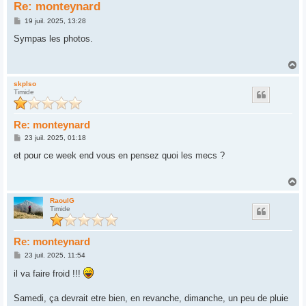
Re: monteynard
M
19 juil. 2025, 13:28
e
s
Sympas les photos.
s
a
g
H
e
a
u
skplso
Timide
t
Re: monteynard
M
23 juil. 2025, 01:18
e
s
et pour ce week end vous en pensez quoi les mecs ?
s
a
g
H
e
a
u
RaoulG
Timide
t
Re: monteynard
M
23 juil. 2025, 11:54
e
s
il va faire froid !!!
s
a
g
Samedi, ça devrait etre bien, en revanche, dimanche, un peu de pluie
e