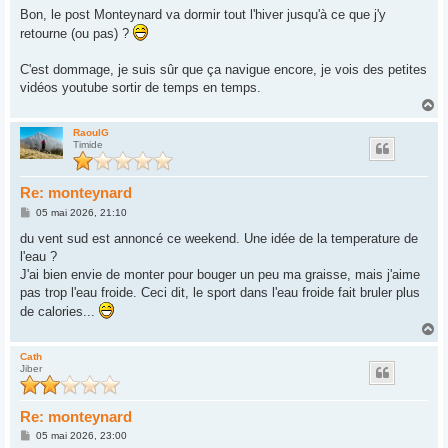
s
Bon, le post Monteynard va dormir tout l'hiver jusqu'à ce que j'y
s
retourne (ou pas) ?
a
g
e
C'est dommage, je suis sûr que ça navigue encore, je vois des petites
vidéos youtube sortir de temps en temps.
H
a
u
RaoulG
Timide
t
Re: monteynard
M
05 mai 2026, 21:10
e
s
du vent sud est annoncé ce weekend. Une idée de la temperature de
s
l'eau ?
a
g
J'ai bien envie de monter pour bouger un peu ma graisse, mais j'aime
e
pas trop l'eau froide. Ceci dit, le sport dans l'eau froide fait bruler plus
de calories...
H
a
u
Cath
Jiber
t
Re: monteynard
M
05 mai 2026, 23:00
e