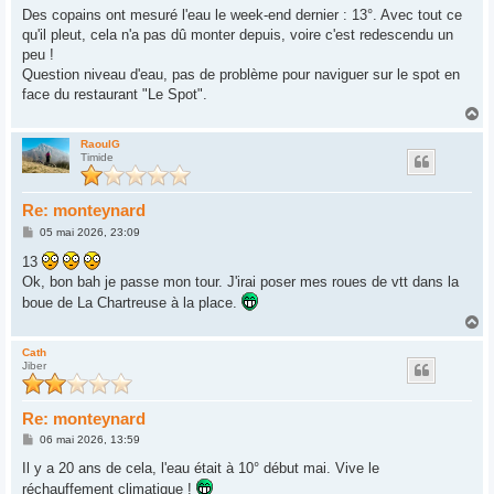
s
Des copains ont mesuré l'eau le week-end dernier : 13°. Avec tout ce
s
qu'il pleut, cela n'a pas dû monter depuis, voire c'est redescendu un
a
g
peu !
e
Question niveau d'eau, pas de problème pour naviguer sur le spot en
face du restaurant "Le Spot".
H
a
u
RaoulG
Timide
t
Re: monteynard
M
05 mai 2026, 23:09
e
s
13
s
Ok, bon bah je passe mon tour. J'irai poser mes roues de vtt dans la
a
g
boue de La Chartreuse à la place.
e
H
a
u
Cath
Jiber
t
Re: monteynard
M
06 mai 2026, 13:59
e
s
Il y a 20 ans de cela, l'eau était à 10° début mai. Vive le
s
réchauffement climatique !
a