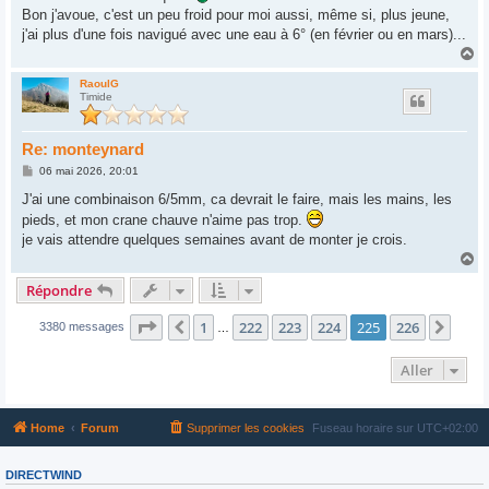
g
Bon j'avoue, c'est un peu froid pour moi aussi, même si, plus jeune,
e
j'ai plus d'une fois navigué avec une eau à 6° (en février ou en mars)...
H
a
u
RaoulG
Timide
t
Re: monteynard
M
06 mai 2026, 20:01
e
s
J'ai une combinaison 6/5mm, ca devrait le faire, mais les mains, les
s
pieds, et mon crane chauve n'aime pas trop.
a
g
je vais attendre quelques semaines avant de monter je crois.
e
H
a
Répondre
u
t
Page
225
sur
226
1
222
223
224
225
226
Précédent
Suiv
3380 messages
…
Aller
Home
Forum
Supprimer les cookies
Fuseau horaire sur
UTC+02:00
DIRECTWIND