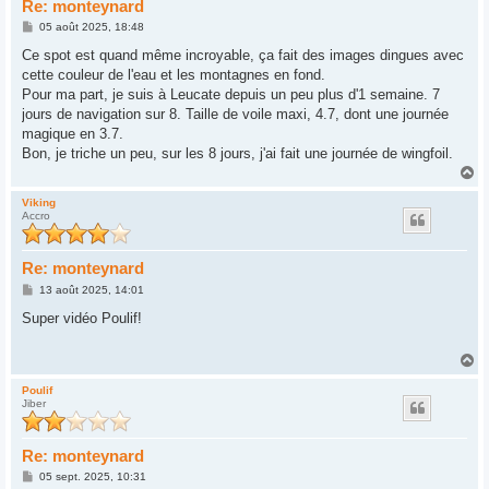
Re: monteynard
M
05 août 2025, 18:48
e
s
Ce spot est quand même incroyable, ça fait des images dingues avec
s
cette couleur de l'eau et les montagnes en fond.
a
g
Pour ma part, je suis à Leucate depuis un peu plus d'1 semaine. 7
e
jours de navigation sur 8. Taille de voile maxi, 4.7, dont une journée
magique en 3.7.
Bon, je triche un peu, sur les 8 jours, j'ai fait une journée de wingfoil.
H
a
u
Viking
Accro
t
Re: monteynard
M
13 août 2025, 14:01
e
s
Super vidéo Poulif!
s
a
g
H
e
a
u
Poulif
Jiber
t
Re: monteynard
M
05 sept. 2025, 10:31
e