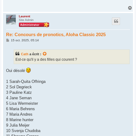
a
g
H
e
a
u
Laurent
Site Admin
t
Re: Concours de pronotics, Aloha Classic 2025
M
15 oct. 2025, 05:14
e
s
s
Cath
a écrit :
a
g
Est-ce qu'il y a des filles qui courent ?
e
Oui désolé
1 Sarah-Quita Offringa
2 Sol Degrieck
3 Pauline Katz
4 Jane Seman
5 Lisa Wermeister
6 Maria Behrens
7 Maria Andres
8 Marine hunter
9 Julia Meijer
10 Svenja Chudoba