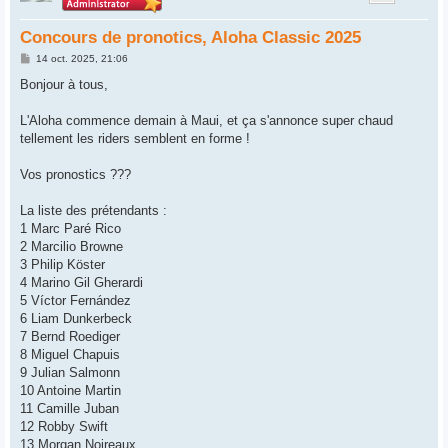
Concours de pronotics, Aloha Classic 2025
M
14 oct. 2025, 21:06
e
s
Bonjour à tous,
s
a
g
L'Aloha commence demain à Maui, et ça s'annonce super chaud
e
tellement les riders semblent en forme !
Vos pronostics ???
La liste des prétendants :
1 Marc Paré Rico
2 Marcilio Browne
3 Philip Köster
4 Marino Gil Gherardi
5 Víctor Fernández
6 Liam Dunkerbeck
7 Bernd Roediger
8 Miguel Chapuis
9 Julian Salmonn
10 Antoine Martin
11 Camille Juban
12 Robby Swift
13 Morgan Noireaux