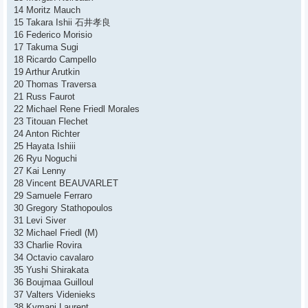
14 Moritz Mauch
15 Takara Ishii 石井孝良
16 Federico Morisio
17 Takuma Sugi
18 Ricardo Campello
19 Arthur Arutkin
20 Thomas Traversa
21 Russ Faurot
22 Michael Rene Friedl Morales
23 Titouan Flechet
24 Anton Richter
25 Hayata Ishiii
26 Ryu Noguchi
27 Kai Lenny
28 Vincent BEAUVARLET
29 Samuele Ferraro
30 Gregory Stathopoulos
31 Levi Siver
32 Michael Friedl (M)
33 Charlie Rovira
34 Octavio cavalaro
35 Yushi Shirakata
36 Boujmaa Guilloul
37 Valters Videnieks
38 Kymani Laurent