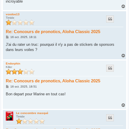
incroyable
H
a
u
voodoo13
Timide
t
Re: Concours de pronotics, Aloha Classic 2025
M
16 oct. 2025, 18:11
e
s
J'ai du rater un truc: pourquoi il n'y a pas de stickers de sponsors
s
dans leurs voiles ?
a
g
H
e
a
u
Endorphin
Killer
t
Re: Concours de pronotics, Aloha Classic 2025
M
16 oct. 2025, 18:51
e
s
Bon depart pour Marine en tout cas!
s
a
g
H
e
a
u
Le concombre masqué
Timide
t