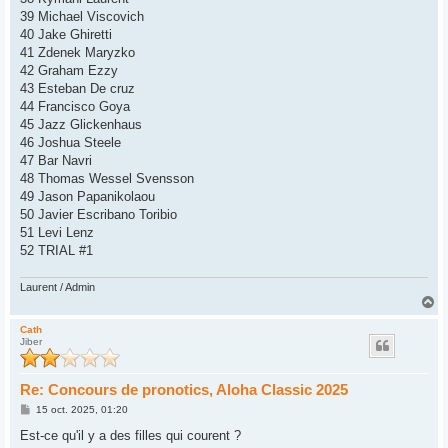
39 Michael Viscovich
40 Jake Ghiretti
41 Zdenek Maryzko
42 Graham Ezzy
43 Esteban De cruz
44 Francisco Goya
45 Jazz Glickenhaus
46 Joshua Steele
47 Bar Navri
48 Thomas Wessel Svensson
49 Jason Papanikolaou
50 Javier Escribano Toribio
51 Levi Lenz
52 TRIAL #1
Laurent / Admin
H
a
u
Cath
Jiber
t
Re: Concours de pronotics, Aloha Classic 2025
M
15 oct. 2025, 01:20
e
s
Est-ce qu'il y a des filles qui courent ?
s