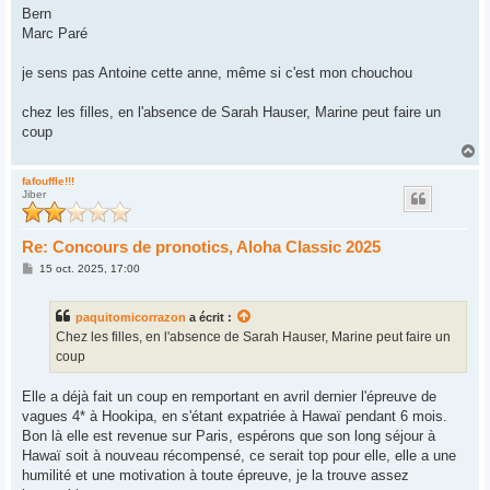
s
Bern
a
g
Marc Paré
e
je sens pas Antoine cette anne, même si c'est mon chouchou
chez les filles, en l'absence de Sarah Hauser, Marine peut faire un
coup
H
a
u
fafouffle!!!
Jiber
t
Re: Concours de pronotics, Aloha Classic 2025
M
15 oct. 2025, 17:00
e
s
s
paquitomicorrazon
a écrit :
a
g
Chez les filles, en l'absence de Sarah Hauser, Marine peut faire un
e
coup
Elle a déjà fait un coup en remportant en avril dernier l'épreuve de
vagues 4* à Hookipa, en s'étant expatriée à Hawaï pendant 6 mois.
Bon là elle est revenue sur Paris, espérons que son long séjour à
Hawaï soit à nouveau récompensé, ce serait top pour elle, elle a une
humilité et une motivation à toute épreuve, je la trouve assez