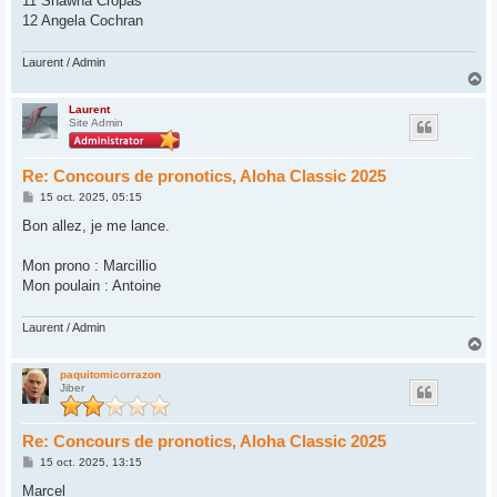
11 Shawna Cropas
12 Angela Cochran
Laurent / Admin
H
a
u
Laurent
Site Admin
t
Re: Concours de pronotics, Aloha Classic 2025
M
15 oct. 2025, 05:15
e
s
Bon allez, je me lance.
s
a
g
Mon prono : Marcillio
e
Mon poulain : Antoine
Laurent / Admin
H
a
u
paquitomicorrazon
Jiber
t
Re: Concours de pronotics, Aloha Classic 2025
M
15 oct. 2025, 13:15
e
s
Marcel