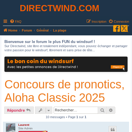
DIRECTWIND.COM
FAQ
Inscription
Connexion
R
Home
Forum
Général
La plage
e
Bienvenue sur le forum le plus FUN du windsurf !
c
Sur Directwind, site libre et totalement indépendant, vous pouvez échanger et partager
votre passion pour le windsurf, librement et sans prise de tête...
h
e
r
c
Concours de pronotics,
h
e
Aloha Classic 2025
r
Rechercher
Recherche
Répondre
10 messages • Page
1
sur
1
Laurent
Site Admin