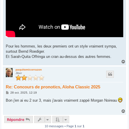
Pour les hommes, les deux premiers ont un style vraiment sympa,
surtout Bernd Roediger.
Et Sarah-Quita Offringa un cran au-dessus des autres femmes.
H
a
u
paquitomicorrazon
Jiber
t
Re: Concours de pronotics, Aloha Classic 2025
M
28 oct. 2025, 12:19
e
s
Bon j'en ai eu 2 sur 3, mais j'avais vraiment zappé Morgan Noireau
s
a
g
H
e
a
Répondre
u
t
10 messages • Page
1
sur
1