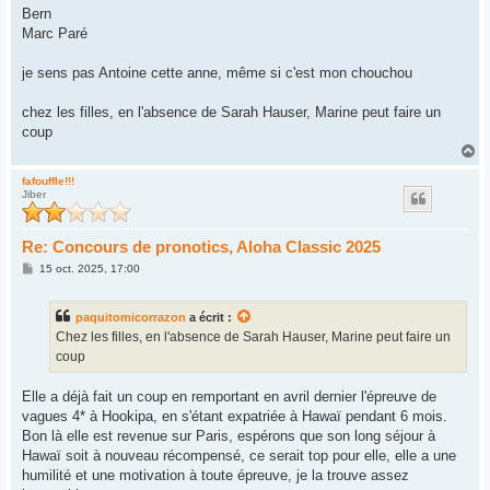
s
Bern
a
g
Marc Paré
e
je sens pas Antoine cette anne, même si c'est mon chouchou
chez les filles, en l'absence de Sarah Hauser, Marine peut faire un
coup
H
a
u
fafouffle!!!
Jiber
t
Re: Concours de pronotics, Aloha Classic 2025
M
15 oct. 2025, 17:00
e
s
s
paquitomicorrazon
a écrit :
a
g
Chez les filles, en l'absence de Sarah Hauser, Marine peut faire un
e
coup
Elle a déjà fait un coup en remportant en avril dernier l'épreuve de
vagues 4* à Hookipa, en s'étant expatriée à Hawaï pendant 6 mois.
Bon là elle est revenue sur Paris, espérons que son long séjour à
Hawaï soit à nouveau récompensé, ce serait top pour elle, elle a une
humilité et une motivation à toute épreuve, je la trouve assez