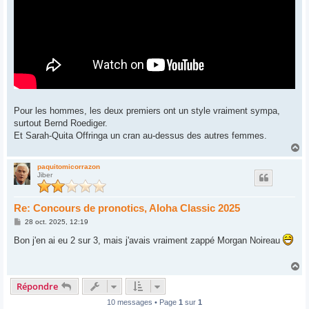
Pour les hommes, les deux premiers ont un style vraiment sympa,
surtout Bernd Roediger.
Et Sarah-Quita Offringa un cran au-dessus des autres femmes.
H
a
u
paquitomicorrazon
Jiber
t
Re: Concours de pronotics, Aloha Classic 2025
M
28 oct. 2025, 12:19
e
s
Bon j'en ai eu 2 sur 3, mais j'avais vraiment zappé Morgan Noireau
s
a
g
H
e
a
Répondre
u
t
10 messages • Page
1
sur
1