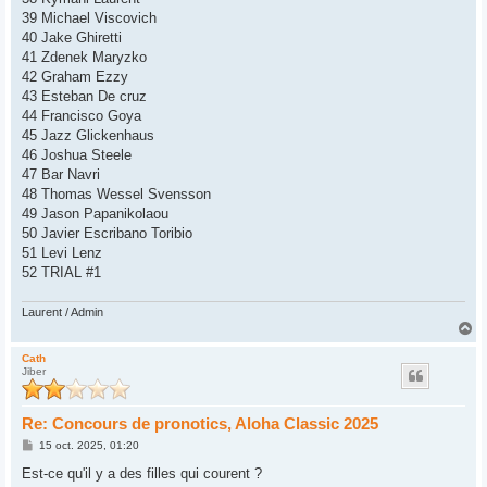
39 Michael Viscovich
40 Jake Ghiretti
41 Zdenek Maryzko
42 Graham Ezzy
43 Esteban De cruz
44 Francisco Goya
45 Jazz Glickenhaus
46 Joshua Steele
47 Bar Navri
48 Thomas Wessel Svensson
49 Jason Papanikolaou
50 Javier Escribano Toribio
51 Levi Lenz
52 TRIAL #1
Laurent / Admin
H
a
u
Cath
Jiber
t
Re: Concours de pronotics, Aloha Classic 2025
M
15 oct. 2025, 01:20
e
s
Est-ce qu'il y a des filles qui courent ?
s