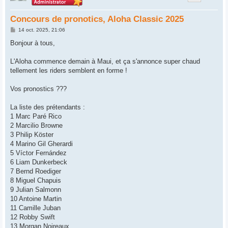
Concours de pronotics, Aloha Classic 2025
M
14 oct. 2025, 21:06
e
s
Bonjour à tous,
s
a
g
L'Aloha commence demain à Maui, et ça s'annonce super chaud
e
tellement les riders semblent en forme !
Vos pronostics ???
La liste des prétendants :
1 Marc Paré Rico
2 Marcilio Browne
3 Philip Köster
4 Marino Gil Gherardi
5 Víctor Fernández
6 Liam Dunkerbeck
7 Bernd Roediger
8 Miguel Chapuis
9 Julian Salmonn
10 Antoine Martin
11 Camille Juban
12 Robby Swift
13 Morgan Noireaux