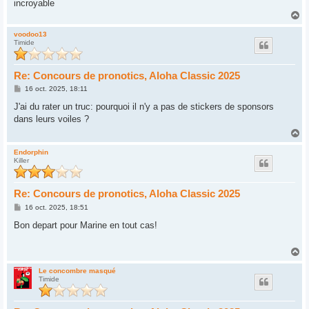
incroyable
H
a
u
voodoo13
Timide
t
Re: Concours de pronotics, Aloha Classic 2025
M
16 oct. 2025, 18:11
e
s
J'ai du rater un truc: pourquoi il n'y a pas de stickers de sponsors
s
dans leurs voiles ?
a
g
H
e
a
u
Endorphin
Killer
t
Re: Concours de pronotics, Aloha Classic 2025
M
16 oct. 2025, 18:51
e
s
Bon depart pour Marine en tout cas!
s
a
g
H
e
a
u
Le concombre masqué
Timide
t