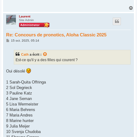
a
g
H
e
a
u
Laurent
Site Admin
t
Re: Concours de pronotics, Aloha Classic 2025
M
15 oct. 2025, 05:14
e
s
s
Cath
a écrit :
a
g
Est-ce qu'il y a des filles qui courent ?
e
Oui désolé
1 Sarah-Quita Offringa
2 Sol Degrieck
3 Pauline Katz
4 Jane Seman
5 Lisa Wermeister
6 Maria Behrens
7 Maria Andres
8 Marine hunter
9 Julia Meijer
10 Svenja Chudoba