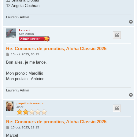
11 Shawna Cropas
12 Angela Cochran
Laurent / Admin
H
a
u
Laurent
Site Admin
t
Re: Concours de pronotics, Aloha Classic 2025
M
15 oct. 2025, 05:15
e
s
Bon allez, je me lance.
s
a
g
Mon prono : Marcillio
e
Mon poulain : Antoine
Laurent / Admin
H
a
u
paquitomicorrazon
Jiber
t
Re: Concours de pronotics, Aloha Classic 2025
M
15 oct. 2025, 13:15
e
s
Marcel