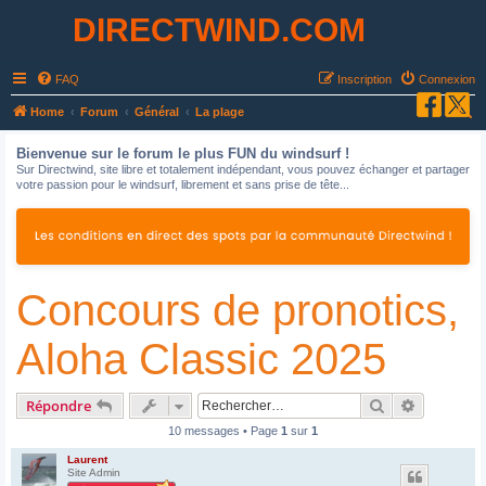
DIRECTWIND.COM
FAQ
Inscription
Connexion
R
Home
Forum
Général
La plage
e
Bienvenue sur le forum le plus FUN du windsurf !
c
Sur Directwind, site libre et totalement indépendant, vous pouvez échanger et partager
votre passion pour le windsurf, librement et sans prise de tête...
h
e
r
c
Concours de pronotics,
h
e
Aloha Classic 2025
r
Rechercher
Recherche
Répondre
10 messages • Page
1
sur
1
Laurent
Site Admin