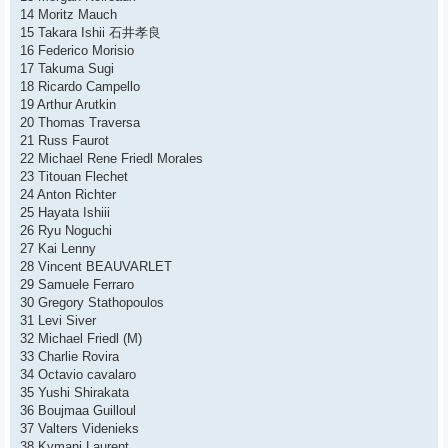
14 Moritz Mauch
15 Takara Ishii 石井孝良
16 Federico Morisio
17 Takuma Sugi
18 Ricardo Campello
19 Arthur Arutkin
20 Thomas Traversa
21 Russ Faurot
22 Michael Rene Friedl Morales
23 Titouan Flechet
24 Anton Richter
25 Hayata Ishiii
26 Ryu Noguchi
27 Kai Lenny
28 Vincent BEAUVARLET
29 Samuele Ferraro
30 Gregory Stathopoulos
31 Levi Siver
32 Michael Friedl (M)
33 Charlie Rovira
34 Octavio cavalaro
35 Yushi Shirakata
36 Boujmaa Guilloul
37 Valters Videnieks
38 Kymani Laurent