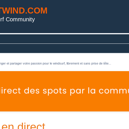
TWIND.COM
rf Community
ger et partager votre passion pour le windsurf, librement et sans prise de tête...
 en direct