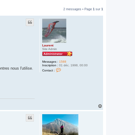
2 messages • Page
1
sur
1
Laurent
Site Admin
Messages :
1588
Inscription :
01 déc. 1998, 00:00
tres nous l'utilise.
C
Contact :
o
n
t
a
c
t
e
r
L
a
H
u
a
r
u
e
t
n
t