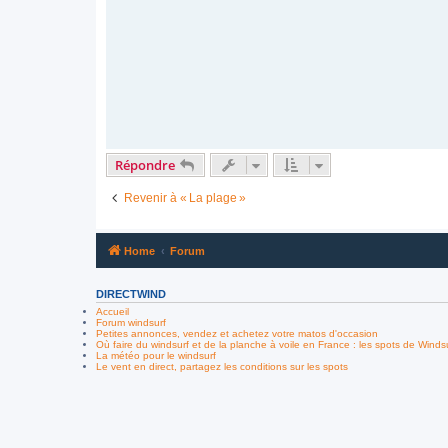
a
g
e
Répondre
Revenir à « La plage »
Home
Forum
DIRECTWIND
Accueil
Forum windsurf
Petites annonces, vendez et achetez votre matos d'occasion
Où faire du windsurf et de la planche à voile en France : les spots de Winds
La météo pour le windsurf
Le vent en direct, partagez les conditions sur les spots