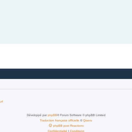
urf
Développé par
phpBB
® Forum Software © phpBB Limited
Traduction française officielle
©
Qiaeru
phpBB post Reactions
Confidentialité
|
Conditions