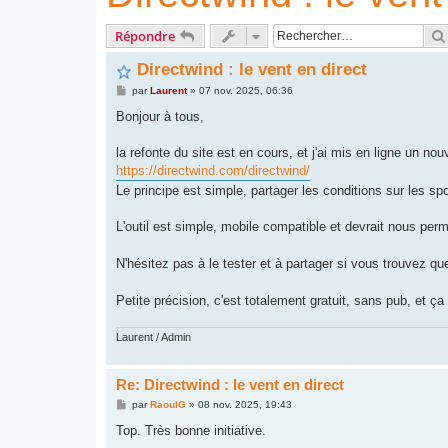
Répondre
Directwind : le vent en direct
M
par
Laurent
»
07 nov. 2025, 06:36
e
s
Bonjour à tous,
s
a
g
la refonte du site est en cours, et j'ai mis en ligne un no
e
https://directwind.com/directwind/
Le principe est simple, partager les conditions sur les sp
L'outil est simple, mobile compatible et devrait nous perme
N'hésitez pas à le tester et à partager si vous trouvez que
Petite précision, c'est totalement gratuit, sans pub, et ça
Laurent / Admin
Re: Directwind : le vent en direct
M
par
RaoulG
»
08 nov. 2025, 19:43
e
s
Top. Très bonne initiative.
s