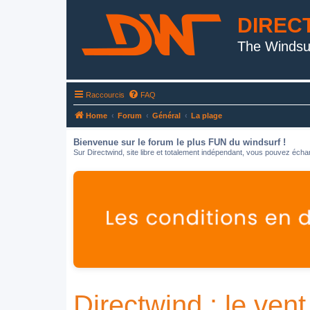
DIREC
The Windsu
Raccourcis
FAQ
Home
Forum
Général
La plage
Bienvenue sur le forum le plus FUN du windsurf !
Sur Directwind, site libre et totalement indépendant, vous pouvez échan
Directwind : le vent