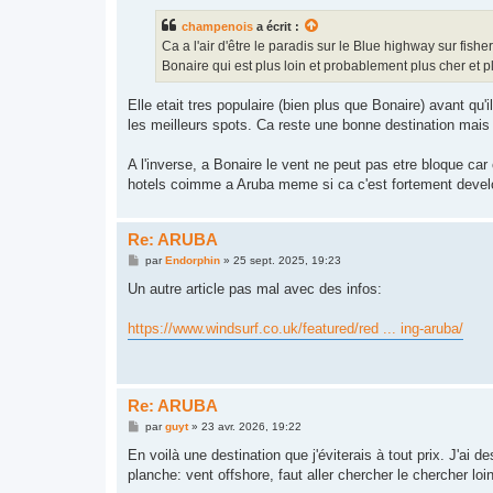
s
s
champenois
a écrit :
a
g
Ca a l'air d'être le paradis sur le Blue highway sur fis
e
Bonaire qui est plus loin et probablement plus cher et 
Elle etait tres populaire (bien plus que Bonaire) avant 
les meilleurs spots. Ca reste une bonne destination mais 
A l'inverse, a Bonaire le vent ne peut pas etre bloque car
hotels coimme a Aruba meme si ca c'est fortement devel
Re: ARUBA
M
par
Endorphin
»
25 sept. 2025, 19:23
e
s
Un autre article pas mal avec des infos:
s
a
g
https://www.windsurf.co.uk/featured/red ... ing-aruba/
e
Re: ARUBA
M
par
guyt
»
23 avr. 2026, 19:22
e
s
En voilà une destination que j'éviterais à tout prix. J'ai d
s
planche: vent offshore, faut aller chercher le chercher lo
a
g