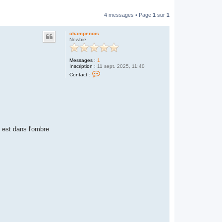
4 messages • Page
1
sur
1
champenois
Newbie
Messages :
1
Inscription :
11 sept. 2025, 11:40
C
Contact :
o
n
t
a
c
t
e
r
c
t est dans l'ombre
h
a
m
p
e
n
o
i
s