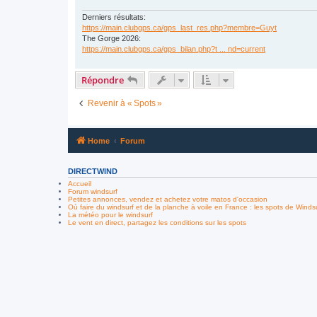
e
Derniers résultats:
https://main.clubgps.ca/gps_last_res.php?membre=Guyt
The Gorge 2026:
https://main.clubgps.ca/gps_bilan.php?t ... nd=current
Répondre
Revenir à « Spots »
Home
Forum
DIRECTWIND
Accueil
Forum windsurf
Petites annonces, vendez et achetez votre matos d'occasion
Où faire du windsurf et de la planche à voile en France : les spots de Winds
La météo pour le windsurf
Le vent en direct, partagez les conditions sur les spots