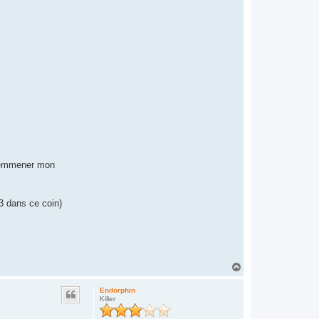
'emmener mon
3 dans ce coin)
H
a
u
Endorphin
t
Killer