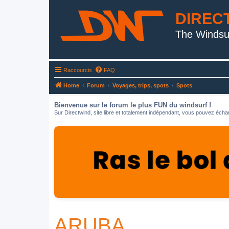
DIREC
The Windsu
Raccourcis
FAQ
Home
Forum
Voyages, trips, spots
Spots
Bienvenue sur le forum le plus FUN du windsurf !
Sur Directwind, site libre et totalement indépendant, vous pouvez échan
ARUBA