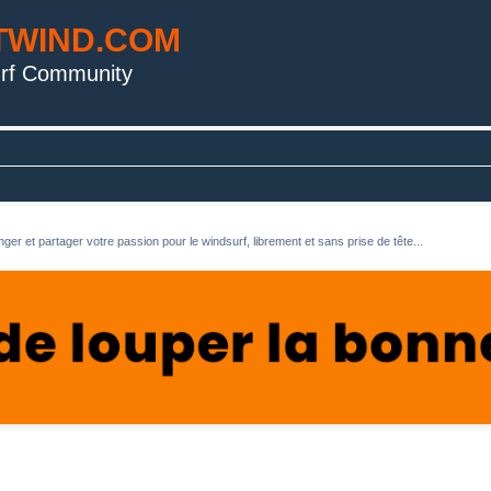
TWIND.COM
rf Community
ger et partager votre passion pour le windsurf, librement et sans prise de tête...