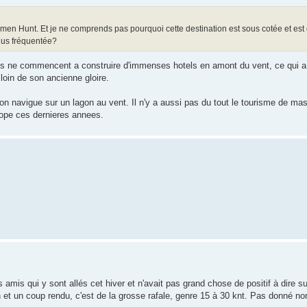
hermen Hunt. Et je ne comprends pas pourquoi cette destination est sous cotée et es
plus fréquentée?
qu'ils ne commencent a construire d'immenses hotels en amont du vent, ce qui 
loin de son ancienne gloire.
 on navigue sur un lagon au vent. Il n'y a aussi pas du tout le tourisme de ma
ope ces dernieres annees.
es amis qui y sont allés cet hiver et n'avait pas grand chose de positif à dire s
in et un coup rendu, c'est de la grosse rafale, genre 15 à 30 knt. Pas donné no