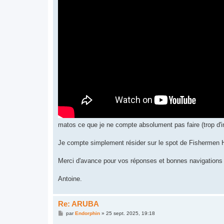
matos ce que je ne compte absolument pas faire (trop d'i
Je compte simplement résider sur le spot de Fishermen Hun
Merci d'avance pour vos réponses et bonnes navigations 
Antoine.
Re: ARUBA
M
par
Endorphin
»
25 sept. 2025, 19:18
e