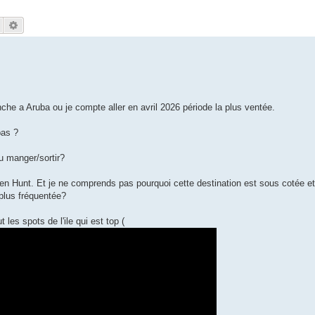
Rechercher
Recherche avancée
nche a Aruba ou je compte aller en avril 2026 période la plus ventée.
bas ?
u manger/sortir?
ermen Hunt. Et je ne comprends pas pourquoi cette destination est sous cotée e
 plus fréquentée?
les spots de l'ile qui est top (