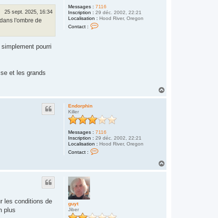
Messages :
7116
25 sept. 2025, 16:34
Inscription :
29 déc. 2002, 22:21
Localisation :
Hood River, Oregon
t dans l'ombre de
C
Contact :
o
n
t
a simplement pourri
a
c
t
e
r
sse et les grands
E
n
d
H
o
a
r
u
p
Endorphin
t
h
Killer
i
n
Messages :
7116
Inscription :
29 déc. 2002, 22:21
Localisation :
Hood River, Oregon
C
Contact :
o
n
H
t
a
a
u
c
t
t
e
r
ur les conditions de
E
guyt
n
n plus
Jiber
d