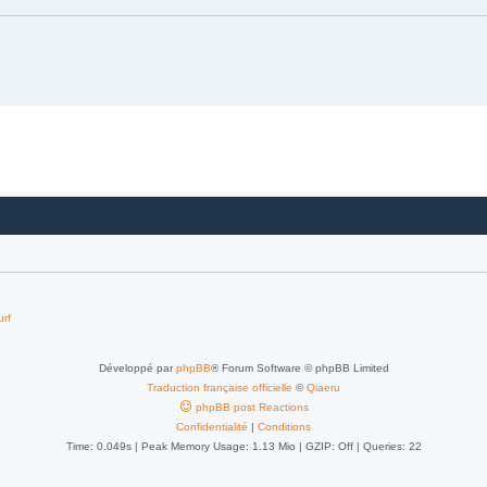
urf
Développé par
phpBB
® Forum Software © phpBB Limited
Traduction française officielle
©
Qiaeru
phpBB post Reactions
Confidentialité
|
Conditions
Time: 0.049s
| Peak Memory Usage: 1.13 Mio | GZIP: Off |
Queries: 22