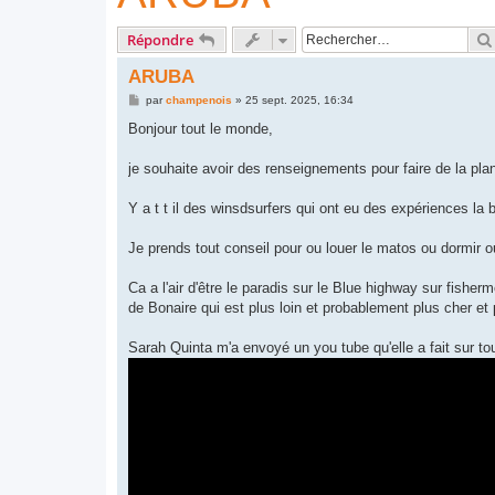
Répondre
ARUBA
M
par
champenois
»
25 sept. 2025, 16:34
e
s
Bonjour tout le monde,
s
a
g
je souhaite avoir des renseignements pour faire de la pla
e
Y a t t il des winsdsurfers qui ont eu des expériences la 
Je prends tout conseil pour ou louer le matos ou dormir o
Ca a l'air d'être le paradis sur le Blue highway sur fish
de Bonaire qui est plus loin et probablement plus cher et
Sarah Quinta m'a envoyé un you tube qu'elle a fait sur tout 