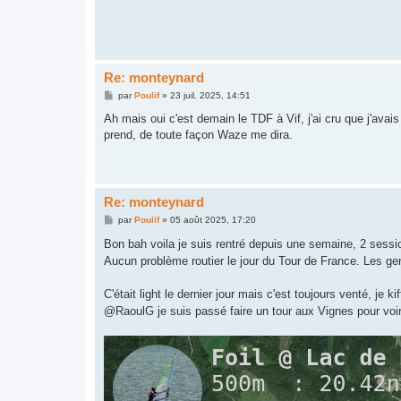
Re: monteynard
M
par
Poulif
»
23 juil. 2025, 14:51
e
s
Ah mais oui c'est demain le TDF à Vif, j'ai cru que j'avai
s
prend, de toute façon Waze me dira.
a
g
e
Re: monteynard
M
par
Poulif
»
05 août 2025, 17:20
e
s
Bon bah voila je suis rentré depuis une semaine, 2 sess
s
Aucun problème routier le jour du Tour de France. Les gen
a
g
e
C'était light le dernier jour mais c'est toujours venté, je
@RaoulG je suis passé faire un tour aux Vignes pour voi