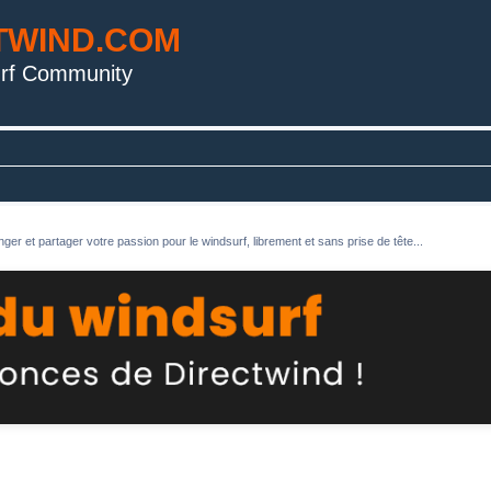
TWIND.COM
rf Community
ger et partager votre passion pour le windsurf, librement et sans prise de tête...