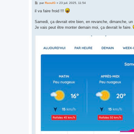
M
par
RaoulG
»
23 juil. 2025, 11:54
e
s
il va faire froid !!!
s
a
g
Samedi, ça devrait etre bien, en revanche, dimanche, un 
e
Je vais peut être monter demain moi, ça devrait le faire.