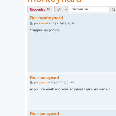
Répondre
Re: monteynard
M
par
RaoulG
»
19 juil. 2025, 13:28
e
s
Sympas les photos.
s
a
g
e
Re: monteynard
M
par
skplso
»
23 juil. 2025, 01:18
e
s
et pour ce week end vous en pensez quoi les mecs ?
s
a
g
e
Re: monteynard