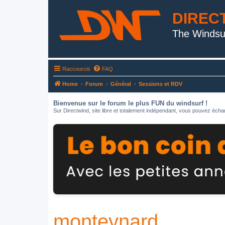
DIREC
The Windsu
Raccourcis
FAQ
Home
Forum
Général
Sessions et RDV
Bienvenue sur le forum le plus FUN du windsurf !
Sur Directwind, site libre et totalement indépendant, vous pouvez échan
monteynard