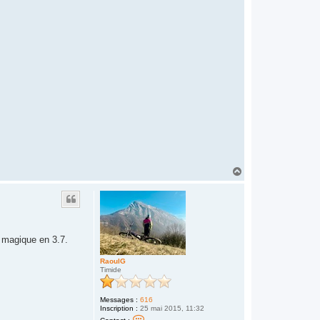
H
a
u
t
e magique en 3.7.
RaoulG
Timide
Messages :
616
Inscription :
25 mai 2015, 11:32
C