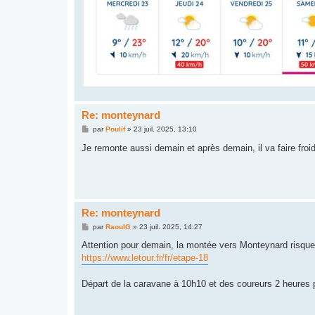
Re: monteynard
M
par
Poulif
»
23 juil. 2025, 13:10
e
s
Je remonte aussi demain et après demain, il va faire froid
s
a
g
e
Re: monteynard
M
par
RaoulG
»
23 juil. 2025, 14:27
e
s
Attention pour demain, la montée vers Monteynard risque d
s
https://www.letour.fr/fr/etape-18
a
g
e
Départ de la caravane à 10h10 et des coureurs 2 heures p