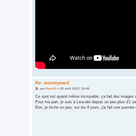
Re: monteynard
M
par
RaoulG
»
05 août 2025, 18:48
e
s
Ce spot est quand même incroyable, ça fait des images d
s
Pour ma part, je suis à Leucate depuis un peu plus d'1 se
a
g
Bon, je triche un peu, sur les 8 jours, j'ai fait une journée 
e