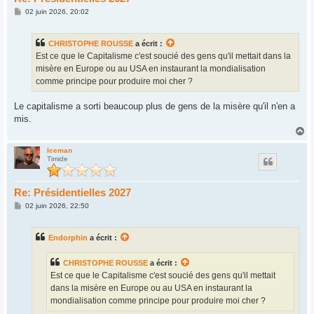
M
02 juin 2026, 20:02
e
s
s
CHRISTOPHE ROUSSE
a écrit :
a
g
Est ce que le Capitalisme c'est soucié des gens qu'il mettait dans la
e
misère en Europe ou au USA en instaurant la mondialisation
comme principe pour produire moi cher ?
Le capitalisme a sorti beaucoup plus de gens de la misère qu'il n'en a
mis.
H
a
u
Iceman
Timide
t
Re: Présidentielles 2027
M
02 juin 2026, 22:50
e
s
s
Endorphin
a écrit :
a
g
e
CHRISTOPHE ROUSSE
a écrit :
Est ce que le Capitalisme c'est soucié des gens qu'il mettait
dans la misère en Europe ou au USA en instaurant la
mondialisation comme principe pour produire moi cher ?