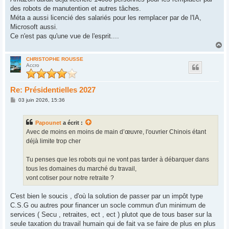
des robots de manutention et autres tâches.
Méta a aussi licencié des salariés pour les remplacer par de l'IA,
Microsoft aussi.
Ce n'est pas qu'une vue de l'esprit....
H
a
u
CHRISTOPHE ROUSSE
Accro
t
Re: Présidentielles 2027
M
03 juin 2026, 15:36
e
s
s
Papounet
a écrit :
a
g
Avec de moins en moins de main d’œuvre, l'ouvrier Chinois étant
e
déjà limite trop cher
Tu penses que les robots qui ne vont pas tarder à débarquer dans
tous les domaines du marché du travail,
vont cotiser pour notre retraite ?
C'est bien le soucis , d'où la solution de passer par un impôt type
C.S.G ou autres pour financer un socle commun d'un minimum de
services ( Secu , retraites, ect , ect ) plutot que de tous baser sur la
seule taxation du travail humain qui de fait va se faire de plus en plus