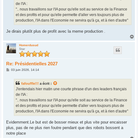
e
de l'IA :
".. nous travaillons sur l'IA pour qu'elle soit au service de la Finance
et des profits et pour qu'elle permette d'aller vers toujours plus de
production, l'IA dans l'Economie ne servira qu'à ça, et à rien d'autre"
Je dirais plutôt plus de profit avec la meme production .
H
a
u
Homerdusud
Star
t
Re: Présidentielles 2027
M
03 juin 2026, 14:14
e
s
s
fafouffle!!!
a écrit :
a
g
J'entendais hier matin une courte phrase d'un des leaders français
e
de l'IA :
".. nous travaillons sur l'IA pour qu'elle soit au service de la Finance
et des profits et pour qu'elle permette d'aller vers toujours plus de
production, l'IA dans l'Economie ne servira qu'à ça, et à rien d'autre"
Evidemment.Le but est de bosser mieux et plus vite pour encaisser
plus, pas de ne plus rien foutre pendant que des robots bossent a
notre place