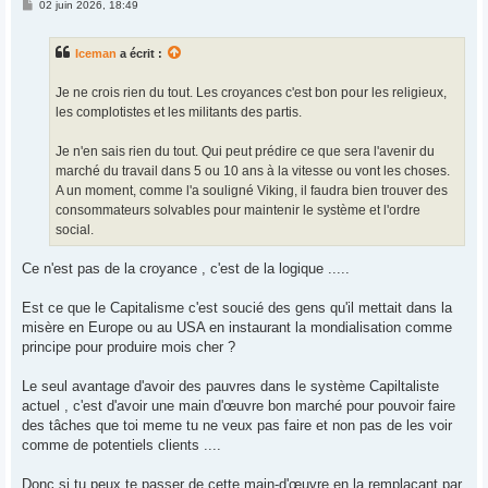
M
02 juin 2026, 18:49
e
s
s
Iceman
a écrit :
a
g
e
Je ne crois rien du tout. Les croyances c'est bon pour les religieux,
les complotistes et les militants des partis.
Je n'en sais rien du tout. Qui peut prédire ce que sera l'avenir du
marché du travail dans 5 ou 10 ans à la vitesse ou vont les choses.
A un moment, comme l'a souligné Viking, il faudra bien trouver des
consommateurs solvables pour maintenir le système et l'ordre
social.
Ce n'est pas de la croyance , c'est de la logique .....
Est ce que le Capitalisme c'est soucié des gens qu'il mettait dans la
misère en Europe ou au USA en instaurant la mondialisation comme
principe pour produire mois cher ?
Le seul avantage d'avoir des pauvres dans le système Capiltaliste
actuel , c'est d'avoir une main d'œuvre bon marché pour pouvoir faire
des tâches que toi meme tu ne veux pas faire et non pas de les voir
comme de potentiels clients ....
Donc si tu peux te passer de cette main-d'œuvre en la remplaçant par