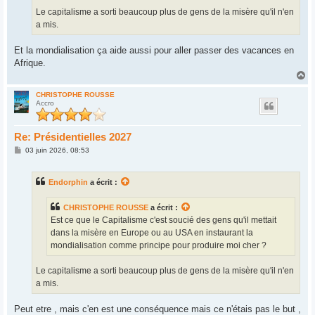
Le capitalisme a sorti beaucoup plus de gens de la misère qu'il n'en
a mis.
Et la mondialisation ça aide aussi pour aller passer des vacances en
Afrique.
H
a
u
CHRISTOPHE ROUSSE
Accro
t
Re: Présidentielles 2027
M
03 juin 2026, 08:53
e
s
s
Endorphin
a écrit :
a
g
e
CHRISTOPHE ROUSSE
a écrit :
Est ce que le Capitalisme c'est soucié des gens qu'il mettait
dans la misère en Europe ou au USA en instaurant la
mondialisation comme principe pour produire moi cher ?
Le capitalisme a sorti beaucoup plus de gens de la misère qu'il n'en
a mis.
Peut etre , mais c'en est une conséquence mais ce n'étais pas le but ,