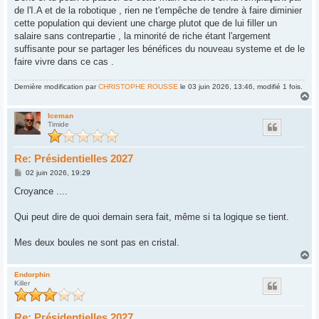
de l'I.A et de la robotique , rien ne t'empêche de tendre à faire diminier
cette population qui devient une charge plutot que de lui filler un
salaire sans contrepartie , la minorité de riche étant l'argement
suffisante pour se partager les bénéfices du nouveau systeme et de le
faire vivre dans ce cas .
Dernière modification par
CHRISTOPHE ROUSSE
le 03 juin 2026, 13:46, modifié 1 fois.
H
a
u
Iceman
Timide
t
Re: Présidentielles 2027
M
02 juin 2026, 19:29
e
s
Croyance ....
s
a
g
Qui peut dire de quoi demain sera fait, même si ta logique se tient.
e
Mes deux boules ne sont pas en cristal.
H
a
u
Endorphin
Killer
t
Re: Présidentielles 2027