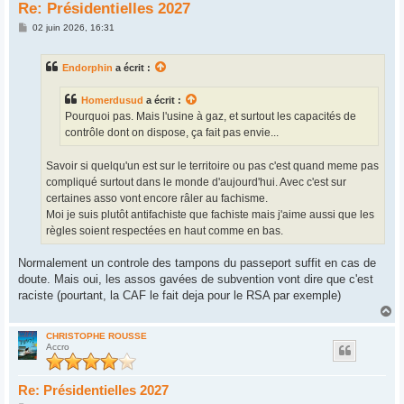
Re: Présidentielles 2027
M
02 juin 2026, 16:31
e
s
s
Endorphin
a écrit :
a
g
e
Homerdusud
a écrit :
Pourquoi pas. Mais l'usine à gaz, et surtout les capacités de
contrôle dont on dispose, ça fait pas envie...
Savoir si quelqu'un est sur le territoire ou pas c'est quand meme pas
compliqué surtout dans le monde d'aujourd'hui. Avec c'est sur
certaines asso vont encore râler au fachisme.
Moi je suis plutôt antifachiste que fachiste mais j'aime aussi que les
règles soient respectées en haut comme en bas.
Normalement un controle des tampons du passeport suffit en cas de
doute. Mais oui, les assos gavées de subvention vont dire que c'est
raciste (pourtant, la CAF le fait deja pour le RSA par exemple)
H
a
u
CHRISTOPHE ROUSSE
Accro
t
Re: Présidentielles 2027