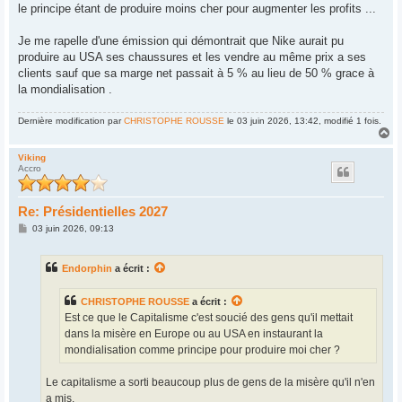
le principe étant de produire moins cher pour augmenter les profits ...
Je me rapelle d'une émission qui démontrait que Nike aurait pu
produire au USA ses chaussures et les vendre au même prix a ses
clients sauf que sa marge net passait à 5 % au lieu de 50 % grace à
la mondialisation .
Dernière modification par
CHRISTOPHE ROUSSE
le 03 juin 2026, 13:42, modifié 1 fois.
H
a
u
Viking
Accro
t
Re: Présidentielles 2027
M
03 juin 2026, 09:13
e
s
s
Endorphin
a écrit :
a
g
e
CHRISTOPHE ROUSSE
a écrit :
Est ce que le Capitalisme c'est soucié des gens qu'il mettait
dans la misère en Europe ou au USA en instaurant la
mondialisation comme principe pour produire moi cher ?
Le capitalisme a sorti beaucoup plus de gens de la misère qu'il n'en
a mis.