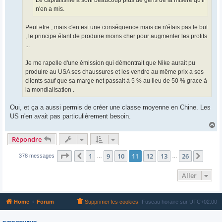
Le capitalisme a sorti beaucoup plus de gens de la misère qu'il
n'en a mis.
Peut etre , mais c'en est une conséquence mais ce n'étais pas le but
, le principe étant de produire moins cher pour augmenter les profits
...
Je me rapelle d'une émission qui démontrait que Nike aurait pu
produire au USA ses chaussures et les vendre au même prix a ses
clients sauf que sa marge net passait à 5 % au lieu de 50 % grace à
la mondialisation .
Oui, et ça a aussi permis de créer une classe moyenne en Chine. Les
US n'en avait pas particulièrement besoin.
H
a
Répondre
u
t
Page
11
sur
26
1
9
10
11
12
13
26
Précédent
Suiva
378 messages
…
…
Aller
Home
Forum
Supprimer les cookies
Fuseau horaire sur
UTC+02:00