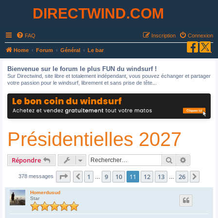
DIRECTWIND.COM
FAQ
Inscription
Connexion
R
Home
Forum
Général
Le bar
e
Bienvenue sur le forum le plus FUN du windsurf !
c
Sur Directwind, site libre et totalement indépendant, vous pouvez échanger et partager
votre passion pour le windsurf, librement et sans prise de tête...
h
e
r
c
Présidentielles 2027
h
e
r
Rechercher
Recherche
Répondre
Page
11
sur
26
1
9
10
11
12
13
26
Précédent
Suiva
378 messages
…
…
Homerdusud
Star