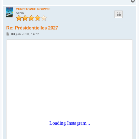
H
a
u
CHRISTOPHE ROUSSE
Accro
t
Re: Présidentielles 2027
M
03 juin 2026, 14:55
e
s
s
a
g
e