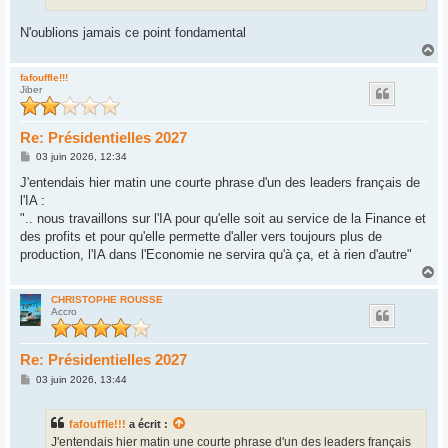
N'oublions jamais ce point fondamental
H
a
u
fafouffle!!!
Jiber
t
Re: Présidentielles 2027
M
03 juin 2026, 12:34
e
s
J'entendais hier matin une courte phrase d'un des leaders français de
s
l'IA :
a
g
".. nous travaillons sur l'IA pour qu'elle soit au service de la Finance et
e
des profits et pour qu'elle permette d'aller vers toujours plus de
production, l'IA dans l'Economie ne servira qu'à ça, et à rien d'autre"
H
a
u
CHRISTOPHE ROUSSE
Accro
t
Re: Présidentielles 2027
M
03 juin 2026, 13:44
e
s
s
fafouffle!!!
a écrit :
a
g
J'entendais hier matin une courte phrase d'un des leaders français