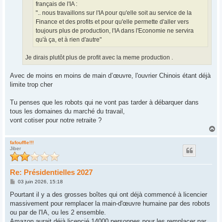
français de l'IA :
".. nous travaillons sur l'IA pour qu'elle soit au service de la
Finance et des profits et pour qu'elle permette d'aller vers
toujours plus de production, l'IA dans l'Economie ne servira
qu'à ça, et à rien d'autre"
Je dirais plutôt plus de profit avec la meme production .
Avec de moins en moins de main d’œuvre, l'ouvrier Chinois étant déjà
limite trop cher
Tu penses que les robots qui ne vont pas tarder à débarquer dans
tous les domaines du marché du travail,
vont cotiser pour notre retraite ?
H
a
u
fafouffle!!!
Jiber
t
Re: Présidentielles 2027
M
03 juin 2026, 15:18
e
s
Pourtant il y a des grosses boîtes qui ont déjà commencé à licencier
s
massivement pour remplacer la main-d'œuvre humaine par des robots
a
g
ou par de l'IA, ou les 2 ensemble.
e
Amazon aurait déjà licencié 14000 personnes pour les remplacer par