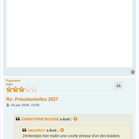
H
a
u
Papounet
Killer
t
Re: Présidentielles 2027
M
03 juin 2026, 15:05
e
s
s
CHRISTOPHE ROUSSE
a écrit :
a
g
e
fafouffle!!!
a écrit :
J'entendais hier matin une courte phrase d'un des leaders