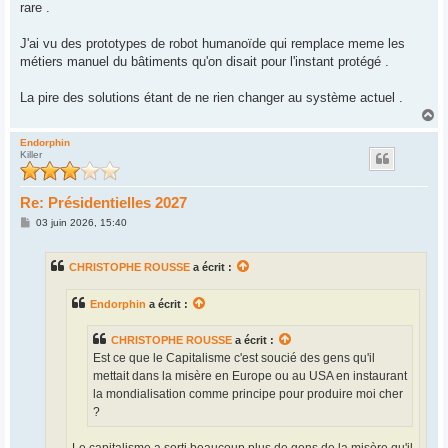
rare .
J'ai vu des prototypes de robot humanoïde qui remplace meme les
métiers manuel du bâtiments qu'on disait pour l'instant protégé .
La pire des solutions étant de ne rien changer au système actuel .
H
a
u
Endorphin
Killer
t
Re: Présidentielles 2027
M
03 juin 2026, 15:40
e
s
s
CHRISTOPHE ROUSSE
a écrit :
a
g
e
Endorphin
a écrit :
CHRISTOPHE ROUSSE
a écrit :
Est ce que le Capitalisme c'est soucié des gens qu'il
mettait dans la misère en Europe ou au USA en instaurant
la mondialisation comme principe pour produire moi cher
?