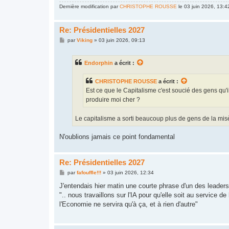
Dernière modification par
CHRISTOPHE ROUSSE
le 03 juin 2026, 13:42
Re: Présidentielles 2027
M
par
Viking
»
03 juin 2026, 09:13
e
s
s
Endorphin
a écrit :
a
g
e
CHRISTOPHE ROUSSE
a écrit :
Est ce que le Capitalisme c'est soucié des gens qu
produire moi cher ?
Le capitalisme a sorti beaucoup plus de gens de la misèr
N'oublions jamais ce point fondamental
Re: Présidentielles 2027
M
par
fafouffle!!!
»
03 juin 2026, 12:34
e
s
J'entendais hier matin une courte phrase d'un des leaders 
s
".. nous travaillons sur l'IA pour qu'elle soit au service d
a
g
l'Economie ne servira qu'à ça, et à rien d'autre"
e