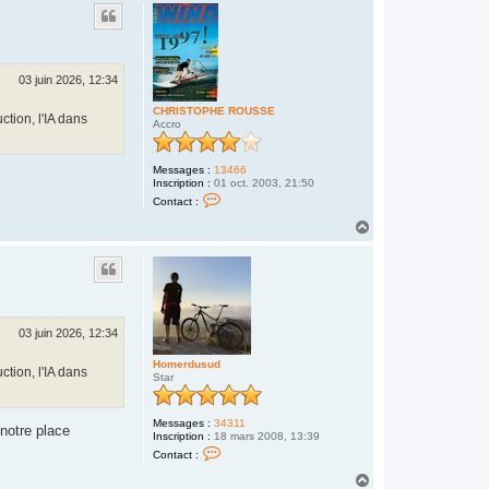
u
c
t
t
e
r
f
a
03 juin 2026, 12:34
f
o
CHRISTOPHE ROUSSE
u
ction, l'IA dans
Accro
f
f
l
e
Messages :
13466
!
Inscription :
01 oct. 2003, 21:50
!
C
Contact :
!
o
n
H
t
a
a
u
c
t
t
e
r
C
H
03 juin 2026, 12:34
R
I
Homerdusud
S
ction, l'IA dans
Star
T
O
P
H
Messages :
34311
notre place
E
Inscription :
18 mars 2008, 13:39
R
C
Contact :
O
o
U
n
H
S
t