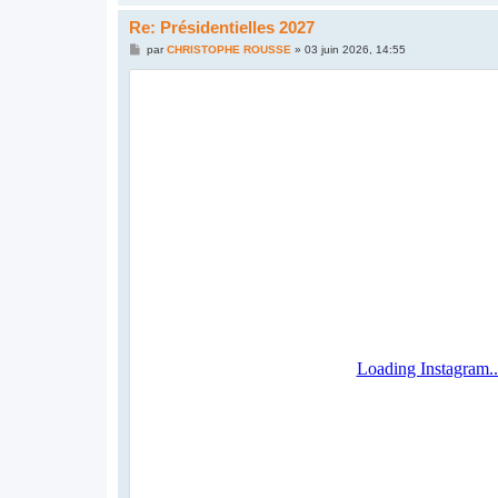
Re: Présidentielles 2027
M
par
CHRISTOPHE ROUSSE
»
03 juin 2026, 14:55
e
s
s
a
g
e