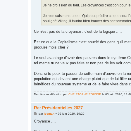
e
Je ne crois rien du tout. Les croyances c'est bon pour les
Je n'en sais rien du tout. Qui peut prédire ce que sera 
souligné Viking, il faudra bien trouver des consommateur
Ce n'est pas de la croyance , c'est de la logique .....
Est ce que le Capitalisme c'est soucié des gens qu'il me
produire mois cher ?
Le seul avantage d'avoir des pauvres dans le système Cap
toi meme tu ne veux pas faire et non pas de les voir comm
Donc si tu peux te passer de cette main-d'œuvre en la remp
population qui devient une charge plutot que de lui filler 
bénéfices du nouveau systeme et de le faire vivre dans c
Dernière modification par
CHRISTOPHE ROUSSE
le 03 juin 2026, 13:46
Re: Présidentielles 2027
M
par
Iceman
»
02 juin 2026, 19:29
e
s
Croyance ....
s
a
g