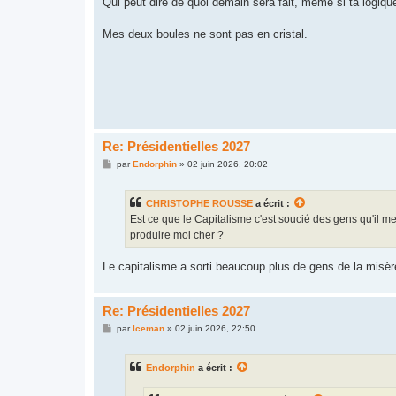
Qui peut dire de quoi demain sera fait, même si ta logique
e
Mes deux boules ne sont pas en cristal.
Re: Présidentielles 2027
M
par
Endorphin
»
02 juin 2026, 20:02
e
s
s
CHRISTOPHE ROUSSE
a écrit :
a
g
Est ce que le Capitalisme c'est soucié des gens qu'il 
e
produire moi cher ?
Le capitalisme a sorti beaucoup plus de gens de la misère
Re: Présidentielles 2027
M
par
Iceman
»
02 juin 2026, 22:50
e
s
s
Endorphin
a écrit :
a
g
e