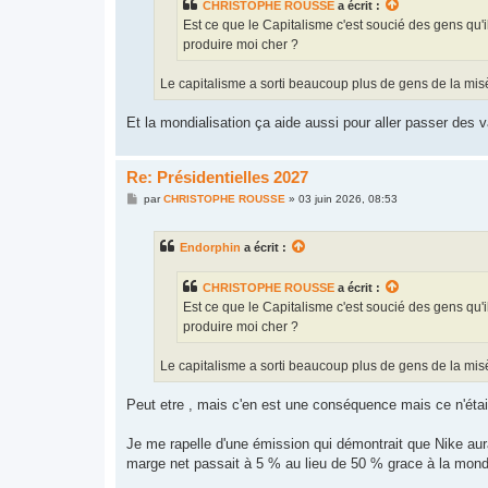
CHRISTOPHE ROUSSE
a écrit :
Est ce que le Capitalisme c'est soucié des gens qu
produire moi cher ?
Le capitalisme a sorti beaucoup plus de gens de la misèr
Et la mondialisation ça aide aussi pour aller passer des 
Re: Présidentielles 2027
M
par
CHRISTOPHE ROUSSE
»
03 juin 2026, 08:53
e
s
s
Endorphin
a écrit :
a
g
e
CHRISTOPHE ROUSSE
a écrit :
Est ce que le Capitalisme c'est soucié des gens qu
produire moi cher ?
Le capitalisme a sorti beaucoup plus de gens de la misèr
Peut etre , mais c'en est une conséquence mais ce n'étais 
Je me rapelle d'une émission qui démontrait que Nike au
marge net passait à 5 % au lieu de 50 % grace à la mondi