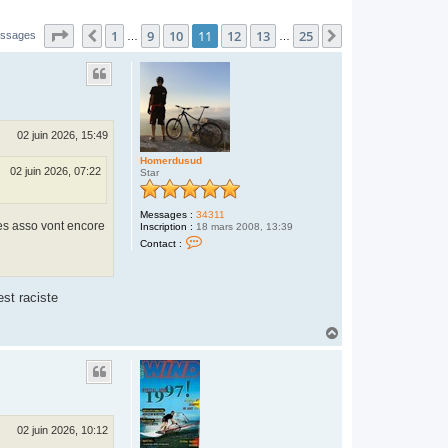
Page
11
sur
25
1
9
10
11
12
13
25
Précédent
Suivant
essages
…
…
02 juin 2026, 15:49
Homerdusud
02 juin 2026, 07:22
Star
Messages :
34311
nes asso vont encore
Inscription :
18 mars 2008, 13:39
C
Contact :
o
n
t
a
st raciste
c
t
e
H
r
a
H
o
u
m
t
e
r
d
u
s
02 juin 2026, 10:12
u