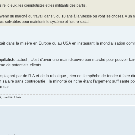
 religieux, les complotistes et les militants des partis.
l'avenir du marché du travail dans 5 ou 10 ans à la vitesse ou vont les choses. A u
s solvables pour maintenir le système et l'ordre social.
ttait dans la misère en Europe ou au USA en instaurant la mondialisation com
iltaliste actuel , c'est d'avoir une main d'œuvre bon marché pour pouvoir fai
e de potentiels clients ....
laçant par de l'I.A et de la robotique , rien ne t'empêche de tendre à faire di
un salaire sans contrepartie , la minorité de riche étant l'argement suffisante p
e cas .
, modifié 1 fois.