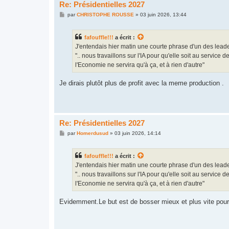
Re: Présidentielles 2027
M
par
CHRISTOPHE ROUSSE
»
03 juin 2026, 13:44
e
s
s
fafouffle!!!
a écrit :
a
g
J'entendais hier matin une courte phrase d'un des leaders
e
".. nous travaillons sur l'IA pour qu'elle soit au service 
l'Economie ne servira qu'à ça, et à rien d'autre"
Je dirais plutôt plus de profit avec la meme production .
Re: Présidentielles 2027
M
par
Homerdusud
»
03 juin 2026, 14:14
e
s
s
fafouffle!!!
a écrit :
a
g
J'entendais hier matin une courte phrase d'un des leaders
e
".. nous travaillons sur l'IA pour qu'elle soit au service 
l'Economie ne servira qu'à ça, et à rien d'autre"
Evidemment.Le but est de bosser mieux et plus vite pour 