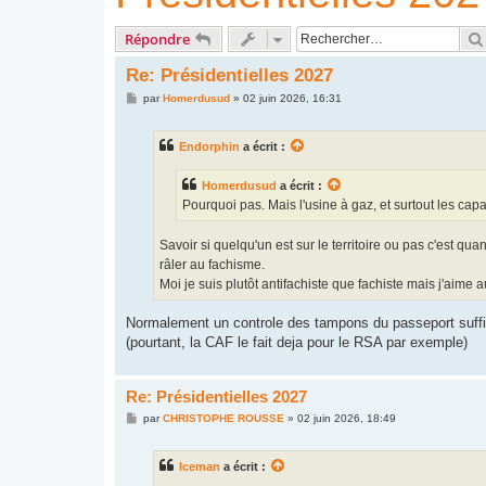
Répondre
Re: Présidentielles 2027
M
par
Homerdusud
»
02 juin 2026, 16:31
e
s
s
Endorphin
a écrit :
a
g
e
Homerdusud
a écrit :
Pourquoi pas. Mais l'usine à gaz, et surtout les capa
Savoir si quelqu'un est sur le territoire ou pas c'est 
râler au fachisme.
Moi je suis plutôt antifachiste que fachiste mais j'aim
Normalement un controle des tampons du passeport suffit
(pourtant, la CAF le fait deja pour le RSA par exemple)
Re: Présidentielles 2027
M
par
CHRISTOPHE ROUSSE
»
02 juin 2026, 18:49
e
s
s
Iceman
a écrit :
a
g