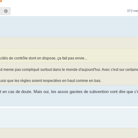
Rechercher
Recherche avancée
373 m
cités de contrôle dont on dispose, ça fait pas envie...
quand meme pas compliqué surtout dans le monde d'aujourd'hui. Avec c'est sur certai
e aussi que les règles soient respectées en haut comme en bas.
 en cas de doute. Mais oui, les assos gavées de subvention vont dire que c'e