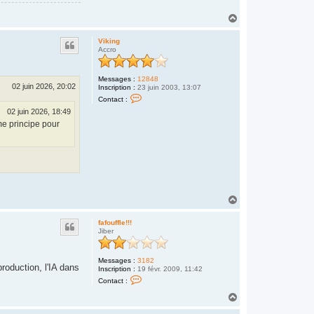
H
R
H
I
a
S
u
T
Viking
O
t
Accro
P
H
E
Messages :
12848
R
02 juin 2026, 20:02
Inscription :
23 juin 2003, 13:07
O
C
U
Contact :
o
S
02 juin 2026, 18:49
n
S
t
E
me principe pour
a
c
t
e
r
V
i
k
i
H
n
a
g
u
fafouffle!!!
t
Jiber
Messages :
3182
production, l'IA dans
Inscription :
19 févr. 2009, 11:42
C
Contact :
o
n
H
t
a
a