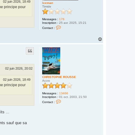
02 juin 2026, 18:49
Iceman
n
me principe pour
Timide
Messages :
176
Inscription :
25 avr. 2025, 15:21
C
Contact :
o
n
t
H
a
a
c
u
t
t
e
r
I
c
e
02 juin 2026, 20:02
m
a
n
CHRISTOPHE ROUSSE
02 juin 2026, 18:49
Accro
me principe pour
Messages :
13466
Inscription :
01 oct. 2003, 21:50
C
Contact :
o
n
t
ts ...
a
c
t
nts sauf que sa
e
r
C