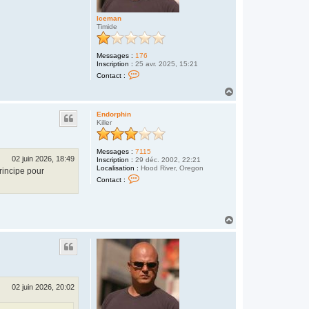
Iceman
Timide
Messages :
176
Inscription :
25 avr. 2025, 15:21
C
Contact :
o
n
H
t
a
a
u
c
Endorphin
t
t
Killer
e
r
I
Messages :
7115
c
02 juin 2026, 18:49
Inscription :
29 déc. 2002, 22:21
e
Localisation :
Hood River, Oregon
rincipe pour
m
C
a
Contact :
o
n
n
t
a
c
H
t
a
e
u
r
t
E
n
d
o
r
02 juin 2026, 20:02
p
h
i