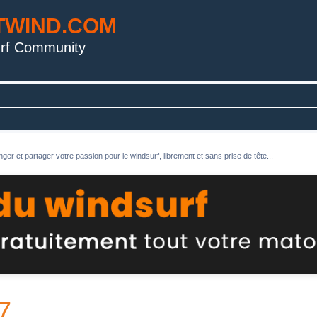
TWIND.COM
rf Community
ger et partager votre passion pour le windsurf, librement et sans prise de tête...
7