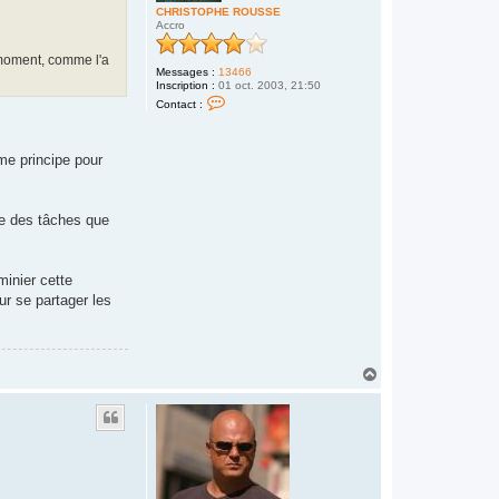
d
CHRISTOPHE ROUSSE
Accro
n moment, comme l'a
Messages :
13466
Inscription :
01 oct. 2003, 21:50
C
Contact :
o
n
t
a
me principe pour
c
t
e
r
C
re des tâches que
H
R
I
S
minier cette
T
O
our se partager les
P
H
E
R
O
H
U
a
S
u
S
E
t