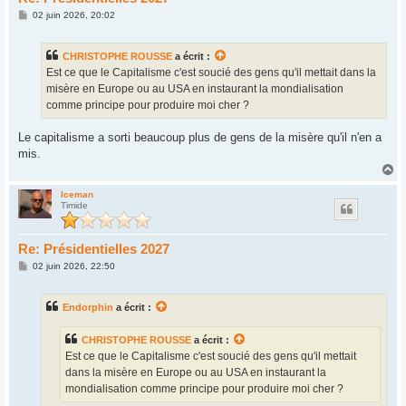
M
02 juin 2026, 20:02
e
s
s
CHRISTOPHE ROUSSE
a écrit :
a
g
Est ce que le Capitalisme c'est soucié des gens qu'il mettait dans la
e
misère en Europe ou au USA en instaurant la mondialisation
comme principe pour produire moi cher ?
Le capitalisme a sorti beaucoup plus de gens de la misère qu'il n'en a
mis.
H
a
u
Iceman
Timide
t
Re: Présidentielles 2027
M
02 juin 2026, 22:50
e
s
s
Endorphin
a écrit :
a
g
e
CHRISTOPHE ROUSSE
a écrit :
Est ce que le Capitalisme c'est soucié des gens qu'il mettait
dans la misère en Europe ou au USA en instaurant la
mondialisation comme principe pour produire moi cher ?