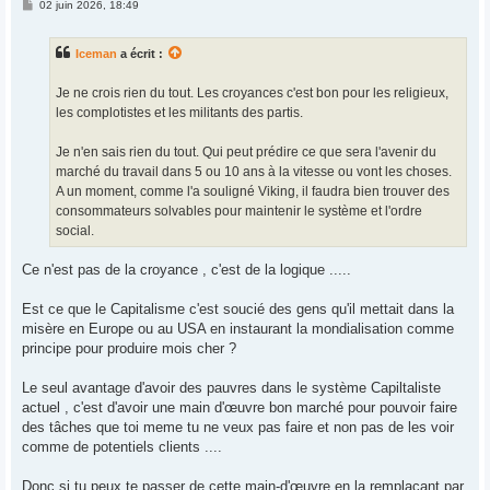
M
02 juin 2026, 18:49
e
s
s
Iceman
a écrit :
a
g
e
Je ne crois rien du tout. Les croyances c'est bon pour les religieux,
les complotistes et les militants des partis.
Je n'en sais rien du tout. Qui peut prédire ce que sera l'avenir du
marché du travail dans 5 ou 10 ans à la vitesse ou vont les choses.
A un moment, comme l'a souligné Viking, il faudra bien trouver des
consommateurs solvables pour maintenir le système et l'ordre
social.
Ce n'est pas de la croyance , c'est de la logique .....
Est ce que le Capitalisme c'est soucié des gens qu'il mettait dans la
misère en Europe ou au USA en instaurant la mondialisation comme
principe pour produire mois cher ?
Le seul avantage d'avoir des pauvres dans le système Capiltaliste
actuel , c'est d'avoir une main d'œuvre bon marché pour pouvoir faire
des tâches que toi meme tu ne veux pas faire et non pas de les voir
comme de potentiels clients ....
Donc si tu peux te passer de cette main-d'œuvre en la remplaçant par