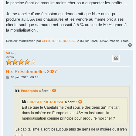
le principe étant de produire moins cher pour augmenter les profits ...
Je me rapelle d'une émission qui démontrait que Nike aurait pu
produire au USA ses chaussures et les vendre au même prix a ses
clients sauf que sa marge net passait à 5 % au lieu de 50 % grace à
la mondialisation .
Dernière modification par
CHRISTOPHE ROUSSE
le 03 juin 2026, 13:42, modifié 1 fois.
H
a
u
Viking
Accro
t
Re: Présidentielles 2027
M
03 juin 2026, 09:13
e
s
s
Endorphin
a écrit :
a
g
e
CHRISTOPHE ROUSSE
a écrit :
Est ce que le Capitalisme c'est soucié des gens qu'il mettait
dans la misère en Europe ou au USA en instaurant la
mondialisation comme principe pour produire moi cher ?
Le capitalisme a sorti beaucoup plus de gens de la misère qu'il n'en
a mis.