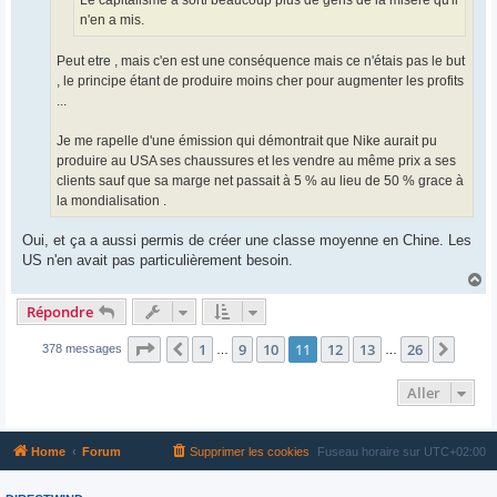
Le capitalisme a sorti beaucoup plus de gens de la misère qu'il
n'en a mis.
Peut etre , mais c'en est une conséquence mais ce n'étais pas le but
, le principe étant de produire moins cher pour augmenter les profits
...
Je me rapelle d'une émission qui démontrait que Nike aurait pu
produire au USA ses chaussures et les vendre au même prix a ses
clients sauf que sa marge net passait à 5 % au lieu de 50 % grace à
la mondialisation .
Oui, et ça a aussi permis de créer une classe moyenne en Chine. Les
US n'en avait pas particulièrement besoin.
H
a
Répondre
u
t
Page
11
sur
26
1
9
10
11
12
13
26
Précédent
Suiva
378 messages
…
…
Aller
Home
Forum
Supprimer les cookies
Fuseau horaire sur
UTC+02:00