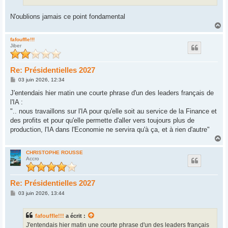
N'oublions jamais ce point fondamental
H
a
u
fafouffle!!!
Jiber
t
Re: Présidentielles 2027
M
03 juin 2026, 12:34
e
s
J'entendais hier matin une courte phrase d'un des leaders français de
s
l'IA :
a
g
".. nous travaillons sur l'IA pour qu'elle soit au service de la Finance et
e
des profits et pour qu'elle permette d'aller vers toujours plus de
production, l'IA dans l'Economie ne servira qu'à ça, et à rien d'autre"
H
a
u
CHRISTOPHE ROUSSE
Accro
t
Re: Présidentielles 2027
M
03 juin 2026, 13:44
e
s
s
fafouffle!!!
a écrit :
a
g
J'entendais hier matin une courte phrase d'un des leaders français