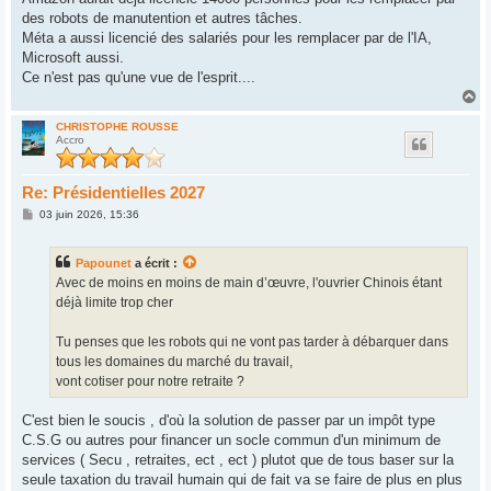
des robots de manutention et autres tâches.
Méta a aussi licencié des salariés pour les remplacer par de l'IA,
Microsoft aussi.
Ce n'est pas qu'une vue de l'esprit....
H
a
u
CHRISTOPHE ROUSSE
Accro
t
Re: Présidentielles 2027
M
03 juin 2026, 15:36
e
s
s
Papounet
a écrit :
a
g
Avec de moins en moins de main d’œuvre, l'ouvrier Chinois étant
e
déjà limite trop cher
Tu penses que les robots qui ne vont pas tarder à débarquer dans
tous les domaines du marché du travail,
vont cotiser pour notre retraite ?
C'est bien le soucis , d'où la solution de passer par un impôt type
C.S.G ou autres pour financer un socle commun d'un minimum de
services ( Secu , retraites, ect , ect ) plutot que de tous baser sur la
seule taxation du travail humain qui de fait va se faire de plus en plus