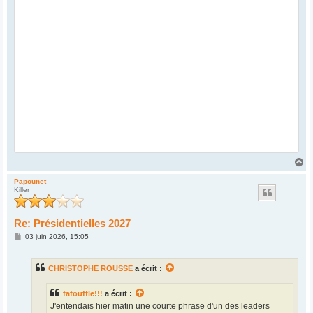
H
a
u
Papounet
Killer
t
Re: Présidentielles 2027
M
03 juin 2026, 15:05
e
s
s
CHRISTOPHE ROUSSE
a écrit :
a
g
e
fafouffle!!!
a écrit :
J'entendais hier matin une courte phrase d'un des leaders