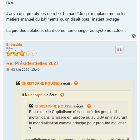
rare .
J'ai vu des prototypes de robot humanoïde qui remplace meme les
métiers manuel du bâtiments qu'on disait pour l'instant protégé .
La pire des solutions étant de ne rien changer au système actuel .
H
a
u
Endorphin
Killer
t
Re: Présidentielles 2027
M
03 juin 2026, 15:40
e
s
s
CHRISTOPHE ROUSSE
a écrit :
a
g
e
Endorphin
a écrit :
CHRISTOPHE ROUSSE
a écrit :
Est ce que le Capitalisme c'est soucié des gens qu'il
mettait dans la misère en Europe ou au USA en instaurant
la mondialisation comme principe pour produire moi cher
?