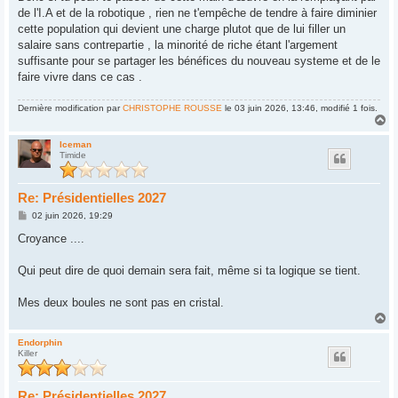
de l'I.A et de la robotique , rien ne t'empêche de tendre à faire diminier
cette population qui devient une charge plutot que de lui filler un
salaire sans contrepartie , la minorité de riche étant l'argement
suffisante pour se partager les bénéfices du nouveau systeme et de le
faire vivre dans ce cas .
Dernière modification par
CHRISTOPHE ROUSSE
le 03 juin 2026, 13:46, modifié 1 fois.
H
a
u
Iceman
Timide
t
Re: Présidentielles 2027
M
02 juin 2026, 19:29
e
s
Croyance ....
s
a
g
Qui peut dire de quoi demain sera fait, même si ta logique se tient.
e
Mes deux boules ne sont pas en cristal.
H
a
u
Endorphin
Killer
t
Re: Présidentielles 2027