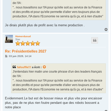
e
de l'IA :
".. nous travaillons sur l'IA pour qu'elle soit au service de la Finance
et des profits et pour qu'elle permette d'aller vers toujours plus de
production, l'IA dans l'Economie ne servira qu'à ça, et à rien d'autre"
Je dirais plutôt plus de profit avec la meme production .
H
a
u
Homerdusud
Star
t
Re: Présidentielles 2027
M
03 juin 2026, 14:14
e
s
s
fafouffle!!!
a écrit :
a
g
J'entendais hier matin une courte phrase d'un des leaders français
e
de l'IA :
".. nous travaillons sur l'IA pour qu'elle soit au service de la Finance
et des profits et pour qu'elle permette d'aller vers toujours plus de
production, l'IA dans l'Economie ne servira qu'à ça, et à rien d'autre"
Evidemment.Le but est de bosser mieux et plus vite pour encaisser
plus, pas de ne plus rien foutre pendant que des robots bossent a
notre place