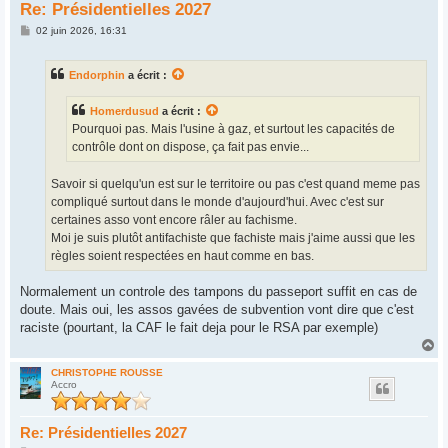
Re: Présidentielles 2027
M
02 juin 2026, 16:31
e
s
s
Endorphin
a écrit :
a
g
e
Homerdusud
a écrit :
Pourquoi pas. Mais l'usine à gaz, et surtout les capacités de
contrôle dont on dispose, ça fait pas envie...
Savoir si quelqu'un est sur le territoire ou pas c'est quand meme pas
compliqué surtout dans le monde d'aujourd'hui. Avec c'est sur
certaines asso vont encore râler au fachisme.
Moi je suis plutôt antifachiste que fachiste mais j'aime aussi que les
règles soient respectées en haut comme en bas.
Normalement un controle des tampons du passeport suffit en cas de
doute. Mais oui, les assos gavées de subvention vont dire que c'est
raciste (pourtant, la CAF le fait deja pour le RSA par exemple)
H
a
u
CHRISTOPHE ROUSSE
Accro
t
Re: Présidentielles 2027