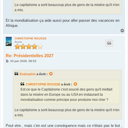
Le capitalisme a sorti beaucoup plus de gens de la misère qu'il n'en
a mis.
Et la mondialisation ça aide aussi pour aller passer des vacances en
Afrique.
H
a
u
CHRISTOPHE ROUSSE
Accro
t
Re: Présidentielles 2027
M
03 juin 2026, 08:53
e
s
s
Endorphin
a écrit :
a
g
e
CHRISTOPHE ROUSSE
a écrit :
Est ce que le Capitalisme c'est soucié des gens qu'il mettait
dans la misère en Europe ou au USA en instaurant la
mondialisation comme principe pour produire moi cher ?
Le capitalisme a sorti beaucoup plus de gens de la misère qu'il n'en
a mis.
Peut etre , mais c'en est une conséquence mais ce n'étais pas le but ,