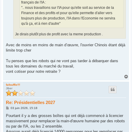
français de l'IA :
".. nous travaillons sur l'IA pour qu'elle soit au service de la
Finance et des profits et pour qu'elle permette d'aller vers
toujours plus de production, l'IA dans l'Economie ne servira
qu'à ça, et à rien d'autre"
Je dirais plutôt plus de profit avec la meme production .
Avec de moins en moins de main d’œuvre, l'ouvrier Chinois étant déjà
limite trop cher
Tu penses que les robots qui ne vont pas tarder à débarquer dans
tous les domaines du marché du travail,
vont cotiser pour notre retraite ?
H
a
u
fafouffle!!!
Jiber
t
Re: Présidentielles 2027
M
03 juin 2026, 15:18
e
s
Pourtant il y a des grosses boîtes qui ont déjà commencé à licencier
s
massivement pour remplacer la main-d'œuvre humaine par des robots
a
g
ou par de l'IA, ou les 2 ensemble.
e
Amazon aurait déjà licencié 14000 personnes pour les remplacer par