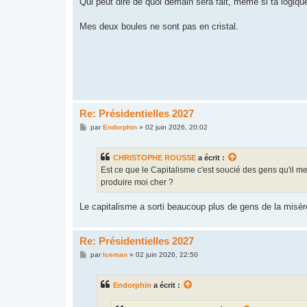
Qui peut dire de quoi demain sera fait, même si ta logique
e
Mes deux boules ne sont pas en cristal.
Re: Présidentielles 2027
M
par
Endorphin
»
02 juin 2026, 20:02
e
s
s
CHRISTOPHE ROUSSE
a écrit :
a
g
Est ce que le Capitalisme c'est soucié des gens qu'il 
e
produire moi cher ?
Le capitalisme a sorti beaucoup plus de gens de la misère
Re: Présidentielles 2027
M
par
Iceman
»
02 juin 2026, 22:50
e
s
s
Endorphin
a écrit :
a
g
e