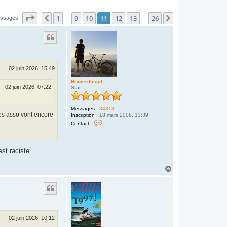
Page
11
sur
26
1
9
10
11
12
13
26
Précédent
Suivant
essages
…
…
02 juin 2026, 15:49
Homerdusud
02 juin 2026, 07:22
Star
Messages :
34313
nes asso vont encore
Inscription :
18 mars 2008, 13:39
C
Contact :
o
n
t
a
st raciste
c
t
e
H
r
a
H
o
u
m
t
e
r
d
u
s
02 juin 2026, 10:12
u