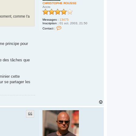
d
CHRISTOPHE ROUSSE
Accro
n moment, comme l'a
Messages :
13475
Inscription :
01 oct. 2003, 21:50
C
Contact :
o
n
t
a
me principe pour
c
t
e
r
C
re des tâches que
H
R
I
S
minier cette
T
O
our se partager les
P
H
E
R
O
H
U
a
S
u
S
E
t