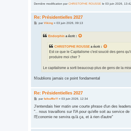
Dernière modification par
CHRISTOPHE ROUSSE
le 03 juin 2026, 13:42
Re: Présidentielles 2027
M
par
Viking
»
03 juin 2026, 09:13
e
s
s
Endorphin
a écrit :
a
g
e
CHRISTOPHE ROUSSE
a écrit :
Est ce que le Capitalisme c'est soucié des gens qu
produire moi cher ?
Le capitalisme a sorti beaucoup plus de gens de la misèr
N'oublions jamais ce point fondamental
Re: Présidentielles 2027
M
par
fafouffle!!!
»
03 juin 2026, 12:34
e
s
J'entendais hier matin une courte phrase d'un des leaders 
s
".. nous travaillons sur l'IA pour qu'elle soit au service d
a
g
l'Economie ne servira qu'à ça, et à rien d'autre"
e