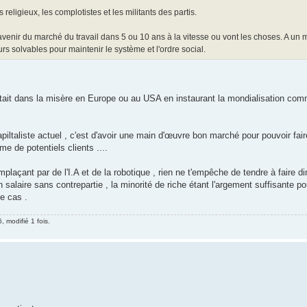
 religieux, les complotistes et les militants des partis.
l'avenir du marché du travail dans 5 ou 10 ans à la vitesse ou vont les choses. A u
s solvables pour maintenir le système et l'ordre social.
ttait dans la misère en Europe ou au USA en instaurant la mondialisation com
iltaliste actuel , c'est d'avoir une main d'œuvre bon marché pour pouvoir fai
e de potentiels clients ....
laçant par de l'I.A et de la robotique , rien ne t'empêche de tendre à faire di
un salaire sans contrepartie , la minorité de riche étant l'argement suffisante p
e cas .
, modifié 1 fois.