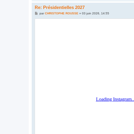
Re: Présidentielles 2027
M
par
CHRISTOPHE ROUSSE
»
03 juin 2026, 14:55
e
s
s
a
g
e