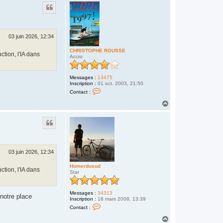
u
c
t
t
e
r
f
a
03 juin 2026, 12:34
f
o
CHRISTOPHE ROUSSE
u
ction, l'IA dans
Accro
f
f
l
e
Messages :
13475
!
Inscription :
01 oct. 2003, 21:50
!
C
Contact :
!
o
n
H
t
a
a
u
c
t
t
e
r
C
H
03 juin 2026, 12:34
R
I
Homerdusud
S
ction, l'IA dans
Star
T
O
P
H
Messages :
34313
notre place
E
Inscription :
18 mars 2008, 13:39
R
C
Contact :
O
o
U
n
H
S
t