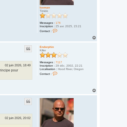
Iceman
Timide
Messages :
176
Inscription :
25 avr. 2025, 15:21
C
Contact :
o
n
H
t
a
a
u
c
Endorphin
t
t
Killer
e
r
I
Messages :
7117
c
02 juin 2026, 18:49
Inscription :
29 déc. 2002, 22:21
e
Localisation :
Hood River, Oregon
rincipe pour
m
C
a
Contact :
o
n
n
t
a
c
H
t
a
e
u
r
t
E
n
d
o
r
02 juin 2026, 20:02
p
h
i