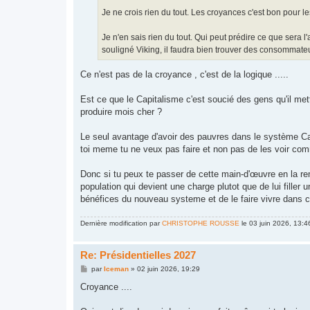
e
Je ne crois rien du tout. Les croyances c'est bon pour les
Je n'en sais rien du tout. Qui peut prédire ce que sera 
souligné Viking, il faudra bien trouver des consommateur
Ce n'est pas de la croyance , c'est de la logique .....
Est ce que le Capitalisme c'est soucié des gens qu'il me
produire mois cher ?
Le seul avantage d'avoir des pauvres dans le système Cap
toi meme tu ne veux pas faire et non pas de les voir comm
Donc si tu peux te passer de cette main-d'œuvre en la remp
population qui devient une charge plutot que de lui filler 
bénéfices du nouveau systeme et de le faire vivre dans c
Dernière modification par
CHRISTOPHE ROUSSE
le 03 juin 2026, 13:46
Re: Présidentielles 2027
M
par
Iceman
»
02 juin 2026, 19:29
e
s
Croyance ....
s
a
g