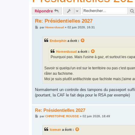
Répondre
Re: Présidentielles 2027
M
par
Homerdusud
»
02 juin 2026, 16:31
e
s
s
Endorphin
a écrit :
a
g
e
Homerdusud
a écrit :
Pourquoi pas. Mais l'usine à gaz, et surtout les capa
Savoir si quelqu'un est sur le territoire ou pas c'est 
râler au fachisme.
Moi je suis plutôt antifachiste que fachiste mais j'aim
Normalement un controle des tampons du passeport suffit
(pourtant, la CAF le fait deja pour le RSA par exemple)
Re: Présidentielles 2027
M
par
CHRISTOPHE ROUSSE
»
02 juin 2026, 18:49
e
s
s
Iceman
a écrit :
a
g