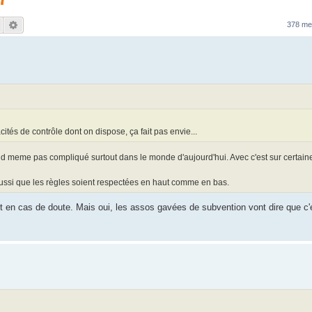
Rechercher
Recherche avancée
378 m
cités de contrôle dont on dispose, ça fait pas envie...
quand meme pas compliqué surtout dans le monde d'aujourd'hui. Avec c'est sur certai
e aussi que les règles soient respectées en haut comme en bas.
 en cas de doute. Mais oui, les assos gavées de subvention vont dire que c'e