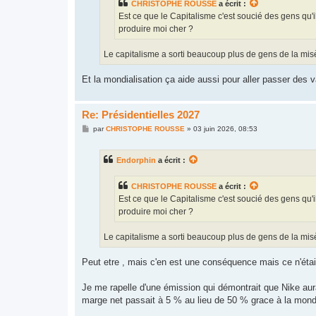
CHRISTOPHE ROUSSE
a écrit :
Est ce que le Capitalisme c'est soucié des gens qu
produire moi cher ?
Le capitalisme a sorti beaucoup plus de gens de la misèr
Et la mondialisation ça aide aussi pour aller passer des 
Re: Présidentielles 2027
M
par
CHRISTOPHE ROUSSE
»
03 juin 2026, 08:53
e
s
s
Endorphin
a écrit :
a
g
e
CHRISTOPHE ROUSSE
a écrit :
Est ce que le Capitalisme c'est soucié des gens qu
produire moi cher ?
Le capitalisme a sorti beaucoup plus de gens de la misèr
Peut etre , mais c'en est une conséquence mais ce n'étais 
Je me rapelle d'une émission qui démontrait que Nike au
marge net passait à 5 % au lieu de 50 % grace à la mondi