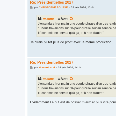
Re: Présidentielles 2027
M
par
CHRISTOPHE ROUSSE
»
03 juin 2026, 13:44
e
s
s
fafouffle!!!
a écrit :
a
g
J'entendais hier matin une courte phrase d'un des leaders
e
".. nous travaillons sur l'IA pour qu'elle soit au service 
l'Economie ne servira qu'à ça, et à rien d'autre"
Je dirais plutôt plus de profit avec la meme production .
Re: Présidentielles 2027
M
par
Homerdusud
»
03 juin 2026, 14:14
e
s
s
fafouffle!!!
a écrit :
a
g
J'entendais hier matin une courte phrase d'un des leaders
e
".. nous travaillons sur l'IA pour qu'elle soit au service 
l'Economie ne servira qu'à ça, et à rien d'autre"
Evidemment.Le but est de bosser mieux et plus vite pour 