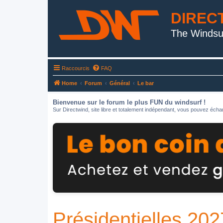
DIREC
The Windsu
Raccourcis
FAQ
Home
Forum
Général
Le bar
Bienvenue sur le forum le plus FUN du windsurf !
Sur Directwind, site libre et totalement indépendant, vous pouvez échan
Présidentielles 202