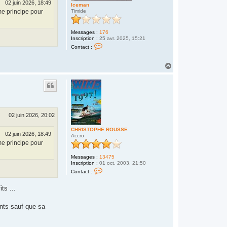
02 juin 2026, 18:49
Iceman
n
me principe pour
Timide
Messages :
176
Inscription :
25 avr. 2025, 15:21
C
Contact :
o
n
t
H
a
a
c
u
t
t
e
r
I
c
e
02 juin 2026, 20:02
m
a
n
CHRISTOPHE ROUSSE
02 juin 2026, 18:49
Accro
me principe pour
Messages :
13475
Inscription :
01 oct. 2003, 21:50
C
Contact :
o
n
t
ts ...
a
c
t
nts sauf que sa
e
r
C