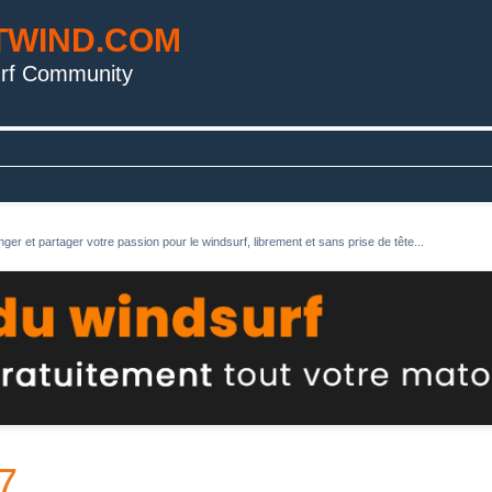
TWIND.COM
rf Community
ger et partager votre passion pour le windsurf, librement et sans prise de tête...
7