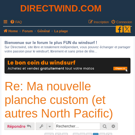
DIRECTWIND.COM
FAQ
Inscription
Connexion
R
Home
Forum
Général
La plage
e
Bienvenue sur le forum le plus FUN du windsurf !
c
Sur Directwind, site libre et totalement indépendant, vous pouvez échanger et partager
votre passion pour le windsurf, librement et sans prise de tête...
h
e
r
c
Re: Ma nouvelle
h
e
planche custom (et
r
autres North Pacific)
Rechercher
Recherche
Répondre