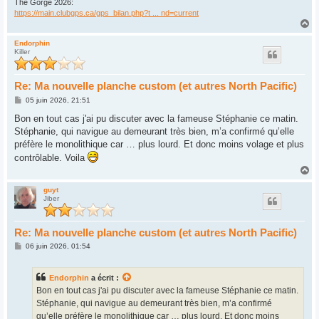
The Gorge 2026:
https://main.clubgps.ca/gps_bilan.php?t ... nd=current
H
a
u
Endorphin
Killer
t
Re: Ma nouvelle planche custom (et autres North Pacific)
M
05 juin 2026, 21:51
e
s
Bon en tout cas j'ai pu discuter avec la fameuse Stéphanie ce matin.
s
Stéphanie, qui navigue au demeurant très bien, m’a confirmé qu’elle
a
g
préfère le monolithique car … plus lourd. Et donc moins volage et plus
e
contrôlable. Voila
H
a
u
guyt
Jiber
t
Re: Ma nouvelle planche custom (et autres North Pacific)
M
06 juin 2026, 01:54
e
s
s
Endorphin
a écrit :
a
g
Bon en tout cas j'ai pu discuter avec la fameuse Stéphanie ce matin.
e
Stéphanie, qui navigue au demeurant très bien, m’a confirmé
qu’elle préfère le monolithique car … plus lourd. Et donc moins