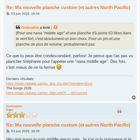
Re: Ma nouvelle planche custom (et autres North Pacific)
M
03 juin 2026, 16:04
e
s
s
Endorphin
a écrit :
a
g
[Pour une nana "middle age" et une planche d'à peine 63 litres dans
e
le vent fort, c'est absolument un bon choix. Pour un pro et une
planche de plus de volume, probablement pas.
Ce que tu peux être condescendant, parfois! Je pense que t'as pas vu
plancher Stéphanie pour l'appeler une "nana middle age". Des fois,
c'est mieux de se la fermer
Derniers résultats:
https://main.clubgps.ca/gps_last_res.php?membre=Guyt
The Gorge 2026:
https://main.clubgps.ca/gps_bilan.php?t ... nd=current
H
a
u
Endorphin
Killer
t
Re: Ma nouvelle planche custom (et autres North Pacific)
M
03 juin 2026, 18:35
e
s
Heu moi aussi je suis middle age tu sais. Je n’ai ni la puissance ni le