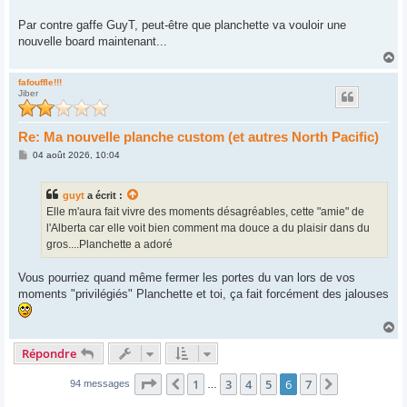
Par contre gaffe GuyT, peut-être que planchette va vouloir une
nouvelle board maintenant...
H
a
u
fafouffle!!!
Jiber
t
Re: Ma nouvelle planche custom (et autres North Pacific)
M
04 août 2026, 10:04
e
s
s
guyt
a écrit :
a
g
Elle m'aura fait vivre des moments désagréables, cette "amie" de
e
l'Alberta car elle voit bien comment ma douce a du plaisir dans du
gros....Planchette a adoré
Vous pourriez quand même fermer les portes du van lors de vos
moments "privilégiés" Planchette et toi, ça fait forcément des jalouses
H
a
Répondre
u
t
Page
6
sur
7
1
3
4
5
6
7
Précédent
Suivant
94 messages
…