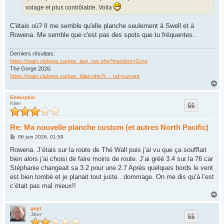
volage et plus contrôlable. Voila
C'étais où? Il me semble qu'elle planche seulement à Swell et à
Rowena. Me semble que c'est pas des spots que tu fréquentes..
Derniers résultats:
https://main.clubgps.ca/gps_last_res.php?membre=Guyt
The Gorge 2026:
https://main.clubgps.ca/gps_bilan.php?t ... nd=current
H
a
u
Endorphin
Killer
t
Re: Ma nouvelle planche custom (et autres North Pacific)
M
06 juin 2026, 01:59
e
s
Rowena. J’étais sur la route de Thé Wall puis j’ai vu que ça soufflait
s
bien alors j’ai choisi de faire moins de route. J’ai gréé 3.4 sur la 76 car
a
g
Stéphanie changeait sa 3.2 pour une 2.7 Après quelques bords le vent
e
est bien tombé et je planait tout juste.. dommage. On me dis qu’à l’est
c’était pas mal mieux!!
H
a
u
guyt
Jiber
t