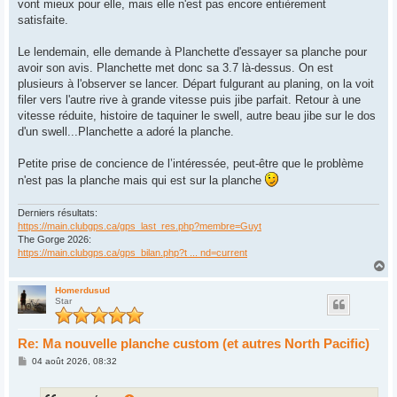
vont mieux pour elle, mais elle n'est pas encore entièrement
satisfaite.
Le lendemain, elle demande à Planchette d'essayer sa planche pour
avoir son avis. Planchette met donc sa 3.7 là-dessus. On est
plusieurs à l'observer se lancer. Départ fulgurant au planing, on la voit
filer vers l'autre rive à grande vitesse puis jibe parfait. Retour à une
vitesse réduite, histoire de taquiner le swell, autre beau jibe sur le dos
d'un swell...Planchette a adoré la planche.
Petite prise de concience de l’intéressée, peut-être que le problème
n'est pas la planche mais qui est sur la planche
Derniers résultats:
https://main.clubgps.ca/gps_last_res.php?membre=Guyt
The Gorge 2026:
https://main.clubgps.ca/gps_bilan.php?t ... nd=current
H
a
u
Homerdusud
Star
t
Re: Ma nouvelle planche custom (et autres North Pacific)
M
04 août 2026, 08:32
e
s
s