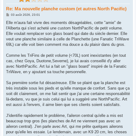
Re: Ma nouvelle planche custom (et autres North Pacific)
M
03 août 2026, 23:01
e
s
Elle m'aura fait vivre des moments désagréables, cette "amie" de
s
l'Alberta qui s'est acheté une custom NorthPacific de petit volume.
a
g
Elle voulait remplacer son glass board qui date du siècle dernier. Elle
e
veut une planche similaire à celle de Planchette (une Fanatic TriWave
69L) car elle voit bien comment ma douce a du plaisir dans du gros.
Comme les TriFins de petit volume (<70L) sont inexistantes (en tout
cas, chez Goya, Duotone,Severne), je lui avais conseillé d'y aller
avec NorthPacific. Art lui a fait un "glass board" inspiré de la Fanatic
TriWave, en y ajoutant sa touche personnelle.
Sa première sortie fut désastreuse. Elle se plaint que la planche est
très instable sous les pieds et qu'elle manque de confort. Sans que ça
soit dit clairement, on me fait sentir que j'ai une certaine responsabilité
là-dedans, vu que je suis celui qui lui a suggéré une NorthPacific. Art
est aussi à l'envers, il aime bien que ses clients soient satisfaits.
J'identifie rapidement le problème, l'aileron central qu'elle a mis est
beaucoup trop gros (les planches de Art ne viennent pas avec un
aileron central). J'en parle avec Art, qui me prête quelques ailerons
pour qu'elle les essaie. Le lendemain, avec un K9 20 cm, les choses