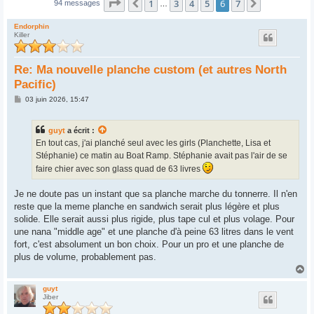
Page
6
sur
7
1
3
4
5
6
7
Précédent
Suivant
94 messages
…
Endorphin
Killer
Re: Ma nouvelle planche custom (et autres North
Pacific)
M
03 juin 2026, 15:47
e
s
s
guyt
a écrit :
a
g
En tout cas, j'ai planché seul avec les girls (Planchette, Lisa et
e
Stéphanie) ce matin au Boat Ramp. Stéphanie avait pas l'air de se
faire chier avec son glass quad de 63 livres
Je ne doute pas un instant que sa planche marche du tonnerre. Il n'en
reste que la meme planche en sandwich serait plus légère et plus
solide. Elle serait aussi plus rigide, plus tape cul et plus volage. Pour
une nana "middle age" et une planche d'à peine 63 litres dans le vent
fort, c'est absolument un bon choix. Pour un pro et une planche de
plus de volume, probablement pas.
H
a
u
guyt
Jiber
t