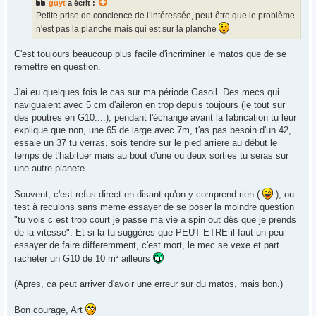
guyt
a écrit :
a
g
Petite prise de concience de l’intéressée, peut-être que le problème
e
n'est pas la planche mais qui est sur la planche
C'est toujours beaucoup plus facile d'incriminer le matos que de se
remettre en question.
J'ai eu quelques fois le cas sur ma période Gasoil. Des mecs qui
naviguaient avec 5 cm d'aileron en trop depuis toujours (le tout sur
des poutres en G10....), pendant l'échange avant la fabrication tu leur
explique que non, une 65 de large avec 7m, t'as pas besoin d'un 42,
essaie un 37 tu verras, sois tendre sur le pied arriere au début le
temps de t'habituer mais au bout d'une ou deux sorties tu seras sur
une autre planete...
Souvent, c'est refus direct en disant qu'on y comprend rien (
), ou
test à reculons sans meme essayer de se poser la moindre question
"tu vois c est trop court je passe ma vie a spin out dès que je prends
de la vitesse". Et si la tu suggères que PEUT ETRE il faut un peu
essayer de faire differemment, c'est mort, le mec se vexe et part
racheter un G10 de 10 m² ailleurs
(Apres, ca peut arriver d'avoir une erreur sur du matos, mais bon.)
Bon courage, Art