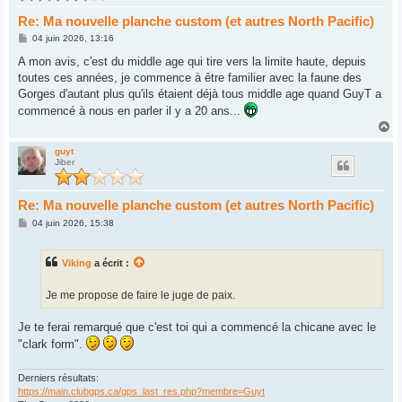
Re: Ma nouvelle planche custom (et autres North Pacific)
M
04 juin 2026, 13:16
e
s
A mon avis, c'est du middle age qui tire vers la limite haute, depuis
s
toutes ces années, je commence à être familier avec la faune des
a
g
Gorges d'autant plus qu'ils étaient déjà tous middle age quand GuyT a
e
commencé à nous en parler il y a 20 ans...
H
a
u
guyt
Jiber
t
Re: Ma nouvelle planche custom (et autres North Pacific)
M
04 juin 2026, 15:38
e
s
s
Viking
a écrit :
a
g
e
Je me propose de faire le juge de paix.
Je te ferai remarqué que c'est toi qui a commencé la chicane avec le
"clark form".
Derniers résultats:
https://main.clubgps.ca/gps_last_res.php?membre=Guyt