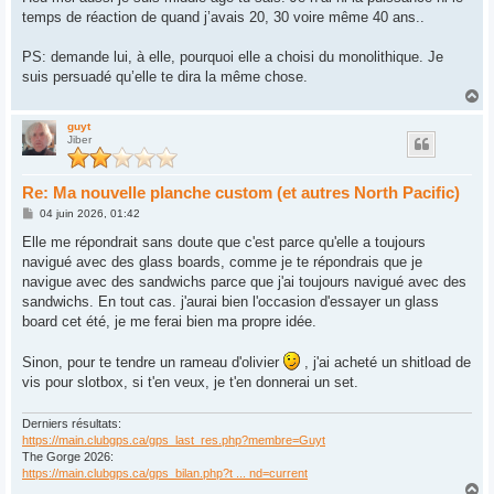
s
temps de réaction de quand j’avais 20, 30 voire même 40 ans..
a
g
e
PS: demande lui, à elle, pourquoi elle a choisi du monolithique. Je
suis persuadé qu’elle te dira la même chose.
H
a
u
guyt
Jiber
t
Re: Ma nouvelle planche custom (et autres North Pacific)
M
04 juin 2026, 01:42
e
s
Elle me répondrait sans doute que c'est parce qu'elle a toujours
s
navigué avec des glass boards, comme je te répondrais que je
a
g
navigue avec des sandwichs parce que j'ai toujours navigué avec des
e
sandwichs. En tout cas. j'aurai bien l'occasion d'essayer un glass
board cet été, je me ferai bien ma propre idée.
Sinon, pour te tendre un rameau d'olivier
, j'ai acheté un shitload de
vis pour slotbox, si t'en veux, je t'en donnerai un set.
Derniers résultats:
https://main.clubgps.ca/gps_last_res.php?membre=Guyt
The Gorge 2026:
https://main.clubgps.ca/gps_bilan.php?t ... nd=current
H