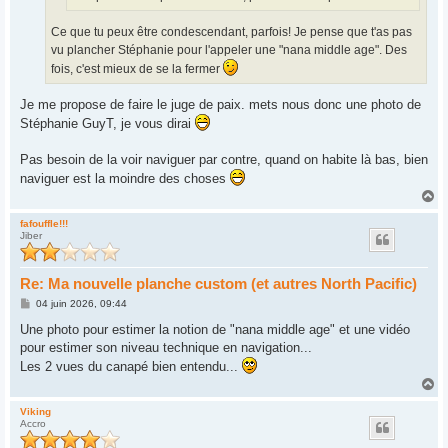
Ce que tu peux être condescendant, parfois! Je pense que t'as pas
vu plancher Stéphanie pour l'appeler une "nana middle age". Des
fois, c'est mieux de se la fermer
Je me propose de faire le juge de paix. mets nous donc une photo de
Stéphanie GuyT, je vous dirai
Pas besoin de la voir naviguer par contre, quand on habite là bas, bien
naviguer est la moindre des choses
H
a
u
fafouffle!!!
Jiber
t
Re: Ma nouvelle planche custom (et autres North Pacific)
M
04 juin 2026, 09:44
e
s
Une photo pour estimer la notion de "nana middle age" et une vidéo
s
pour estimer son niveau technique en navigation...
a
g
Les 2 vues du canapé bien entendu...
e
H
a
u
Viking
Accro
t