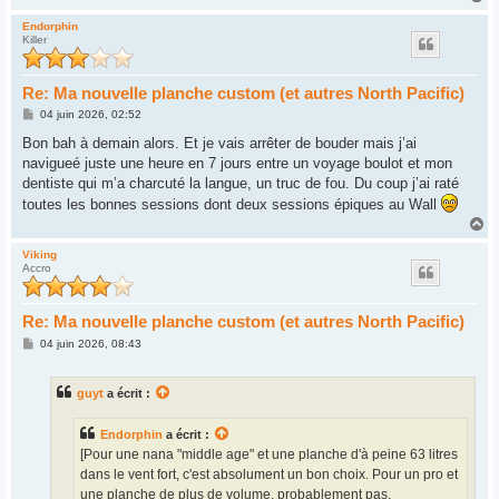
a
u
Endorphin
Killer
t
Re: Ma nouvelle planche custom (et autres North Pacific)
M
04 juin 2026, 02:52
e
s
Bon bah à demain alors. Et je vais arrêter de bouder mais j’ai
s
navigueé juste une heure en 7 jours entre un voyage boulot et mon
a
g
dentiste qui m’a charcuté la langue, un truc de fou. Du coup j’ai raté
e
toutes les bonnes sessions dont deux sessions épiques au Wall
H
a
u
Viking
Accro
t
Re: Ma nouvelle planche custom (et autres North Pacific)
M
04 juin 2026, 08:43
e
s
s
guyt
a écrit :
a
g
e
Endorphin
a écrit :
[Pour une nana "middle age" et une planche d'à peine 63 litres
dans le vent fort, c'est absolument un bon choix. Pour un pro et
une planche de plus de volume, probablement pas.