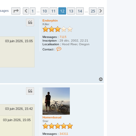
Page
12
sur
25
1
10
11
12
13
14
25
Précédent
Suivant
ssages
…
…
Endorphin
Killer
Messages :
7115
Inscription :
29 déc. 2002, 22:21
03 juin 2026, 15:05
Localisation :
Hood River, Oregon
C
Contact :
o
n
t
a
c
t
e
r
H
E
a
n
u
d
o
t
r
p
h
i
03 juin 2026, 15:42
n
Homerdusud
03 juin 2026, 15:05
Star
Messages :
34311