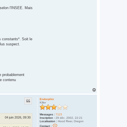
 selon l'INSEE. Mais
.
 constants*. Soit le
plus suspect.
ge probablement
de contenu
H
a
u
Endorphin
t
Killer
Messages :
7115
04 juin 2026, 09:30
Inscription :
29 déc. 2002, 22:21
Localisation :
Hood River, Oregon
C
Contact :