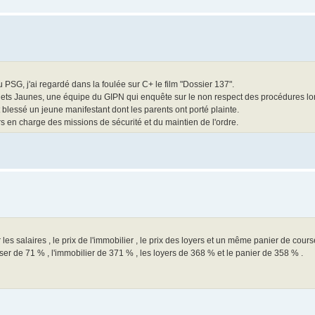
PSG, j'ai regardé dans la foulée sur C+ le film "Dossier 137".
lets Jaunes, une équipe du GIPN qui enquête sur le non respect des procédures lor
blessé un jeune manifestant dont les parents ont porté plainte.
rs en charge des missions de sécurité et du maintien de l'ordre.
les salaires , le prix de l'immobilier , le prix des loyers et un même panier de cour
ser de 71 % , l'immobilier de 371 % , les loyers de 368 % et le panier de 358 % .