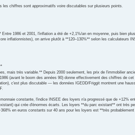
 les chiffres sont approximatifs voire discutables sur plusieurs points.
Entre 1986 et 2001, l'inflation a été de +2,1%/an en moyenne, puis bien plus
ore inflationnistes), on arrive plutôt à **120–130%** selon les calculateurs 
**
s, mais très variable.** Depuis 2000 seulement, les prix de l'immobilier ancie
e 1986 (avant le boom des années 90) donne effectivement des chiffres de cet 
flation), c'est plus discutable — les données IGEDD/Friggit montrent une hauss
F.
 En monnaie constante, l'indice INSEE des loyers n'a progressé que de +12% en
istant) qui crée d'énormes écarts. Les loyers **du parc existant** ont très p
e +368% en euros constants sur 40 ans pour les loyers est **très probablemen