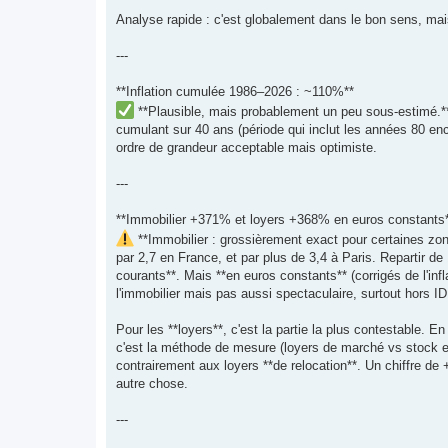
Analyse rapide : c'est globalement dans le bon sens, mais
---
**Inflation cumulée 1986–2026 : ~110%**
**Plausible, mais probablement un peu sous-estimé.** 
cumulant sur 40 ans (période qui inclut les années 80 enc
ordre de grandeur acceptable mais optimiste.
---
**Immobilier +371% et loyers +368% en euros constants
**Immobilier : grossièrement exact pour certaines zone
par 2,7 en France, et par plus de 3,4 à Paris. Repartir d
courants**. Mais **en euros constants** (corrigés de l'in
l'immobilier mais pas aussi spectaculaire, surtout hors ID
Pour les **loyers**, c'est la partie la plus contestable.
c'est la méthode de mesure (loyers de marché vs stock ex
contrairement aux loyers **de relocation**. Un chiffre d
autre chose.
---