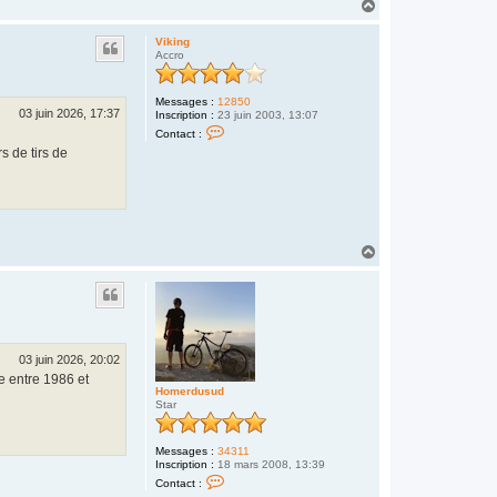
H
r
O
a
V
U
i
u
S
Viking
k
t
S
Accro
i
E
n
g
Messages :
12850
03 juin 2026, 17:37
Inscription :
23 juin 2003, 13:07
C
Contact :
o
s de tirs de
n
t
a
c
t
e
r
V
H
i
a
k
u
i
t
n
g
03 juin 2026, 20:02
se entre 1986 et
Homerdusud
Star
Messages :
34311
Inscription :
18 mars 2008, 13:39
C
Contact :
o