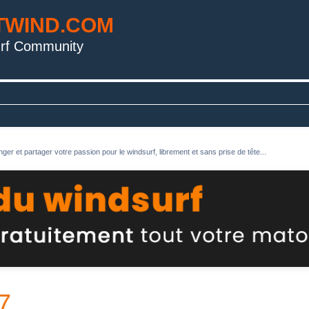
TWIND.COM
rf Community
ger et partager votre passion pour le windsurf, librement et sans prise de tête...
7