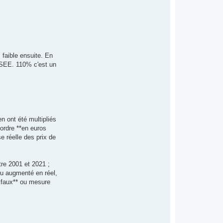
n
t
a
c
t
e
r
H
o
 faible ensuite. En
m
e
INSEE. 110% c'est un
r
d
u
s
u
d
n ont été multipliés
ordre **en euros
e réelle des prix de
tre 2001 et 2021 ;
eu augmenté en réel,
t faux** ou mesure