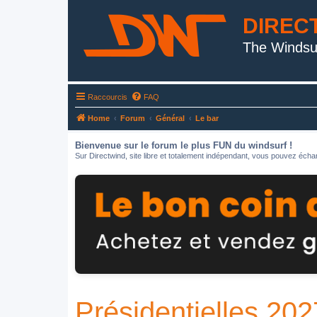
DIREC
The Windsu
Raccourcis
FAQ
Home
Forum
Général
Le bar
Bienvenue sur le forum le plus FUN du windsurf !
Sur Directwind, site libre et totalement indépendant, vous pouvez échan
Présidentielles 202