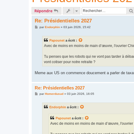
Répondre
Re: Présidentielles 2027
M
par
Endorphin
»
03 juin 2026, 15:42
e
s
s
Papounet
a écrit :
a
g
Avec de moins en moins de main d’œuvre, l'ouvrier Chino
e
Tu penses que les robots qui ne vont pas tarder à déba
vont cotiser pour notre retraite ?
Meme aux US on commence doucement a parler de taxation
Re: Présidentielles 2027
M
par
Homerdusud
»
03 juin 2026, 16:05
e
s
s
Endorphin
a écrit :
a
g
e
Papounet
a écrit :
Avec de moins en moins de main d’œuvre, l'ouvrier C