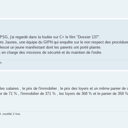
SG, j'ai regardé dans la foulée sur C+ le film "Dossier 137".
ts Jaunes, une équipe du GIPN qui enquête sur le non respect des procédures
essé un jeune manifestant dont les parents ont porté plainte.
s en charge des missions de sécurité et du maintien de l'ordre.
s.
es salaires , le prix de l'immobilier , le prix des loyers et un même panier de
r de 71 % , l'immobilier de 371 % , les loyers de 368 % et le panier de 358 %
, modifié 2 fois.