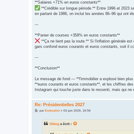
**Salaires +71% en euros constants**
**Crédible sur longue période.** Entre 1996 et 2023 
en partant de 1986, on inclut les années 86–96 qui ont é
---
**Panier de courses +358% en euros constants**
**Ça ne tient pas la route.** Si l'inflation générale 
gars confond euros courants et euros constants, soit il 
---
**Conclusion**
Le message de fond — **l'immobilier a explosé bien plus
**euros courants et euros constants**, et les chiffres de
Instagram qui touche juste dans le ressenti, mais qui ne 
Re: Présidentielles 2027
M
par
Endorphin
»
04 juin 2026, 16:56
e
s
s
Viking
a écrit :
a
g
e