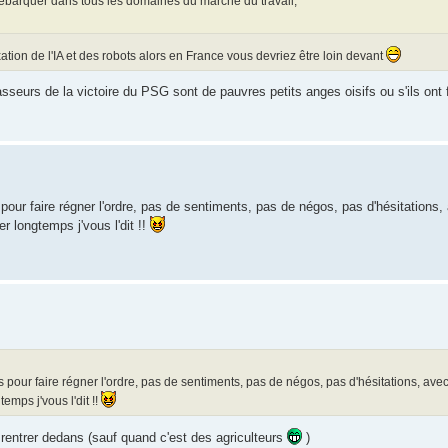
débarquer dans tous les domaines du marché du travail,
n de l'IA et des robots alors en France vous devriez être loin devant
 casseurs de la victoire du PSG sont de pauvres petits anges oisifs ou s'ils ont 
pour faire régner l'ordre, pas de sentiments, pas de négos, pas d'hésitations, 
r longtemps j'vous l'dit !!
 pour faire régner l'ordre, pas de sentiments, pas de négos, pas d'hésitations, ave
emps j'vous l'dit !!
rentrer dedans (sauf quand c'est des agriculteurs
)