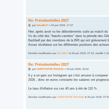
Re: Présidentielles 2027
M
par
fafouffle!!!
»
03 juin 2026, 17:37
e
s
Hier, après avoir vu les débordements suite au match du P
s
Vu du côté des "bœufs-carottes" dans la période des Gile
a
g
flashball par des membres de la BRI qui ont grièvement bl
e
Assez révélateur sur les différentes positions des acteur
Dernière modification par
fafouffle!!!
le 04 juin 2026, 07:18, modifié 1 foi
Re: Présidentielles 2027
M
par
CHRISTOPHE ROUSSE
»
03 juin 2026, 20:02
e
s
Il y a un gars sur Instagram qui c'est amuser à comparer l
s
2026 , donc en euros constants les salaires ont progresse
a
g
e
Le taux d'inflation sur ces 40 ans à été de 110 % .
Dernière modification par
CHRISTOPHE ROUSSE
le 04 juin 2026, 07:59