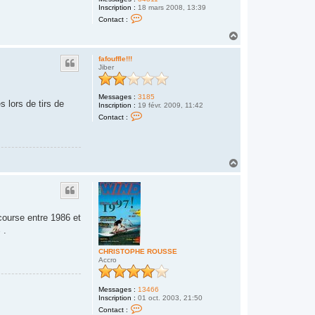
!
Inscription :
18 mars 2008, 13:39
!
C
Contact :
!
o
n
H
t
a
a
u
c
fafouffle!!!
t
t
Jiber
e
r
H
Messages :
3185
o
 lors de tirs de
Inscription :
19 févr. 2009, 11:42
m
C
e
Contact :
o
r
n
d
t
u
a
s
c
u
H
t
d
a
e
r
u
f
t
a
f
o
 course entre 1986 et
u
 .
f
f
l
CHRISTOPHE ROUSSE
e
Accro
!
!
!
Messages :
13466
Inscription :
01 oct. 2003, 21:50
C
Contact :
o