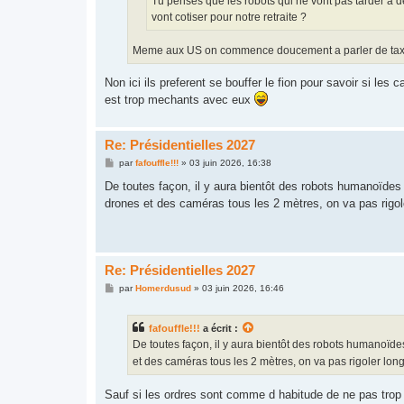
Tu penses que les robots qui ne vont pas tarder à 
vont cotiser pour notre retraite ?
Meme aux US on commence doucement a parler de taxatio
Non ici ils preferent se bouffer le fion pour savoir si les
est trop mechants avec eux
Re: Présidentielles 2027
M
par
fafouffle!!!
»
03 juin 2026, 16:38
e
s
De toutes façon, il y aura bientôt des robots humanoïdes 
s
drones et des caméras tous les 2 mètres, on va pas rigole
a
g
e
Re: Présidentielles 2027
M
par
Homerdusud
»
03 juin 2026, 16:46
e
s
s
fafouffle!!!
a écrit :
a
g
De toutes façon, il y aura bientôt des robots humanoïdes
e
et des caméras tous les 2 mètres, on va pas rigoler longt
Sauf si les ordres sont comme d habitude de ne pas trop 