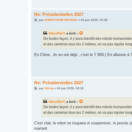
Re: Présidentielles 2027
M
par
CHRISTOPHE ROUSSE
»
03 juin 2026, 20:08
e
s
s
fafouffle!!!
a écrit :
a
g
De toutes façon, il y aura bientôt des robots humanoïdes
e
et des caméras tous les 2 mètres, on va pas rigoler longt
En Chine , ils en ont déjà , c'est le T 800 ( En allusion à
Re: Présidentielles 2027
M
par
Viking
»
04 juin 2026, 09:30
e
s
s
fafouffle!!!
a écrit :
a
g
De toutes façon, il y aura bientôt des robots humanoïdes
e
et des caméras tous les 2 mètres, on va pas rigoler longt
C'est clair, le robot ne risquera ni suspension, ni procès
marrant