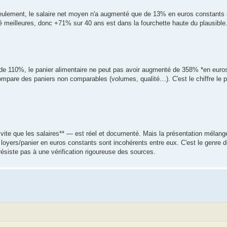
seulement, le salaire net moyen n'a augmenté que de 13% en euros constants
té meilleures, donc +71% sur 40 ans est dans la fourchette haute du plausible
est de 110%, le panier alimentaire ne peut pas avoir augmenté de 358% *en euros
compare des paniers non comparables (volumes, qualité…). C'est le chiffre le 
 vite que les salaires** — est réel et documenté. Mais la présentation mélan
s loyers/panier en euros constants sont incohérents entre eux. C'est le genre 
résiste pas à une vérification rigoureuse des sources.