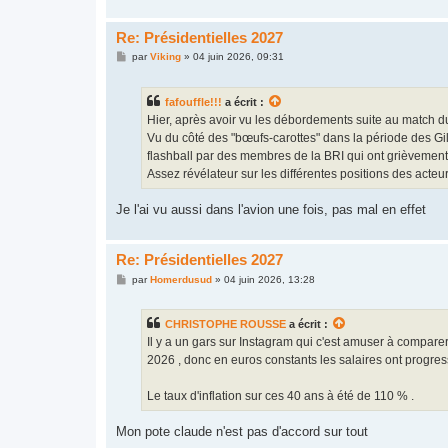
Re: Présidentielles 2027
M
par
Viking
»
04 juin 2026, 09:31
e
s
s
fafouffle!!!
a écrit :
a
g
Hier, après avoir vu les débordements suite au match du 
e
Vu du côté des "bœufs-carottes" dans la période des Gi
flashball par des membres de la BRI qui ont grièvement 
Assez révélateur sur les différentes positions des acteu
Je l'ai vu aussi dans l'avion une fois, pas mal en effet
Re: Présidentielles 2027
M
par
Homerdusud
»
04 juin 2026, 13:28
e
s
s
CHRISTOPHE ROUSSE
a écrit :
a
g
Il y a un gars sur Instagram qui c'est amuser à comparer 
e
2026 , donc en euros constants les salaires ont progres
Le taux d'inflation sur ces 40 ans à été de 110 % .
Mon pote claude n'est pas d'accord sur tout