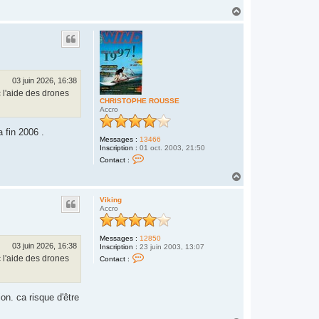
n
H
t
a
a
u
c
t
t
e
r
C
H
03 juin 2026, 16:38
R
c l'aide des drones
I
CHRISTOPHE ROUSSE
S
Accro
T
O
P
a fin 2006 .
H
Messages :
13466
E
Inscription :
01 oct. 2003, 21:50
R
C
Contact :
O
o
U
n
H
S
t
a
S
a
u
E
c
Viking
t
t
Accro
e
r
C
Messages :
12850
H
03 juin 2026, 16:38
Inscription :
23 juin 2003, 13:07
R
C
c l'aide des drones
I
Contact :
o
S
n
T
t
O
a
P
on. ca risque d'être
c
H
t
E
e
R