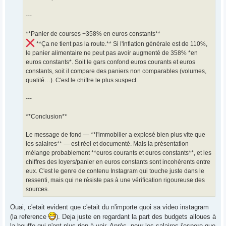
---
**Panier de courses +358% en euros constants**
**Ça ne tient pas la route.** Si l'inflation générale est de 110%,
le panier alimentaire ne peut pas avoir augmenté de 358% *en
euros constants*. Soit le gars confond euros courants et euros
constants, soit il compare des paniers non comparables (volumes,
qualité…). C'est le chiffre le plus suspect.
---
**Conclusion**
Le message de fond — **l'immobilier a explosé bien plus vite que
les salaires** — est réel et documenté. Mais la présentation
mélange probablement **euros courants et euros constants**, et les
chiffres des loyers/panier en euros constants sont incohérents entre
eux. C'est le genre de contenu Instagram qui touche juste dans le
ressenti, mais qui ne résiste pas à une vérification rigoureuse des
sources.
Ouai, c'etait evident que c'etait du n'importe quoi sa video instagram
(la reference
). Deja juste en regardant la part des budgets alloues à
la bouffe qui n'ont plus rien à voir. Après, pour les salaires j'espere que