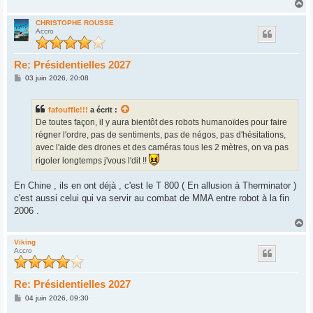
H
a
u
CHRISTOPHE ROUSSE
Accro
t
Re: Présidentielles 2027
M
03 juin 2026, 20:08
e
s
s
fafouffle!!!
a écrit :
a
g
De toutes façon, il y aura bientôt des robots humanoïdes pour faire
e
régner l'ordre, pas de sentiments, pas de négos, pas d'hésitations,
avec l'aide des drones et des caméras tous les 2 mètres, on va pas
rigoler longtemps j'vous l'dit !!
En Chine , ils en ont déjà , c'est le T 800 ( En allusion à Therminator )
c'est aussi celui qui va servir au combat de MMA entre robot à la fin
2006 .
H
a
u
Viking
Accro
t
Re: Présidentielles 2027
M
04 juin 2026, 09:30
e