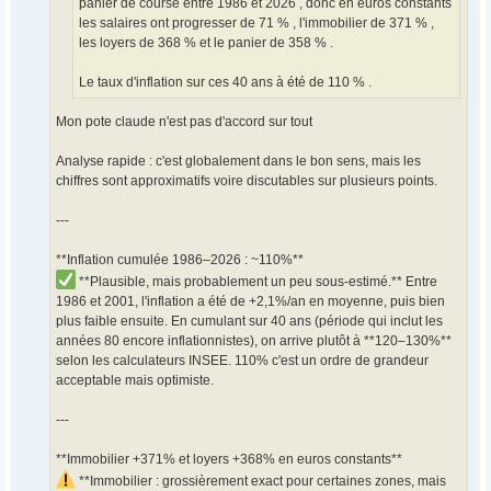
panier de course entre 1986 et 2026 , donc en euros constants
les salaires ont progresser de 71 % , l'immobilier de 371 % ,
les loyers de 368 % et le panier de 358 % .
Le taux d'inflation sur ces 40 ans à été de 110 % .
Mon pote claude n'est pas d'accord sur tout
Analyse rapide : c'est globalement dans le bon sens, mais les
chiffres sont approximatifs voire discutables sur plusieurs points.
---
**Inflation cumulée 1986–2026 : ~110%**
**Plausible, mais probablement un peu sous-estimé.** Entre
1986 et 2001, l'inflation a été de +2,1%/an en moyenne, puis bien
plus faible ensuite. En cumulant sur 40 ans (période qui inclut les
années 80 encore inflationnistes), on arrive plutôt à **120–130%**
selon les calculateurs INSEE. 110% c'est un ordre de grandeur
acceptable mais optimiste.
---
**Immobilier +371% et loyers +368% en euros constants**
**Immobilier : grossièrement exact pour certaines zones, mais