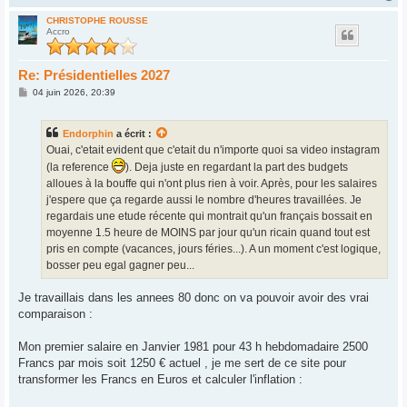
a
u
CHRISTOPHE ROUSSE
Accro
t
Re: Présidentielles 2027
M
04 juin 2026, 20:39
e
s
s
Endorphin
a écrit :
a
g
Ouai, c'etait evident que c'etait du n'importe quoi sa video instagram
e
(la reference
). Deja juste en regardant la part des budgets
alloues à la bouffe qui n'ont plus rien à voir. Après, pour les salaires
j'espere que ça regarde aussi le nombre d'heures travaillées. Je
regardais une etude récente qui montrait qu'un français bossait en
moyenne 1.5 heure de MOINS par jour qu'un ricain quand tout est
pris en compte (vacances, jours féries...). A un moment c'est logique,
bosser peu egal gagner peu...
Je travaillais dans les annees 80 donc on va pouvoir avoir des vrai
comparaison :
Mon premier salaire en Janvier 1981 pour 43 h hebdomadaire 2500
Francs par mois soit 1250 € actuel , je me sert de ce site pour
transformer les Francs en Euros et calculer l'inflation :