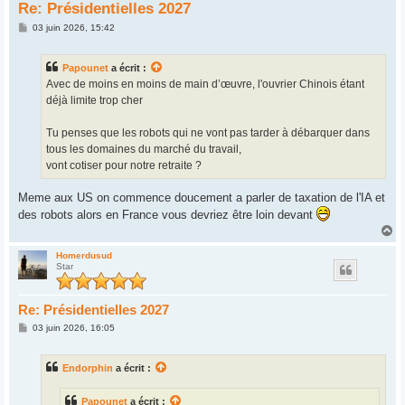
Re: Présidentielles 2027
M
03 juin 2026, 15:42
e
s
s
Papounet
a écrit :
a
g
Avec de moins en moins de main d’œuvre, l'ouvrier Chinois étant
e
déjà limite trop cher
Tu penses que les robots qui ne vont pas tarder à débarquer dans
tous les domaines du marché du travail,
vont cotiser pour notre retraite ?
Meme aux US on commence doucement a parler de taxation de l'IA et
des robots alors en France vous devriez être loin devant
H
a
u
Homerdusud
Star
t
Re: Présidentielles 2027
M
03 juin 2026, 16:05
e
s
s
Endorphin
a écrit :
a
g
e
Papounet
a écrit :