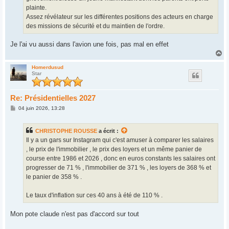
plainte.
Assez révélateur sur les différentes positions des acteurs en charge
des missions de sécurité et du maintien de l'ordre.
Je l'ai vu aussi dans l'avion une fois, pas mal en effet
H
a
u
Homerdusud
Star
t
Re: Présidentielles 2027
M
04 juin 2026, 13:28
e
s
s
CHRISTOPHE ROUSSE
a écrit :
a
g
Il y a un gars sur Instagram qui c'est amuser à comparer les salaires
e
, le prix de l'immobilier , le prix des loyers et un même panier de
course entre 1986 et 2026 , donc en euros constants les salaires ont
progresser de 71 % , l'immobilier de 371 % , les loyers de 368 % et
le panier de 358 % .
Le taux d'inflation sur ces 40 ans à été de 110 % .
Mon pote claude n'est pas d'accord sur tout