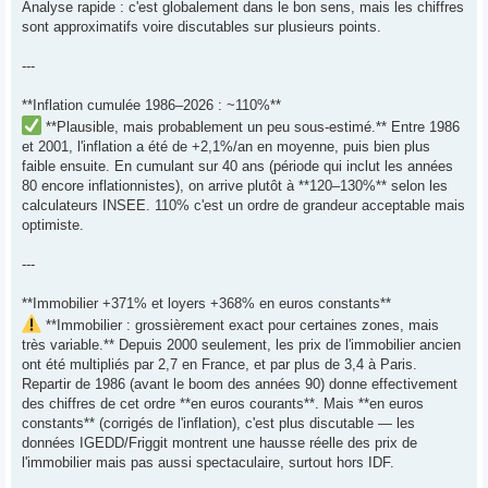
Analyse rapide : c'est globalement dans le bon sens, mais les chiffres
sont approximatifs voire discutables sur plusieurs points.
---
**Inflation cumulée 1986–2026 : ~110%**
**Plausible, mais probablement un peu sous-estimé.** Entre 1986
et 2001, l'inflation a été de +2,1%/an en moyenne, puis bien plus
faible ensuite. En cumulant sur 40 ans (période qui inclut les années
80 encore inflationnistes), on arrive plutôt à **120–130%** selon les
calculateurs INSEE. 110% c'est un ordre de grandeur acceptable mais
optimiste.
---
**Immobilier +371% et loyers +368% en euros constants**
**Immobilier : grossièrement exact pour certaines zones, mais
très variable.** Depuis 2000 seulement, les prix de l'immobilier ancien
ont été multipliés par 2,7 en France, et par plus de 3,4 à Paris.
Repartir de 1986 (avant le boom des années 90) donne effectivement
des chiffres de cet ordre **en euros courants**. Mais **en euros
constants** (corrigés de l'inflation), c'est plus discutable — les
données IGEDD/Friggit montrent une hausse réelle des prix de
l'immobilier mais pas aussi spectaculaire, surtout hors IDF.