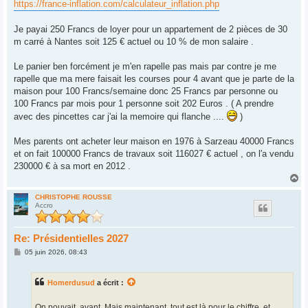
https://france-inflation.com/calculateur_inflation.php
Je payai 250 Francs de loyer pour un appartement de 2 pièces de 30
m carré à Nantes soit 125 € actuel ou 10 % de mon salaire .
Le panier ben forcément je m'en rapelle pas mais par contre je me
rapelle que ma mere faisait les courses pour 4 avant que je parte de la
maison pour 100 Francs/semaine donc 25 Francs par personne ou
100 Francs par mois pour 1 personne soit 202 Euros . ( A prendre
avec des pincettes car j'ai la memoire qui flanche ....
)
Mes parents ont acheter leur maison en 1976 à Sarzeau 40000 Francs
et on fait 100000 Francs de travaux soit 116027 € actuel , on l'a vendu
230000 € à sa mort en 2012 .
H
a
u
CHRISTOPHE ROUSSE
Accro
t
Re: Présidentielles 2027
M
05 juin 2026, 08:43
e
s
s
Homerdusud
a écrit :
a
g
e
On pouvait, avant. Mais maintenant, tout est là pour le chiffre, et