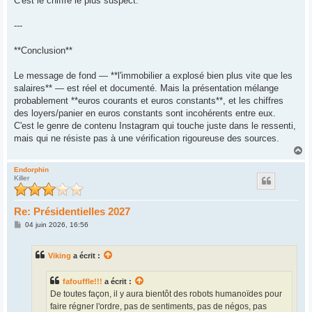
C'est le chiffre le plus suspect.
---
**Conclusion**
Le message de fond — **l'immobilier a explosé bien plus vite que les
salaires** — est réel et documenté. Mais la présentation mélange
probablement **euros courants et euros constants**, et les chiffres
des loyers/panier en euros constants sont incohérents entre eux.
C'est le genre de contenu Instagram qui touche juste dans le ressenti,
mais qui ne résiste pas à une vérification rigoureuse des sources.
H
a
u
Endorphin
Killer
t
Re: Présidentielles 2027
M
04 juin 2026, 16:56
e
s
s
Viking
a écrit :
a
g
e
fafouffle!!!
a écrit :
De toutes façon, il y aura bientôt des robots humanoïdes pour
faire régner l'ordre, pas de sentiments, pas de négos, pas