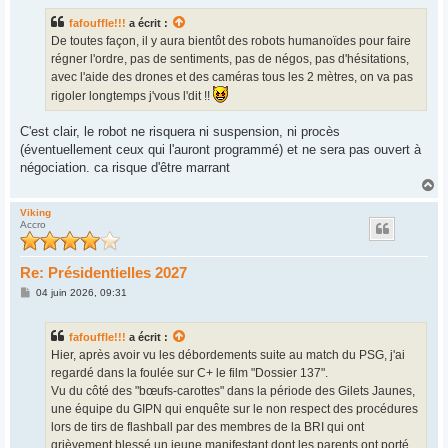
s
s
fafouffle!!!
a écrit :
a
g
De toutes façon, il y aura bientôt des robots humanoïdes pour faire
e
régner l'ordre, pas de sentiments, pas de négos, pas d'hésitations,
avec l'aide des drones et des caméras tous les 2 mètres, on va pas
rigoler longtemps j'vous l'dit !!
C'est clair, le robot ne risquera ni suspension, ni procès
(éventuellement ceux qui l'auront programmé) et ne sera pas ouvert à
négociation. ca risque d'être marrant
H
a
u
Viking
Accro
t
Re: Présidentielles 2027
M
04 juin 2026, 09:31
e
s
s
fafouffle!!!
a écrit :
a
g
Hier, après avoir vu les débordements suite au match du PSG, j'ai
e
regardé dans la foulée sur C+ le film "Dossier 137".
Vu du côté des "bœufs-carottes" dans la période des Gilets Jaunes,
une équipe du GIPN qui enquête sur le non respect des procédures
lors de tirs de flashball par des membres de la BRI qui ont
grièvement blessé un jeune manifestant dont les parents ont porté