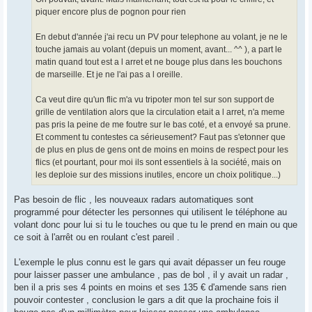
piquer encore plus de pognon pour rien
En debut d'année j'ai recu un PV pour telephone au volant, je ne le
touche jamais au volant (depuis un moment, avant... ^^ ), a part le
matin quand tout est a l arret et ne bouge plus dans les bouchons
de marseille. Et je ne l'ai pas a l oreille.
Ca veut dire qu'un flic m'a vu tripoter mon tel sur son support de
grille de ventilation alors que la circulation etait a l arret, n'a meme
pas pris la peine de me foutre sur le bas coté, et a envoyé sa prune.
Et comment tu contestes ca sérieusement? Faut pas s'etonner que
de plus en plus de gens ont de moins en moins de respect pour les
flics (et pourtant, pour moi ils sont essentiels à la société, mais on
les deploie sur des missions inutiles, encore un choix politique...)
Pas besoin de flic , les nouveaux radars automatiques sont
programmé pour détecter les personnes qui utilisent le téléphone au
volant donc pour lui si tu le touches ou que tu le prend en main ou que
ce soit à l'arrêt ou en roulant c'est pareil .
L'exemple le plus connu est le gars qui avait dépasser un feu rouge
pour laisser passer une ambulance , pas de bol , il y avait un radar ,
ben il a pris ses 4 points en moins et ses 135 € d'amende sans rien
pouvoir contester , conclusion le gars a dit que la prochaine fois il