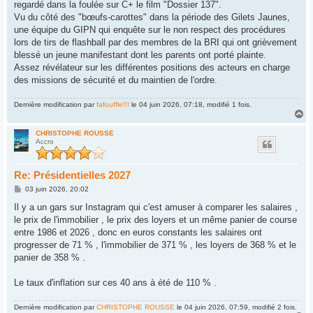
regardé dans la foulée sur C+ le film "Dossier 137".
a
g
Vu du côté des "bœufs-carottes" dans la période des Gilets Jaunes,
e
une équipe du GIPN qui enquête sur le non respect des procédures
lors de tirs de flashball par des membres de la BRI qui ont grièvement
blessé un jeune manifestant dont les parents ont porté plainte.
Assez révélateur sur les différentes positions des acteurs en charge
des missions de sécurité et du maintien de l'ordre.
Dernière modification par
fafouffle!!!
le 04 juin 2026, 07:18, modifié 1 fois.
H
a
u
CHRISTOPHE ROUSSE
Accro
t
Re: Présidentielles 2027
M
03 juin 2026, 20:02
e
s
Il y a un gars sur Instagram qui c'est amuser à comparer les salaires ,
s
le prix de l'immobilier , le prix des loyers et un même panier de course
a
g
entre 1986 et 2026 , donc en euros constants les salaires ont
e
progresser de 71 % , l'immobilier de 371 % , les loyers de 368 % et le
panier de 358 % .
Le taux d'inflation sur ces 40 ans à été de 110 % .
Dernière modification par
CHRISTOPHE ROUSSE
le 04 juin 2026, 07:59, modifié 2 fois.