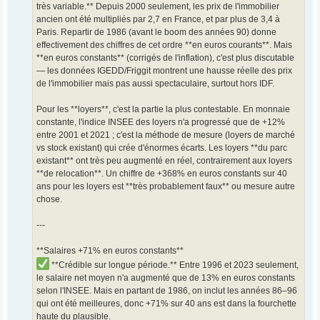
très variable.** Depuis 2000 seulement, les prix de l'immobilier
ancien ont été multipliés par 2,7 en France, et par plus de 3,4 à
Paris. Repartir de 1986 (avant le boom des années 90) donne
effectivement des chiffres de cet ordre **en euros courants**. Mais
**en euros constants** (corrigés de l'inflation), c'est plus discutable
— les données IGEDD/Friggit montrent une hausse réelle des prix
de l'immobilier mais pas aussi spectaculaire, surtout hors IDF.
Pour les **loyers**, c'est la partie la plus contestable. En monnaie
constante, l'indice INSEE des loyers n'a progressé que de +12%
entre 2001 et 2021 ; c'est la méthode de mesure (loyers de marché
vs stock existant) qui crée d'énormes écarts. Les loyers **du parc
existant** ont très peu augmenté en réel, contrairement aux loyers
**de relocation**. Un chiffre de +368% en euros constants sur 40
ans pour les loyers est **très probablement faux** ou mesure autre
chose.
---
**Salaires +71% en euros constants**
**Crédible sur longue période.** Entre 1996 et 2023 seulement,
le salaire net moyen n'a augmenté que de 13% en euros constants
selon l'INSEE. Mais en partant de 1986, on inclut les années 86–96
qui ont été meilleures, donc +71% sur 40 ans est dans la fourchette
haute du plausible.