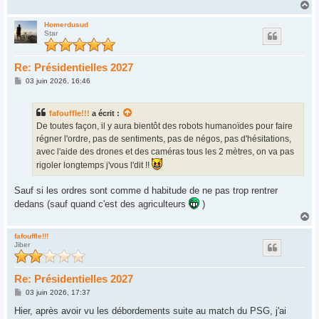
H
a
u
Homerdusud
Star
t
Re: Présidentielles 2027
M
03 juin 2026, 16:46
e
s
s
fafouffle!!!
a écrit :
a
g
De toutes façon, il y aura bientôt des robots humanoïdes pour faire
e
régner l'ordre, pas de sentiments, pas de négos, pas d'hésitations,
avec l'aide des drones et des caméras tous les 2 mètres, on va pas
rigoler longtemps j'vous l'dit !!
Sauf si les ordres sont comme d habitude de ne pas trop rentrer
dedans (sauf quand c'est des agriculteurs
)
H
a
u
fafouffle!!!
Jiber
t
Re: Présidentielles 2027
M
03 juin 2026, 17:37
e
s
Hier, après avoir vu les débordements suite au match du PSG, j'ai
s