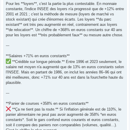
Pour les **loyers**, c'est la partie la plus contestable. En monnaie
constante, l'indice INSEE des loyers n'a progressé que de +12% entre
2001 et 2021 ; c'est la méthode de mesure (loyers de marché vs
stock existant) qui crée d'énormes écarts. Les loyers **du parc
existant** ont très peu augmenté en réel, contrairement aux loyers
**de relocation**. Un chiffre de +368% en euros constants sur 40 ans
pour les loyers est **très probablement faux** ou mesure autre chose.
---
**Salaires +71% en euros constants**
**Crédible sur longue période.** Entre 1996 et 2023 seulement, le
salaire net moyen n'a augmenté que de 13% en euros constants selon
l'INSEE. Mais en partant de 1986, on inclut les années 86–96 qui ont
été meilleures, donc +71% sur 40 ans est dans la fourchette haute du
plausible.
---
**Panier de courses +358% en euros constants**
**Ça ne tient pas la route.** Si l'inflation générale est de 110%, le
panier alimentaire ne peut pas avoir augmenté de 358% *en euros
constants*. Soit le gars confond euros courants et euros constants,
soit il compare des paniers non comparables (volumes, qualité…).