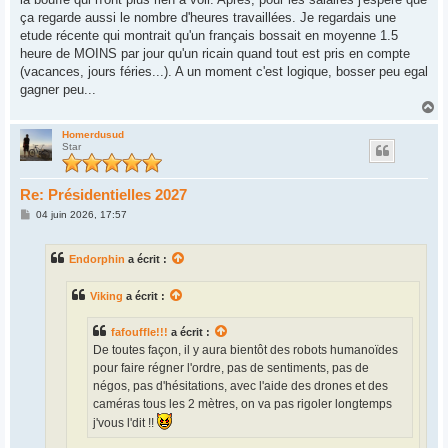
ça regarde aussi le nombre d'heures travaillées. Je regardais une
etude récente qui montrait qu'un français bossait en moyenne 1.5
heure de MOINS par jour qu'un ricain quand tout est pris en compte
(vacances, jours féries...). A un moment c'est logique, bosser peu egal
gagner peu...
H
a
u
Homerdusud
Star
t
Re: Présidentielles 2027
M
04 juin 2026, 17:57
e
s
s
Endorphin
a écrit :
a
g
e
Viking
a écrit :
fafouffle!!!
a écrit :
De toutes façon, il y aura bientôt des robots humanoïdes
pour faire régner l'ordre, pas de sentiments, pas de
négos, pas d'hésitations, avec l'aide des drones et des
caméras tous les 2 mètres, on va pas rigoler longtemps
j'vous l'dit !!