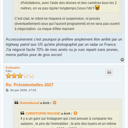
d'hésitations, avec l'aide des drones et des caméras tous les 2
mètres, on va pas rigoler longtemps j'vous l'dit !!
C'est clair, le robot ne risquera ni suspension, ni procès
(éventuellement ceux qui l'auront programmé) et ne sera pas ouvert
à négociation. ca risque d'être marrant
Accessoirement c'est pourquoi je préfère amplement être arrêté par un
highway patrol
aux US qu'etre photographié par un radar un France.
J'ai négocié facile 70% de mes arrets ou je suis reparti sans prunes,
meme parfois pour de gros exces!
H
a
u
Endorphin
Killer
t
Re: Présidentielles 2027
M
04 juin 2026, 17:02
e
s
s
Homerdusud
a écrit :
a
g
e
CHRISTOPHE ROUSSE
a écrit :
Il y a un gars sur Instagram qui c'est amuser à comparer les
salaires , le prix de l'immobilier , le prix des loyers et un même