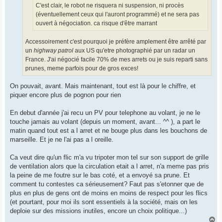
C'est clair, le robot ne risquera ni suspension, ni procès
(éventuellement ceux qui l'auront programmé) et ne sera pas
ouvert à négociation. ca risque d'être marrant
Accessoirement c'est pourquoi je préfère amplement être arrêté par
un
highway patrol
aux US qu'etre photographié par un radar un
France. J'ai négocié facile 70% de mes arrets ou je suis reparti sans
prunes, meme parfois pour de gros exces!
On pouvait, avant. Mais maintenant, tout est là pour le chiffre, et
piquer encore plus de pognon pour rien
En debut d'année j'ai recu un PV pour telephone au volant, je ne le
touche jamais au volant (depuis un moment, avant... ^^ ), a part le
matin quand tout est a l arret et ne bouge plus dans les bouchons de
marseille. Et je ne l'ai pas a l oreille.
Ca veut dire qu'un flic m'a vu tripoter mon tel sur son support de grille
de ventilation alors que la circulation etait a l arret, n'a meme pas pris
la peine de me foutre sur le bas coté, et a envoyé sa prune. Et
comment tu contestes ca sérieusement? Faut pas s'etonner que de
plus en plus de gens ont de moins en moins de respect pour les flics
(et pourtant, pour moi ils sont essentiels à la société, mais on les
deploie sur des missions inutiles, encore un choix politique...)
H