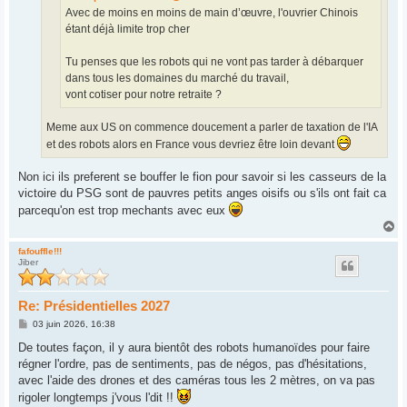
Avec de moins en moins de main d’œuvre, l'ouvrier Chinois
étant déjà limite trop cher
Tu penses que les robots qui ne vont pas tarder à débarquer
dans tous les domaines du marché du travail,
vont cotiser pour notre retraite ?
Meme aux US on commence doucement a parler de taxation de l'IA
et des robots alors en France vous devriez être loin devant
Non ici ils preferent se bouffer le fion pour savoir si les casseurs de la
victoire du PSG sont de pauvres petits anges oisifs ou s'ils ont fait ca
parcequ'on est trop mechants avec eux
H
a
u
fafouffle!!!
Jiber
t
Re: Présidentielles 2027
M
03 juin 2026, 16:38
e
s
De toutes façon, il y aura bientôt des robots humanoïdes pour faire
s
régner l'ordre, pas de sentiments, pas de négos, pas d'hésitations,
a
g
avec l'aide des drones et des caméras tous les 2 mètres, on va pas
e
rigoler longtemps j'vous l'dit !!