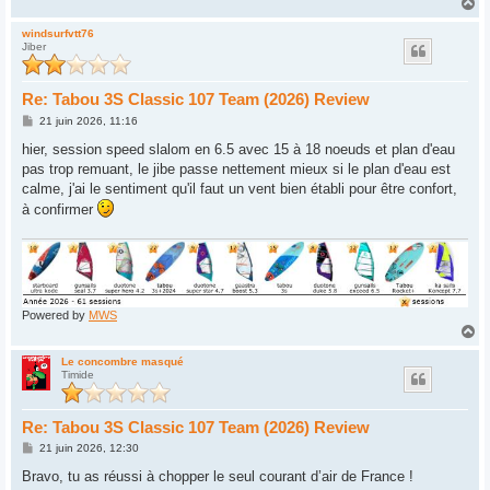
H
a
u
windsurfvtt76
Jiber
t
Re: Tabou 3S Classic 107 Team (2026) Review
M
21 juin 2026, 11:16
e
s
hier, session speed slalom en 6.5 avec 15 à 18 noeuds et plan d'eau
s
pas trop remuant, le jibe passe nettement mieux si le plan d'eau est
a
g
calme, j'ai le sentiment qu'il faut un vent bien établi pour être confort,
e
à confirmer
Powered by
MWS
H
a
u
Le concombre masqué
Timide
t
Re: Tabou 3S Classic 107 Team (2026) Review
M
21 juin 2026, 12:30
e
s
Bravo, tu as réussi à chopper le seul courant d’air de France !
s