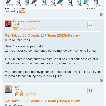
Powered by
MWS
H
a
u
Le concombre masqué
Timide
t
Re: Tabou 3S Classic 107 Team (2026) Review
M
22 juil. 2026, 20:35
e
s
Déjà 11 sessions, pas mal !
s
Et merci pour ce compte-rendu qui permet de bien cerner le flotteur.
a
g
e
15 à 20 litres d’écart entre flotteurs, c’est pas mal sauf pour les plus
petits volumes où on peut réduire à 10, voire moins.
Moi mon compteur de navigation est resté bloqué en juin. Peu de vent
et jamais le bon timing depuis début juillet.
H
a
u
guyt
Jiber
t
Re: Tabou 3S Classic 107 Team (2026) Review
M
01 août 2026, 01:15