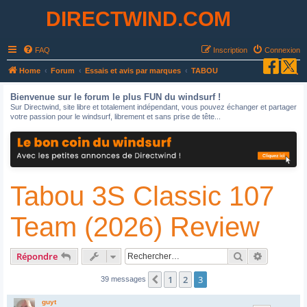
DIRECTWIND.COM
FAQ
Inscription
Connexion
R
Home
Forum
Essais et avis par marques
TABOU
e
Bienvenue sur le forum le plus FUN du windsurf !
c
Sur Directwind, site libre et totalement indépendant, vous pouvez échanger et partager
votre passion pour le windsurf, librement et sans prise de tête...
h
e
r
c
Tabou 3S Classic 107
h
e
Team (2026) Review
r
Rechercher
Recherche
Répondre
1
2
3
Précédent
39 messages
guyt