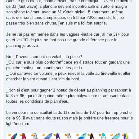
Dans le gros clapot, houle croisée, ça se complique... avec un aileron
de 33 (fast wave) la planche devient incontrôlable si surtoilé malgré
son shape tolérant, avec un 31 c'était nickel. Bizarrement, même
dans ces conditions compliquées en 5.8 par 20/25 noeuds, le jibe
passe très bien sans chuter, j'en suis ma foi fort surpris.
Je ne l'ai pas emmenée dans les vagues -inutile car j'ai ma 3s+ pour
ça et les 10l de plus ne font pas une grande différence pour le
planning je trouve.
Bref, l'investissement en valait-il la peine?
_Oui car je suis plus confort/efficace en 4 straps tout en gardant une
planche facile et amusante sous les pieds.
_ Oui car avec ce volume je peux relever la voile au tire-veille et aller
chercher le vent quand il est loin du bord.
_Non si c'est pour gagner 1 noeud de départ au planning par rapport à
la 3s + 96, qui reste quand même plus polyvalente et amusante dans
toutes les conditions de plan d'eau.
Le vendeur me conseillait la 3s 117 au lieu de 107 pour lui trop proche
de la 96, il avait sans doute raison mais je préfère une freerace pour le
light/medium