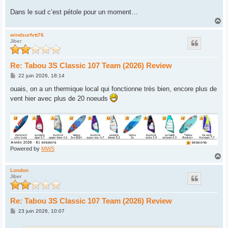
a
g
Dans le sud c’est pétole pour un moment…
e
H
a
u
windsurfvtt76
Jiber
t
Re: Tabou 3S Classic 107 Team (2026) Review
M
22 juin 2026, 18:14
e
s
ouais, on a un thermique local qui fonctionne très bien, encore plus de
s
vent hier avec plus de 20 noeuds
a
g
e
Powered by
MWS
H
a
u
London
Jiber
t
Re: Tabou 3S Classic 107 Team (2026) Review
M
23 juin 2026, 10:07
e
s