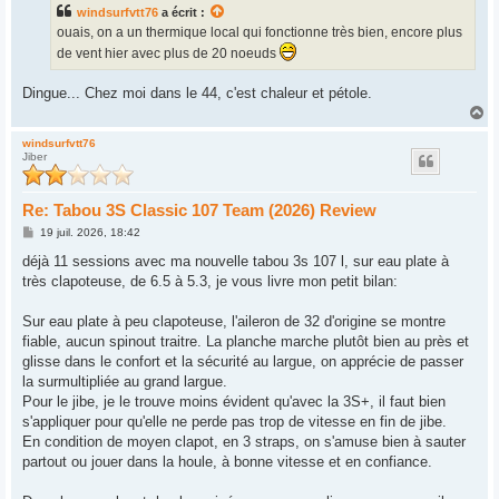
s
windsurfvtt76
a écrit :
a
g
ouais, on a un thermique local qui fonctionne très bien, encore plus
e
de vent hier avec plus de 20 noeuds
Dingue... Chez moi dans le 44, c'est chaleur et pétole.
H
a
u
windsurfvtt76
Jiber
t
Re: Tabou 3S Classic 107 Team (2026) Review
M
19 juil. 2026, 18:42
e
s
déjà 11 sessions avec ma nouvelle tabou 3s 107 l, sur eau plate à
s
très clapoteuse, de 6.5 à 5.3, je vous livre mon petit bilan:
a
g
e
Sur eau plate à peu clapoteuse, l'aileron de 32 d'origine se montre
fiable, aucun spinout traitre. La planche marche plutôt bien au près et
glisse dans le confort et la sécurité au largue, on apprécie de passer
la surmultipliée au grand largue.
Pour le jibe, je le trouve moins évident qu'avec la 3S+, il faut bien
s'appliquer pour qu'elle ne perde pas trop de vitesse en fin de jibe.
En condition de moyen clapot, en 3 straps, on s'amuse bien à sauter
partout ou jouer dans la houle, à bonne vitesse et en confiance.