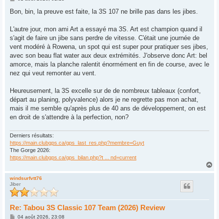
e
s
Bon, bin, la preuve est faite, la 3S 107 ne brille pas dans les jibes.
s
a
g
L'autre jour, mon ami Art a essayé ma 3S. Art est champion quand il
e
s'agit de faire un jibe sans perdre de vitesse. C'était une journée de
vent modéré à Rowena, un spot qui est super pour pratiquer ses jibes,
avec son beau flat water aux deux extrémités. J'observe donc Art: bel
amorce, mais la planche ralentit énormément en fin de course, avec le
nez qui veut remonter au vent.
Heureusement, la 3S excelle sur de de nombreux tableaux (confort,
départ au planing, polyvalence) alors je ne regrette pas mon achat,
mais il me semble qu'après plus de 40 ans de développement, on est
en droit de s'attendre à la perfection, non?
Derniers résultats:
https://main.clubgps.ca/gps_last_res.php?membre=Guyt
The Gorge 2026:
https://main.clubgps.ca/gps_bilan.php?t ... nd=current
H
a
u
windsurfvtt76
Jiber
t
Re: Tabou 3S Classic 107 Team (2026) Review
M
04 août 2026, 23:08