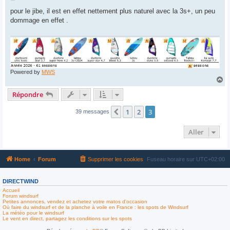
e
s
pour le jibe, il est en effet nettement plus naturel avec la 3s+, un peu
s
dommage en effet .
a
g
e
Powered by
MWS
H
a
Répondre
u
t
1
2
3
Précédent
39 messages
Aller
Home
Forum
Supprimer les cookies
Fuseau horaire sur
UTC+02:00
DIRECTWIND
Accueil
Forum windsurf
Petites annonces, vendez et achetez votre matos d'occasion
Où faire du windsurf et de la planche à voile en France : les spots de Windsurf
La météo pour le windsurf
Le vent en direct, partagez les conditions sur les spots