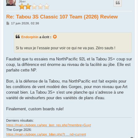
Jiber
Re: Tabou 3S Classic 107 Team (2026) Review
M
17 juin 2026, 02:36
e
s
s
Endorphin
a écrit :
a
g
e
Si tu veux je l’essaie pour voir ce qui ne va pas. Zéro sauts !
Faudrait que tu essaies ma NorthPacific 92L et la Tabou 3S+ coup sur
coup, la différence est énorme au niveau de la facilité au jibe. Elle est
parfaite cette NP.
Bon, à la défense de la Tabou, ma NorthPacific est fait exprès pour
les conditions de vent modéré des Gorges, pour mon niveau que Art
connait bien. La Tabou 3S+ s'est une planche qui s’adresse à une
variété de windsurfers pour des variétés de plans d'eau.
Finalement, custom boards rule!
Derniers résultats:
https://main.clubgps.ca/gps_last_res.php?membre=Guyt
The Gorge 2026:
https://main.clubgps.ca/gps_bilan.php?t ... nd=current