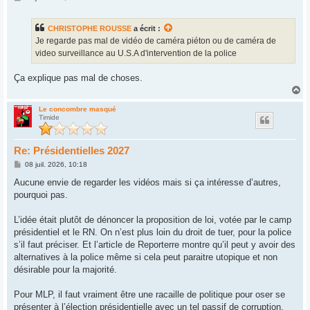
e
s
s
CHRISTOPHE ROUSSE
a écrit :
a
g
Je regarde pas mal de vidéo de caméra piéton ou de caméra de
e
video surveillance au U.S.A d'intervention de la police
Ça explique pas mal de choses.
H
a
u
Le concombre masqué
Timide
t
Re: Présidentielles 2027
M
08 juil. 2026, 10:18
e
s
Aucune envie de regarder les vidéos mais si ça intéresse d’autres,
s
pourquoi pas.
a
g
e
L’idée était plutôt de dénoncer la proposition de loi, votée par le camp
présidentiel et le RN. On n’est plus loin du droit de tuer, pour la police
s’il faut préciser. Et l’article de Reporterre montre qu’il peut y avoir des
alternatives à la police même si cela peut paraitre utopique et non
désirable pour la majorité.
Pour MLP, il faut vraiment être une racaille de politique pour oser se
présenter à l’élection présidentielle avec un tel passif de corruption.