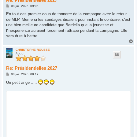
Re: Présidentielles 2027
M
08 juil. 2026, 09:06
e
s
En tout cas premier coup de tonnerre de la campagne avec le retour
s
de MLP. Même si les sondages disaient pour instant le contraire, c'est
a
g
une bien meilleure candidate que Bardella que la jeunesse et
e
l'inexpérience auraient forcément rattrapé pendant la campagne. Elle
sera dure à battre
H
a
u
CHRISTOPHE ROUSSE
Accro
t
Re: Présidentielles 2027
M
08 juil. 2026, 09:17
e
s
Un petit ange .....
s
a
g
e