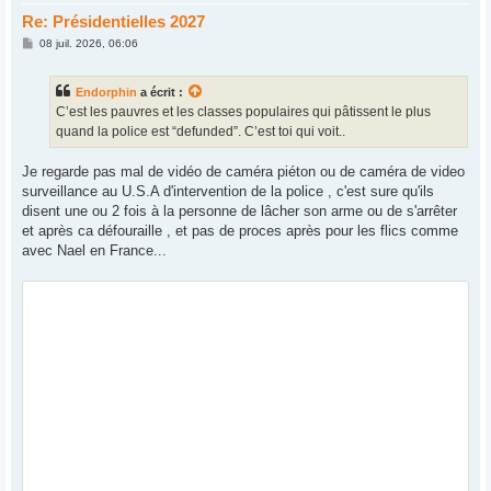
Re: Présidentielles 2027
M
08 juil. 2026, 06:06
e
s
s
Endorphin
a écrit :
a
g
C’est les pauvres et les classes populaires qui pâtissent le plus
e
quand la police est “defunded”. C’est toi qui voit..
Je regarde pas mal de vidéo de caméra piéton ou de caméra de video
surveillance au U.S.A d'intervention de la police , c'est sure qu'ils
disent une ou 2 fois à la personne de lâcher son arme ou de s'arrêter
et après ca défouraille , et pas de proces après pour les flics comme
avec Nael en France...