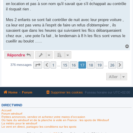
en location et pas à son nom qu'il savait que s'il échappait au contrôle
il risquait rien .
Mes 2 enfants se sont fait contrôler de nuit avec leur propre voiture ,
ca leur est pas venu à l'esprit de faire un refus d'obtempérer , ils
savaient que dans les heures qui suivraient les flics débarqueraient
chez eux , une pote l'a fait , le lendemain à 8 h les flics sont venus le
cueillir au boulot ......
H
a
Répondre
u
t
Page
17
sur
26
1
15
16
17
18
19
26
Précédent
Suiv
376 messages
…
…
Aller
Home
Forum
Supprimer les cookies
Fuseau horaire sur
UTC+02:00
DIRECTWIND
Accueil
Forum windsurf
Petites annonces, vendez et achetez votre matos d'occasion
Où faire du windsurf et de la planche à voile en France : les spots de Windsurf
La météo pour le windsurf
Le vent en direct, partagez les conditions sur les spots