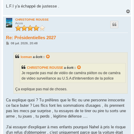
L.F.I y'a échappé de justesse .
H
a
u
CHRISTOPHE ROUSSE
Accro
t
Re: Présidentielles 2027
M
08 juil. 2026, 20:48
e
s
s
Iceman
a écrit :
a
g
e
CHRISTOPHE ROUSSE
a écrit :
Je regarde pas mal de vidéo de caméra piéton ou de caméra
de video surveillance au U.S.A d'intervention de la police
Ça explique pas mal de choses.
Ca explique quoi ? Tu préfères que le flic ou une personne innocente
ce face buter ? Les flics font les sommations d'usages , ils prennent
pas les mecs par surprise , tu essayes de te tirer ou pire tu sorts une
arme , tu joues , tu perds , légitime défense ....
J'ai essayer d'expliquer à mes enfants pourquoi Nahel à pris le risque
d'un refus d'obtempérer , c'est uniquement parce que la voiture était