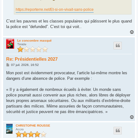
https://reporterre.net/Et-si-on-vivait-sans-police
C’est les pauvres et les classes populaires qui pâtissent le plus quand
la police est “defunded”. C’est toi qui voit..
H
a
u
Le concombre masqué
Timide
t
Re: Présidentielles 2027
M
07 juil. 2026, 16:52
e
s
Mon post est évidemment provocateur, l’article lui-même montre les
s
dangers d’une absence de police. Par exemple :
a
g
e
« Il y a également de nombreux écueils à éviter. Un monde sans
police pourrait aussi convenir aux plus riches, alors libres de déployer
leurs propres arsenaux sécuritaires. Ou aux militants d’extrême-droite
partisans des milices. Même assurées de façon communautaires,
sécurité et justice peuvent ne pas être émancipatrices. »
H
a
u
CHRISTOPHE ROUSSE
Accro
t