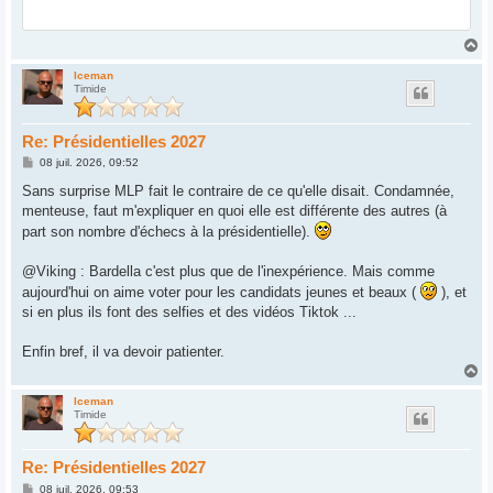
H
a
u
Iceman
Timide
t
Re: Présidentielles 2027
M
08 juil. 2026, 09:52
e
s
Sans surprise MLP fait le contraire de ce qu'elle disait. Condamnée,
s
menteuse, faut m'expliquer en quoi elle est différente des autres (à
a
g
part son nombre d'échecs à la présidentielle).
e
@Viking : Bardella c'est plus que de l'inexpérience. Mais comme
aujourd'hui on aime voter pour les candidats jeunes et beaux (
), et
si en plus ils font des selfies et des vidéos Tiktok ...
Enfin bref, il va devoir patienter.
H
a
u
Iceman
Timide
t
Re: Présidentielles 2027
M
08 juil. 2026, 09:53