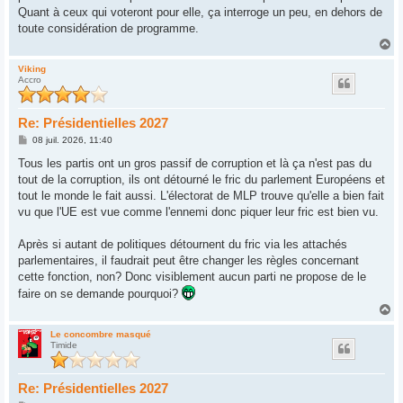
Quant à ceux qui voteront pour elle, ça interroge un peu, en dehors de
toute considération de programme.
H
a
u
Viking
Accro
t
Re: Présidentielles 2027
M
08 juil. 2026, 11:40
e
s
Tous les partis ont un gros passif de corruption et là ça n'est pas du
s
tout de la corruption, ils ont détourné le fric du parlement Européens et
a
g
tout le monde le fait aussi. L'électorat de MLP trouve qu'elle a bien fait
e
vu que l'UE est vue comme l'ennemi donc piquer leur fric est bien vu.
Après si autant de politiques détournent du fric via les attachés
parlementaires, il faudrait peut être changer les règles concernant
cette fonction, non? Donc visiblement aucun parti ne propose de le
faire on se demande pourquoi?
H
a
u
Le concombre masqué
Timide
t
Re: Présidentielles 2027