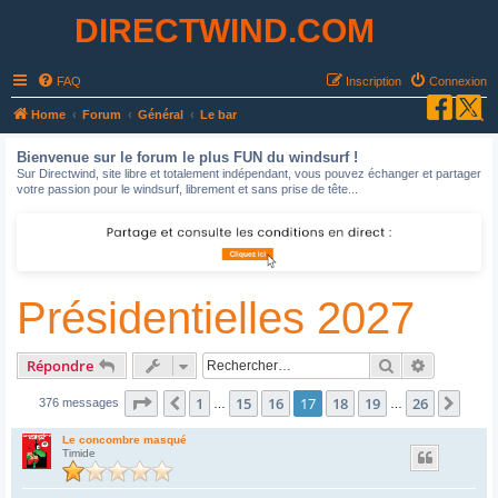
DIRECTWIND.COM
FAQ
Inscription
Connexion
R
Home
Forum
Général
Le bar
e
Bienvenue sur le forum le plus FUN du windsurf !
c
Sur Directwind, site libre et totalement indépendant, vous pouvez échanger et partager
votre passion pour le windsurf, librement et sans prise de tête...
h
e
r
c
Présidentielles 2027
h
e
r
Rechercher
Recherche
Répondre
Page
17
sur
26
1
15
16
17
18
19
26
Précédent
Suiv
376 messages
…
…
Le concombre masqué
Timide