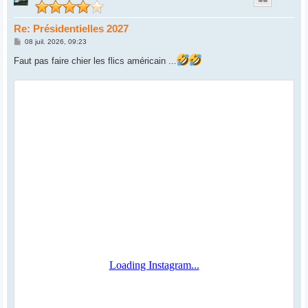
Re: Présidentielles 2027
M
08 juil. 2026, 09:23
e
s
Faut pas faire chier les flics américain ...
s
a
g
e