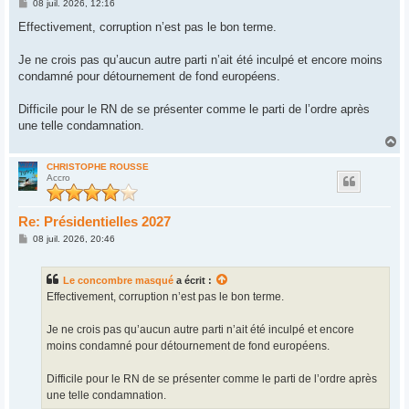
M
08 juil. 2026, 12:16
e
s
Effectivement, corruption n’est pas le bon terme.
s
a
g
Je ne crois pas qu’aucun autre parti n’ait été inculpé et encore moins
e
condamné pour détournement de fond européens.
Difficile pour le RN de se présenter comme le parti de l’ordre après
une telle condamnation.
H
a
u
CHRISTOPHE ROUSSE
Accro
t
Re: Présidentielles 2027
M
08 juil. 2026, 20:46
e
s
s
Le concombre masqué
a écrit :
a
g
Effectivement, corruption n’est pas le bon terme.
e
Je ne crois pas qu’aucun autre parti n’ait été inculpé et encore
moins condamné pour détournement de fond européens.
Difficile pour le RN de se présenter comme le parti de l’ordre après
une telle condamnation.