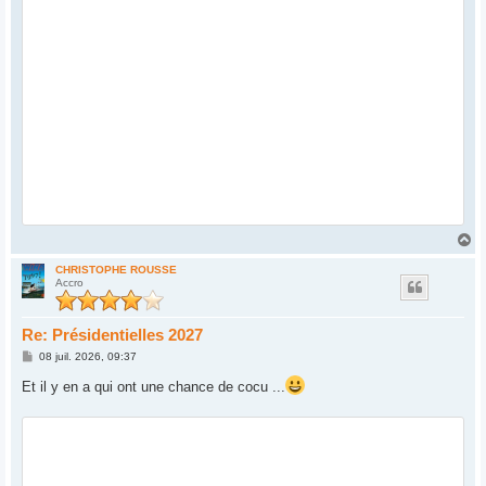
H
a
u
CHRISTOPHE ROUSSE
Accro
t
Re: Présidentielles 2027
M
08 juil. 2026, 09:37
e
s
Et il y en a qui ont une chance de cocu ...
s
a
g
e