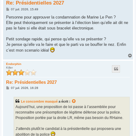
Re: Présidentielles 2027
M
07 juil. 2026, 15:49
e
s
Personne pour approuver la condamnation de Marine Le Pen ?
s
Elle peut théoriquement se présenter à l’élection bien qu’elle ait dit ne
a
g
pas le faire si elle était sous bracelet électronique.
e
Petit sondage rapide, qui pense qu’elle va se présenter ?
Je pense qu’elle va le faire et que le parti va se bouffer le nez. Enfin
c’est mon scenario idéal
H
a
u
Endorphin
Killer
t
Re: Présidentielles 2027
M
07 juil. 2026, 16:28
e
s
s
Le concombre masqué
a écrit :
a
g
Aujourd’hui, une proposition de loi passe à l’assemblée pour
e
reconnaitre une présomption de légitime défense pour la police.
Proposition portée par la droite LR, même pas besoin du RHaine.
J’attends plutôt le candidat à la présidentielle qui proposera une
abolition de la police