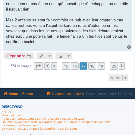
en location et pas à son nom qu'il savait que s'il échappait au contrôle
il risquait rien .
Mes 2 enfants se sont fait contrôler de nuit avec leur propre voiture ,
ca leur est pas venu à l'esprit de faire un refus d'obtempérer , ils
savaient que dans les heures qui suivraient les flics débarqueraient
chez eux , une pote l'a fait , le lendemain à 8 h les flics sont venus le
cueillir au boulot ......
H
a
Répondre
u
t
Page
17
sur
25
1
15
16
17
18
19
25
Précédent
Suiv
373 messages
…
…
Aller
Home
Forum
Supprimer les cookies
Fuseau horaire sur
UTC+02:00
DIRECTWIND
Accueil
Forum windsurf
Petites annonces, vendez et achetez votre matos d'occasion
Où faire du windsurf et de la planche à voile en France : les spots de Windsurf
La météo pour le windsurf
Le vent en direct, partagez les conditions sur les spots