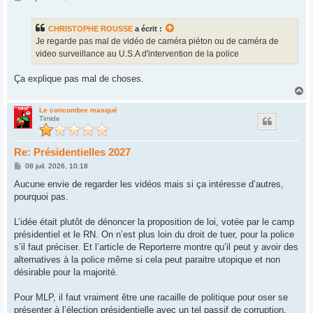
e
s
s
CHRISTOPHE ROUSSE
a écrit :
a
g
Je regarde pas mal de vidéo de caméra piéton ou de caméra de
e
video surveillance au U.S.A d'intervention de la police
Ça explique pas mal de choses.
H
a
u
Le concombre masqué
Timide
t
Re: Présidentielles 2027
M
08 juil. 2026, 10:18
e
s
Aucune envie de regarder les vidéos mais si ça intéresse d’autres,
s
pourquoi pas.
a
g
e
L’idée était plutôt de dénoncer la proposition de loi, votée par le camp
présidentiel et le RN. On n’est plus loin du droit de tuer, pour la police
s’il faut préciser. Et l’article de Reporterre montre qu’il peut y avoir des
alternatives à la police même si cela peut paraitre utopique et non
désirable pour la majorité.
Pour MLP, il faut vraiment être une racaille de politique pour oser se
présenter à l’élection présidentielle avec un tel passif de corruption.