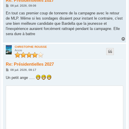
Re: Présidentielles 2027
M
08 juil. 2026, 09:06
e
s
En tout cas premier coup de tonnerre de la campagne avec le retour
s
de MLP. Même si les sondages disaient pour instant le contraire, c'est
a
g
une bien meilleure candidate que Bardella que la jeunesse et
e
l'inexpérience auraient forcément rattrapé pendant la campagne. Elle
sera dure à battre
H
a
u
CHRISTOPHE ROUSSE
Accro
t
Re: Présidentielles 2027
M
08 juil. 2026, 09:17
e
s
Un petit ange .....
s
a
g
e