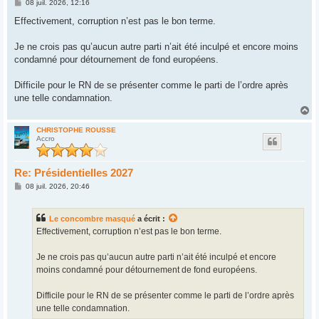
M
08 juil. 2026, 12:16
e
s
Effectivement, corruption n’est pas le bon terme.
s
a
g
Je ne crois pas qu’aucun autre parti n’ait été inculpé et encore moins
e
condamné pour détournement de fond européens.
Difficile pour le RN de se présenter comme le parti de l’ordre après
une telle condamnation.
H
a
u
CHRISTOPHE ROUSSE
Accro
t
Re: Présidentielles 2027
M
08 juil. 2026, 20:46
e
s
s
Le concombre masqué
a écrit :
a
g
Effectivement, corruption n’est pas le bon terme.
e
Je ne crois pas qu’aucun autre parti n’ait été inculpé et encore
moins condamné pour détournement de fond européens.
Difficile pour le RN de se présenter comme le parti de l’ordre après
une telle condamnation.