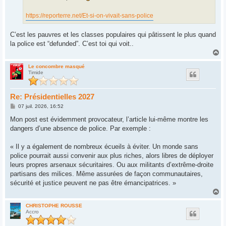
https://reporterre.net/Et-si-on-vivait-sans-police
C’est les pauvres et les classes populaires qui pâtissent le plus quand
la police est “defunded”. C’est toi qui voit..
H
a
u
Le concombre masqué
Timide
t
Re: Présidentielles 2027
M
07 juil. 2026, 16:52
e
s
Mon post est évidemment provocateur, l’article lui-même montre les
s
dangers d’une absence de police. Par exemple :
a
g
e
« Il y a également de nombreux écueils à éviter. Un monde sans
police pourrait aussi convenir aux plus riches, alors libres de déployer
leurs propres arsenaux sécuritaires. Ou aux militants d’extrême-droite
partisans des milices. Même assurées de façon communautaires,
sécurité et justice peuvent ne pas être émancipatrices. »
H
a
u
CHRISTOPHE ROUSSE
Accro
t