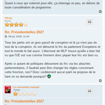
Quant à ceux qui voteront pour elle, ça interroge un peu, en dehors de
toute considération de programme.
H
a
u
Viking
Accro
t
Re: Présidentielles 2027
M
08 juil. 2026, 11:40
e
s
Tous les partis ont un gros passif de corruption et là ça n'est pas du
s
tout de la corruption, ils ont détourné le fric du parlement Européens et
a
g
tout le monde le fait aussi. L'électorat de MLP trouve qu'elle a bien fait
e
vu que l'UE est vue comme l'ennemi donc piquer leur fric est bien vu.
Après si autant de politiques détournent du fric via les attachés
parlementaires, il faudrait peut être changer les règles concernant
cette fonction, non? Donc visiblement aucun parti ne propose de le
faire on se demande pourquoi?
H
a
u
Le concombre masqué
Timide
t
Re: Présidentielles 2027