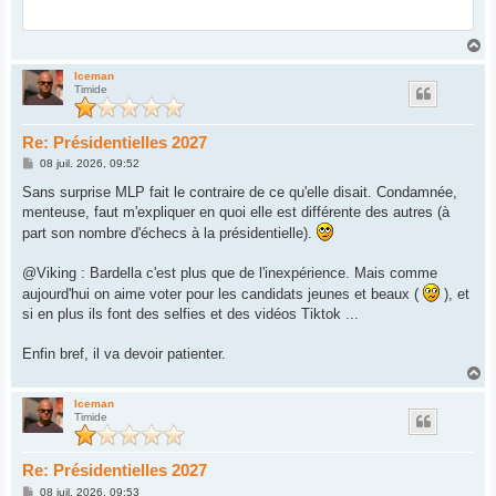
H
a
u
Iceman
Timide
t
Re: Présidentielles 2027
M
08 juil. 2026, 09:52
e
s
Sans surprise MLP fait le contraire de ce qu'elle disait. Condamnée,
s
menteuse, faut m'expliquer en quoi elle est différente des autres (à
a
g
part son nombre d'échecs à la présidentielle).
e
@Viking : Bardella c'est plus que de l'inexpérience. Mais comme
aujourd'hui on aime voter pour les candidats jeunes et beaux (
), et
si en plus ils font des selfies et des vidéos Tiktok ...
Enfin bref, il va devoir patienter.
H
a
u
Iceman
Timide
t
Re: Présidentielles 2027
M
08 juil. 2026, 09:53