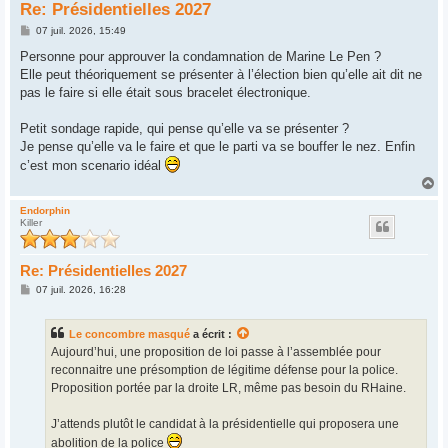
Re: Présidentielles 2027
M
07 juil. 2026, 15:49
e
s
Personne pour approuver la condamnation de Marine Le Pen ?
s
Elle peut théoriquement se présenter à l’élection bien qu’elle ait dit ne
a
g
pas le faire si elle était sous bracelet électronique.
e
Petit sondage rapide, qui pense qu’elle va se présenter ?
Je pense qu’elle va le faire et que le parti va se bouffer le nez. Enfin
c’est mon scenario idéal
H
a
u
Endorphin
Killer
t
Re: Présidentielles 2027
M
07 juil. 2026, 16:28
e
s
s
Le concombre masqué
a écrit :
a
g
Aujourd’hui, une proposition de loi passe à l’assemblée pour
e
reconnaitre une présomption de légitime défense pour la police.
Proposition portée par la droite LR, même pas besoin du RHaine.
J’attends plutôt le candidat à la présidentielle qui proposera une
abolition de la police