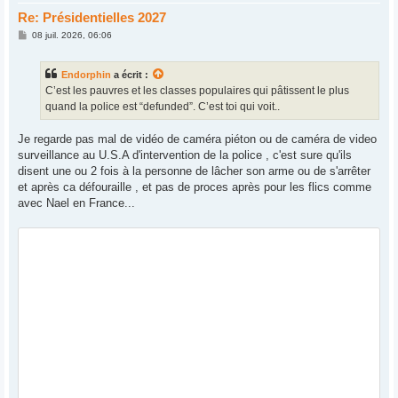
Re: Présidentielles 2027
M
08 juil. 2026, 06:06
e
s
s
Endorphin
a écrit :
a
g
C’est les pauvres et les classes populaires qui pâtissent le plus
e
quand la police est “defunded”. C’est toi qui voit..
Je regarde pas mal de vidéo de caméra piéton ou de caméra de video
surveillance au U.S.A d'intervention de la police , c'est sure qu'ils
disent une ou 2 fois à la personne de lâcher son arme ou de s'arrêter
et après ca défouraille , et pas de proces après pour les flics comme
avec Nael en France...