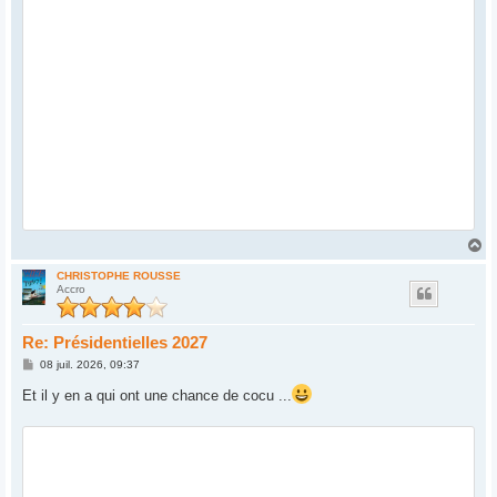
H
a
u
CHRISTOPHE ROUSSE
Accro
t
Re: Présidentielles 2027
M
08 juil. 2026, 09:37
e
s
Et il y en a qui ont une chance de cocu ...
s
a
g
e