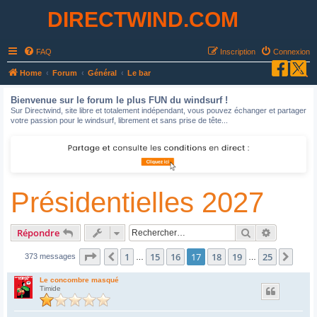
DIRECTWIND.COM
FAQ
Inscription
Connexion
R
Home
Forum
Général
Le bar
e
Bienvenue sur le forum le plus FUN du windsurf !
c
Sur Directwind, site libre et totalement indépendant, vous pouvez échanger et partager
votre passion pour le windsurf, librement et sans prise de tête...
h
e
r
c
Présidentielles 2027
h
e
r
Rechercher
Recherche
Répondre
Page
17
sur
25
1
15
16
17
18
19
25
Précédent
Suiv
373 messages
…
…
Le concombre masqué
Timide