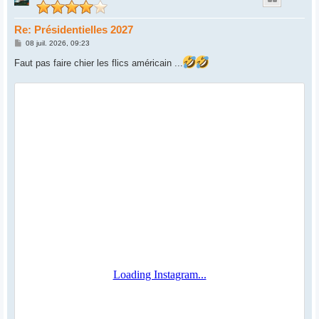
Re: Présidentielles 2027
M
08 juil. 2026, 09:23
e
s
Faut pas faire chier les flics américain ...
s
a
g
e