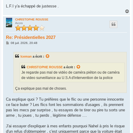
L.F.I y'a échappé de justesse .
H
a
u
CHRISTOPHE ROUSSE
Accro
t
Re: Présidentielles 2027
M
08 juil. 2026, 20:48
e
s
s
Iceman
a écrit :
a
g
e
CHRISTOPHE ROUSSE
a écrit :
Je regarde pas mal de vidéo de caméra piéton ou de caméra
de video surveillance au U.S.A d'intervention de la police
Ça explique pas mal de choses.
Ca explique quoi ? Tu préfères que le flic ou une personne innocente
ce face buter ? Les flics font les sommations d'usages , ils prennent
pas les mecs par surprise , tu essayes de te tirer ou pire tu sorts une
arme , tu joues , tu perds , légitime défense ....
J'ai essayer d'expliquer à mes enfants pourquoi Nahel à pris le risque
d'un refus d'obtempérer , c'est uniquement parce que la voiture était