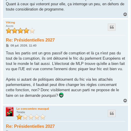
Quant à ceux qui voteront pour elle, ça interroge un peu, en dehors de
toute considération de programme.
H
a
u
Viking
Accro
t
Re: Présidentielles 2027
M
08 juil. 2026, 11:40
e
s
Tous les partis ont un gros passif de corruption et là ça n'est pas du
s
tout de la corruption, ils ont détourné le fric du parlement Européens et
a
g
tout le monde le fait aussi. L'électorat de MLP trouve qu'elle a bien fait
e
vu que l'UE est vue comme l'ennemi donc piquer leur fric est bien vu.
Après si autant de politiques détournent du fric via les attachés
parlementaires, il faudrait peut être changer les règles concernant
cette fonction, non? Donc visiblement aucun parti ne propose de le
faire on se demande pourquoi?
H
a
u
Le concombre masqué
Timide
t
Re: Présidentielles 2027