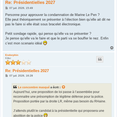
Re: Présidentielles 2027
M
07 juil. 2026, 15:49
e
s
Personne pour approuver la condamnation de Marine Le Pen ?
s
Elle peut théoriquement se présenter à l’élection bien qu’elle ait dit ne
a
g
pas le faire si elle était sous bracelet électronique.
e
Petit sondage rapide, qui pense qu’elle va se présenter ?
Je pense qu’elle va le faire et que le parti va se bouffer le nez. Enfin
c’est mon scenario idéal
H
a
u
Endorphin
Killer
t
Re: Présidentielles 2027
M
07 juil. 2026, 16:28
e
s
s
Le concombre masqué
a écrit :
a
g
Aujourd’hui, une proposition de loi passe à l’assemblée pour
e
reconnaitre une présomption de légitime défense pour la police.
Proposition portée par la droite LR, même pas besoin du RHaine.
J’attends plutôt le candidat à la présidentielle qui proposera une
abolition de la police