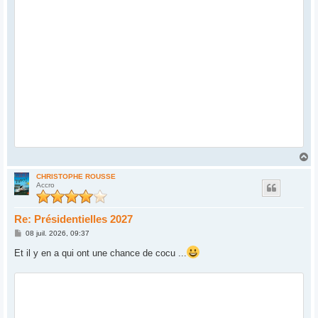
H
a
u
CHRISTOPHE ROUSSE
Accro
t
Re: Présidentielles 2027
M
08 juil. 2026, 09:37
e
s
Et il y en a qui ont une chance de cocu ...
s
a
g
e