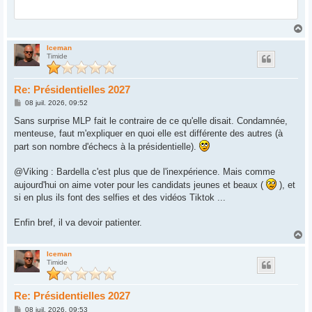
H
a
u
Iceman
Timide
t
Re: Présidentielles 2027
M
08 juil. 2026, 09:52
e
s
Sans surprise MLP fait le contraire de ce qu'elle disait. Condamnée,
s
menteuse, faut m'expliquer en quoi elle est différente des autres (à
a
g
part son nombre d'échecs à la présidentielle).
e
@Viking : Bardella c'est plus que de l'inexpérience. Mais comme
aujourd'hui on aime voter pour les candidats jeunes et beaux (
), et
si en plus ils font des selfies et des vidéos Tiktok ...
Enfin bref, il va devoir patienter.
H
a
u
Iceman
Timide
t
Re: Présidentielles 2027
M
08 juil. 2026, 09:53