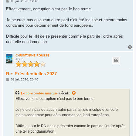
M
08 juil. 2026, 12:16
e
s
Effectivement, corruption n’est pas le bon terme.
s
a
g
Je ne crois pas qu’aucun autre parti n’ait été inculpé et encore moins
e
condamné pour détournement de fond européens.
Difficile pour le RN de se présenter comme le parti de l’ordre après
une telle condamnation.
H
a
u
CHRISTOPHE ROUSSE
Accro
t
Re: Présidentielles 2027
M
08 juil. 2026, 20:46
e
s
s
Le concombre masqué
a écrit :
a
g
Effectivement, corruption n’est pas le bon terme.
e
Je ne crois pas qu’aucun autre parti n’ait été inculpé et encore
moins condamné pour détournement de fond européens.
Difficile pour le RN de se présenter comme le parti de l’ordre après
une telle condamnation.