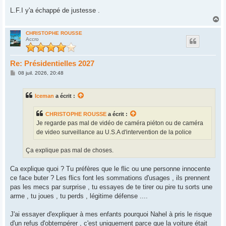
L.F.I y'a échappé de justesse .
H
a
u
CHRISTOPHE ROUSSE
Accro
t
Re: Présidentielles 2027
M
08 juil. 2026, 20:48
e
s
s
Iceman
a écrit :
a
g
e
CHRISTOPHE ROUSSE
a écrit :
Je regarde pas mal de vidéo de caméra piéton ou de caméra
de video surveillance au U.S.A d'intervention de la police
Ça explique pas mal de choses.
Ca explique quoi ? Tu préfères que le flic ou une personne innocente
ce face buter ? Les flics font les sommations d'usages , ils prennent
pas les mecs par surprise , tu essayes de te tirer ou pire tu sorts une
arme , tu joues , tu perds , légitime défense ....
J'ai essayer d'expliquer à mes enfants pourquoi Nahel à pris le risque
d'un refus d'obtempérer , c'est uniquement parce que la voiture était