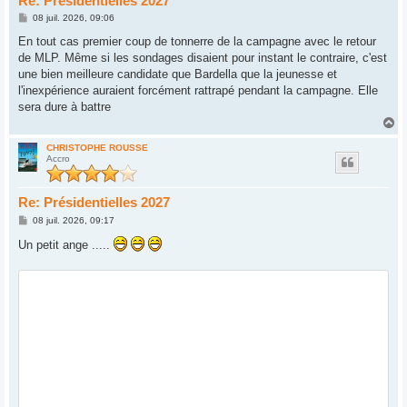
Re: Présidentielles 2027
M
08 juil. 2026, 09:06
e
s
En tout cas premier coup de tonnerre de la campagne avec le retour
s
de MLP. Même si les sondages disaient pour instant le contraire, c'est
a
g
une bien meilleure candidate que Bardella que la jeunesse et
e
l'inexpérience auraient forcément rattrapé pendant la campagne. Elle
sera dure à battre
H
a
u
CHRISTOPHE ROUSSE
Accro
t
Re: Présidentielles 2027
M
08 juil. 2026, 09:17
e
s
Un petit ange .....
s
a
g
e