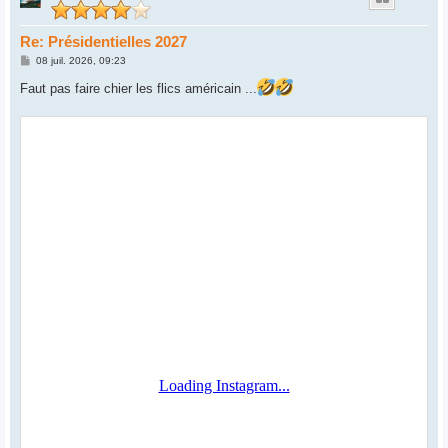
Re: Présidentielles 2027
M
08 juil. 2026, 09:23
e
s
Faut pas faire chier les flics américain ...
s
a
g
e