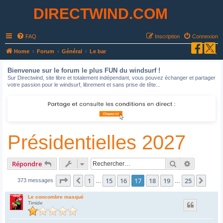
DIRECTWIND.COM
FAQ
Inscription
Connexion
R
Home
Forum
Général
Le bar
e
Bienvenue sur le forum le plus FUN du windsurf !
c
Sur Directwind, site libre et totalement indépendant, vous pouvez échanger et partager
votre passion pour le windsurf, librement et sans prise de tête...
h
e
r
c
Présidentielles 2027
h
e
r
Rechercher
Recherche
Répondre
Page
17
sur
25
1
15
16
17
18
19
25
Précédent
Suiv
373 messages
…
…
Le concombre masqué
Timide