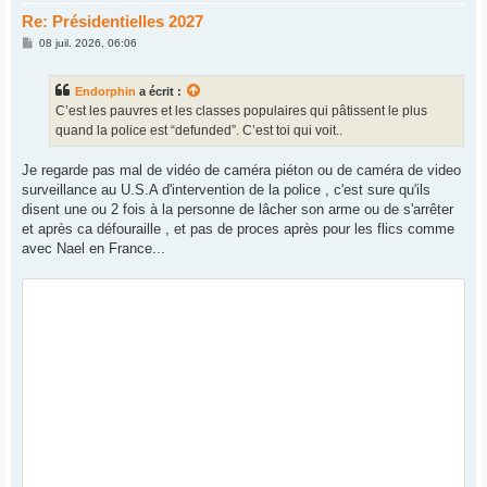
Re: Présidentielles 2027
M
08 juil. 2026, 06:06
e
s
s
Endorphin
a écrit :
a
g
C’est les pauvres et les classes populaires qui pâtissent le plus
e
quand la police est “defunded”. C’est toi qui voit..
Je regarde pas mal de vidéo de caméra piéton ou de caméra de video
surveillance au U.S.A d'intervention de la police , c'est sure qu'ils
disent une ou 2 fois à la personne de lâcher son arme ou de s'arrêter
et après ca défouraille , et pas de proces après pour les flics comme
avec Nael en France...