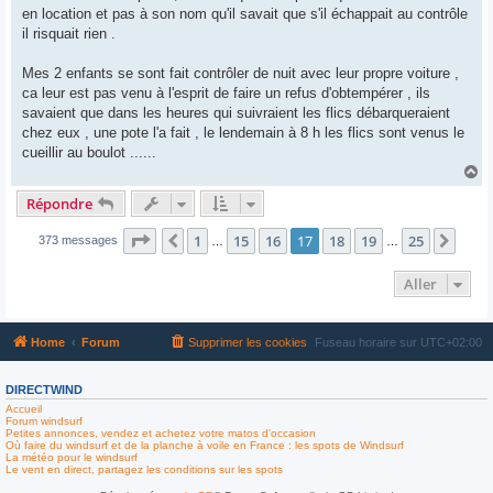
en location et pas à son nom qu'il savait que s'il échappait au contrôle
il risquait rien .
Mes 2 enfants se sont fait contrôler de nuit avec leur propre voiture ,
ca leur est pas venu à l'esprit de faire un refus d'obtempérer , ils
savaient que dans les heures qui suivraient les flics débarqueraient
chez eux , une pote l'a fait , le lendemain à 8 h les flics sont venus le
cueillir au boulot ......
H
a
Répondre
u
t
Page
17
sur
25
1
15
16
17
18
19
25
Précédent
Suiv
373 messages
…
…
Aller
Home
Forum
Supprimer les cookies
Fuseau horaire sur
UTC+02:00
DIRECTWIND
Accueil
Forum windsurf
Petites annonces, vendez et achetez votre matos d'occasion
Où faire du windsurf et de la planche à voile en France : les spots de Windsurf
La météo pour le windsurf
Le vent en direct, partagez les conditions sur les spots