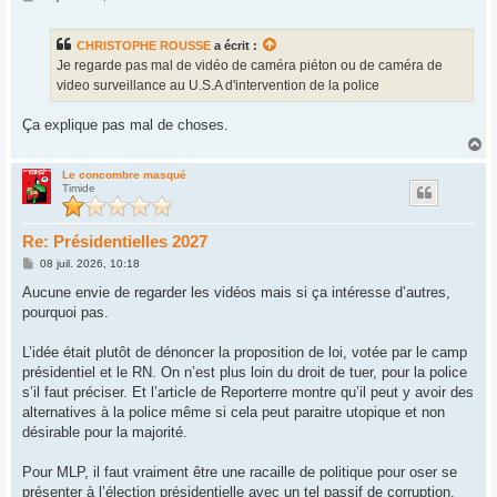
e
s
s
CHRISTOPHE ROUSSE
a écrit :
a
g
Je regarde pas mal de vidéo de caméra piéton ou de caméra de
e
video surveillance au U.S.A d'intervention de la police
Ça explique pas mal de choses.
H
a
u
Le concombre masqué
Timide
t
Re: Présidentielles 2027
M
08 juil. 2026, 10:18
e
s
Aucune envie de regarder les vidéos mais si ça intéresse d’autres,
s
pourquoi pas.
a
g
e
L’idée était plutôt de dénoncer la proposition de loi, votée par le camp
présidentiel et le RN. On n’est plus loin du droit de tuer, pour la police
s’il faut préciser. Et l’article de Reporterre montre qu’il peut y avoir des
alternatives à la police même si cela peut paraitre utopique et non
désirable pour la majorité.
Pour MLP, il faut vraiment être une racaille de politique pour oser se
présenter à l’élection présidentielle avec un tel passif de corruption.