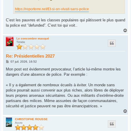
https://reporterre.net/Et-si-on-vivait-sans-police
C’est les pauvres et les classes populaires qui pâtissent le plus quand
la police est “defunded”. C’est toi qui voit..
H
a
u
Le concombre masqué
Timide
t
Re: Présidentielles 2027
M
07 juil. 2026, 16:52
e
s
Mon post est évidemment provocateur, l’article lui-même montre les
s
dangers d’une absence de police. Par exemple :
a
g
e
« Il y a également de nombreux écueils à éviter. Un monde sans
police pourrait aussi convenir aux plus riches, alors libres de déployer
leurs propres arsenaux sécuritaires. Ou aux militants d’extrême-droite
partisans des milices. Même assurées de façon communautaires,
sécurité et justice peuvent ne pas être émancipatrices. »
H
a
u
CHRISTOPHE ROUSSE
Accro
t