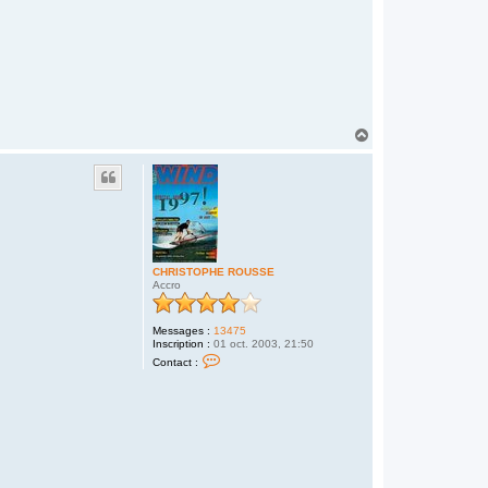
H
a
u
t
CHRISTOPHE ROUSSE
Accro
Messages :
13475
Inscription :
01 oct. 2003, 21:50
C
Contact :
o
n
t
a
c
t
e
r
C
H