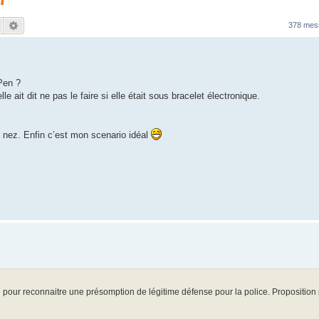
Rechercher
Recherche avancée
378 me
Pen ?
le ait dit ne pas le faire si elle était sous bracelet électronique.
le nez. Enfin c’est mon scenario idéal
 pour reconnaitre une présomption de légitime défense pour la police. Proposition p