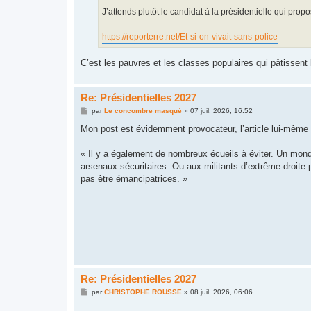
J’attends plutôt le candidat à la présidentielle qui prop
https://reporterre.net/Et-si-on-vivait-sans-police
C’est les pauvres et les classes populaires qui pâtissent l
Re: Présidentielles 2027
M
par
Le concombre masqué
»
07 juil. 2026, 16:52
e
s
Mon post est évidemment provocateur, l’article lui-même
s
a
g
« Il y a également de nombreux écueils à éviter. Un monde
e
arsenaux sécuritaires. Ou aux militants d’extrême-droit
pas être émancipatrices. »
Re: Présidentielles 2027
M
par
CHRISTOPHE ROUSSE
»
08 juil. 2026, 06:06
e
s