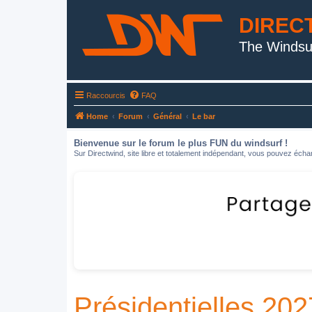
DIREC
The Windsu
Raccourcis
FAQ
Home
Forum
Général
Le bar
Bienvenue sur le forum le plus FUN du windsurf !
Sur Directwind, site libre et totalement indépendant, vous pouvez échan
Présidentielles 202