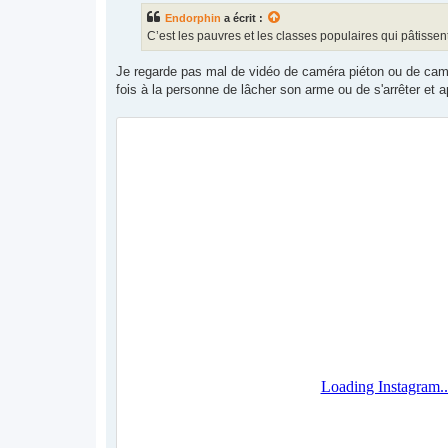
s
Endorphin
a écrit :
a
g
C’est les pauvres et les classes populaires qui pâtissent 
e
Je regarde pas mal de vidéo de caméra piéton ou de caméra
fois à la personne de lâcher son arme ou de s'arrêter et 