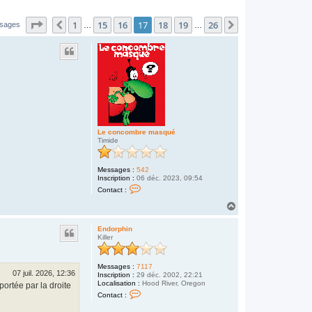
Page
17
sur
26
1
15
16
17
18
19
26
Précédent
Suivant
ssages
…
…
Le concombre masqué
Timide
Messages :
542
Inscription :
06 déc. 2023, 09:54
C
Contact :
o
n
H
t
a
a
u
c
Endorphin
t
t
Killer
e
r
L
Messages :
7117
e
07 juil. 2026, 12:36
Inscription :
29 déc. 2002, 22:21
c
Localisation :
Hood River, Oregon
ortée par la droite
o
C
n
Contact :
o
c
n
o