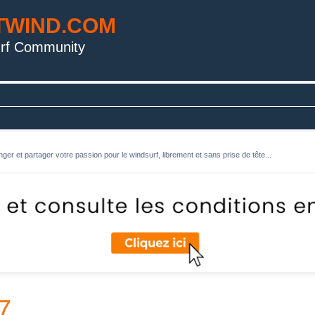
TWIND.COM
rf Community
ger et partager votre passion pour le windsurf, librement et sans prise de tête...
7