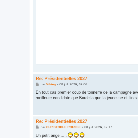
Re: Présidentielles 2027
M
par
Viking
»
08 juil. 2026, 09:06
e
s
En tout cas premier coup de tonnerre de la campagne avec
s
meilleure candidate que Bardella que la jeunesse et l'ine
a
g
e
Re: Présidentielles 2027
M
par
CHRISTOPHE ROUSSE
»
08 juil. 2026, 09:17
e
s
Un petit ange .....
s