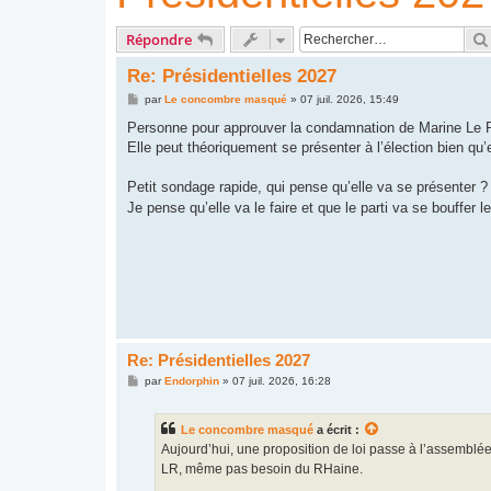
Répondre
Re: Présidentielles 2027
M
par
Le concombre masqué
»
07 juil. 2026, 15:49
e
s
Personne pour approuver la condamnation de Marine Le 
s
Elle peut théoriquement se présenter à l’élection bien qu’el
a
g
e
Petit sondage rapide, qui pense qu’elle va se présenter ?
Je pense qu’elle va le faire et que le parti va se bouffer 
Re: Présidentielles 2027
M
par
Endorphin
»
07 juil. 2026, 16:28
e
s
s
Le concombre masqué
a écrit :
a
g
Aujourd’hui, une proposition de loi passe à l’assemblée
e
LR, même pas besoin du RHaine.