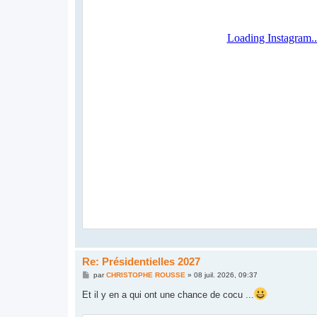
Re: Présidentielles 2027
M
par
CHRISTOPHE ROUSSE
»
08 juil. 2026, 09:37
e
s
Et il y en a qui ont une chance de cocu ...
s
a
g