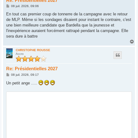
Re: Présidentielles 2027
M
08 juil. 2026, 09:06
e
s
En tout cas premier coup de tonnerre de la campagne avec le retour
s
de MLP. Même si les sondages disaient pour instant le contraire, c'est
a
g
une bien meilleure candidate que Bardella que la jeunesse et
e
l'inexpérience auraient forcément rattrapé pendant la campagne. Elle
sera dure à battre
H
a
u
CHRISTOPHE ROUSSE
Accro
t
Re: Présidentielles 2027
M
08 juil. 2026, 09:17
e
s
Un petit ange .....
s
a
g
e