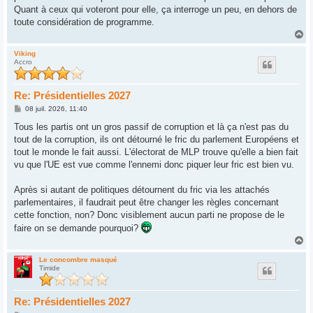
Quant à ceux qui voteront pour elle, ça interroge un peu, en dehors de
toute considération de programme.
H
a
u
Viking
Accro
t
Re: Présidentielles 2027
M
08 juil. 2026, 11:40
e
s
Tous les partis ont un gros passif de corruption et là ça n'est pas du
s
tout de la corruption, ils ont détourné le fric du parlement Européens et
a
g
tout le monde le fait aussi. L'électorat de MLP trouve qu'elle a bien fait
e
vu que l'UE est vue comme l'ennemi donc piquer leur fric est bien vu.
Après si autant de politiques détournent du fric via les attachés
parlementaires, il faudrait peut être changer les règles concernant
cette fonction, non? Donc visiblement aucun parti ne propose de le
faire on se demande pourquoi?
H
a
u
Le concombre masqué
Timide
t
Re: Présidentielles 2027