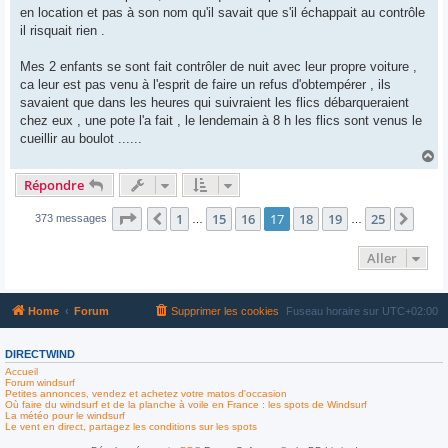
en location et pas à son nom qu'il savait que s'il échappait au contrôle
il risquait rien .
Mes 2 enfants se sont fait contrôler de nuit avec leur propre voiture ,
ca leur est pas venu à l'esprit de faire un refus d'obtempérer , ils
savaient que dans les heures qui suivraient les flics débarqueraient
chez eux , une pote l'a fait , le lendemain à 8 h les flics sont venus le
cueillir au boulot ......
H
a
Répondre
u
t
Page
17
sur
25
1
15
16
17
18
19
25
Précédent
Suiv
373 messages
…
…
Aller
Home
Forum
Supprimer les cookies
Fuseau horaire sur
UTC+02:00
DIRECTWIND
Accueil
Forum windsurf
Petites annonces, vendez et achetez votre matos d'occasion
Où faire du windsurf et de la planche à voile en France : les spots de Windsurf
La météo pour le windsurf
Le vent en direct, partagez les conditions sur les spots