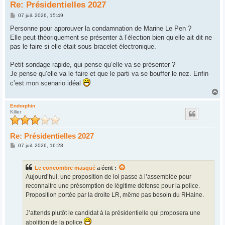
Re: Présidentielles 2027
M
07 juil. 2026, 15:49
e
s
Personne pour approuver la condamnation de Marine Le Pen ?
s
Elle peut théoriquement se présenter à l’élection bien qu’elle ait dit ne
a
g
pas le faire si elle était sous bracelet électronique.
e
Petit sondage rapide, qui pense qu’elle va se présenter ?
Je pense qu’elle va le faire et que le parti va se bouffer le nez. Enfin
c’est mon scenario idéal
H
a
u
Endorphin
Killer
t
Re: Présidentielles 2027
M
07 juil. 2026, 16:28
e
s
s
Le concombre masqué
a écrit :
a
g
Aujourd’hui, une proposition de loi passe à l’assemblée pour
e
reconnaitre une présomption de légitime défense pour la police.
Proposition portée par la droite LR, même pas besoin du RHaine.
J’attends plutôt le candidat à la présidentielle qui proposera une
abolition de la police