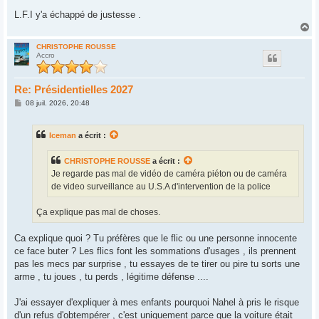
L.F.I y'a échappé de justesse .
H
a
u
CHRISTOPHE ROUSSE
Accro
t
Re: Présidentielles 2027
M
08 juil. 2026, 20:48
e
s
s
Iceman
a écrit :
a
g
e
CHRISTOPHE ROUSSE
a écrit :
Je regarde pas mal de vidéo de caméra piéton ou de caméra
de video surveillance au U.S.A d'intervention de la police
Ça explique pas mal de choses.
Ca explique quoi ? Tu préfères que le flic ou une personne innocente
ce face buter ? Les flics font les sommations d'usages , ils prennent
pas les mecs par surprise , tu essayes de te tirer ou pire tu sorts une
arme , tu joues , tu perds , légitime défense ....
J'ai essayer d'expliquer à mes enfants pourquoi Nahel à pris le risque
d'un refus d'obtempérer , c'est uniquement parce que la voiture était