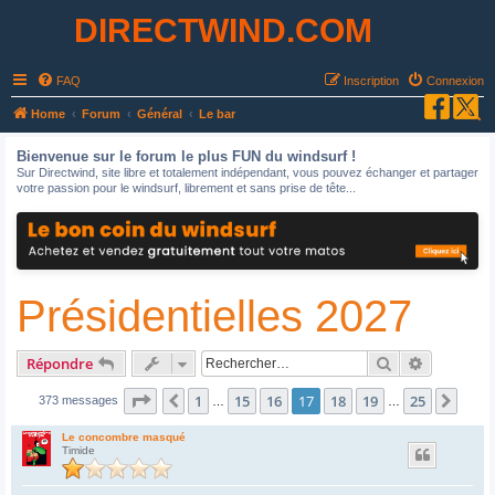
DIRECTWIND.COM
FAQ
Inscription
Connexion
R
Home
Forum
Général
Le bar
e
Bienvenue sur le forum le plus FUN du windsurf !
c
Sur Directwind, site libre et totalement indépendant, vous pouvez échanger et partager
votre passion pour le windsurf, librement et sans prise de tête...
h
e
r
c
Présidentielles 2027
h
e
r
Rechercher
Recherche
Répondre
Page
17
sur
25
1
15
16
17
18
19
25
Précédent
Suiv
373 messages
…
…
Le concombre masqué
Timide