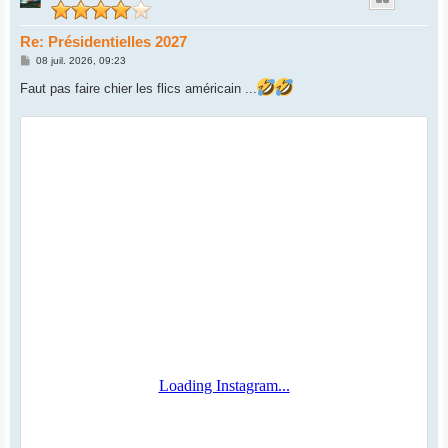
Re: Présidentielles 2027
M
08 juil. 2026, 09:23
e
s
Faut pas faire chier les flics américain ...
s
a
g
e