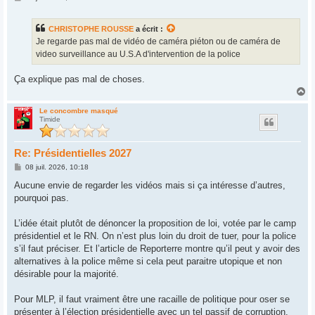
e
s
s
CHRISTOPHE ROUSSE
a écrit :
a
g
Je regarde pas mal de vidéo de caméra piéton ou de caméra de
e
video surveillance au U.S.A d'intervention de la police
Ça explique pas mal de choses.
H
a
u
Le concombre masqué
Timide
t
Re: Présidentielles 2027
M
08 juil. 2026, 10:18
e
s
Aucune envie de regarder les vidéos mais si ça intéresse d’autres,
s
pourquoi pas.
a
g
e
L’idée était plutôt de dénoncer la proposition de loi, votée par le camp
présidentiel et le RN. On n’est plus loin du droit de tuer, pour la police
s’il faut préciser. Et l’article de Reporterre montre qu’il peut y avoir des
alternatives à la police même si cela peut paraitre utopique et non
désirable pour la majorité.
Pour MLP, il faut vraiment être une racaille de politique pour oser se
présenter à l’élection présidentielle avec un tel passif de corruption.