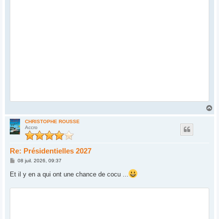
H
a
u
CHRISTOPHE ROUSSE
Accro
t
Re: Présidentielles 2027
M
08 juil. 2026, 09:37
e
s
Et il y en a qui ont une chance de cocu ...
s
a
g
e