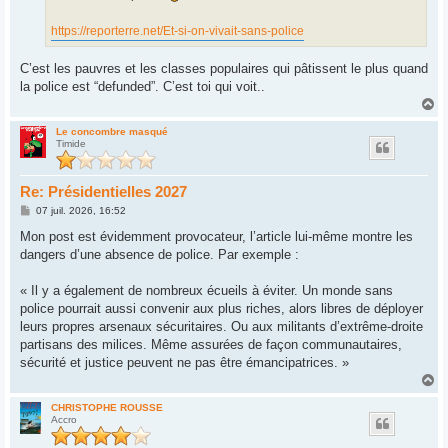
https://reporterre.net/Et-si-on-vivait-sans-police
C’est les pauvres et les classes populaires qui pâtissent le plus quand
la police est “defunded”. C’est toi qui voit..
H
a
u
Le concombre masqué
Timide
t
Re: Présidentielles 2027
M
07 juil. 2026, 16:52
e
s
Mon post est évidemment provocateur, l’article lui-même montre les
s
dangers d’une absence de police. Par exemple :
a
g
e
« Il y a également de nombreux écueils à éviter. Un monde sans
police pourrait aussi convenir aux plus riches, alors libres de déployer
leurs propres arsenaux sécuritaires. Ou aux militants d’extrême-droite
partisans des milices. Même assurées de façon communautaires,
sécurité et justice peuvent ne pas être émancipatrices. »
H
a
u
CHRISTOPHE ROUSSE
Accro
t