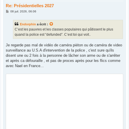
Re: Présidentielles 2027
M
08 juil. 2026, 06:06
e
s
s
Endorphin
a écrit :
a
g
C’est les pauvres et les classes populaires qui pâtissent le plus
e
quand la police est “defunded”. C’est toi qui voit..
Je regarde pas mal de vidéo de caméra piéton ou de caméra de video
surveillance au U.S.A d'intervention de la police , c'est sure qu'ils
disent une ou 2 fois à la personne de lâcher son arme ou de s'arrêter
et après ca défouraille , et pas de proces après pour les flics comme
avec Nael en France...