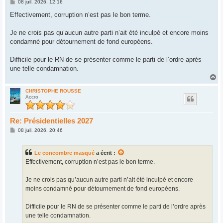
M
08 juil. 2026, 12:16
e
s
Effectivement, corruption n’est pas le bon terme.
s
a
g
Je ne crois pas qu’aucun autre parti n’ait été inculpé et encore moins
e
condamné pour détournement de fond européens.
Difficile pour le RN de se présenter comme le parti de l’ordre après
une telle condamnation.
H
a
u
CHRISTOPHE ROUSSE
Accro
t
Re: Présidentielles 2027
M
08 juil. 2026, 20:46
e
s
s
Le concombre masqué
a écrit :
a
g
Effectivement, corruption n’est pas le bon terme.
e
Je ne crois pas qu’aucun autre parti n’ait été inculpé et encore
moins condamné pour détournement de fond européens.
Difficile pour le RN de se présenter comme le parti de l’ordre après
une telle condamnation.