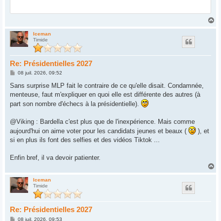
H
a
u
Iceman
Timide
t
Re: Présidentielles 2027
M
08 juil. 2026, 09:52
e
s
Sans surprise MLP fait le contraire de ce qu'elle disait. Condamnée,
s
menteuse, faut m'expliquer en quoi elle est différente des autres (à
a
g
part son nombre d'échecs à la présidentielle).
e
@Viking : Bardella c'est plus que de l'inexpérience. Mais comme
aujourd'hui on aime voter pour les candidats jeunes et beaux (
), et
si en plus ils font des selfies et des vidéos Tiktok ...
Enfin bref, il va devoir patienter.
H
a
u
Iceman
Timide
t
Re: Présidentielles 2027
M
08 juil. 2026, 09:53