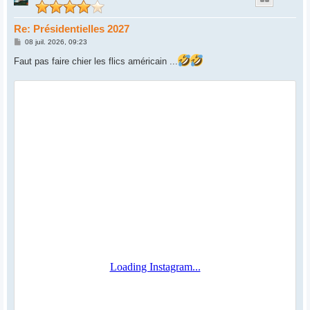
Re: Présidentielles 2027
M
08 juil. 2026, 09:23
e
s
Faut pas faire chier les flics américain ...
s
a
g
e