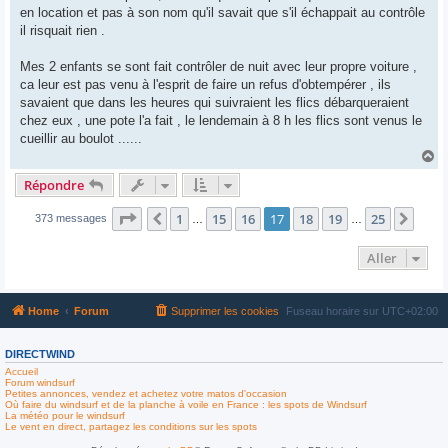
en location et pas à son nom qu'il savait que s'il échappait au contrôle
il risquait rien .
Mes 2 enfants se sont fait contrôler de nuit avec leur propre voiture ,
ca leur est pas venu à l'esprit de faire un refus d'obtempérer , ils
savaient que dans les heures qui suivraient les flics débarqueraient
chez eux , une pote l'a fait , le lendemain à 8 h les flics sont venus le
cueillir au boulot ......
H
a
Répondre
u
t
Page
17
sur
25
1
15
16
17
18
19
25
Précédent
Suiv
373 messages
…
…
Aller
Home
Forum
Supprimer les cookies
Fuseau horaire sur
UTC+02:00
DIRECTWIND
Accueil
Forum windsurf
Petites annonces, vendez et achetez votre matos d'occasion
Où faire du windsurf et de la planche à voile en France : les spots de Windsurf
La météo pour le windsurf
Le vent en direct, partagez les conditions sur les spots