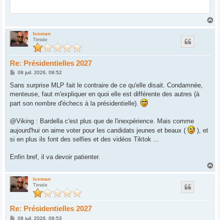
H
a
u
Iceman
Timide
t
Re: Présidentielles 2027
M
08 juil. 2026, 09:52
e
s
Sans surprise MLP fait le contraire de ce qu'elle disait. Condamnée,
s
menteuse, faut m'expliquer en quoi elle est différente des autres (à
a
g
part son nombre d'échecs à la présidentielle).
e
@Viking : Bardella c'est plus que de l'inexpérience. Mais comme
aujourd'hui on aime voter pour les candidats jeunes et beaux (
), et
si en plus ils font des selfies et des vidéos Tiktok ...
Enfin bref, il va devoir patienter.
H
a
u
Iceman
Timide
t
Re: Présidentielles 2027
M
08 juil. 2026, 09:53