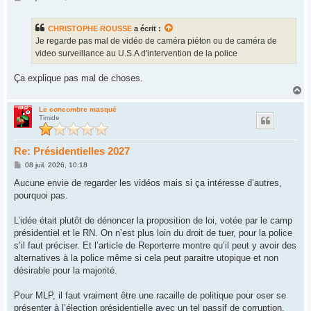
e
s
s
CHRISTOPHE ROUSSE
a écrit :
a
g
Je regarde pas mal de vidéo de caméra piéton ou de caméra de
e
video surveillance au U.S.A d'intervention de la police
Ça explique pas mal de choses.
H
a
u
Le concombre masqué
Timide
t
Re: Présidentielles 2027
M
08 juil. 2026, 10:18
e
s
Aucune envie de regarder les vidéos mais si ça intéresse d’autres,
s
pourquoi pas.
a
g
e
L’idée était plutôt de dénoncer la proposition de loi, votée par le camp
présidentiel et le RN. On n’est plus loin du droit de tuer, pour la police
s’il faut préciser. Et l’article de Reporterre montre qu’il peut y avoir des
alternatives à la police même si cela peut paraitre utopique et non
désirable pour la majorité.
Pour MLP, il faut vraiment être une racaille de politique pour oser se
présenter à l’élection présidentielle avec un tel passif de corruption.