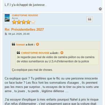
L.F.I y'a échappé de justesse .
H
a
u
CHRISTOPHE ROUSSE
Accro
t
Re: Présidentielles 2027
M
08 juil. 2026, 20:48
e
s
s
Iceman
a écrit :
a
g
e
CHRISTOPHE ROUSSE
a écrit :
Je regarde pas mal de vidéo de caméra piéton ou de caméra
de video surveillance au U.S.A d'intervention de la police
Ça explique pas mal de choses.
Ca explique quoi ? Tu préfères que le flic ou une personne innocente
ce face buter ? Les flics font les sommations d'usages , ils prennent
pas les mecs par surprise , tu essayes de te tirer ou pire tu sorts une
arme , tu joues , tu perds , légitime défense ....
J'ai essayer d'expliquer à mes enfants pourquoi Nahel à pris le risque
d'un refus d'obtempérer , c'est uniquement parce que la voiture était