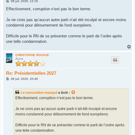
M
08 juil. 2026, 12:16
e
s
Effectivement, corruption n’est pas le bon terme.
s
a
g
Je ne crois pas qu’aucun autre parti n’ait été inculpé et encore moins
e
condamné pour détournement de fond européens.
Difficile pour le RN de se présenter comme le parti de l’ordre après
une telle condamnation.
H
a
u
CHRISTOPHE ROUSSE
Accro
t
Re: Présidentielles 2027
M
08 juil. 2026, 20:46
e
s
s
Le concombre masqué
a écrit :
a
g
Effectivement, corruption n’est pas le bon terme.
e
Je ne crois pas qu’aucun autre parti n’ait été inculpé et encore
moins condamné pour détournement de fond européens.
Difficile pour le RN de se présenter comme le parti de l’ordre après
une telle condamnation.