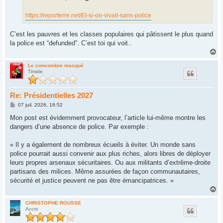
https://reporterre.net/Et-si-on-vivait-sans-police
C’est les pauvres et les classes populaires qui pâtissent le plus quand
la police est “defunded”. C’est toi qui voit..
H
a
u
Le concombre masqué
Timide
t
Re: Présidentielles 2027
M
07 juil. 2026, 16:52
e
s
Mon post est évidemment provocateur, l’article lui-même montre les
s
dangers d’une absence de police. Par exemple :
a
g
e
« Il y a également de nombreux écueils à éviter. Un monde sans
police pourrait aussi convenir aux plus riches, alors libres de déployer
leurs propres arsenaux sécuritaires. Ou aux militants d’extrême-droite
partisans des milices. Même assurées de façon communautaires,
sécurité et justice peuvent ne pas être émancipatrices. »
H
a
u
CHRISTOPHE ROUSSE
Accro
t