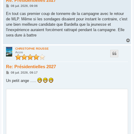
Re: Présidentielles 2027
M
08 juil. 2026, 09:06
e
s
En tout cas premier coup de tonnerre de la campagne avec le retour
s
de MLP. Même si les sondages disaient pour instant le contraire, c'est
a
g
une bien meilleure candidate que Bardella que la jeunesse et
e
l'inexpérience auraient forcément rattrapé pendant la campagne. Elle
sera dure à battre
H
a
u
CHRISTOPHE ROUSSE
Accro
t
Re: Présidentielles 2027
M
08 juil. 2026, 09:17
e
s
Un petit ange .....
s
a
g
e