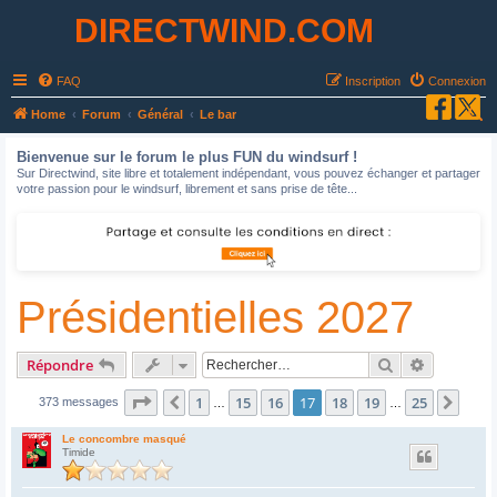
DIRECTWIND.COM
FAQ
Inscription
Connexion
R
Home
Forum
Général
Le bar
e
Bienvenue sur le forum le plus FUN du windsurf !
c
Sur Directwind, site libre et totalement indépendant, vous pouvez échanger et partager
votre passion pour le windsurf, librement et sans prise de tête...
h
e
r
c
Présidentielles 2027
h
e
r
Rechercher
Recherche
Répondre
Page
17
sur
25
1
15
16
17
18
19
25
Précédent
Suiv
373 messages
…
…
Le concombre masqué
Timide