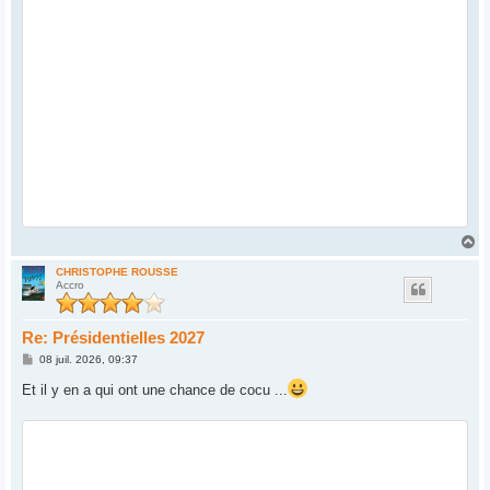
H
a
u
CHRISTOPHE ROUSSE
Accro
t
Re: Présidentielles 2027
M
08 juil. 2026, 09:37
e
s
Et il y en a qui ont une chance de cocu ...
s
a
g
e