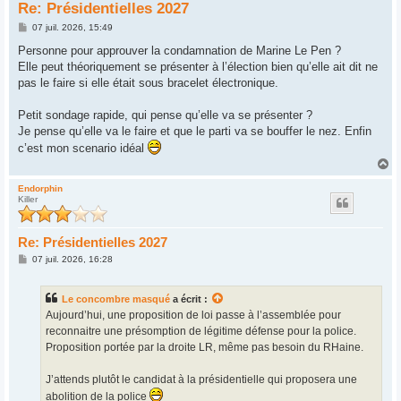
Re: Présidentielles 2027
M
07 juil. 2026, 15:49
e
s
Personne pour approuver la condamnation de Marine Le Pen ?
s
Elle peut théoriquement se présenter à l’élection bien qu’elle ait dit ne
a
g
pas le faire si elle était sous bracelet électronique.
e
Petit sondage rapide, qui pense qu’elle va se présenter ?
Je pense qu’elle va le faire et que le parti va se bouffer le nez. Enfin
c’est mon scenario idéal
H
a
u
Endorphin
Killer
t
Re: Présidentielles 2027
M
07 juil. 2026, 16:28
e
s
s
Le concombre masqué
a écrit :
a
g
Aujourd’hui, une proposition de loi passe à l’assemblée pour
e
reconnaitre une présomption de légitime défense pour la police.
Proposition portée par la droite LR, même pas besoin du RHaine.
J’attends plutôt le candidat à la présidentielle qui proposera une
abolition de la police