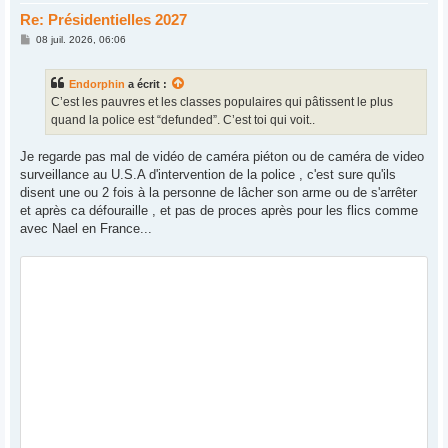
Re: Présidentielles 2027
M
08 juil. 2026, 06:06
e
s
s
Endorphin
a écrit :
a
g
C’est les pauvres et les classes populaires qui pâtissent le plus
e
quand la police est “defunded”. C’est toi qui voit..
Je regarde pas mal de vidéo de caméra piéton ou de caméra de video
surveillance au U.S.A d'intervention de la police , c'est sure qu'ils
disent une ou 2 fois à la personne de lâcher son arme ou de s'arrêter
et après ca défouraille , et pas de proces après pour les flics comme
avec Nael en France...