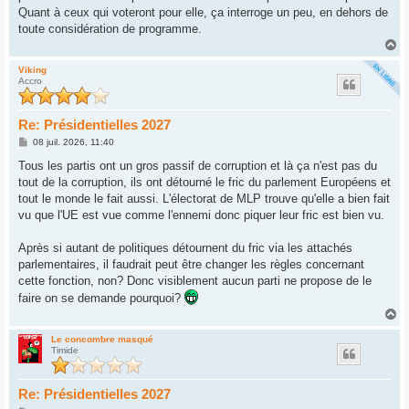
Quant à ceux qui voteront pour elle, ça interroge un peu, en dehors de
toute considération de programme.
H
a
u
Viking
Accro
t
Re: Présidentielles 2027
M
08 juil. 2026, 11:40
e
s
Tous les partis ont un gros passif de corruption et là ça n'est pas du
s
tout de la corruption, ils ont détourné le fric du parlement Européens et
a
g
tout le monde le fait aussi. L'électorat de MLP trouve qu'elle a bien fait
e
vu que l'UE est vue comme l'ennemi donc piquer leur fric est bien vu.
Après si autant de politiques détournent du fric via les attachés
parlementaires, il faudrait peut être changer les règles concernant
cette fonction, non? Donc visiblement aucun parti ne propose de le
faire on se demande pourquoi?
H
a
u
Le concombre masqué
Timide
t
Re: Présidentielles 2027