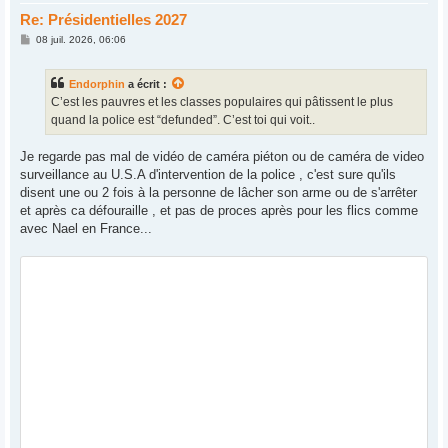
Re: Présidentielles 2027
M
08 juil. 2026, 06:06
e
s
s
Endorphin
a écrit :
a
g
C’est les pauvres et les classes populaires qui pâtissent le plus
e
quand la police est “defunded”. C’est toi qui voit..
Je regarde pas mal de vidéo de caméra piéton ou de caméra de video
surveillance au U.S.A d'intervention de la police , c'est sure qu'ils
disent une ou 2 fois à la personne de lâcher son arme ou de s'arrêter
et après ca défouraille , et pas de proces après pour les flics comme
avec Nael en France...