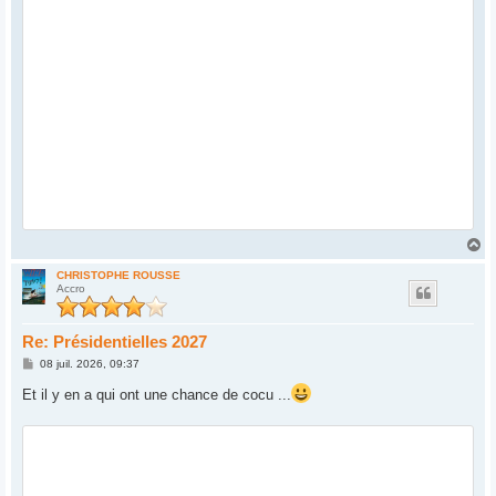
H
a
u
CHRISTOPHE ROUSSE
Accro
t
Re: Présidentielles 2027
M
08 juil. 2026, 09:37
e
s
Et il y en a qui ont une chance de cocu ...
s
a
g
e