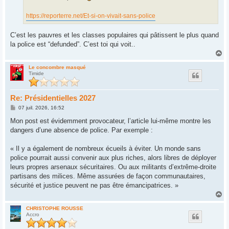
https://reporterre.net/Et-si-on-vivait-sans-police
C’est les pauvres et les classes populaires qui pâtissent le plus quand
la police est “defunded”. C’est toi qui voit..
H
a
u
Le concombre masqué
Timide
t
Re: Présidentielles 2027
M
07 juil. 2026, 16:52
e
s
Mon post est évidemment provocateur, l’article lui-même montre les
s
dangers d’une absence de police. Par exemple :
a
g
e
« Il y a également de nombreux écueils à éviter. Un monde sans
police pourrait aussi convenir aux plus riches, alors libres de déployer
leurs propres arsenaux sécuritaires. Ou aux militants d’extrême-droite
partisans des milices. Même assurées de façon communautaires,
sécurité et justice peuvent ne pas être émancipatrices. »
H
a
u
CHRISTOPHE ROUSSE
Accro
t