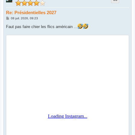
Re: Présidentielles 2027
M
08 juil. 2026, 09:23
e
s
Faut pas faire chier les flics américain ...
s
a
g
e