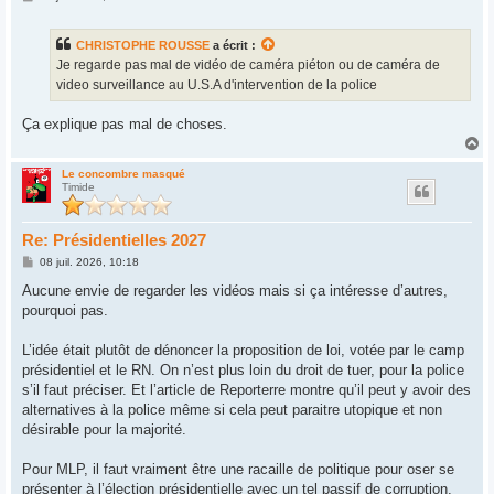
e
s
s
CHRISTOPHE ROUSSE
a écrit :
a
g
Je regarde pas mal de vidéo de caméra piéton ou de caméra de
e
video surveillance au U.S.A d'intervention de la police
Ça explique pas mal de choses.
H
a
u
Le concombre masqué
Timide
t
Re: Présidentielles 2027
M
08 juil. 2026, 10:18
e
s
Aucune envie de regarder les vidéos mais si ça intéresse d’autres,
s
pourquoi pas.
a
g
e
L’idée était plutôt de dénoncer la proposition de loi, votée par le camp
présidentiel et le RN. On n’est plus loin du droit de tuer, pour la police
s’il faut préciser. Et l’article de Reporterre montre qu’il peut y avoir des
alternatives à la police même si cela peut paraitre utopique et non
désirable pour la majorité.
Pour MLP, il faut vraiment être une racaille de politique pour oser se
présenter à l’élection présidentielle avec un tel passif de corruption.