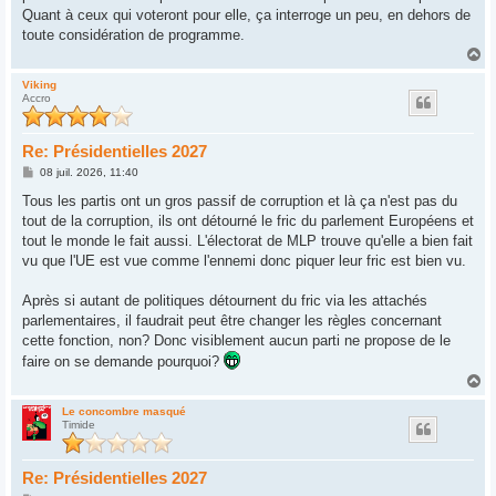
Quant à ceux qui voteront pour elle, ça interroge un peu, en dehors de
toute considération de programme.
H
a
u
Viking
Accro
t
Re: Présidentielles 2027
M
08 juil. 2026, 11:40
e
s
Tous les partis ont un gros passif de corruption et là ça n'est pas du
s
tout de la corruption, ils ont détourné le fric du parlement Européens et
a
g
tout le monde le fait aussi. L'électorat de MLP trouve qu'elle a bien fait
e
vu que l'UE est vue comme l'ennemi donc piquer leur fric est bien vu.
Après si autant de politiques détournent du fric via les attachés
parlementaires, il faudrait peut être changer les règles concernant
cette fonction, non? Donc visiblement aucun parti ne propose de le
faire on se demande pourquoi?
H
a
u
Le concombre masqué
Timide
t
Re: Présidentielles 2027