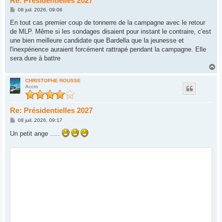
Re: Présidentielles 2027
M
08 juil. 2026, 09:06
e
s
En tout cas premier coup de tonnerre de la campagne avec le retour
s
de MLP. Même si les sondages disaient pour instant le contraire, c'est
a
g
une bien meilleure candidate que Bardella que la jeunesse et
e
l'inexpérience auraient forcément rattrapé pendant la campagne. Elle
sera dure à battre
H
a
u
CHRISTOPHE ROUSSE
Accro
t
Re: Présidentielles 2027
M
08 juil. 2026, 09:17
e
s
Un petit ange .....
s
a
g
e