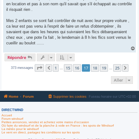
en location et pas à son nom qu'il savait que s'il échappait au contrôle
il risquait rien .
Mes 2 enfants se sont fait contrôler de nuit avec leur propre voiture ,
ca leur est pas venu à l'esprit de faire un refus d'obtempérer , ils
savaient que dans les heures qui suivraient les flics débarqueraient
chez eux , une pote l'a fait , le lendemain à 8 h les flics sont venus le
cueillir au boulot ......
H
a
Répondre
u
t
Page
17
sur
25
1
15
16
17
18
19
25
Précédent
Suiv
373 messages
…
…
Aller
Home
Forum
Supprimer les cookies
Fuseau horaire sur
UTC+02:00
DIRECTWIND
Accueil
Forum windsurf
Petites annonces, vendez et achetez votre matos d'occasion
Où faire du windsurf et de la planche à voile en France : les spots de Windsurf
La météo pour le windsurf
Le vent en direct, partagez les conditions sur les spots