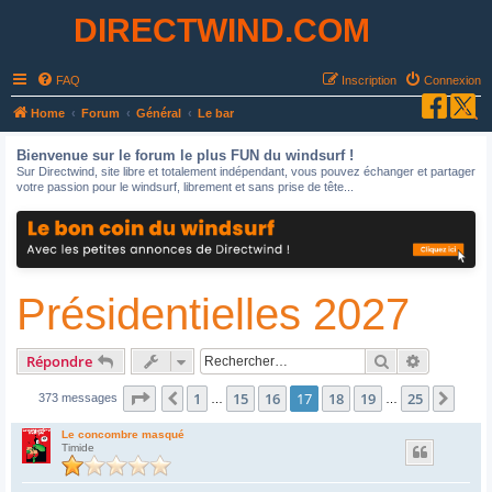
DIRECTWIND.COM
FAQ
Inscription
Connexion
R
Home
Forum
Général
Le bar
e
Bienvenue sur le forum le plus FUN du windsurf !
c
Sur Directwind, site libre et totalement indépendant, vous pouvez échanger et partager
votre passion pour le windsurf, librement et sans prise de tête...
h
e
r
c
Présidentielles 2027
h
e
r
Rechercher
Recherche
Répondre
Page
17
sur
25
1
15
16
17
18
19
25
Précédent
Suiv
373 messages
…
…
Le concombre masqué
Timide