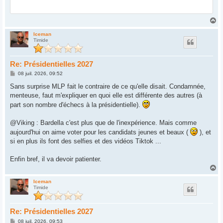
H
a
u
Iceman
Timide
t
Re: Présidentielles 2027
M
08 juil. 2026, 09:52
e
s
Sans surprise MLP fait le contraire de ce qu'elle disait. Condamnée,
s
menteuse, faut m'expliquer en quoi elle est différente des autres (à
a
g
part son nombre d'échecs à la présidentielle).
e
@Viking : Bardella c'est plus que de l'inexpérience. Mais comme
aujourd'hui on aime voter pour les candidats jeunes et beaux (
), et
si en plus ils font des selfies et des vidéos Tiktok ...
Enfin bref, il va devoir patienter.
H
a
u
Iceman
Timide
t
Re: Présidentielles 2027
M
08 juil. 2026, 09:53