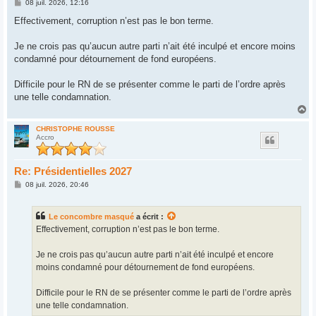
M
08 juil. 2026, 12:16
e
s
Effectivement, corruption n’est pas le bon terme.
s
a
g
Je ne crois pas qu’aucun autre parti n’ait été inculpé et encore moins
e
condamné pour détournement de fond européens.
Difficile pour le RN de se présenter comme le parti de l’ordre après
une telle condamnation.
H
a
u
CHRISTOPHE ROUSSE
Accro
t
Re: Présidentielles 2027
M
08 juil. 2026, 20:46
e
s
s
Le concombre masqué
a écrit :
a
g
Effectivement, corruption n’est pas le bon terme.
e
Je ne crois pas qu’aucun autre parti n’ait été inculpé et encore
moins condamné pour détournement de fond européens.
Difficile pour le RN de se présenter comme le parti de l’ordre après
une telle condamnation.