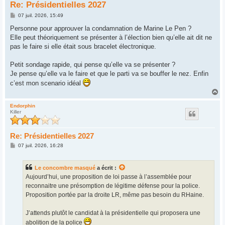
Re: Présidentielles 2027
M
07 juil. 2026, 15:49
e
s
Personne pour approuver la condamnation de Marine Le Pen ?
s
Elle peut théoriquement se présenter à l’élection bien qu’elle ait dit ne
a
g
pas le faire si elle était sous bracelet électronique.
e
Petit sondage rapide, qui pense qu’elle va se présenter ?
Je pense qu’elle va le faire et que le parti va se bouffer le nez. Enfin
c’est mon scenario idéal
H
a
u
Endorphin
Killer
t
Re: Présidentielles 2027
M
07 juil. 2026, 16:28
e
s
s
Le concombre masqué
a écrit :
a
g
Aujourd’hui, une proposition de loi passe à l’assemblée pour
e
reconnaitre une présomption de légitime défense pour la police.
Proposition portée par la droite LR, même pas besoin du RHaine.
J’attends plutôt le candidat à la présidentielle qui proposera une
abolition de la police