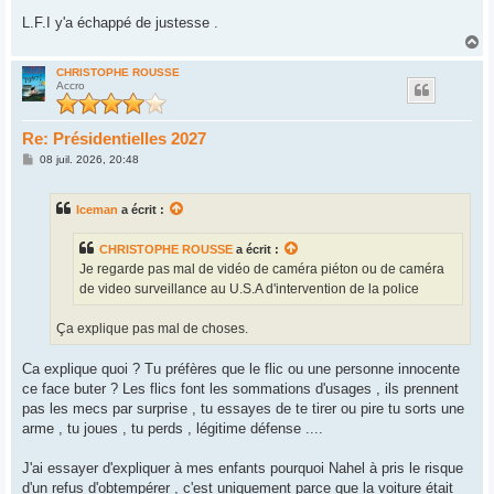
L.F.I y'a échappé de justesse .
H
a
u
CHRISTOPHE ROUSSE
Accro
t
Re: Présidentielles 2027
M
08 juil. 2026, 20:48
e
s
s
Iceman
a écrit :
a
g
e
CHRISTOPHE ROUSSE
a écrit :
Je regarde pas mal de vidéo de caméra piéton ou de caméra
de video surveillance au U.S.A d'intervention de la police
Ça explique pas mal de choses.
Ca explique quoi ? Tu préfères que le flic ou une personne innocente
ce face buter ? Les flics font les sommations d'usages , ils prennent
pas les mecs par surprise , tu essayes de te tirer ou pire tu sorts une
arme , tu joues , tu perds , légitime défense ....
J'ai essayer d'expliquer à mes enfants pourquoi Nahel à pris le risque
d'un refus d'obtempérer , c'est uniquement parce que la voiture était