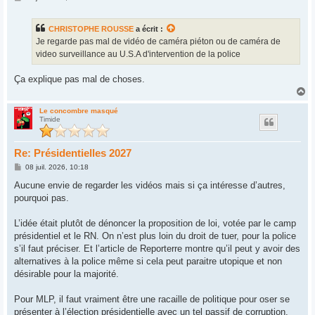
e
s
s
CHRISTOPHE ROUSSE
a écrit :
a
g
Je regarde pas mal de vidéo de caméra piéton ou de caméra de
e
video surveillance au U.S.A d'intervention de la police
Ça explique pas mal de choses.
H
a
u
Le concombre masqué
Timide
t
Re: Présidentielles 2027
M
08 juil. 2026, 10:18
e
s
Aucune envie de regarder les vidéos mais si ça intéresse d’autres,
s
pourquoi pas.
a
g
e
L’idée était plutôt de dénoncer la proposition de loi, votée par le camp
présidentiel et le RN. On n’est plus loin du droit de tuer, pour la police
s’il faut préciser. Et l’article de Reporterre montre qu’il peut y avoir des
alternatives à la police même si cela peut paraitre utopique et non
désirable pour la majorité.
Pour MLP, il faut vraiment être une racaille de politique pour oser se
présenter à l’élection présidentielle avec un tel passif de corruption.