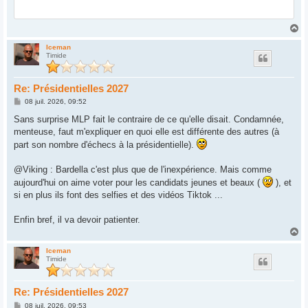
H
a
u
Iceman
Timide
t
Re: Présidentielles 2027
M
08 juil. 2026, 09:52
e
s
Sans surprise MLP fait le contraire de ce qu'elle disait. Condamnée,
s
menteuse, faut m'expliquer en quoi elle est différente des autres (à
a
g
part son nombre d'échecs à la présidentielle).
e
@Viking : Bardella c'est plus que de l'inexpérience. Mais comme
aujourd'hui on aime voter pour les candidats jeunes et beaux (
), et
si en plus ils font des selfies et des vidéos Tiktok ...
Enfin bref, il va devoir patienter.
H
a
u
Iceman
Timide
t
Re: Présidentielles 2027
M
08 juil. 2026, 09:53