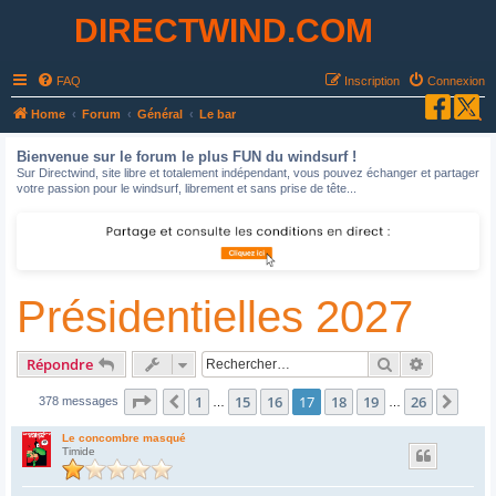
DIRECTWIND.COM
FAQ
Inscription
Connexion
R
Home
Forum
Général
Le bar
e
Bienvenue sur le forum le plus FUN du windsurf !
c
Sur Directwind, site libre et totalement indépendant, vous pouvez échanger et partager
votre passion pour le windsurf, librement et sans prise de tête...
h
e
r
c
Présidentielles 2027
h
e
r
Rechercher
Recherche
Répondre
Page
17
sur
26
1
15
16
17
18
19
26
Précédent
Suiv
378 messages
…
…
Le concombre masqué
Timide