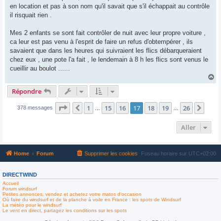
en location et pas à son nom qu'il savait que s'il échappait au contrôle
il risquait rien .
Mes 2 enfants se sont fait contrôler de nuit avec leur propre voiture ,
ca leur est pas venu à l'esprit de faire un refus d'obtempérer , ils
savaient que dans les heures qui suivraient les flics débarqueraient
chez eux , une pote l'a fait , le lendemain à 8 h les flics sont venus le
cueillir au boulot ......
H
a
Répondre
u
t
Page
17
sur
26
1
15
16
17
18
19
26
Précédent
Suiv
378 messages
…
…
Aller
Home
Forum
Supprimer les cookies
Fuseau horaire sur
UTC+02:00
DIRECTWIND
Accueil
Forum windsurf
Petites annonces, vendez et achetez votre matos d'occasion
Où faire du windsurf et de la planche à voile en France : les spots de Windsurf
La météo pour le windsurf
Le vent en direct, partagez les conditions sur les spots