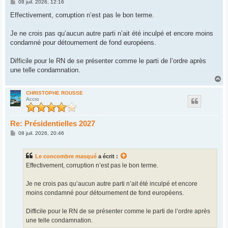
M
08 juil. 2026, 12:16
e
s
Effectivement, corruption n’est pas le bon terme.
s
a
g
Je ne crois pas qu’aucun autre parti n’ait été inculpé et encore moins
e
condamné pour détournement de fond européens.
Difficile pour le RN de se présenter comme le parti de l’ordre après
une telle condamnation.
H
a
u
CHRISTOPHE ROUSSE
Accro
t
Re: Présidentielles 2027
M
08 juil. 2026, 20:46
e
s
s
Le concombre masqué
a écrit :
a
g
Effectivement, corruption n’est pas le bon terme.
e
Je ne crois pas qu’aucun autre parti n’ait été inculpé et encore
moins condamné pour détournement de fond européens.
Difficile pour le RN de se présenter comme le parti de l’ordre après
une telle condamnation.