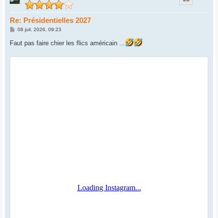
Re: Présidentielles 2027
M
08 juil. 2026, 09:23
e
s
Faut pas faire chier les flics américain ...
s
a
g
e