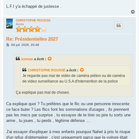
L.F.I y'a échappé de justesse .
H
a
u
CHRISTOPHE ROUSSE
Accro
t
Re: Présidentielles 2027
M
08 juil. 2026, 20:48
e
s
s
Iceman
a écrit :
a
g
e
CHRISTOPHE ROUSSE
a écrit :
Je regarde pas mal de vidéo de caméra piéton ou de caméra
de video surveillance au U.S.A d'intervention de la police
Ça explique pas mal de choses.
Ca explique quoi ? Tu préfères que le flic ou une personne innocente
ce face buter ? Les flics font les sommations d'usages , ils prennent
pas les mecs par surprise , tu essayes de te tirer ou pire tu sorts une
arme , tu joues , tu perds , légitime défense ....
J'ai essayer d'expliquer à mes enfants pourquoi Nahel à pris le risque
d'un refus d'obtempérer , c'est uniquement parce que la voiture était