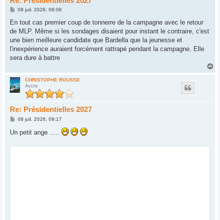
Re: Présidentielles 2027
M
08 juil. 2026, 09:06
e
s
En tout cas premier coup de tonnerre de la campagne avec le retour
s
de MLP. Même si les sondages disaient pour instant le contraire, c'est
a
g
une bien meilleure candidate que Bardella que la jeunesse et
e
l'inexpérience auraient forcément rattrapé pendant la campagne. Elle
sera dure à battre
H
a
u
CHRISTOPHE ROUSSE
Accro
t
Re: Présidentielles 2027
M
08 juil. 2026, 09:17
e
s
Un petit ange .....
s
a
g
e