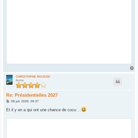
H
a
u
CHRISTOPHE ROUSSE
Accro
t
Re: Présidentielles 2027
M
08 juil. 2026, 09:37
e
s
Et il y en a qui ont une chance de cocu ...
s
a
g
e