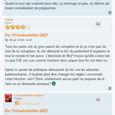
Quant à ceux qui voteront pour elle, ça interroge un peu, en dehors de
toute considération de programme.
H
a
u
Viking
Accro
t
Re: Présidentielles 2027
M
08 juil. 2026, 11:40
e
s
Tous les partis ont un gros passif de corruption et là ça n'est pas du
s
tout de la corruption, ils ont détourné le fric du parlement Européens et
a
g
tout le monde le fait aussi. L'électorat de MLP trouve qu'elle a bien fait
e
vu que l'UE est vue comme l'ennemi donc piquer leur fric est bien vu.
Après si autant de politiques détournent du fric via les attachés
parlementaires, il faudrait peut être changer les règles concernant
cette fonction, non? Donc visiblement aucun parti ne propose de le
faire on se demande pourquoi?
H
a
u
Le concombre masqué
Timide
t
Re: Présidentielles 2027