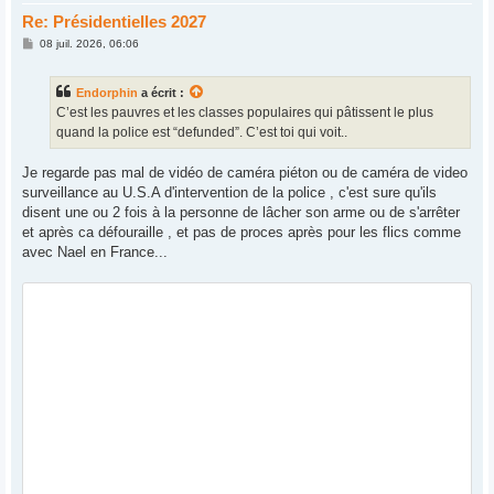
Re: Présidentielles 2027
M
08 juil. 2026, 06:06
e
s
s
Endorphin
a écrit :
a
g
C’est les pauvres et les classes populaires qui pâtissent le plus
e
quand la police est “defunded”. C’est toi qui voit..
Je regarde pas mal de vidéo de caméra piéton ou de caméra de video
surveillance au U.S.A d'intervention de la police , c'est sure qu'ils
disent une ou 2 fois à la personne de lâcher son arme ou de s'arrêter
et après ca défouraille , et pas de proces après pour les flics comme
avec Nael en France...