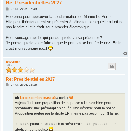
Re: Présidentielles 2027
M
07 juil. 2026, 15:49
e
s
Personne pour approuver la condamnation de Marine Le Pen ?
s
Elle peut théoriquement se présenter à l’élection bien qu’elle ait dit ne
a
g
pas le faire si elle était sous bracelet électronique.
e
Petit sondage rapide, qui pense qu’elle va se présenter ?
Je pense qu’elle va le faire et que le parti va se bouffer le nez. Enfin
c’est mon scenario idéal
H
a
u
Endorphin
Killer
t
Re: Présidentielles 2027
M
07 juil. 2026, 16:28
e
s
s
Le concombre masqué
a écrit :
a
g
Aujourd’hui, une proposition de loi passe à l’assemblée pour
e
reconnaitre une présomption de légitime défense pour la police.
Proposition portée par la droite LR, même pas besoin du RHaine.
J’attends plutôt le candidat à la présidentielle qui proposera une
abolition de la police