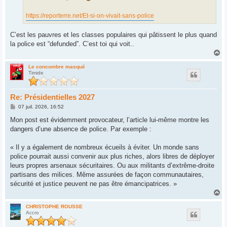
https://reporterre.net/Et-si-on-vivait-sans-police
C’est les pauvres et les classes populaires qui pâtissent le plus quand
la police est “defunded”. C’est toi qui voit..
H
a
u
Le concombre masqué
Timide
t
Re: Présidentielles 2027
M
07 juil. 2026, 16:52
e
s
Mon post est évidemment provocateur, l’article lui-même montre les
s
dangers d’une absence de police. Par exemple :
a
g
e
« Il y a également de nombreux écueils à éviter. Un monde sans
police pourrait aussi convenir aux plus riches, alors libres de déployer
leurs propres arsenaux sécuritaires. Ou aux militants d’extrême-droite
partisans des milices. Même assurées de façon communautaires,
sécurité et justice peuvent ne pas être émancipatrices. »
H
a
u
CHRISTOPHE ROUSSE
Accro
t