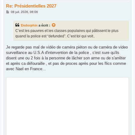
Re: Présidentielles 2027
M
08 juil. 2026, 06:06
e
s
s
Endorphin
a écrit :
a
g
C’est les pauvres et les classes populaires qui pâtissent le plus
e
quand la police est “defunded”. C’est toi qui voit..
Je regarde pas mal de vidéo de caméra piéton ou de caméra de video
surveillance au U.S.A d'intervention de la police , c'est sure qu'ils
disent une ou 2 fois à la personne de lâcher son arme ou de s'arrêter
et après ca défouraille , et pas de proces après pour les flics comme
avec Nael en France...