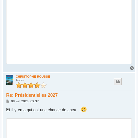
H
a
u
CHRISTOPHE ROUSSE
Accro
t
Re: Présidentielles 2027
M
08 juil. 2026, 09:37
e
s
Et il y en a qui ont une chance de cocu ...
s
a
g
e