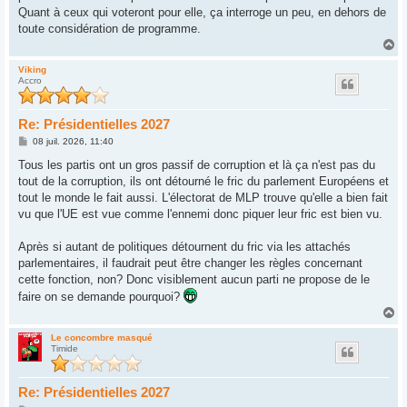
Quant à ceux qui voteront pour elle, ça interroge un peu, en dehors de
toute considération de programme.
H
a
u
Viking
Accro
t
Re: Présidentielles 2027
M
08 juil. 2026, 11:40
e
s
Tous les partis ont un gros passif de corruption et là ça n'est pas du
s
tout de la corruption, ils ont détourné le fric du parlement Européens et
a
g
tout le monde le fait aussi. L'électorat de MLP trouve qu'elle a bien fait
e
vu que l'UE est vue comme l'ennemi donc piquer leur fric est bien vu.
Après si autant de politiques détournent du fric via les attachés
parlementaires, il faudrait peut être changer les règles concernant
cette fonction, non? Donc visiblement aucun parti ne propose de le
faire on se demande pourquoi?
H
a
u
Le concombre masqué
Timide
t
Re: Présidentielles 2027