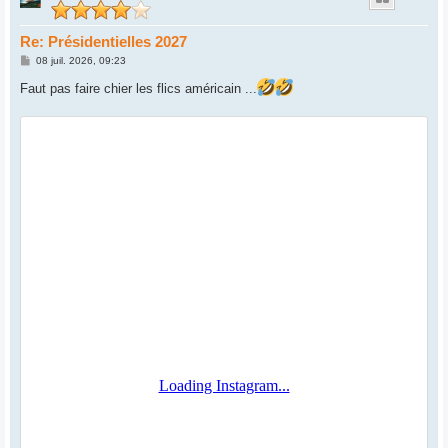
Re: Présidentielles 2027
M
08 juil. 2026, 09:23
e
s
Faut pas faire chier les flics américain ...
s
a
g
e