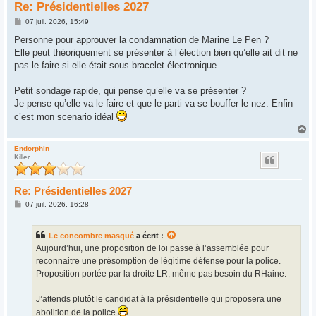
Re: Présidentielles 2027
M
07 juil. 2026, 15:49
e
s
Personne pour approuver la condamnation de Marine Le Pen ?
s
Elle peut théoriquement se présenter à l’élection bien qu’elle ait dit ne
a
g
pas le faire si elle était sous bracelet électronique.
e
Petit sondage rapide, qui pense qu’elle va se présenter ?
Je pense qu’elle va le faire et que le parti va se bouffer le nez. Enfin
c’est mon scenario idéal
H
a
u
Endorphin
Killer
t
Re: Présidentielles 2027
M
07 juil. 2026, 16:28
e
s
s
Le concombre masqué
a écrit :
a
g
Aujourd’hui, une proposition de loi passe à l’assemblée pour
e
reconnaitre une présomption de légitime défense pour la police.
Proposition portée par la droite LR, même pas besoin du RHaine.
J’attends plutôt le candidat à la présidentielle qui proposera une
abolition de la police