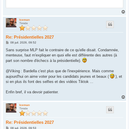
H
a
u
Iceman
Timide
t
Re: Présidentielles 2027
M
08 juil. 2026, 09:52
e
s
Sans surprise MLP fait le contraire de ce qu'elle disait. Condamnée,
s
menteuse, faut m'expliquer en quoi elle est différente des autres (à
a
g
part son nombre d'échecs à la présidentielle).
e
@Viking : Bardella c'est plus que de l'inexpérience. Mais comme
aujourd'hui on aime voter pour les candidats jeunes et beaux (
), et
si en plus ils font des selfies et des vidéos Tiktok ...
Enfin bref, il va devoir patienter.
H
a
u
Iceman
Timide
t
Re: Présidentielles 2027
M
08 juil. 2026, 09:53