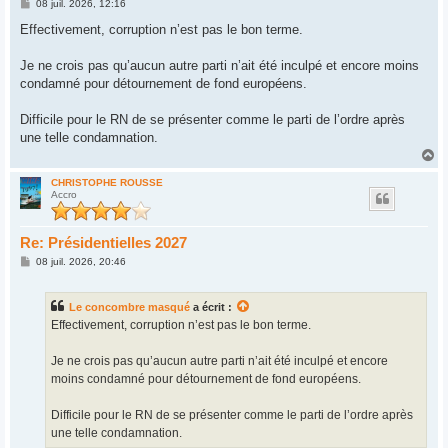
M
08 juil. 2026, 12:16
e
s
Effectivement, corruption n’est pas le bon terme.
s
a
g
Je ne crois pas qu’aucun autre parti n’ait été inculpé et encore moins
e
condamné pour détournement de fond européens.
Difficile pour le RN de se présenter comme le parti de l’ordre après
une telle condamnation.
H
a
u
CHRISTOPHE ROUSSE
Accro
t
Re: Présidentielles 2027
M
08 juil. 2026, 20:46
e
s
s
Le concombre masqué
a écrit :
a
g
Effectivement, corruption n’est pas le bon terme.
e
Je ne crois pas qu’aucun autre parti n’ait été inculpé et encore
moins condamné pour détournement de fond européens.
Difficile pour le RN de se présenter comme le parti de l’ordre après
une telle condamnation.