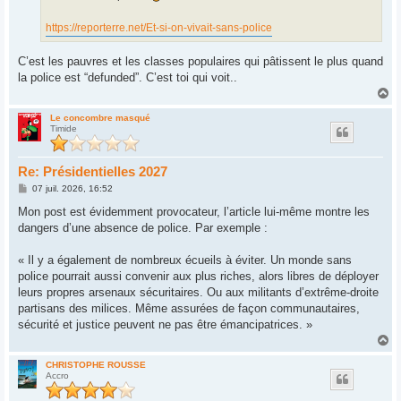
https://reporterre.net/Et-si-on-vivait-sans-police
C’est les pauvres et les classes populaires qui pâtissent le plus quand
la police est “defunded”. C’est toi qui voit..
H
a
u
Le concombre masqué
Timide
t
Re: Présidentielles 2027
M
07 juil. 2026, 16:52
e
s
Mon post est évidemment provocateur, l’article lui-même montre les
s
dangers d’une absence de police. Par exemple :
a
g
e
« Il y a également de nombreux écueils à éviter. Un monde sans
police pourrait aussi convenir aux plus riches, alors libres de déployer
leurs propres arsenaux sécuritaires. Ou aux militants d’extrême-droite
partisans des milices. Même assurées de façon communautaires,
sécurité et justice peuvent ne pas être émancipatrices. »
H
a
u
CHRISTOPHE ROUSSE
Accro
t