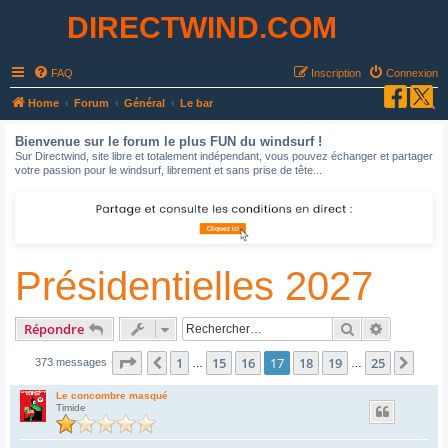
DIRECTWIND.COM
FAQ
Inscription
Connexion
R
Home
Forum
Général
Le bar
e
Bienvenue sur le forum le plus FUN du windsurf !
c
Sur Directwind, site libre et totalement indépendant, vous pouvez échanger et partager
votre passion pour le windsurf, librement et sans prise de tête...
h
e
r
c
Présidentielles 2027
h
e
r
Rechercher
Recherche
Répondre
Page
17
sur
25
1
15
16
17
18
19
25
Précédent
Suiv
373 messages
…
…
Le concombre masqué
Timide