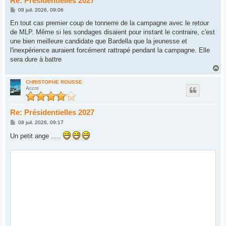
Re: Présidentielles 2027
M
08 juil. 2026, 09:06
e
s
En tout cas premier coup de tonnerre de la campagne avec le retour
s
de MLP. Même si les sondages disaient pour instant le contraire, c'est
a
g
une bien meilleure candidate que Bardella que la jeunesse et
e
l'inexpérience auraient forcément rattrapé pendant la campagne. Elle
sera dure à battre
H
a
u
CHRISTOPHE ROUSSE
Accro
t
Re: Présidentielles 2027
M
08 juil. 2026, 09:17
e
s
Un petit ange .....
s
a
g
e