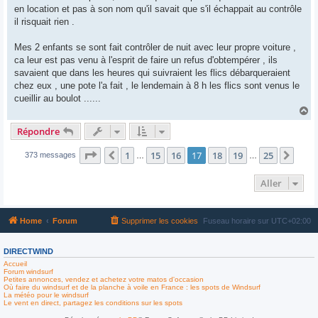
en location et pas à son nom qu'il savait que s'il échappait au contrôle
il risquait rien .
Mes 2 enfants se sont fait contrôler de nuit avec leur propre voiture ,
ca leur est pas venu à l'esprit de faire un refus d'obtempérer , ils
savaient que dans les heures qui suivraient les flics débarqueraient
chez eux , une pote l'a fait , le lendemain à 8 h les flics sont venus le
cueillir au boulot ......
H
a
Répondre
u
t
Page
17
sur
25
1
15
16
17
18
19
25
Précédent
Suiv
373 messages
…
…
Aller
Home
Forum
Supprimer les cookies
Fuseau horaire sur
UTC+02:00
DIRECTWIND
Accueil
Forum windsurf
Petites annonces, vendez et achetez votre matos d'occasion
Où faire du windsurf et de la planche à voile en France : les spots de Windsurf
La météo pour le windsurf
Le vent en direct, partagez les conditions sur les spots