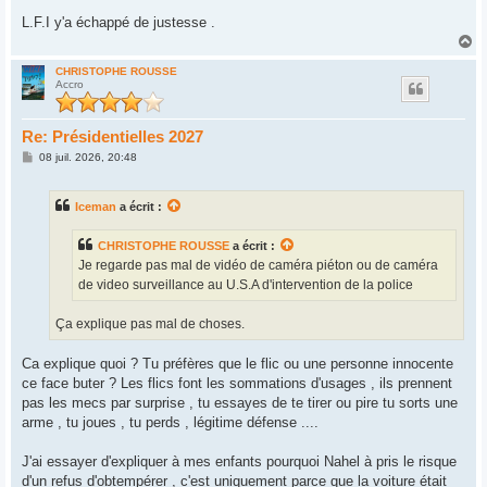
L.F.I y'a échappé de justesse .
H
a
u
CHRISTOPHE ROUSSE
Accro
t
Re: Présidentielles 2027
M
08 juil. 2026, 20:48
e
s
s
Iceman
a écrit :
a
g
e
CHRISTOPHE ROUSSE
a écrit :
Je regarde pas mal de vidéo de caméra piéton ou de caméra
de video surveillance au U.S.A d'intervention de la police
Ça explique pas mal de choses.
Ca explique quoi ? Tu préfères que le flic ou une personne innocente
ce face buter ? Les flics font les sommations d'usages , ils prennent
pas les mecs par surprise , tu essayes de te tirer ou pire tu sorts une
arme , tu joues , tu perds , légitime défense ....
J'ai essayer d'expliquer à mes enfants pourquoi Nahel à pris le risque
d'un refus d'obtempérer , c'est uniquement parce que la voiture était