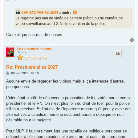
e
s
s
CHRISTOPHE ROUSSE
a écrit :
a
g
Je regarde pas mal de vidéo de caméra piéton ou de caméra de
e
video surveillance au U.S.A d'intervention de la police
Ça explique pas mal de choses.
H
a
u
Le concombre masqué
Timide
t
Re: Présidentielles 2027
M
08 juil. 2026, 10:18
e
s
Aucune envie de regarder les vidéos mais si ça intéresse d’autres,
s
pourquoi pas.
a
g
e
L’idée était plutôt de dénoncer la proposition de loi, votée par le camp
présidentiel et le RN. On n’est plus loin du droit de tuer, pour la police
s’il faut préciser. Et l’article de Reporterre montre qu’il peut y avoir des
alternatives à la police même si cela peut paraitre utopique et non
désirable pour la majorité.
Pour MLP, il faut vraiment être une racaille de politique pour oser se
présenter à l’élection présidentielle avec un tel passif de corruption.