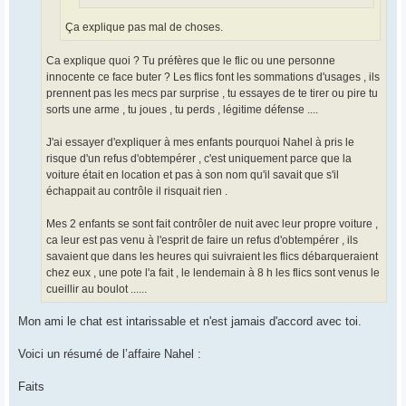
Ça explique pas mal de choses.
Ca explique quoi ? Tu préfères que le flic ou une personne
innocente ce face buter ? Les flics font les sommations d'usages , ils
prennent pas les mecs par surprise , tu essayes de te tirer ou pire tu
sorts une arme , tu joues , tu perds , légitime défense ....
J'ai essayer d'expliquer à mes enfants pourquoi Nahel à pris le
risque d'un refus d'obtempérer , c'est uniquement parce que la
voiture était en location et pas à son nom qu'il savait que s'il
échappait au contrôle il risquait rien .
Mes 2 enfants se sont fait contrôler de nuit avec leur propre voiture ,
ca leur est pas venu à l'esprit de faire un refus d'obtempérer , ils
savaient que dans les heures qui suivraient les flics débarqueraient
chez eux , une pote l'a fait , le lendemain à 8 h les flics sont venus le
cueillir au boulot ......
Mon ami le chat est intarissable et n'est jamais d'accord avec toi.
Voici un résumé de l’affaire Nahel :
Faits