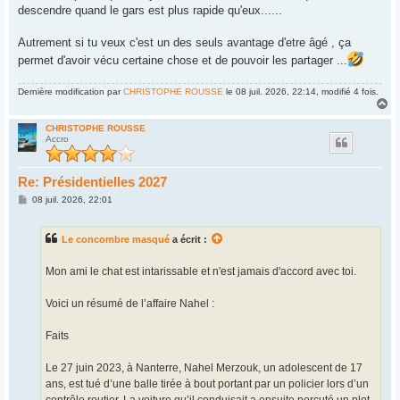
descendre quand le gars est plus rapide qu'eux......
Autrement si tu veux c'est un des seuls avantage d'etre âgé , ça
permet d'avoir vécu certaine chose et de pouvoir les partager ...
Dernière modification par
CHRISTOPHE ROUSSE
le 08 juil. 2026, 22:14, modifié 4 fois.
H
a
u
CHRISTOPHE ROUSSE
Accro
t
Re: Présidentielles 2027
M
08 juil. 2026, 22:01
e
s
s
Le concombre masqué
a écrit :
a
g
e
Mon ami le chat est intarissable et n'est jamais d'accord avec toi.
Voici un résumé de l’affaire Nahel :
Faits
Le 27 juin 2023, à Nanterre, Nahel Merzouk, un adolescent de 17
ans, est tué d’une balle tirée à bout portant par un policier lors d’un