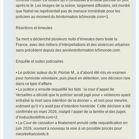
contrôle routier. La voiture qu’il conduisait a ensuite percuté un plot
après le tir. Les images de la scène, largement diffusées, ont montré
que Nahel ne représentait pas de menace immédiate pour les
policiers au moment du tirinformation.tv5monde.com+1.
Réactions et émeutes
Sa mort a déclenché plusieurs nuits d’émeutes dans toute la
France, avec des milliers d’interpellations et des violences urbaines
sans précédent depuis des annéesinformation.tv5monde.com.
Enquête et suites judiciaires
• Le policier auteur du tir, Florian M., a d’abord été mis en examen
pour homicide volontaire, puis placé en détention, une décision rare
dans ce type d’affaire.
• La justice a ensuite requalifié les faits : la cour d’appel de
Versailles a décidé que le policier serait jugé pour « violences ayant
entraîné la mort sans intention de la donner », et non pour meurtre,
estimant qu’il n’y avait pas d’intention homicide. Cette décision a été
confirmée en mars 2026, malgré l’appel de la famille et des juges
d’instructionbfmtv.com+2.
• La Cour de cassation a finalement annulé cette requalification en
juin 2026, ouvrant à nouveau la voie à un possible procès pour
meurtrefranceinfo.fr.