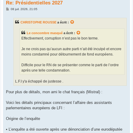
Re: Présidentielles 2027
M
08 juil. 2026, 21:05
e
s
s
CHRISTOPHE ROUSSE
a écrit :
a
g
e
Le concombre masqué
a écrit :
Effectivement, corruption n’est pas le bon terme.
Je ne crois pas qu’aucun autre parti n’ait été inculpé et encore
moins condamné pour détournement de fond européens.
Difficile pour le RN de se présenter comme le parti de l’ordre
après une telle condamnation.
L.F.I y'a échappé de justesse .
Pour plus de détails, mon ami le chat français (Mistral) :
Voici les détails principaux concernant l’affaire des assistants
parlementaires européens de LFI :
Origine de l’enquête
• L’enquête a été ouverte après une dénonciation d’une eurodéputée