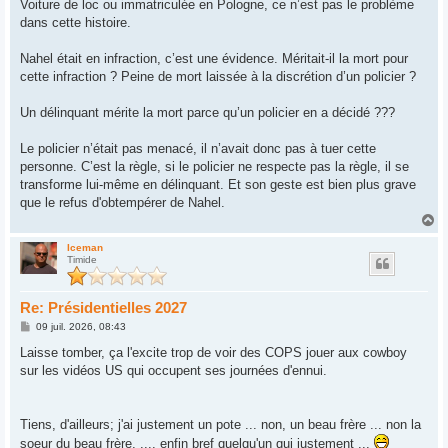
s
Voiture de loc ou immatriculée en Pologne, ce n’est pas le problème
s
dans cette histoire.
a
g
e
Nahel était en infraction, c’est une évidence. Méritait-il la mort pour
cette infraction ? Peine de mort laissée à la discrétion d’un policier ?
Un délinquant mérite la mort parce qu’un policier en a décidé ???
Le policier n’était pas menacé, il n’avait donc pas à tuer cette
personne. C’est la règle, si le policier ne respecte pas la règle, il se
transforme lui-même en délinquant. Et son geste est bien plus grave
que le refus d'obtempérer de Nahel.
H
a
u
Iceman
Timide
t
Re: Présidentielles 2027
M
09 juil. 2026, 08:43
e
s
Laisse tomber, ça l'excite trop de voir des COPS jouer aux cowboy
s
sur les vidéos US qui occupent ses journées d'ennui.
a
g
e
Tiens, d'ailleurs; j'ai justement un pote ... non, un beau frère ... non la
soeur du beau frère, .... enfin bref quelqu'un qui justement ...