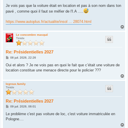
Je vois pas que la voiture était en location et pas à son nom dans ton
pavé , comme quoi il faut se méfier de l'I.A .....
https://www.autoplus.fr/actualite/insol ... 28074.html
H
a
u
Le concombre masqué
Timide
t
Re: Présidentielles 2027
M
08 juil. 2026, 22:26
e
s
Oui et alors ? Je ne vois pas en quoi le fait que c’était une voiture de
s
location constitue une menace directe pour le policier ???
a
g
H
e
a
u
legroux.family
Timide
t
Re: Présidentielles 2027
M
09 juil. 2026, 06:01
e
s
Le problème c'est pas voiture de loc, c'est voiture immatriculée en
s
Pologne....
a
g
H
e