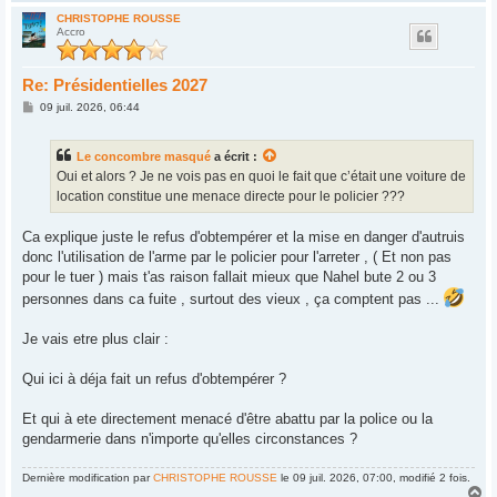
a
u
CHRISTOPHE ROUSSE
Accro
t
Re: Présidentielles 2027
M
09 juil. 2026, 06:44
e
s
s
Le concombre masqué
a écrit :
a
g
Oui et alors ? Je ne vois pas en quoi le fait que c’était une voiture de
e
location constitue une menace directe pour le policier ???
Ca explique juste le refus d'obtempérer et la mise en danger d'autruis
donc l'utilisation de l'arme par le policier pour l'arreter , ( Et non pas
pour le tuer ) mais t'as raison fallait mieux que Nahel bute 2 ou 3
personnes dans ca fuite , surtout des vieux , ça comptent pas ...
Je vais etre plus clair :
Qui ici à déja fait un refus d'obtempérer ?
Et qui à ete directement menacé d'être abattu par la police ou la
gendarmerie dans n'importe qu'elles circonstances ?
Dernière modification par
CHRISTOPHE ROUSSE
le 09 juil. 2026, 07:00, modifié 2 fois.
H