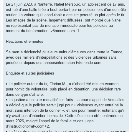
Le 27 juin 2023, à Nanterre, Nahel Merzouk, un adolescent de 17 ans,
est tué d’une balle tirée à bout portant par un policier lors d’un contrôle
routier. La voiture qu’il conduisait a ensuite percuté un plot après le tir.
Les images de la scène, largement diffusées, ont montré que Nahel
ne représentait pas de menace immédiate pour les policiers au
moment du tirinformation.tv5monde.com+1.
Réactions et émeutes
Sa mort a déclenché plusieurs nuits d’émeutes dans toute la France,
avec des milliers d’interpellations et des violences urbaines sans
précédent depuis des annéesinformation.tv5monde.com.
Enquête et suites judiciaires
• Le policier auteur du tir, Florian M., a d’abord été mis en examen
pour homicide volontaire, puis placé en détention, une décision rare
dans ce type d’affaire.
• La justice a ensuite requalifié les faits : la cour d’appel de Versailles
a décidé que le policier serait jugé pour « violences ayant entraîné la
mort sans intention de la donner », et non pour meurtre, estimant qu’il
n’y avait pas d’intention homicide. Cette décision a été confirmée en
mars 2026, malgré l’appel de la famille et des juges
d’instructionbfmtv.com+2.
• La Cour de cassation a finalement annulé cette requalification en juin