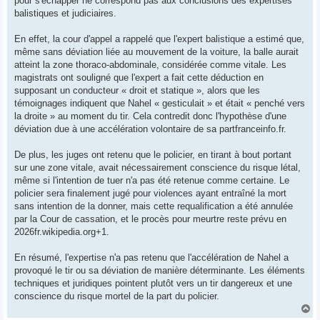
pour s'échapper ne correspond pas aux conclusions des expertises
balistiques et judiciaires.
En effet, la cour d'appel a rappelé que l'expert balistique a estimé que,
même sans déviation liée au mouvement de la voiture, la balle aurait
atteint la zone thoraco-abdominale, considérée comme vitale. Les
magistrats ont souligné que l'expert a fait cette déduction en
supposant un conducteur « droit et statique », alors que les
témoignages indiquent que Nahel « gesticulait » et était « penché vers
la droite » au moment du tir. Cela contredit donc l'hypothèse d'une
déviation due à une accélération volontaire de sa partfranceinfo.fr.
De plus, les juges ont retenu que le policier, en tirant à bout portant
sur une zone vitale, avait nécessairement conscience du risque létal,
même si l'intention de tuer n'a pas été retenue comme certaine. Le
policier sera finalement jugé pour violences ayant entraîné la mort
sans intention de la donner, mais cette requalification a été annulée
par la Cour de cassation, et le procès pour meurtre reste prévu en
2026fr.wikipedia.org+1.
En résumé, l'expertise n'a pas retenu que l'accélération de Nahel a
provoqué le tir ou sa déviation de manière déterminante. Les éléments
techniques et juridiques pointent plutôt vers un tir dangereux et une
conscience du risque mortel de la part du policier.
H
a