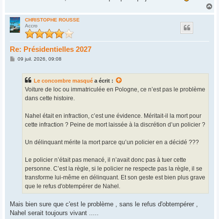
H
a
u
CHRISTOPHE ROUSSE
Accro
t
Re: Présidentielles 2027
M
09 juil. 2026, 09:08
e
s
s
Le concombre masqué
a écrit :
a
g
Voiture de loc ou immatriculée en Pologne, ce n’est pas le problème
e
dans cette histoire.
Nahel était en infraction, c’est une évidence. Méritait-il la mort pour
cette infraction ? Peine de mort laissée à la discrétion d’un policier ?
Un délinquant mérite la mort parce qu’un policier en a décidé ???
Le policier n’était pas menacé, il n’avait donc pas à tuer cette
personne. C’est la règle, si le policier ne respecte pas la règle, il se
transforme lui-même en délinquant. Et son geste est bien plus grave
que le refus d'obtempérer de Nahel.
Mais bien sure que c'est le problème , sans le refus d'obtempérer ,
Nahel serait toujours vivant .....