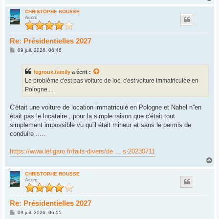
a
u
CHRISTOPHE ROUSSE
Accro
t
Re: Présidentielles 2027
M
09 juil. 2026, 06:46
e
s
s
legroux.family
a écrit :
a
g
Le problème c'est pas voiture de loc, c'est voiture immatriculée en
e
Pologne....
C'était une voiture de location immatriculé en Pologne et Nahel n''en
était pas le locataire , pour la simple raison que c'était tout
simplement impossible vu qu'il était mineur et sans le permis de
conduire .....
https://www.lefigaro.fr/faits-divers/de ... s-20230711
H
a
u
CHRISTOPHE ROUSSE
Accro
t
Re: Présidentielles 2027
M
09 juil. 2026, 06:55
e