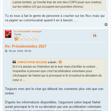
g
Laisse tomber, ça l'excite trop de voir des COPS jouer aux cowboy
e
sur les vidéos US qui occupent ses journées d'ennui.
Tu es tous à fait le genre de personne à cracher sur les flics mais qui
va pigner au commissariat quand il en à besoin .....
H
a
u
Le concombre masqué
Timide
t
Re: Présidentielles 2027
M
09 juil. 2026, 09:28
e
s
s
CHRISTOPHE ROUSSE
a écrit :
a
g
Et il n'a jamais eu l'intention de le tuer mais d'arrêter la voiture ,
e
l'expertise à prouver que c'est l'accélération volontaire pour
s'échapper de Nahel qui à provoqué le tir et surtout la déviation de
celui ci ....
Toujours mon ami le chat qui débunk les conneries plus vite que son
ombre :
D'après les informations disponibles, l'argument selon lequel Nahel
aurait provoqué le tir et sa déviation par une accélération volontaire