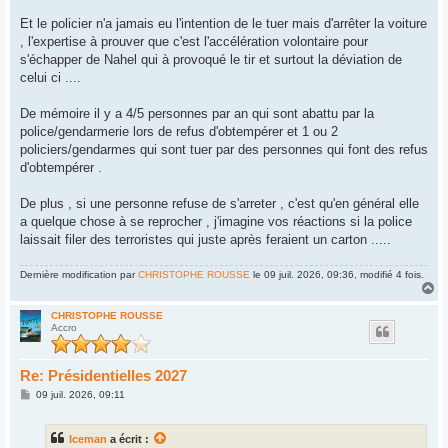
Et le policier n'a jamais eu l'intention de le tuer mais d'arrêter la voiture
, l'expertise à prouver que c'est l'accélération volontaire pour
s'échapper de Nahel qui à provoqué le tir et surtout la déviation de
celui ci ....
De mémoire il y a 4/5 personnes par an qui sont abattu par la
police/gendarmerie lors de refus d'obtempérer et 1 ou 2
policiers/gendarmes qui sont tuer par des personnes qui font des refus
d'obtempérer .
De plus , si une personne refuse de s'arreter , c'est qu'en général elle
a quelque chose à se reprocher , j'imagine vos réactions si la police
laissait filer des terroristes qui juste après feraient un carton .....
Dernière modification par
CHRISTOPHE ROUSSE
le 09 juil. 2026, 09:36, modifié 4 fois.
H
a
u
CHRISTOPHE ROUSSE
Accro
t
Re: Présidentielles 2027
M
09 juil. 2026, 09:11
e
s
s
Iceman
a écrit :
a