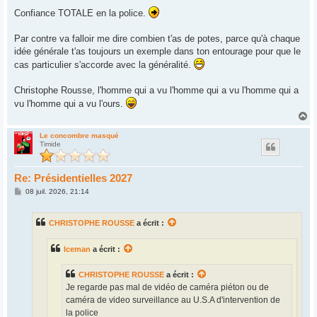
e
Confiance TOTALE en la police.
Par contre va falloir me dire combien t'as de potes, parce qu'à chaque
idée générale t'as toujours un exemple dans ton entourage pour que le
cas particulier s'accorde avec la généralité.
Christophe Rousse, l'homme qui a vu l'homme qui a vu l'homme qui a
vu l'homme qui a vu l'ours.
H
a
u
Le concombre masqué
Timide
t
Re: Présidentielles 2027
M
08 juil. 2026, 21:14
e
s
s
CHRISTOPHE ROUSSE
a écrit :
a
g
e
Iceman
a écrit :
CHRISTOPHE ROUSSE
a écrit :
Je regarde pas mal de vidéo de caméra piéton ou de
caméra de video surveillance au U.S.A d'intervention de
la police