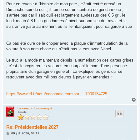
s
Pour en revenir à l'histoire de mon pote , c'était rentré arrosé un
s
Dimanche soir de nuit , il tombe sur un controle de gendarmerie , il
a
g
s'arrête pas car il sait qu'il est largement au-dessus des 0,5 gr , le
e
lundi matin à 8 h les gendarmes étaient sur son lieu de travail et je
suis arrivé juste au moment ou ils l'embarquaient pour sa garde à vue
.
Ca pas été dure de le choper avec la plaque d'immatriculation de la
voiture à son nom chose qui n'était pas le cas avec Nahel .....
Le truc à la mode maintenant depuis la numérisation des cartes grises
, c'est d'enregistrer les voitures en usurpant le nom d'une personne
propriaitaire d'un garage en général , ca explique les gens qui se
retrouvent avec des millions d'euros à payer en amendes :
https://www.rtl.fr/actu/economie-consom ... 7900134725
H
a
u
Le concombre masqué
Timide
t
Re: Présidentielles 2027
M
09 juil. 2026, 08:19
e