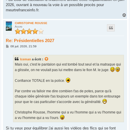
2026, ouvrant à nouveau la voie à un possible procès pour
meurtrefranceinfo.fr.
H
a
u
CHRISTOPHE ROUSSE
Accro
t
Re: Présidentielles 2027
M
08 juil. 2026, 21:59
e
s
s
Iceman
a écrit :
a
g
Mais oui, c'est le pantalon qui est tombé tout seul et la matraque qui
e
a glissée, on ne voulait pas lui mettre dans le fion M. le juge.
Confiance TOTALE en la police.
Par contre va falloir me dire combien t'as de potes, parce qu'à
chaque idée générale t'as toujours un exemple dans ton entourage
pour que le cas particulier s'accorde avec la généralité.
Christophe Rousse, l'homme qui a vu l'homme qui a vu l'homme qui
a vu l'homme qui a vu l'ours.
Si tu veux pour équilibrer j'ai aussi les vidéos des flics qui se font