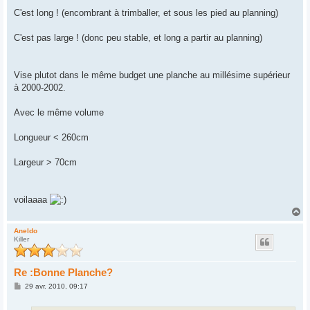
a
g
C'est long ! (encombrant à trimballer, et sous les pied au planning)
e
C'est pas large ! (donc peu stable, et long a partir au planning)
Vise plutot dans le même budget une planche au millésime supérieur
à 2000-2002.
Avec le même volume
Longueur < 260cm
Largeur > 70cm
voilaaaa
H
a
u
Aneldo
Killer
t
Re :Bonne Planche?
M
29 avr. 2010, 09:17
e
s