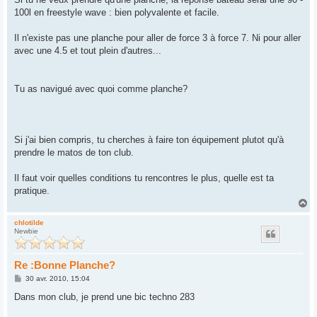
100l en freestyle wave : bien polyvalente et facile.
Il n'existe pas une planche pour aller de force 3 à force 7. Ni pour aller
avec une 4.5 et tout plein d'autres...
Tu as navigué avec quoi comme planche?
Si j'ai bien compris, tu cherches à faire ton équipement plutot qu'à
prendre le matos de ton club.
Il faut voir quelles conditions tu rencontres le plus, quelle est ta
pratique.
H
a
u
chlotilde
Newbie
t
Re :Bonne Planche?
M
30 avr. 2010, 15:04
e
s
Dans mon club, je prend une bic techno 283
s
a