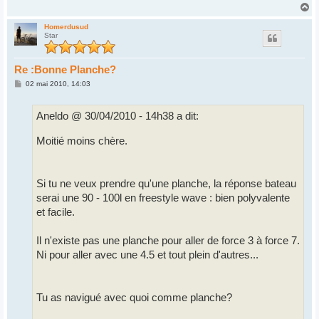
g
H
e
a
u
Homerdusud
Star
t
Re :Bonne Planche?
M
02 mai 2010, 14:03
e
s
s
Aneldo @ 30/04/2010 - 14h38 a dit:
a
g
e
Moitié moins chère.
Si tu ne veux prendre qu'une planche, la réponse bateau
serai une 90 - 100l en freestyle wave : bien polyvalente
et facile.
Il n'existe pas une planche pour aller de force 3 à force 7.
Ni pour aller avec une 4.5 et tout plein d'autres...
Tu as navigué avec quoi comme planche?