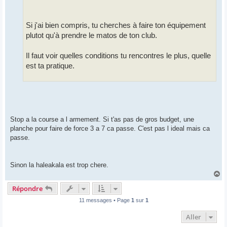
Si j'ai bien compris, tu cherches à faire ton équipement
plutot qu'à prendre le matos de ton club.
Il faut voir quelles conditions tu rencontres le plus, quelle
est ta pratique.
Stop a la course a l armement. Si t'as pas de gros budget, une
planche pour faire de force 3 a 7 ca passe. C'est pas l ideal mais ca
passe.
Sinon la haleakala est trop chere.
H
a
Répondre
u
t
11 messages • Page
1
sur
1
Aller