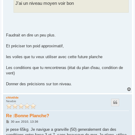
s
J'ai un niveau moyen voir bon
a
g
e
Faudrait en dire un peu plus.
Et préciser ton poid approximatif,
les voiles que tu veux utiliser avec cette future planche
Les conditions que tu rencontreras (état du plan d'eau, condition de
vent)
Donner des précisions sur ton niveau.
H
a
u
chlotilde
Newbie
t
Re :Bonne Planche?
M
30 avr. 2010, 13:36
e
s
je pese 65kg. Je navigue a granville (50) generalement dan des
s
conditions entre force 3 et 7, sans beaucoup de mer. Je plane, utilise