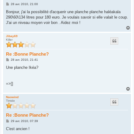
M
28 avr. 2010, 21:00
e
s
Bonjour, j'ai la possibilité d'acquerir une planche planche haléakala
s
290\60\134 litres pour 180 euro. Je voulais savoir si elle valait le coup.
a
g
J'ai un niveau moyen voir bon . Aidez moi !
e
H
a
u
Jibay69
Killer
t
Re :Bonne Planche?
M
28 avr. 2010, 21:41
e
s
Une planche Ikéa?
s
a
g
e
=>[]
H
a
u
Naowind
Timide
t
Re :Bonne Planche?
M
29 avr. 2010, 07:39
e
s
C'est ancien !
s