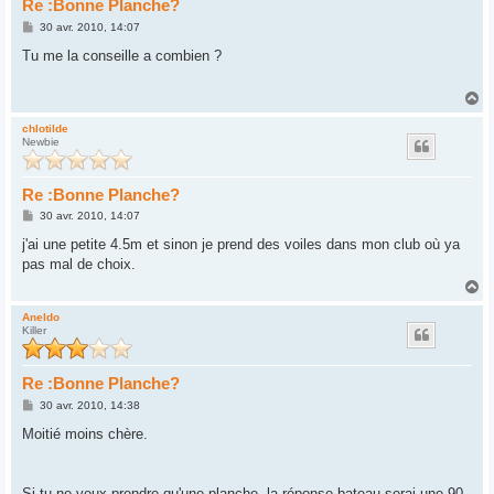
Re :Bonne Planche?
M
30 avr. 2010, 14:07
e
s
Tu me la conseille a combien ?
s
a
g
H
e
a
u
chlotilde
Newbie
t
Re :Bonne Planche?
M
30 avr. 2010, 14:07
e
s
j'ai une petite 4.5m et sinon je prend des voiles dans mon club où ya
s
pas mal de choix.
a
g
H
e
a
u
Aneldo
Killer
t
Re :Bonne Planche?
M
30 avr. 2010, 14:38
e
s
Moitié moins chère.
s
a
g
e
Si tu ne veux prendre qu'une planche, la réponse bateau serai une 90 -