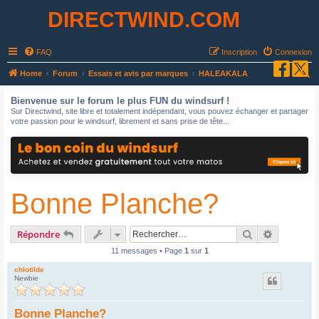
DIRECTWIND.COM
FAQ
Inscription
Connexion
R
Home
Forum
Essais et avis par marques
HALEAKALA
e
Bienvenue sur le forum le plus FUN du windsurf !
c
Sur Directwind, site libre et totalement indépendant, vous pouvez échanger et partager
votre passion pour le windsurf, librement et sans prise de tête...
h
e
r
c
Bonne Planche?
h
e
r
Rechercher
Recherche
Répondre
11 messages • Page
1
sur
1
chlotilde
Newbie
Bonne Planche?