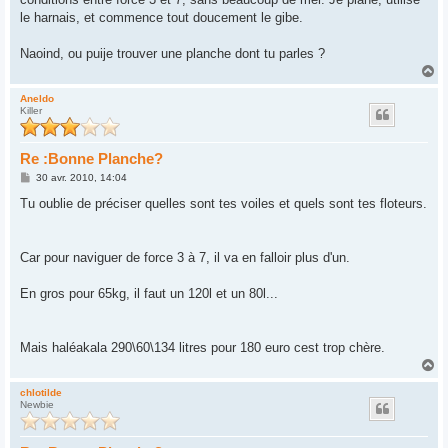
a
g
le harnais, et commence tout doucement le gibe.
e
Naoind, ou puije trouver une planche dont tu parles ?
H
a
u
Aneldo
Killer
t
Re :Bonne Planche?
M
30 avr. 2010, 14:04
e
s
Tu oublie de préciser quelles sont tes voiles et quels sont tes floteurs.
s
a
g
e
Car pour naviguer de force 3 à 7, il va en falloir plus d'un.
En gros pour 65kg, il faut un 120l et un 80l...
Mais haléakala 290\60\134 litres pour 180 euro cest trop chère.
H
a
u
chlotilde
Newbie
t