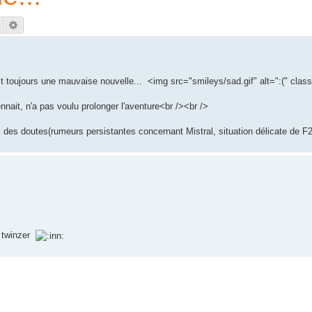
Rechercher
Recherche avancée
st toujours une mauvaise nouvelle... <img src="smileys/sad.gif" alt=":(" clas
nnait, n'a pas voulu prolonger l'aventure<br /><br />
i des doutes(rumeurs persistantes concernant Mistral, situation délicate de F2.
e twinzer