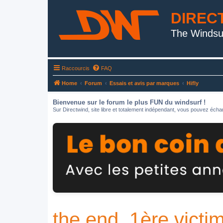
DIREC
The Windsu
Raccourcis
FAQ
Home
Forum
Essais et avis par marques
Hifly
Bienvenue sur le forum le plus FUN du windsurf !
Sur Directwind, site libre et totalement indépendant, vous pouvez échan
the end, 1ère victim