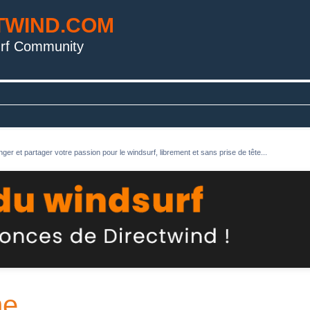
TWIND.COM
rf Community
ger et partager votre passion pour le windsurf, librement et sans prise de tête...
e...