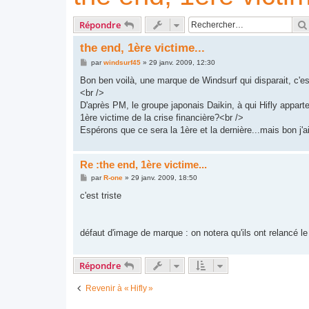
Répondre
the end, 1ère victime...
M
par
windsurf45
»
29 janv. 2009, 12:30
e
s
Bon ben voilà, une marque de Windsurf qui disparait, c'e
s
<br />
a
g
D'après PM, le groupe japonais Daikin, à qui Hifly apparte
e
1ère victime de la crise financière?<br />
Espérons que ce sera la 1ère et la dernière...mais bon j'a
Re :the end, 1ère victime...
M
par
R-one
»
29 janv. 2009, 18:50
e
s
c'est triste
s
a
g
e
défaut d'image de marque : on notera qu'ils ont relancé l
Répondre
Revenir à « Hifly »