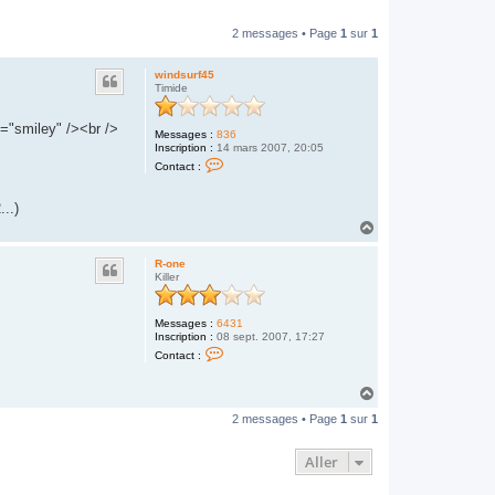
2 messages • Page
1
sur
1
windsurf45
Timide
s="smiley" /><br />
Messages :
836
Inscription :
14 mars 2007, 20:05
C
Contact :
o
n
t
..)
a
H
c
t
a
e
u
R-one
r
t
Killer
w
i
n
d
Messages :
6431
s
Inscription :
08 sept. 2007, 17:27
u
C
Contact :
r
o
f
n
4
t
H
5
a
a
c
2 messages • Page
1
sur
1
u
t
t
e
r
Aller
R
-
o