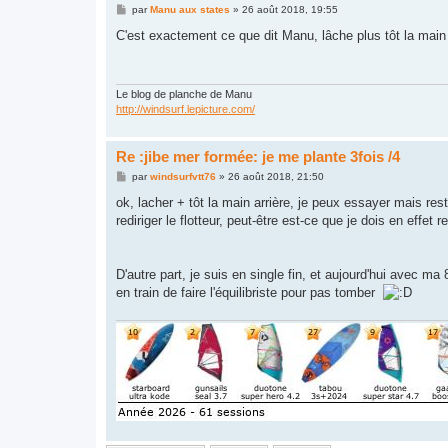
M
par
Manu aux states
»
26 août 2018, 19:55
e
s
C'est exactement ce que dit Manu, lâche plus tôt la main a
s
a
g
e
Le blog de planche de Manu
http://windsurf.lepicture.com/
Re :jibe mer formée: je me plante 3fois /4
M
par
windsurfvtt76
»
26 août 2018, 21:50
e
s
ok, lacher + tôt la main arrière, je peux essayer mais re
s
rediriger le flotteur, peut-être est-ce que je dois en effet re
a
g
e
D'autre part, je suis en single fin, et aujourd'hui avec m
en train de faire l'équilibriste pour pas tomber