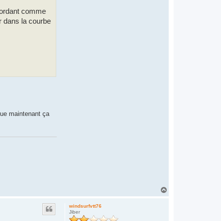
n bordant comme
ur dans la courbe
e maintenant ça
H
a
u
windsurfvtt76
t
Jiber