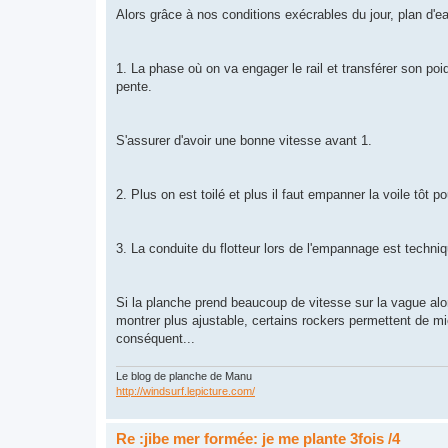
s
Alors grâce à nos conditions exécrables du jour, plan d'ea
s
a
g
e
1. La phase où on va engager le rail et transférer son poid
pente.
S'assurer d'avoir une bonne vitesse avant 1.
2. Plus on est toilé et plus il faut empanner la voile tôt p
3. La conduite du flotteur lors de l'empannage est techniqu
Si la planche prend beaucoup de vitesse sur la vague alors 
montrer plus ajustable, certains rockers permettent de m
conséquent...
Le blog de planche de Manu
http://windsurf.lepicture.com/
Re :jibe mer formée: je me plante 3fois /4