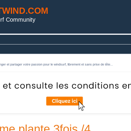
TWIND.COM
rf Community
ger et partager votre passion pour le windsurf, librement et sans prise de tête...
 me plante 3fois /4