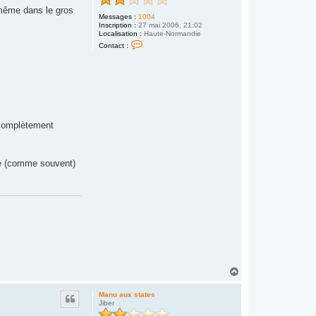
 même dans le gros
Messages :
1004
Inscription :
27 mai 2006, 21:02
Localisation :
Haute-Normandie
C
Contact :
o
n
t
a
c
t
e
r
w
e complètement
i
n
d
s
u
arge (comme souvent)
r
f
v
t
t
7
6
H
a
u
Manu aux states
t
Jiber