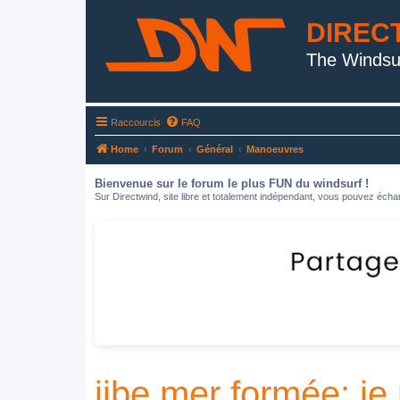
DIREC
The Windsu
Raccourcis
FAQ
Home
Forum
Général
Manoeuvres
Bienvenue sur le forum le plus FUN du windsurf !
Sur Directwind, site libre et totalement indépendant, vous pouvez échan
jibe mer formée: je