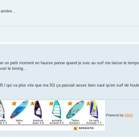
rrière...
ster un petit moment en fausse panne quand je suis au surf me laisse le temp
voir le timing...
a 85 l qui va plus vite que ma 91l ça passait assez bien sauf qu'en surf de houl
Powered by
MWS