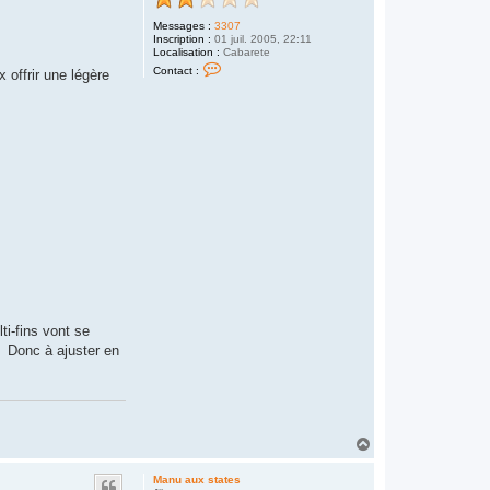
Messages :
3307
Inscription :
01 juil. 2005, 22:11
Localisation :
Cabarete
C
Contact :
 offrir une légère
o
n
t
a
c
t
e
r
M
a
n
u
a
u
x
s
t
a
t
e
ti-fins vont se
s
! Donc à ajuster en
H
a
u
Manu aux states
t