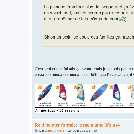
La planche mord sur plus de longueur et ça év
un sourd, bref, faire le bourrin pour ressortir p
et à l'empêcher de faire n'importe quoi
Sinon un petit jibe coulé des familles ça marc
C'est vrai que je faisais ça avant, mais je ne sais pas po
passe de mieux en mieux, c'est bête que l'hiver arrive, i
Re :jibe mer formée: je me plante 3fois /4
M
par
windsurfvtt76
»
26 août 2018, 14:40
e