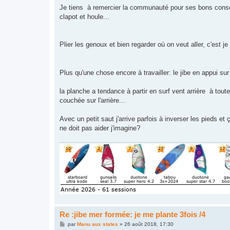
s
Je tiens à remercier la communauté pour ses bons conse
s
clapot et houle...
a
g
e
Plier les genoux et bien regarder où on veut aller, c'est j
Plus qu'une chose encore à travailler: le jibe en appui su
la planche a tendance à partir en surf vent arrière à tout
couchée sur l'arrière...
Avec un petit saut j'arrive parfois à inverser les pieds et
ne doit pas aider j'imagine?
Re :jibe mer formée: je me plante 3fois /4
M
par
Manu aux states
»
26 août 2018, 17:30
e