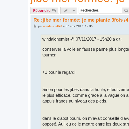
Répondre
Re :jibe mer formée: je me plante 3fois /4
M
par
windsurfvtt76
»
07 nov. 2017, 19:35
e
s
s
windalchemist @ 07/11/2017 - 15h20 a dit:
a
g
e
conserver la voile en fausse panne plus longtem
tourner.
+1 pour le regard!
Sinon pour les jibes dans la houle, effectivemen
le plus efficace, comme grâce à la vague on a 
appuis francs au niveau des pieds.
dans le clapot pourri, on m'avait conseillé d'av
opposé. Au lieu de le mettre entre les deux strap