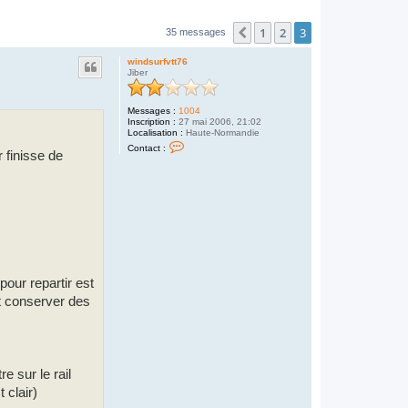
1
2
3
Précédent
35 messages
windsurfvtt76
Jiber
Messages :
1004
Inscription :
27 mai 2006, 21:02
Localisation :
Haute-Normandie
C
Contact :
o
 finisse de
n
t
a
c
t
e
r
w
i
n
d
pour repartir est
s
u
ut conserver des
r
f
v
t
t
7
6
e sur le rail
 clair)