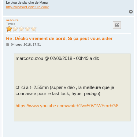
Le blog de planche de Manu
http://windsurf.lepicture.com/
H
a
u
sebouze
Timide
t
Re :Déclic virement de bord, Si ça peut vous aider
M
04 sept. 2018, 17:51
e
s
s
marcozouzou @ 02/09/2018 - 00h49 a dit:
a
g
e
cf ici à t=2.55mn (super vidéo , la meilleure que je
connaisse pour le fast tack, hyper pédago)
https://www.youtube.com/watch?v=50V1WFmrhG8