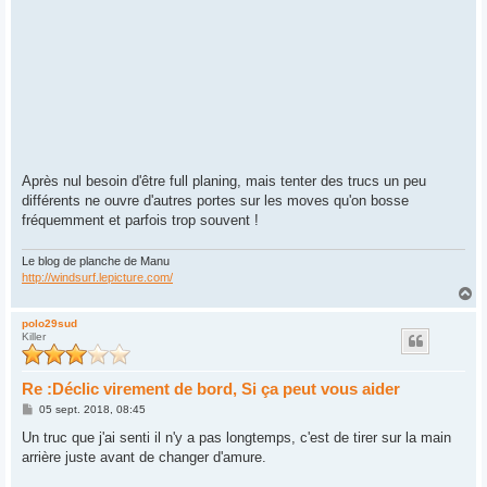
Après nul besoin d'être full planing, mais tenter des trucs un peu
différents ne ouvre d'autres portes sur les moves qu'on bosse
fréquemment et parfois trop souvent !
Le blog de planche de Manu
http://windsurf.lepicture.com/
H
a
u
polo29sud
Killer
t
Re :Déclic virement de bord, Si ça peut vous aider
M
05 sept. 2018, 08:45
e
s
Un truc que j'ai senti il n'y a pas longtemps, c'est de tirer sur la main
s
arrière juste avant de changer d'amure.
a
g
e