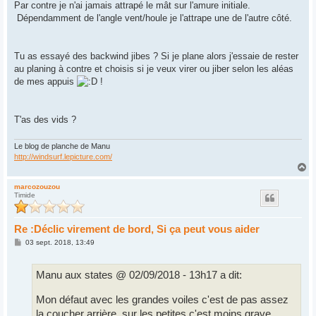
Par contre je n'ai jamais attrapé le mât sur l'amure initiale.
Dépendamment de l'angle vent/houle je l'attrape une de l'autre côté.
Tu as essayé des backwind jibes ? Si je plane alors j'essaie de rester
au planing à contre et choisis si je veux virer ou jiber selon les aléas
de mes appuis
!
T'as des vids ?
Le blog de planche de Manu
http://windsurf.lepicture.com/
H
a
u
marcozouzou
Timide
t
Re :Déclic virement de bord, Si ça peut vous aider
M
03 sept. 2018, 13:49
e
s
s
Manu aux states @ 02/09/2018 - 13h17 a dit:
a
g
e
Mon défaut avec les grandes voiles c'est de pas assez
la coucher arrière, sur les petites c'est moins grave.