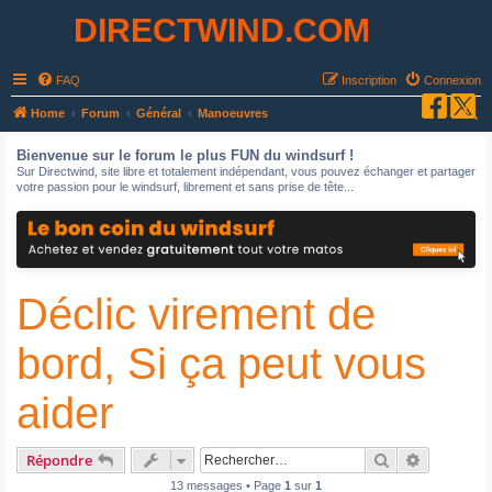
DIRECTWIND.COM
FAQ
Inscription
Connexion
R
Home
Forum
Général
Manoeuvres
e
Bienvenue sur le forum le plus FUN du windsurf !
c
Sur Directwind, site libre et totalement indépendant, vous pouvez échanger et partager
votre passion pour le windsurf, librement et sans prise de tête...
h
e
r
c
Déclic virement de
h
e
bord, Si ça peut vous
r
aider
Rechercher
Recherche
Répondre
13 messages • Page
1
sur
1