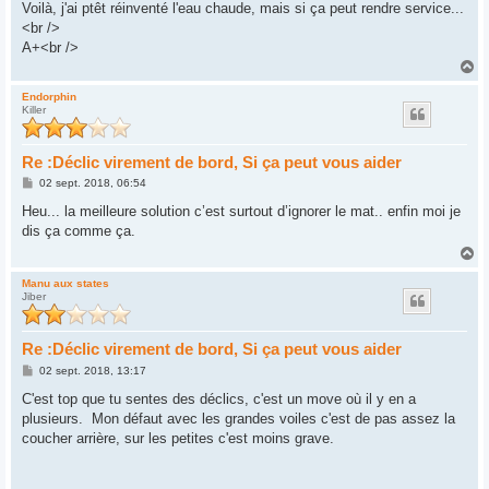
Voilà, j'ai ptêt réinventé l'eau chaude, mais si ça peut rendre service...
<br />
A+<br />
H
a
u
Endorphin
Killer
t
Re :Déclic virement de bord, Si ça peut vous aider
M
02 sept. 2018, 06:54
e
s
Heu... la meilleure solution c’est surtout d’ignorer le mat.. enfin moi je
s
dis ça comme ça.
a
g
H
e
a
u
Manu aux states
Jiber
t
Re :Déclic virement de bord, Si ça peut vous aider
M
02 sept. 2018, 13:17
e
s
C'est top que tu sentes des déclics, c'est un move où il y en a
s
plusieurs. Mon défaut avec les grandes voiles c'est de pas assez la
a
g
coucher arrière, sur les petites c'est moins grave.
e