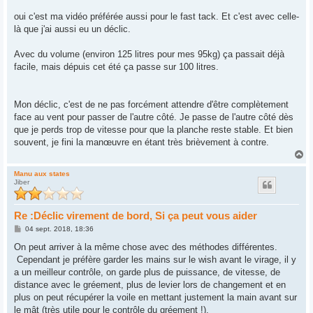
oui c'est ma vidéo préférée aussi pour le fast tack. Et c'est avec celle-
là que j'ai aussi eu un déclic.
Avec du volume (environ 125 litres pour mes 95kg) ça passait déjà
facile, mais dépuis cet été ça passe sur 100 litres.
Mon déclic, c'est de ne pas forcément attendre d'être complètement
face au vent pour passer de l'autre côté. Je passe de l'autre côté dès
que je perds trop de vitesse pour que la planche reste stable. Et bien
souvent, je fini la manœuvre en étant très brièvement à contre.
H
a
u
Manu aux states
Jiber
t
Re :Déclic virement de bord, Si ça peut vous aider
M
04 sept. 2018, 18:36
e
s
On peut arriver à la même chose avec des méthodes différentes.
s
Cependant je préfère garder les mains sur le wish avant le virage, il y
a
g
a un meilleur contrôle, on garde plus de puissance, de vitesse, de
e
distance avec le gréement, plus de levier lors de changement et en
plus on peut récupérer la voile en mettant justement la main avant sur
le mât (très utile pour le contrôle du gréement !).