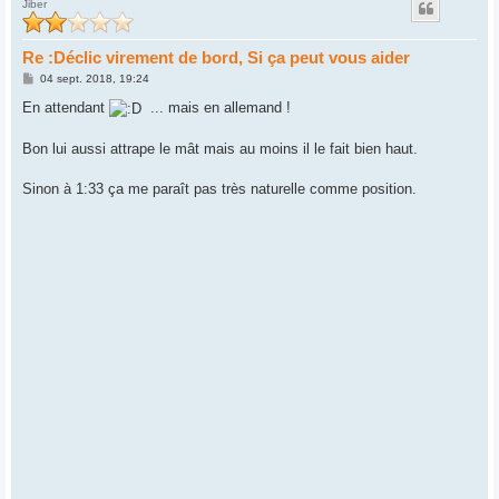
Jiber
t
Re :Déclic virement de bord, Si ça peut vous aider
M
04 sept. 2018, 19:24
e
s
En attendant
... mais en allemand !
s
a
g
Bon lui aussi attrape le mât mais au moins il le fait bien haut.
e
Sinon à 1:33 ça me paraît pas très naturelle comme position.