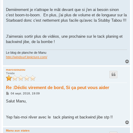
Dernièrement je n'attrape le mât devant que si j'en ai besoin sinon
c'est boom-to-boom. En plus, j'ai plus de volume et de longueur sur la
Starboard donc c'est nettement plus facile qu'avec la Stubby Tabou !!!
J'aimerais sortir plus de vidéos, une prochaine sur le tack planing et
backwind jibe, de la bombe !
Le blog de planche de Manu
http://windsurf.lepicture.com/
H
a
u
marcozouzou
Timide
t
Re :Déclic virement de bord, Si ça peut vous aider
M
04 sept. 2018, 19:09
e
s
Salut Manu,
s
a
g
e
Yep fais-moi rêver avec le tack planing et backwind jibe stp !!
H
a
u
Manu aux states