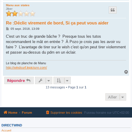
a
u
Manu aux states
Jiber
t
Re :Déclic virement de bord, Si ça peut vous aider
M
05 sept. 2018, 13:09
e
s
C'est un truc de grande bâche ? Presque tous les tutos
s
recommandent le mât en entrée ? À Pozo je crois pas les avoir vu
a
g
faire ? L'avantage de tirer sur le wish c'est qu'on peut tirer violemment
e
et passer au-dessus du pdm en un éclair.
Le blog de planche de Manu
http://windsurf.lepicture.com/
H
a
Répondre
u
t
13 messages • Page
1
sur
1
Aller
Home
Forum
Supprimer les cookies
Fuseau horaire sur
UTC+02:00
DIRECTWIND
Accueil