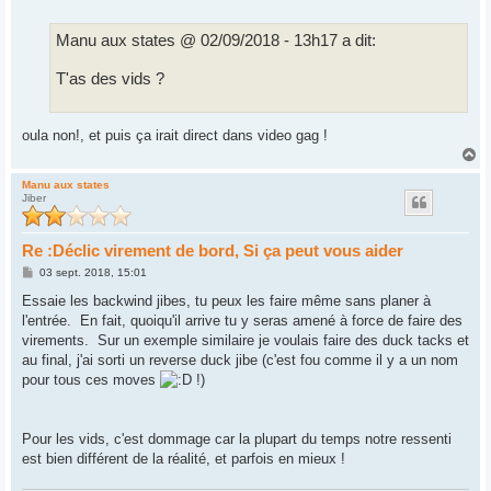
Manu aux states @ 02/09/2018 - 13h17 a dit:
T'as des vids ?
oula non!, et puis ça irait direct dans video gag !
H
a
u
Manu aux states
Jiber
t
Re :Déclic virement de bord, Si ça peut vous aider
M
03 sept. 2018, 15:01
e
s
Essaie les backwind jibes, tu peux les faire même sans planer à
s
l'entrée. En fait, quoiqu'il arrive tu y seras amené à force de faire des
a
g
virements. Sur un exemple similaire je voulais faire des duck tacks et
e
au final, j'ai sorti un reverse duck jibe (c'est fou comme il y a un nom
pour tous ces moves
!)
Pour les vids, c'est dommage car la plupart du temps notre ressenti
est bien différent de la réalité, et parfois en mieux !