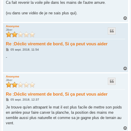
Ca fait revenir la voile pile dans les mains de l'autre amure.
(vu dans une vidéo de je ne sais plus qui).
H
a
u
Anonyme
Jiber
t
Re :Déclic virement de bord, Si ça peut vous aider
M
05 sept. 2018, 11:54
e
s
-
s
a
g
H
e
a
u
Anonyme
Jiber
t
Re :Déclic virement de bord, Si ça peut vous aider
M
05 sept. 2018, 12:37
e
s
Je trouve qu'en attrapant le mat il est plus facile de mettre son poids
s
en arrière pour faire carver la planche, la position des mains me
a
g
semble aussi plus naturelle et comme sa je gagne plus de terrain au
e
vent.
H