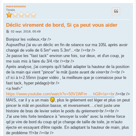
marcozouzou
Timide
Déclic virement de bord, Si ça peut vous aider
M
02 sept. 2018, 00:49
e
s
Bonjour les voileux,<br />
s
Aujourd'hui j'ai eu un déclic en fin de séance sur ma 105L après avoir
a
g
changé de voile de 6.5m² vers 5.3m²...<br /><br />
e
Je passe les "fast tack" environ une fois, sur deux, et d'un coup, je
me suis mis à faire du 3/4.<br /><br />
Après analyse, j'ai compris qu'il fallait adapter la hauteur de la position
de la main qui vient "pincer" le mât (juste avant de virer<br /><br />
cf ici à t=2.55mn (super vidéo , la meilleure que je connaisse pour le
fast tack, hyper pédago)<br />
<a href="
https://www.youtube.com/watch?v=50V1WFm ... hG8</a><br
/><br />
MAIS, car il y a un mais
, plus le gréement est léger et plus on peut
pincer le mât en position basse, et inversement....c'est juste une
histoire de bras de levier selon le poids du gréement<br /><br />
J'ai une très forte tendance à "envoyer la voile" avec la même force
qd je vire de bord du coup qd je change de taille de toile, je m'auto
éjecte en essayant d'être rapide. En adaptant la hauteur de main, plus
de problème !!!<br /><br />