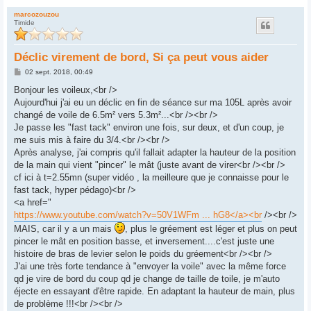
marcozouzou
Timide
Déclic virement de bord, Si ça peut vous aider
M
02 sept. 2018, 00:49
e
s
Bonjour les voileux,<br />
s
Aujourd'hui j'ai eu un déclic en fin de séance sur ma 105L après avoir
a
g
changé de voile de 6.5m² vers 5.3m²...<br /><br />
e
Je passe les "fast tack" environ une fois, sur deux, et d'un coup, je
me suis mis à faire du 3/4.<br /><br />
Après analyse, j'ai compris qu'il fallait adapter la hauteur de la position
de la main qui vient "pincer" le mât (juste avant de virer<br /><br />
cf ici à t=2.55mn (super vidéo , la meilleure que je connaisse pour le
fast tack, hyper pédago)<br />
<a href="
https://www.youtube.com/watch?v=50V1WFm ... hG8</a><br
/><br />
MAIS, car il y a un mais
, plus le gréement est léger et plus on peut
pincer le mât en position basse, et inversement....c'est juste une
histoire de bras de levier selon le poids du gréement<br /><br />
J'ai une très forte tendance à "envoyer la voile" avec la même force
qd je vire de bord du coup qd je change de taille de toile, je m'auto
éjecte en essayant d'être rapide. En adaptant la hauteur de main, plus
de problème !!!<br /><br />