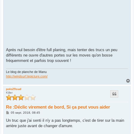
Après nul besoin d'être full planing, mais tenter des trucs un peu
différents ne ouvre d'autres portes sur les moves qu'on bosse
fréquemment et parfois trop souvent !
Le blog de planche de Manu
http://windsurf.lepicture.com/
H
a
u
polo29sud
Killer
t
Re :Déclic virement de bord, Si ça peut vous aider
M
05 sept. 2018, 08:45
e
s
Un truc que j'ai senti il n'y a pas longtemps, c'est de tirer sur la main
s
arrière juste avant de changer d'amure.
a
g
e