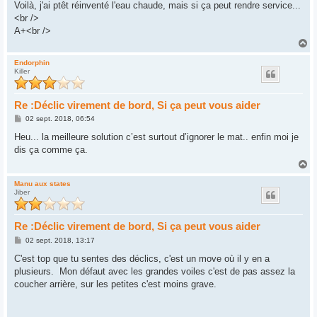
Voilà, j'ai ptêt réinventé l'eau chaude, mais si ça peut rendre service...
<br />
A+<br />
H
a
u
Endorphin
Killer
t
Re :Déclic virement de bord, Si ça peut vous aider
M
02 sept. 2018, 06:54
e
s
Heu... la meilleure solution c’est surtout d’ignorer le mat.. enfin moi je
s
dis ça comme ça.
a
g
H
e
a
u
Manu aux states
Jiber
t
Re :Déclic virement de bord, Si ça peut vous aider
M
02 sept. 2018, 13:17
e
s
C'est top que tu sentes des déclics, c'est un move où il y en a
s
plusieurs. Mon défaut avec les grandes voiles c'est de pas assez la
a
g
coucher arrière, sur les petites c'est moins grave.
e