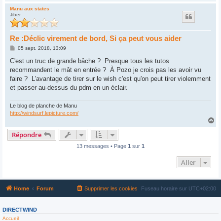
a
u
Manu aux states
Jiber
t
Re :Déclic virement de bord, Si ça peut vous aider
M
05 sept. 2018, 13:09
e
s
C'est un truc de grande bâche ? Presque tous les tutos
s
recommandent le mât en entrée ? À Pozo je crois pas les avoir vu
a
g
faire ? L'avantage de tirer sur le wish c'est qu'on peut tirer violemment
e
et passer au-dessus du pdm en un éclair.
Le blog de planche de Manu
http://windsurf.lepicture.com/
H
a
Répondre
u
t
13 messages • Page
1
sur
1
Aller
Home
Forum
Supprimer les cookies
Fuseau horaire sur
UTC+02:00
DIRECTWIND
Accueil