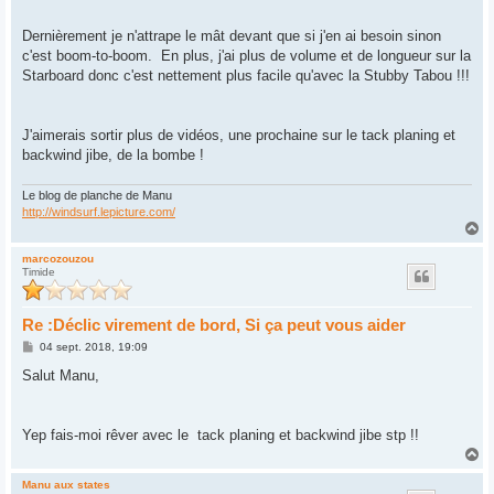
Dernièrement je n'attrape le mât devant que si j'en ai besoin sinon
c'est boom-to-boom. En plus, j'ai plus de volume et de longueur sur la
Starboard donc c'est nettement plus facile qu'avec la Stubby Tabou !!!
J'aimerais sortir plus de vidéos, une prochaine sur le tack planing et
backwind jibe, de la bombe !
Le blog de planche de Manu
http://windsurf.lepicture.com/
H
a
u
marcozouzou
Timide
t
Re :Déclic virement de bord, Si ça peut vous aider
M
04 sept. 2018, 19:09
e
s
Salut Manu,
s
a
g
e
Yep fais-moi rêver avec le tack planing et backwind jibe stp !!
H
a
u
Manu aux states