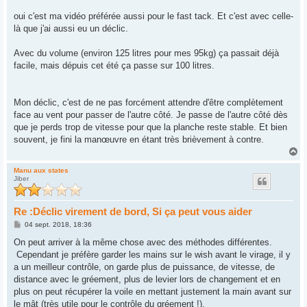
oui c'est ma vidéo préférée aussi pour le fast tack. Et c'est avec celle-
là que j'ai aussi eu un déclic.
Avec du volume (environ 125 litres pour mes 95kg) ça passait déjà
facile, mais dépuis cet été ça passe sur 100 litres.
Mon déclic, c'est de ne pas forcément attendre d'être complètement
face au vent pour passer de l'autre côté. Je passe de l'autre côté dès
que je perds trop de vitesse pour que la planche reste stable. Et bien
souvent, je fini la manœuvre en étant très brièvement à contre.
H
a
u
Manu aux states
Jiber
t
Re :Déclic virement de bord, Si ça peut vous aider
M
04 sept. 2018, 18:36
e
s
On peut arriver à la même chose avec des méthodes différentes.
s
Cependant je préfère garder les mains sur le wish avant le virage, il y
a
g
a un meilleur contrôle, on garde plus de puissance, de vitesse, de
e
distance avec le gréement, plus de levier lors de changement et en
plus on peut récupérer la voile en mettant justement la main avant sur
le mât (très utile pour le contrôle du gréement !).