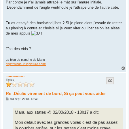
Par contre je n'ai jamais attrapé le mât sur l'amure initiale.
Dépendamment de l'angle vent/houle je l'attrape une de l'autre côté.
Tu as essayé des backwind jibes ? Si je plane alors j'essaie de rester
au planing à contre et choisis si je veux virer ou jiber selon les aléas
de mes appuis
!
T'as des vids ?
Le blog de planche de Manu
http://windsurf.lepicture.com/
H
a
u
marcozouzou
Timide
t
Re :Déclic virement de bord, Si ça peut vous aider
M
03 sept. 2018, 13:49
e
s
s
Manu aux states @ 02/09/2018 - 13h17 a dit:
a
g
e
Mon défaut avec les grandes voiles c'est de pas assez
la coucher arrière, sur les petites c'est moins grave.