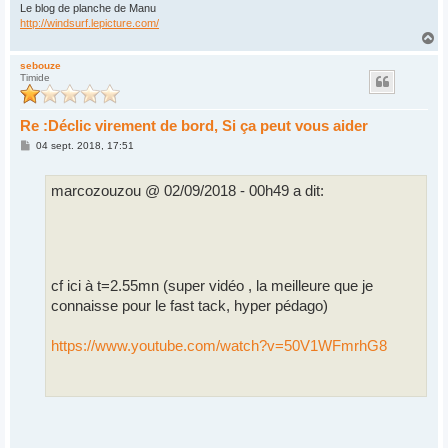
Le blog de planche de Manu
http://windsurf.lepicture.com/
H
a
u
sebouze
Timide
t
Re :Déclic virement de bord, Si ça peut vous aider
M
04 sept. 2018, 17:51
e
s
s
marcozouzou @ 02/09/2018 - 00h49 a dit:
a
g
e
cf ici à t=2.55mn (super vidéo , la meilleure que je
connaisse pour le fast tack, hyper pédago)
https://www.youtube.com/watch?v=50V1WFmrhG8