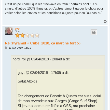
C'est un peu pareil que les freewave en trifin : certains sont 100%
single, d'autres 100% thruster, et d'autres aiment garder le choix pour
varier selon les envies et les conditions ou juste pour du "au cas ou".
H
a
u
guyt
Jiber
t
Re :Pyramid + Cube 2018, ça marche fort :-)
M
11 avr. 2019, 15:31
e
s
s
nord_roi @ 03/04/2019 - 20h48 a dit:
a
g
e
guyt @ 02/04/2019 - 17h05 a dit:
Salut Altoids
Ton changement de Fanatic à Quatro est aussi celui
de mon revendeur aux Gorges (Gorge Surf Shop).
Si je veux demeurer fidèle à GSS, ma prochaine