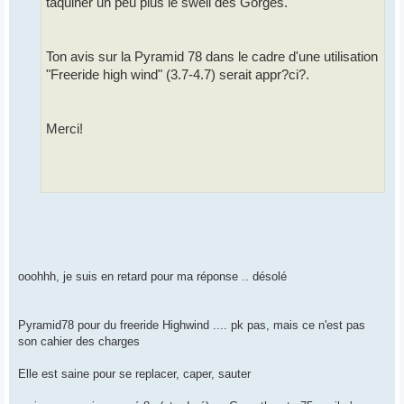
taquiner un peu plus le swell des Gorges.
Ton avis sur la Pyramid 78 dans le cadre d'une utilisation
"Freeride high wind" (3.7-4.7)
serait appr?ci?.
Merci!
ooohhh, je suis en retard pour ma réponse .. désolé
Pyramid78 pour du freeride Highwind .... pk pas, mais ce n'est pas
son cahier des charges
Elle est saine pour se replacer, caper, sauter