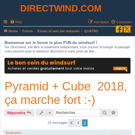
DIRECTWIND.COM
FAQ
Inscription
Connexion
R
Home
Forum
Essais et avis par marques
QUATRO
e
Bienvenue sur le forum le plus FUN du windsurf !
c
Sur Directwind, site libre et totalement indépendant, vous pouvez échanger et partager
votre passion pour le windsurf, librement et sans prise de tête...
h
e
r
c
Pyramid + Cube 2018,
h
e
ça marche fort :-)
r
Rechercher
Recherche
Répondre
1
2
Précédent
23 messages
Endorphin