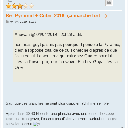
Killer
Re :Pyramid + Cube 2018, ça marche fort :-)
M
04 avr. 2019, 21:29
e
s
s
Anowan @ 04/04/2019 - 20h29 a dit:
a
g
e
non mais guyt je sais pas pourquoi il pense à la Pyramid,
c'est à l'opposé total de ce qu'il cherche d'après ce que
j'ai lu de lui. Le seul truc qui irait chez Quatro pour lui
c'est la Power pro, leur freewave. Et chez Goya c'est la
One.
Sauf que ces planches ne sont plus dispo en 75l il me semble.
Apres dans 30-40 Noeuds, une planche avec une tonne de scoop
c'est pas bien grave, t'essaie pas d'aller vite mais surtout de ne pas
t'envoler partout