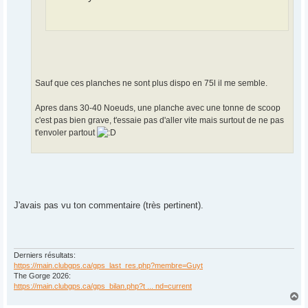
Sauf que ces planches ne sont plus dispo en 75l il me semble.
Apres dans 30-40 Noeuds, une planche avec une tonne de scoop
c'est pas bien grave, t'essaie pas d'aller vite mais surtout de ne pas
t'envoler partout
J'avais pas vu ton commentaire (très pertinent).
Derniers résultats:
https://main.clubgps.ca/gps_last_res.php?membre=Guyt
The Gorge 2026:
https://main.clubgps.ca/gps_bilan.php?t ... nd=current
H
a