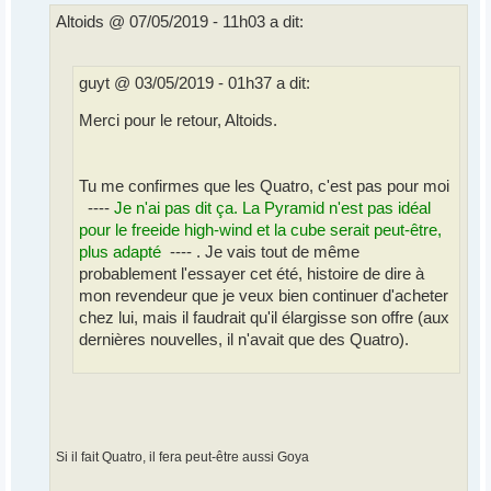
s
Altoids @ 07/05/2019 - 11h03 a dit:
a
g
e
guyt @ 03/05/2019 - 01h37 a dit:
Merci pour le retour, Altoids.
Tu me confirmes
que les Quatro, c'est pas pour moi
----
Je n'ai pas dit ça. La Pyramid n'est pas idéal
pour le freeide high-wind et la cube serait peut-être,
plus adapté
---- . Je vais tout de même
probablement l'essayer cet été, histoire de dire à
mon revendeur que je veux bien continuer d'acheter
chez lui, mais il faudrait qu'il élargisse son offre (aux
dernières nouvelles, il n'avait que des Quatro).
Si il fait Quatro, il fera peut-être aussi Goya