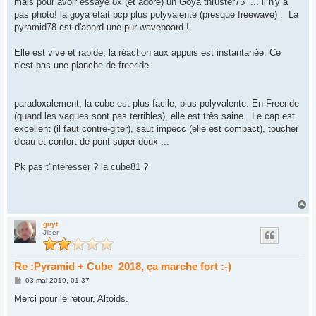
mais pour avoir essayé 8x (
et adoré
) un Goya thruster75 ... il n'y a
pas photo! la goya était bcp plus polyvalente (presque freewave) . La
pyramid78 est d'abord une pur waveboard !
Elle est vive et rapide, la réaction aux appuis est instantanée. Ce
n'est pas une planche de freeride
paradoxalement, la cube est plus facile, plus polyvalente. En Freeride
(quand les vagues sont pas terribles), elle est très saine. Le cap est
excellent (il faut contre-giter), saut impecc (elle est compact), toucher
d'eau et confort de pont super doux ...
Pk pas t'intéresser ? la cube81 ?
H
a
u
guyt
Jiber
t
Re :Pyramid + Cube 2018, ça marche fort :-)
M
03 mai 2019, 01:37
e
s
Merci pour le retour, Altoids.
s
a