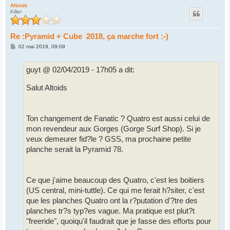
u
Altoids
Killer
t
Re :Pyramid + Cube 2018, ça marche fort :-)
M
02 mai 2019, 09:09
e
s
s
guyt @ 02/04/2019 - 17h05 a dit:
a
g
e
Salut Altoids
Ton changement de Fanatic ? Quatro est aussi celui de
mon revendeur aux Gorges (Gorge Surf Shop). Si je
veux demeurer fid?le ? GSS, ma prochaine petite
planche serait la Pyramid 78.
Ce que j'aime beaucoup des Quatro, c'est les boitiers
(US central, mini-tuttle). Ce qui me ferait h?siter, c'est
que les planches Quatro ont la r?putation d'?tre des
planches tr?s typ?es vague. Ma pratique est plut?t
"freeride", quoiqu'il faudrait que je fasse des efforts pour