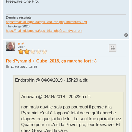
Freewave One Pro.
Derniers résultats:
https://main.clubgps.ca/gps_last_res.php?membre=Guyt
The Gorge 2026:
https://main.clubgps.ca/gps_bilan.php?t ... nd=current
H
a
u
guyt
Jiber
t
Re :Pyramid + Cube 2018, ça marche fort :-)
M
11 avr. 2019, 18:45
e
s
s
Endorphin @ 04/04/2019 - 15h29 a dit:
a
g
e
Anowan @ 04/04/2019 - 20h29 a dit:
non mais guyt je sais pas pourquoi il pense à la
Pyramid, c'est à l'opposé total de ce qu'il cherche
d'après ce que j'ai lu de lui. Le seul truc qui irait chez
Quatro pour lui c'est la Power pro, leur freewave. Et
chez Goya c'est la One.