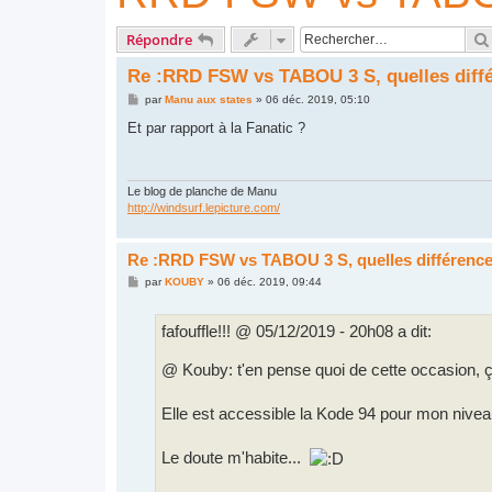
Répondre
Re :RRD FSW vs TABOU 3 S, quelles diff
M
par
Manu aux states
»
06 déc. 2019, 05:10
e
s
Et par rapport à la Fanatic ?
s
a
g
e
Le blog de planche de Manu
http://windsurf.lepicture.com/
Re :RRD FSW vs TABOU 3 S, quelles différenc
M
par
KOUBY
»
06 déc. 2019, 09:44
e
s
s
fafouffle!!! @ 05/12/2019 - 20h08 a dit:
a
g
e
@ Kouby: t'en pense quoi de cette occasion, ç
Elle est accessible la Kode 94 pour mon niveau
Le doute m'habite...