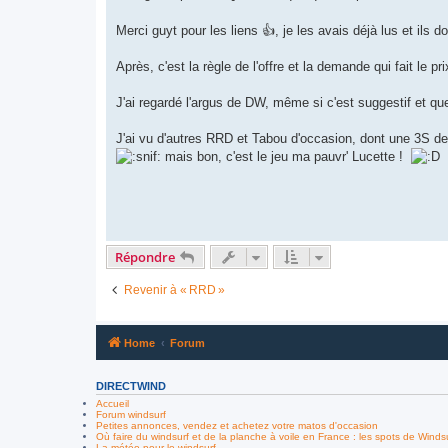
Merci guyt pour les liens 👍, je les avais déjà lus et ils 
Après, c'est la règle de l'offre et la demande qui fait le p
J'ai regardé l'argus de DW, même si c'est suggestif et que
J'ai vu d'autres RRD et Tabou d'occasion, dont une 3S d
mais bon, c'est le jeu ma pauvr' Lucette !
Répondre
Revenir à « RRD »
Home
Forum
DIRECTWIND
Accueil
Forum windsurf
Petites annonces, vendez et achetez votre matos d'occasion
Où faire du windsurf et de la planche à voile en France : les spots de Winds
La météo pour le windsurf