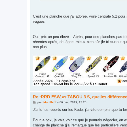
C'est une planche que j'ai adorée, voile centrale 5.2 pou
vagues
Oui, prix un peu élevé... Après, pour des planches pas tou
récentes après, de légers mieux bien sûr (le tri surtout 
non plus
Re :RRD FSW vs TABOU 3 S, quelles différenc
M
par
fafouffle!!!
»
06 déc. 2019, 12:20
e
s
J'ai lu tes reports sur les Kode, j'ai vite compris que tu
s
a
g
Pour le prix, je vais voir ce que je pourrais négocier, en
e
change de planche (j'ai remarqué que les particuliers ve