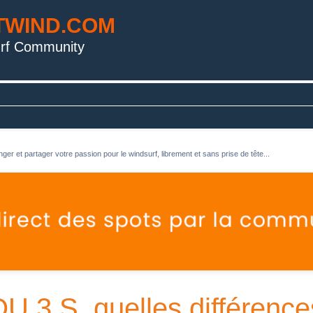
TWIND.COM
rf Community
ger et partager votre passion pour le windsurf, librement et sans prise de tête...
3 S, quelles différence