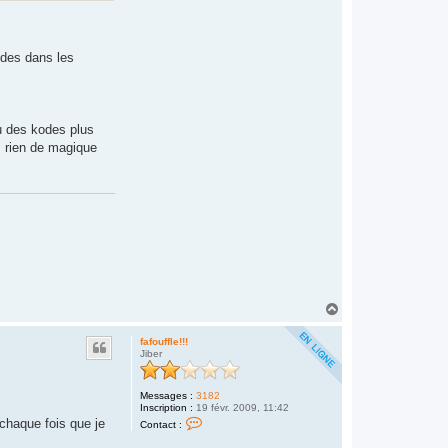
B
Y
udes dans les
eu des kodes plus
s rien de magique
H
a
u
fafouffle!!!
t
Jiber
Messages :
3182
Inscription :
19 févr. 2009, 11:42
C
 chaque fois que je
Contact :
o
n