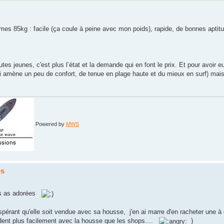
r mes 85kg : facile (ça coule à peine avec mon poids), rapide, de bonnes aptit
tes jeunes, c'est plus l’état et la demande qui en font le prix. Et pour avoir 
qui amène un peu de confort, de tenue en plage haute et du mieux en surf) mai
Powered by
MWS
es
 les as adorées
 espérant qu'elle soit vendue avec sa housse, j'en ai marre d'en racheter une à
ndent plus facilement avec la housse que les shops....
)