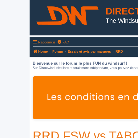
DIREC
The Windsu
Raccourcis
FAQ
Home
Forum
Essais et avis par marques
RRD
Bienvenue sur le forum le plus FUN du windsurf !
Sur Directwind, site libre et totalement indépendant, vous pouvez échan
RRD FSW vs TABOU 