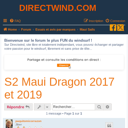
DIRECTWIND.COM
FAQ
Inscription
Connexion
R
Home
Forum
Essais et avis par marques
Maui Sails
e
Bienvenue sur le forum le plus FUN du windsurf !
c
Sur Directwind, site libre et totalement indépendant, vous pouvez échanger et partager
votre passion pour le windsurf, librement et sans prise de tête...
h
e
r
c
S2 Maui Dragon 2017
h
e
et 2019
r
Rechercher
Recherche
Répondre
1 message • Page
1
sur
1
paquitomicorrazon
Jiber