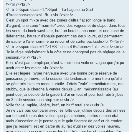
/><br /><br />
<!--b--><span class="b">Spot : La Lagune au Sud
d'Arcachon</span><!--/b--><br /><br />
C'est un spot mixte avec des zones d'ultra flat (on longe le banc
d'arguin), une zone "marmite" avec des vagues et du clapot dans tous
les sens, du back wash etc, bref un bordel sans nom, et une zone de
déferlantes, hauteur d'épaule pendant ces deux jours, qui permettent
de sauter à l'aller comme au retour et de surfer backside.<br /><br />
<!--b--><span class="b">TEST de la 4.6</span><!--/b--><br /><br />
Je la règle précisément à la côte et ne changerai pas de réglage de la
session.<br /><br />
Bon, c'est pas compliqué, c'est la meilleure voile de vague que j'ai pu
avoir entre les mains.<br /><br />
Elle est légère, hyper nerveuse avec une bonne petite réserve de
puissance je trouve, et la session du lendemain me montrera qu'elle
se gère très bien en mode surtoilé. J'étais "calé" immédiatement, ma
stubby, que je cherche à vendre depuis 1 an, méconnaissable (au
point que j'ai décidé de la garder). J'ai en tout et pour tout raté 2 jibes
en 3 h de session non stop.<br /><br />
Voile facile, rapide, légère, bref, un bluff total.<br /><br />
Je ne vais pas comparer avec les lofts que j'utilise depuis des années
car ce sont toutes des voiles que j'ai achetées, certes en bon état,
mais d'occasion et je pense que le gain flagrant de perf et de confort
que j'ai ressenti est en partie du au fait d'utiliser des voiles neuves,
mais disons que si je trouvais les Loft très rapides et agréables, j'ai