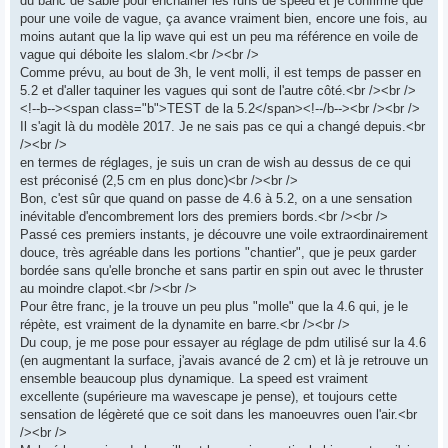
du banc de sable pour enchainer les runs de speed et je confirme que
pour une voile de vague, ça avance vraiment bien, encore une fois, au
moins autant que la lip wave qui est un peu ma référence en voile de
vague qui déboite les slalom.<br /><br />
Comme prévu, au bout de 3h, le vent molli, il est temps de passer en
5.2 et d'aller taquiner les vagues qui sont de l'autre côté.<br /><br />
<!--b--><span class="b">TEST de la 5.2</span><!--/b--><br /><br />
Il s'agit là du modèle 2017. Je ne sais pas ce qui a changé depuis.<br
/><br />
en termes de réglages, je suis un cran de wish au dessus de ce qui
est préconisé (2,5 cm en plus donc)<br /><br />
Bon, c'est sûr que quand on passe de 4.6 à 5.2, on a une sensation
inévitable d'encombrement lors des premiers bords.<br /><br />
Passé ces premiers instants, je découvre une voile extraordinairement
douce, très agréable dans les portions "chantier", que je peux garder
bordée sans qu'elle bronche et sans partir en spin out avec le thruster
au moindre clapot.<br /><br />
Pour être franc, je la trouve un peu plus "molle" que la 4.6 qui, je le
répète, est vraiment de la dynamite en barre.<br /><br />
Du coup, je me pose pour essayer au réglage de pdm utilisé sur la 4.6
(en augmentant la surface, j'avais avancé de 2 cm) et là je retrouve un
ensemble beaucoup plus dynamique. La speed est vraiment
excellente (supérieure ma wavescape je pense), et toujours cette
sensation de légèreté que ce soit dans les manoeuvres ouen l'air.<br
/><br />