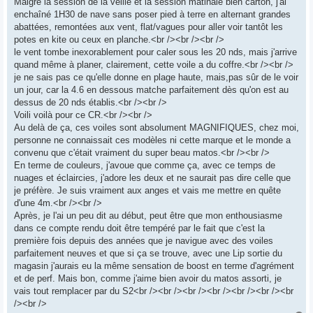
Malgré la session de la veille et la session matinale bien carton, j'ai
enchaîné 1H30 de nave sans poser pied à terre en alternant grandes
abattées, remontées aux vent, flat/vagues pour aller voir tantôt les
potes en kite ou ceux en planche.<br /><br /><br />
le vent tombe inexorablement pour caler sous les 20 nds, mais j'arrive
quand même à planer, clairement, cette voile a du coffre.<br /><br />
je ne sais pas ce qu'elle donne en plage haute, mais,pas sûr de le voir
un jour, car la 4.6 en dessous matche parfaitement dès qu'on est au
dessus de 20 nds établis.<br /><br />
Voili voilà pour ce CR.<br /><br />
Au delà de ça, ces voiles sont absolument MAGNIFIQUES, chez moi,
personne ne connaissait ces modèles ni cette marque et le monde a
convenu que c'était vraiment du super beau matos.<br /><br />
En terme de couleurs, j'avoue que comme ça, avec ce temps de
nuages et éclaircies, j'adore les deux et ne saurait pas dire celle que
je préfère. Je suis vraiment aux anges et vais me mettre en quête
d'une 4m.<br /><br />
Après, je l'ai un peu dit au début, peut être que mon enthousiasme
dans ce compte rendu doit être tempéré par le fait que c'est la
première fois depuis des années que je navigue avec des voiles
parfaitement neuves et que si ça se trouve, avec une Lip sortie du
magasin j'aurais eu la même sensation de boost en terme d'agrément
et de perf. Mais bon, comme j'aime bien avoir du matos assorti, je
vais tout remplacer par du S2<br /><br /><br /><br /><br /><br /><br
/><br />