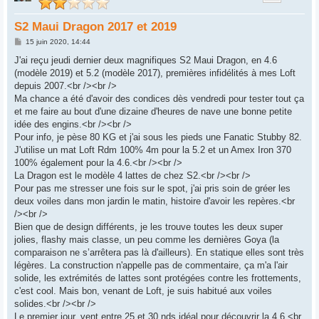
S2 Maui Dragon 2017 et 2019
M
15 juin 2020, 14:44
e
s
J'ai reçu jeudi dernier deux magnifiques S2 Maui Dragon, en 4.6
s
(modèle 2019) et 5.2 (modèle 2017), premières infidélités à mes Loft
a
g
depuis 2007.<br /><br />
e
Ma chance a été d'avoir des condices dès vendredi pour tester tout ça
et me faire au bout d'une dizaine d'heures de nave une bonne petite
idée des engins.<br /><br />
Pour info, je pèse 80 KG et j'ai sous les pieds une Fanatic Stubby 82.
J'utilise un mat Loft Rdm 100% 4m pour la 5.2 et un Amex Iron 370
100% également pour la 4.6.<br /><br />
La Dragon est le modèle 4 lattes de chez S2.<br /><br />
Pour pas me stresser une fois sur le spot, j'ai pris soin de gréer les
deux voiles dans mon jardin le matin, histoire d'avoir les repères.<br
/><br />
Bien que de design différents, je les trouve toutes les deux super
jolies, flashy mais classe, un peu comme les dernières Goya (la
comparaison ne s’arrêtera pas là d'ailleurs). En statique elles sont très
légères. La construction n'appelle pas de commentaire, ça m'a l'air
solide, les extrémités de lattes sont protégées contre les frottements,
c'est cool. Mais bon, venant de Loft, je suis habitué aux voiles
solides.<br /><br />
Le premier jour, vent entre 25 et 30 nds idéal pour découvrir la 4.6.<br