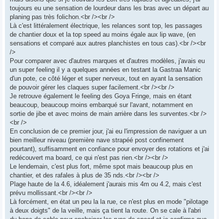
toujours eu une sensation de lourdeur dans les bras avec un départ au
planing pas très folichon.<br /><br />
Là c'est littéralement électrique, les relances sont top, les passages
de chantier doux et la top speed au moins égale aux lip wave, (en
sensations et comparé aux autres planchistes en tous cas).<br /><br
/>
Pour comparer avec d'autres marques et d'autres modèles, j'avais eu
un super feeling il y a quelques années en testant la Gastraa Manic
d'un pote, ce côté léger et super nerveux, tout en ayant la sensation
de pouvoir gérer les claques super facilement.<br /><br />
Je retrouve également le feeling des Goya Fringe, mais en étant
beaucoup, beaucoup moins embarqué sur l'avant, notamment en
sortie de jibe et avec moins de main arrière dans les surventes.<br />
<br />
En conclusion de ce premier jour, j'ai eu l'impression de naviguer a un
bien meilleur niveau (première nave strapéé post confinement
pourtant), suffisamment en confiance pour envoyer des rotations et j'ai
redécouvert ma board, ce qui n'est pas rien.<br /><br />
Le lendemain, c'est plus fort, même spot mais beaucoup plus en
chantier, et des rafales à plus de 35 nds.<br /><br />
Plage haute de la 4.6, idéalement j'aurais mis 4m ou 4.2, mais c'est
prévu mollissant.<br /><br />
Là forcément, en état un peu la la rue, ce n'est plus en mode "pilotage
à deux doigts" de la veille, mais ça tient la route. On se cale à l'abri