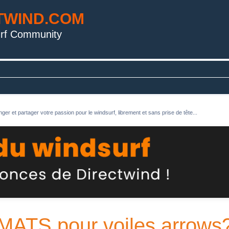
TWIND.COM
rf Community
ger et partager votre passion pour le windsurf, librement et sans prise de tête...
TS pour voiles arrows