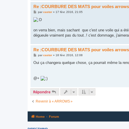
Re :COURBURE DES MATS pour voiles arrow
M
par
castor
»
17 févr. 2016, 21:05
e
s
s
a
g
on verra bien, mais sachant que c'est une voile qui a ét
e
dégueule vraiment pas du tout..! c'est dommage, j'aimerai
Re :COURBURE DES MATS pour voiles arrow
M
par
castor
»
18 févr. 2016, 12:08
e
s
Oui ça changera quelque chose, ça pourrait même la rend
s
a
g
e
@+
Répondre
Revenir à « ARROWS »
Home
Forum
DIRECTWIND