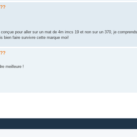
s??
é conçue pour aller sur un mat de 4m imcs 19 et non sur un 370, je comprends
s bien faire survivre cette marque moi!
s??
re meilleure !