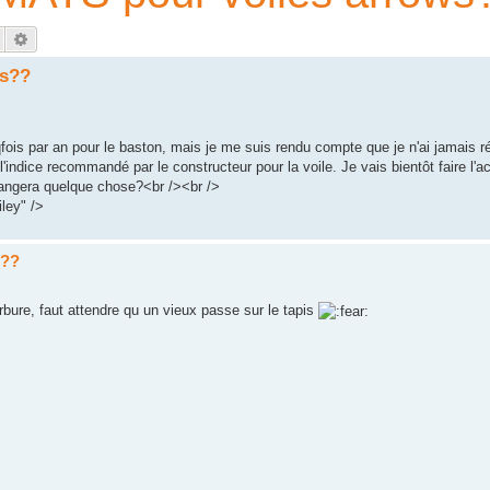
Rechercher
Recherche avancée
s??
qfois par an pour le baston, mais je me suis rendu compte que je n'ai jamais ré
'indice recommandé par le constructeur pour la voile. Je vais bientôt faire l'a
hangera quelque chose?<br /><br />
ley" />
s??
rbure, faut attendre qu un vieux passe sur le tapis