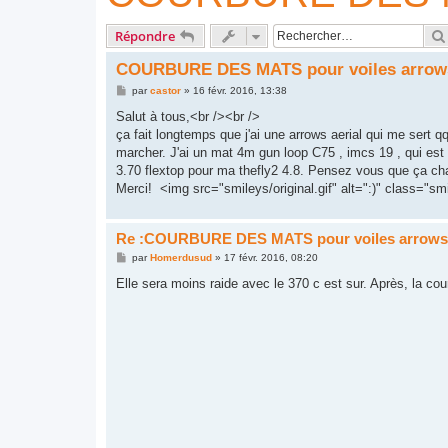
Répondre
COURBURE DES MATS pour voiles arrow
M
par
castor
»
16 févr. 2016, 13:38
e
s
Salut à tous,<br /><br />
s
ça fait longtemps que j'ai une arrows aerial qui me sert q
a
g
marcher. J'ai un mat 4m gun loop C75 , imcs 19 , qui est l
e
3.70 flextop pour ma thefly2 4.8. Pensez vous que ça c
Merci! <img src="smileys/original.gif" alt=":)" class="smi
Re :COURBURE DES MATS pour voiles arrow
M
par
Homerdusud
»
17 févr. 2016, 08:20
e
s
Elle sera moins raide avec le 370 c est sur. Après, la cou
s
a
g
e