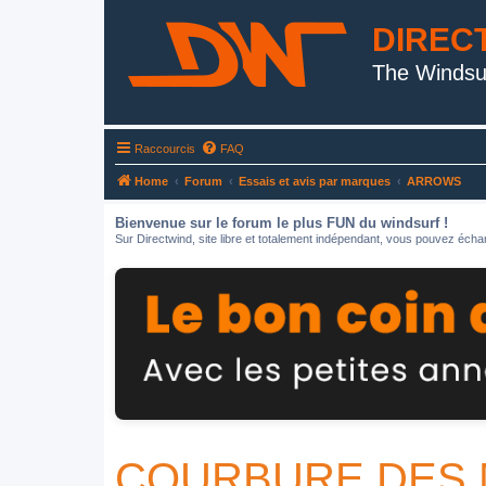
DIREC
The Windsu
Raccourcis
FAQ
Home
Forum
Essais et avis par marques
ARROWS
Bienvenue sur le forum le plus FUN du windsurf !
Sur Directwind, site libre et totalement indépendant, vous pouvez échan
COURBURE DES MA