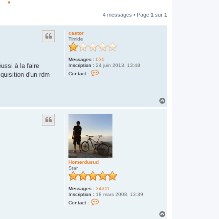
4 messages • Page
1
sur
1
castor
Timide
Messages :
630
ussi à la faire
Inscription :
24 juin 2013, 13:48
C
Contact :
cquisition d'un rdm
o
n
t
a
H
c
t
a
e
u
r
t
c
a
s
t
o
r
Homerdusud
Star
Messages :
34311
Inscription :
18 mars 2008, 13:39
C
Contact :
o
n
H
t