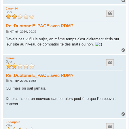
H
a
u
Jason34
Jiber
t
Re :Duotone E_PACE avec RDM?
M
07 juin 2020, 09:37
e
s
J'avais pas vu/lu le sujet, en même temps c'est clairement écris sur
s
leur site au niveau de compatibilité des mâts ou non.
a
g
H
e
a
u
tenroc
Jiber
t
Re :Duotone E_PACE avec RDM?
M
07 juin 2020, 18:55
e
s
Oui mais on sait jamais.
s
a
g
De plus ils ont un nouveau camber alors peut-être que l'on pouvait
e
espérer.
H
a
u
Endorphin
Killer
t