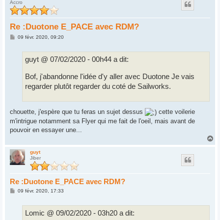
Accro
Re :Duotone E_PACE avec RDM?
M
09 févr. 2020, 09:20
e
s
s
guyt @ 07/02/2020 - 00h44 a dit:
a
g
e
Bof, j'abandonne l'idée d'y aller avec Duotone Je vais
regarder plutôt regarder du coté de Sailworks.
chouette, j'espère que tu feras un sujet dessus
cette voilerie
m'intrigue notamment sa Flyer qui me fait de l'oeil, mais avant de
pouvoir en essayer une...
H
a
u
guyt
Jiber
t
Re :Duotone E_PACE avec RDM?
M
09 févr. 2020, 17:33
e
s
s
Lomic @ 09/02/2020 - 03h20 a dit:
a
g