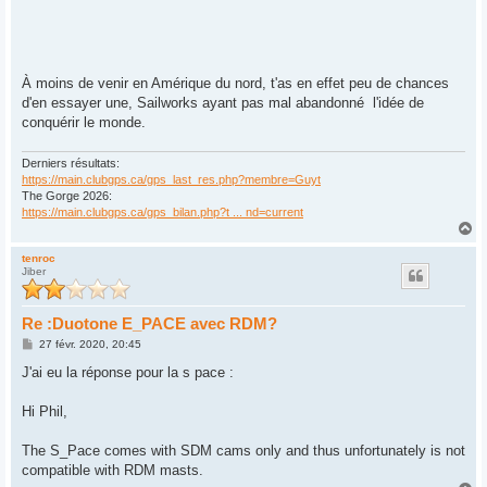
À moins de venir en Amérique du nord, t'as en effet peu de chances
d'en essayer une, Sailworks ayant pas mal abandonné l'idée de
conquérir le monde.
Derniers résultats:
https://main.clubgps.ca/gps_last_res.php?membre=Guyt
The Gorge 2026:
https://main.clubgps.ca/gps_bilan.php?t ... nd=current
H
a
u
tenroc
Jiber
t
Re :Duotone E_PACE avec RDM?
M
27 févr. 2020, 20:45
e
s
J'ai eu la réponse pour la s pace :
s
a
g
Hi Phil,
e
The S_Pace comes with SDM cams only and thus unfortunately is not
compatible with RDM masts.