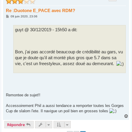
Re :Duotone E_PACE avec RDM?
M
09 juin 2020, 23:06
e
s
s
guyt @ 30/12/2019 - 15h50 a dit:
a
g
e
Bon, j'ai pas accordé beaucoup de crédibilité au gars, vu
que je doute qu'il ait monté plus gros que 5.7 dans sa
vie, c'est un freestyleux, assez doué au demeurant.
Remontee de sujet!!
Accessoirement Phil a aussi tendance a remporter toutes les Gorges
Cup de slalom l'ete. Il navigue un poil bien en grosses toiles
H
a
Répondre
u
t