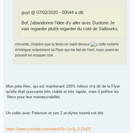
e
guyt @ 07/02/2020 - 00h44 a dit:
Bof, j'abandonne l'idée d'y aller avec Duotone Je
vais regarder plutôt regarder du coté de Sailworks.
chouette, j'espère que tu feras un sujet dessus
cette voilerie
m'intrigue notamment sa Flyer qui me fait de l'oeil, mais avant de
pouvoir en essayer une...
Mon pote Alex, qui est maintenant 100% foileux m'a dit de la Flyer
qu'elle était puissante très stable et très rapide, mais il préfère les
Revo pour leur manœuvrabilité.
Un vidéo avec Peterson et ses 2 acolytes tourné cet été:
https://www.youtube.com/watch?v=1m3j_6-ZAEE