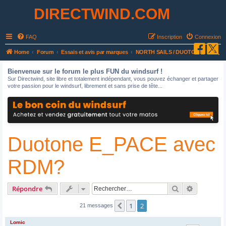
DIRECTWIND.COM
FAQ
Inscription
Connexion
R
Home
Forum
Essais et avis par marques
NORTH SAILS / DUOTONE
e
Bienvenue sur le forum le plus FUN du windsurf !
c
Sur Directwind, site libre et totalement indépendant, vous pouvez échanger et partager
votre passion pour le windsurf, librement et sans prise de tête...
h
e
r
c
Duotone E_PACE avec
h
e
RDM?
r
Rechercher
Recherche
Répondre
1
2
Précédent
21 messages
Lomic