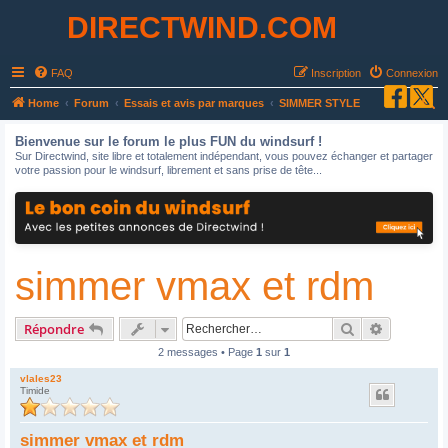
DIRECTWIND.COM
FAQ
Inscription
Connexion
R
Home
Forum
Essais et avis par marques
SIMMER STYLE
e
Bienvenue sur le forum le plus FUN du windsurf !
c
Sur Directwind, site libre et totalement indépendant, vous pouvez échanger et partager
votre passion pour le windsurf, librement et sans prise de tête...
h
e
r
c
simmer vmax et rdm
h
e
r
Rechercher
Recherche
Répondre
2 messages • Page
1
sur
1
vlales23
Timide
simmer vmax et rdm