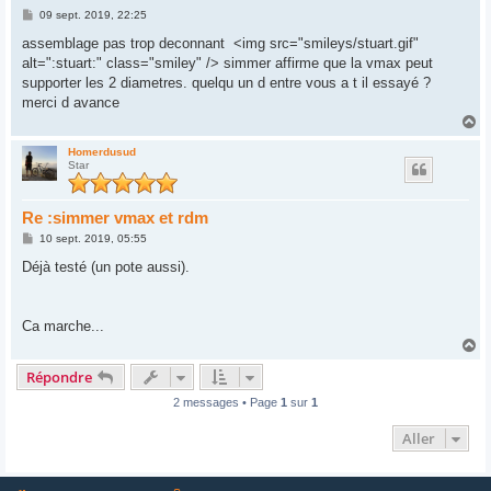
M
09 sept. 2019, 22:25
e
s
assemblage pas trop deconnant <img src="smileys/stuart.gif"
s
alt=":stuart:" class="smiley" /> simmer affirme que la vmax peut
a
g
supporter les 2 diametres. quelqu un d entre vous a t il essayé ?
e
merci d avance
H
a
u
Homerdusud
Star
t
Re :simmer vmax et rdm
M
10 sept. 2019, 05:55
e
s
Déjà testé (un pote aussi).
s
a
g
e
Ca marche...
H
a
Répondre
u
t
2 messages • Page
1
sur
1
Aller