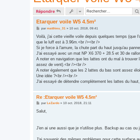
Répondre
Etarquer voile W5 4.5m²
M
par
matthieu_31
»
10 oct. 2018, 09:41
e
s
Voilà, j'ai cette vieille voile depuis quelques temps (que
s
que le luff est à 3.96m.<br /><br />
a
g
Si je force à l'amure, la chute part du haut jusqu'au pann
e
J'ai essayé avec un mat NP X6 370 + 28.5 et 30 de rall
A noter en navigation que les lattes ont du mal à trouver
assez de vent).<br /><br />
A noter également que les 2 lattes du bas sont assez él
Une idée ?<br /><br />
J'ai essayé de détendre complètement les lattes du haut,
Re :Etarquer voile W5 4.5m²
M
par
LeZardo
»
10 oct. 2018, 21:11
e
s
Salut,
s
a
g
e
J'en ai une aussi que je n'utilise plus. Backup au cas ou 
J'ai souvenir des mêmes problèmes pour cette surface 