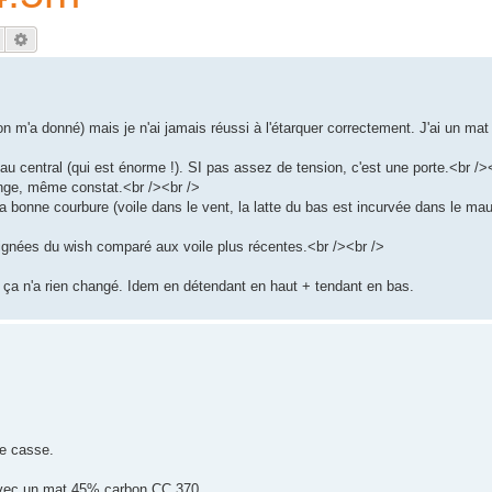
Rechercher
Recherche avancée
 l'on m'a donné) mais je n'ai jamais réussi à l'étarquer correctement. J'ai un m
eau central (qui est énorme !). SI pas assez de tension, c'est une porte.<br />
onge, même constat.<br /><br />
 la bonne courbure (voile dans le vent, la latte du bas est incurvée dans le ma
oignées du wish comparé aux voile plus récentes.<br /><br />
 ça n'a rien changé. Idem en détendant en haut + tendant en bas.
je casse.
avec un mat 45% carbon CC 370.