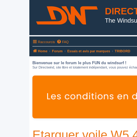
DIREC
The Windsu
Raccourcis
FAQ
Home
Forum
Essais et avis par marques
TRIBORD
Bienvenue sur le forum le plus FUN du windsurf !
Sur Directwind, site libre et totalement indépendant, vous pouvez échan
Etarquer voile W5 