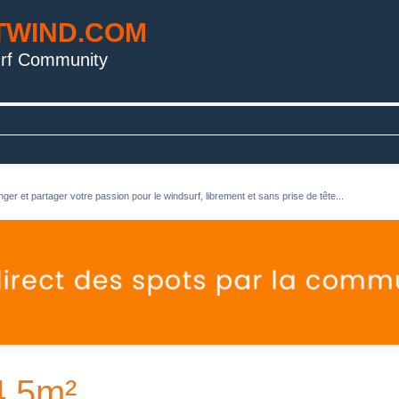
TWIND.COM
rf Community
ger et partager votre passion pour le windsurf, librement et sans prise de tête...
4.5m²