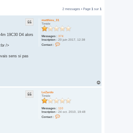
2 messages • Page
1
sur
1
matthieu_31
Timide
at 4m 19C30 D4 alors
Messages :
374
Inscription :
20 juin 2017, 12:38
C
Contact :
<br />
o
n
t
uvais sens si pas
a
c
t
e
r
m
a
H
t
t
a
h
u
LeZardo
i
t
Timide
e
u
_
3
Messages :
110
1
Inscription :
24 oct. 2010, 19:48
C
Contact :
o
n
t
a
c