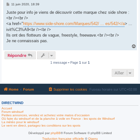
M
11 juin 2020, 18:39
e
s
Juste pour info je viens de découvrir cette marque chez side shore :
s
<br /><br />
a
g
<a href="
https://www.side-shore.com/Marques/542/ ... es/542/</a
> ...
e
ivit%C3%A9<br /><br />
Ils ont des flotteurs de vague, freestyle, freewave.<br /><br />
Je ne connaissais pas.
H
a
Répondre
u
t
1 message • Page
1
sur
1
Aller
Home
Forum
Supprimer les cookies
Fuseau horaire sur
UTC+02:00
DIRECTWIND
Accueil
Forum windsurf
Petites annonces, vendez et achetez votre matos d'occasion
Où faire du windsurf et de la planche à voile en France : les spots de Windsurf
La météo pour le windsurf
Le vent en direct, partagez les conditions sur les spots
Développé par
phpBB
® Forum Software © phpBB Limited
Traduction française officielle
©
Qiaeru